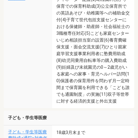
保育での保育料助成(3)公立保育所で
の英語あそび・幼稚園等への補助金交
付(4)子育て世代包括支援センターに
おける保健師・助産師・社会福祉士の
3職種専任対応(5)こども家庭センター
いじめ相談担当室の設置(6)養育費確
保支援・面会交流支援(7)ひとり親家
庭学習支援事業利用者に塾費用助成
(8)幼児同乗用自転車等の購入費助成
(9)妊婦及び未就園児の0～2歳児がい
る家庭への家事・育児ヘルパー訪問(1
0)保護者の保育用件を問わず月一定時
間まで保育園を利用できる「こども誰
でも通園制度」の実施(11)双子等世帯
に対する経済的支援と外出支援
子ども・学生等医療
子ども・学生等医療
18歳3月末まで