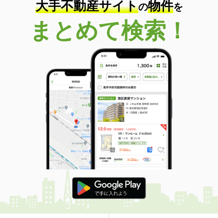
大手不動産サイト
物件
の
を
まとめて検索！