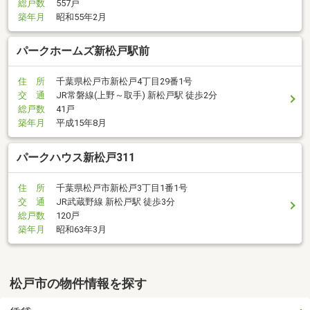
総戸数
557戸
築年月
昭和55年2月
パークホームズ新松戸駅前
住 所
千葉県松戸市新松戸4丁目29番1号
交 通
JR常磐線(上野～取手) 新松戸駅 徒歩2分
総戸数
41戸
築年月
平成15年8月
パークハウス新松戸311
住 所
千葉県松戸市新松戸3丁目1番1号
交 通
JR武蔵野線 新松戸駅 徒歩3分
総戸数
120戸
築年月
昭和63年3月
松戸市の物件情報を探す