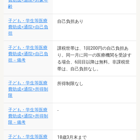
費助成<通院>対象年
齢
子ども・学生等医療
自己負担あり
費助成<通院>自己負
担
子ども・学生等医療
課税世帯は、1回200円の自己負担あ
費助成<通院>自己負
り。同一月に同一の医療機関を受診す
担－備考
る場合、6回目以降は無料。非課税世
帯は、自己負担なし。
子ども・学生等医療
所得制限なし
費助成<通院>所得制
限
子ども・学生等医療
-
費助成<通院>所得制
限－備考
子ども・学生等医療
18歳3月末まで