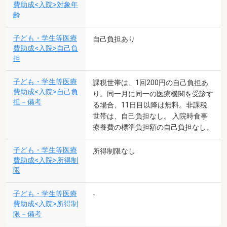
費助成<入院>対象年
齢
子ども・学生等医療
自己負担あり
費助成<入院>自己負
担
子ども・学生等医療
課税世帯は、1回200円の自己負担あ
費助成<入院>自己負
り。同一月に同一の医療機関を受診す
担－備考
る場合、11日目以降は無料。非課税
世帯は、自己負担なし。 入院時食事
療養費の標準負担額の自己負担なし。
子ども・学生等医療
所得制限なし
費助成<入院>所得制
限
子ども・学生等医療
-
費助成<入院>所得制
限－備考