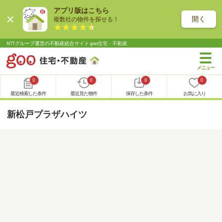
アプリ版はこちら
開く
複数社の物件を探せる！
NTTグループ運営の不動産総合サイト goo住宅・不動産
0
0
0
0
最近検索した条件
最近見た物件
保存した条件
お気に入り
新松戸プラザハイツ