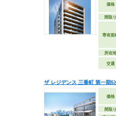
価格
間取
専有面
所在
交通
ザ レジデンス 三番町 第一期5
価格
間取