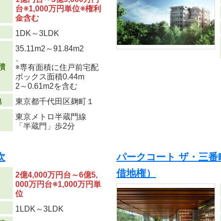
台※1,000万円単位※権利
金含む
り
1DK～3LDK
35.11m
2
～91.84m
2
、
積
※専有面積に住戸前宅配
ボックス面積0.44m
2
～0.61m
2
を含む
地
東京都千代田区麹町１
東京メトロ半蔵門線
「半蔵門」歩2分
次
パークコート ザ・三番
借地権）
2億4,000万円台～6億5,
000万円台※1,000万円単
位
り
1LDK～3LDK