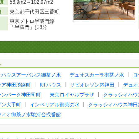
積
56.9m
2
～102.97m
2
地
東京都千代田区三番町
東京メトロ半蔵門線
「半蔵門」歩8分
る
クハウスアーバンス御茶ノ水
デュオスカーラ御茶ノ水
ロ
シア神田淡路町
KTハウス
リビオレゾン内神田
デュオ
ーンパーク神田司町
東京ロイヤルプラザ
クラッシィハウ
ゾン大手町
インペリアル御茶の水
クラッシィハウス神田
ディオ御茶ノ水駿河台弐番館