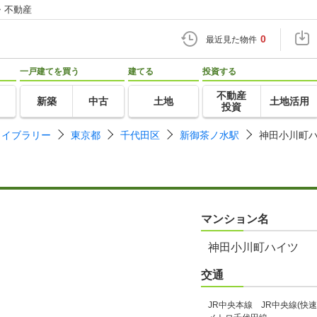
・不動産
0
最近見た物件
一戸建てを買う
建てる
投資する
不動産
新築
中古
土地
土地活用
投資
ライブラリー
東京都
千代田区
新御茶ノ水駅
神田小川町
マンション名
神田小川町ハイツ
交通
JR中央本線 JR中央線(快