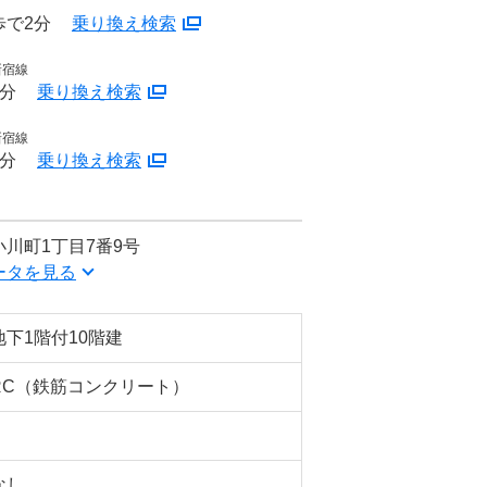
歩で2分
乗り換え検索
新宿線
2分
乗り換え検索
新宿線
2分
乗り換え検索
川町1丁目7番9号
ータを見る
地下1階付10階建
RC（鉄筋コンクリート）
なし