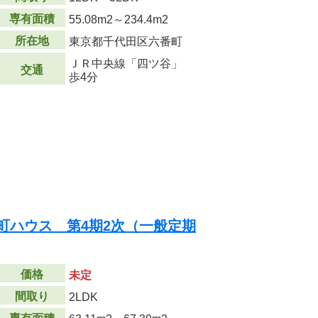
専有面積
55.08m
2
～234.4m
2
所在地
東京都千代田区六番町
ＪＲ中央線「四ツ谷」
交通
歩4分
町ハウス 第4期2次（一般定期
価格
未定
間取り
2LDK