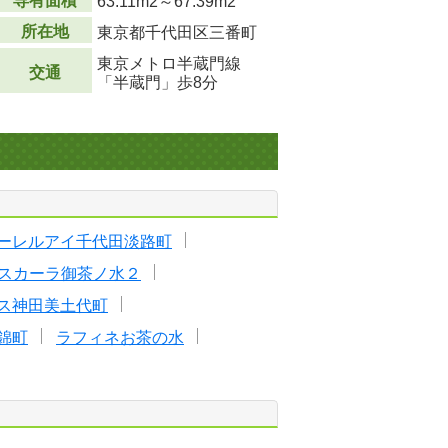
専有面積
63.11m
2
～67.39m
2
所在地
東京都千代田区三番町
東京メトロ半蔵門線
交通
「半蔵門」歩8分
ーレルアイ千代田淡路町
スカーラ御茶ノ水２
ス神田美土代町
錦町
ラフィネお茶の水