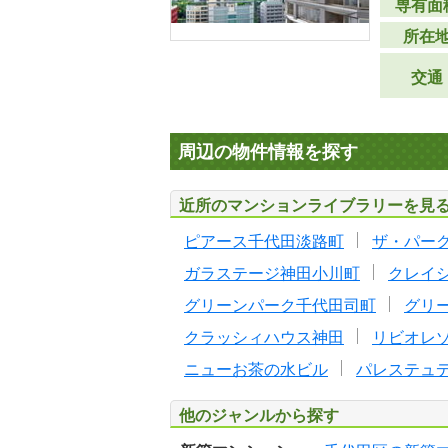
専有面
所在
交通
周辺の物件情報を探す
近所のマンションライブラリーを見
ピアース千代田淡路町
ザ・パー
ガラステージ神田小川町
クレイ
グリーンパーク千代田司町
グリ
クラッシィハウス神田
リビオレ
ニューお茶の水ビル
パレステュ
他のジャンルから探す