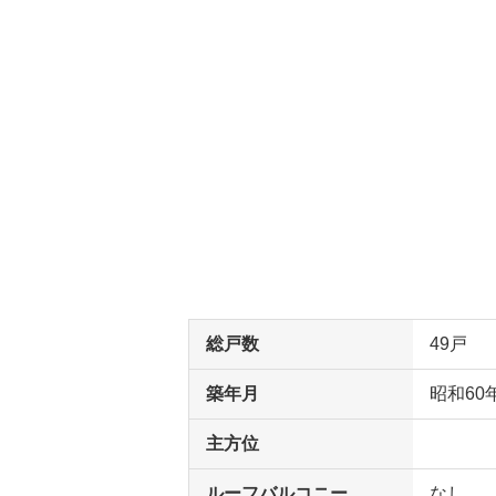
総戸数
49戸
築年月
昭和60
主方位
ルーフバルコニー
なし