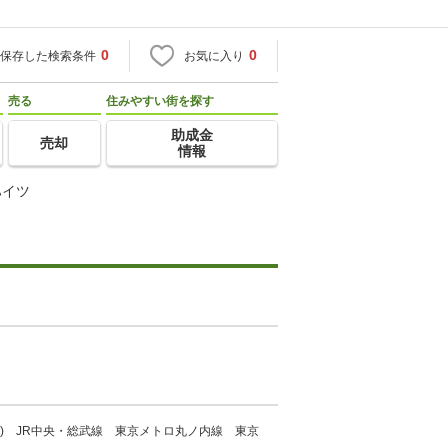
0
0
保存した検索条件
お気に入り
売る
住みやすい街を探す
助成金
売却
情報
ハイツ
速) JR中央・総武線 東京メトロ丸ノ内線 東京