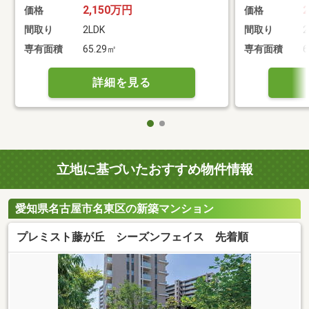
2,150万円
価格
価格
間取り
2LDK
間取り
2
専有面積
65.29㎡
専有面積
6
詳細を見る
立地に基づいたおすすめ物件情報
愛知県名古屋市名東区の新築マンション
プレミスト藤が丘 シーズンフェイス 先着順