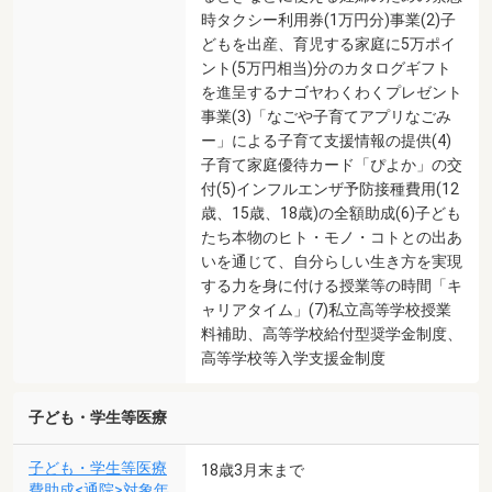
時タクシー利用券(1万円分)事業(2)子
どもを出産、育児する家庭に5万ポイ
ント(5万円相当)分のカタログギフト
を進呈するナゴヤわくわくプレゼント
事業(3)「なごや子育てアプリなごみ
ー」による子育て支援情報の提供(4)
子育て家庭優待カード「ぴよか」の交
付(5)インフルエンザ予防接種費用(12
歳、15歳、18歳)の全額助成(6)子ども
たち本物のヒト・モノ・コトとの出あ
いを通じて、自分らしい生き方を実現
する力を身に付ける授業等の時間「キ
ャリアタイム」(7)私立高等学校授業
料補助、高等学校給付型奨学金制度、
高等学校等入学支援金制度
子ども・学生等医療
子ども・学生等医療
18歳3月末まで
費助成<通院>対象年