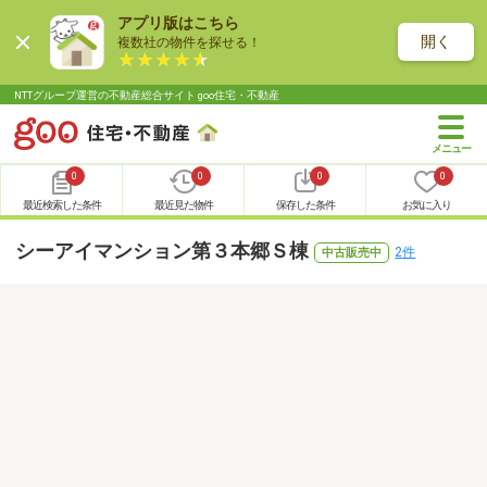
アプリ版はこちら
開く
複数社の物件を探せる！
NTTグループ運営の不動産総合サイト goo住宅・不動産
0
0
0
0
最近検索した条件
最近見た物件
保存した条件
お気に入り
シーアイマンション第３本郷Ｓ棟
2件
中古販売中