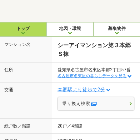
トップ
地図・環境
募集物件
マンション名
シーアイマンション第３本郷
Ｓ棟
住所
愛知県名古屋市名東区本郷2丁目57番
名古屋市名東区の暮らしデータを見る
本郷駅より徒歩で2分
交通
乗り換え検索
総戸数／階建
20戸／4階建