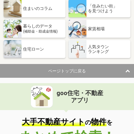
「住みたい街」
住まいのコラム
を見つけよう
暮らしのデータ
家賃相場
(補助金・助成金情報)
人気タウン
住宅ローン
ランキング
ページトップに戻る
goo住宅・不動産
アプリ
大手不動産サイト
物件
の
を