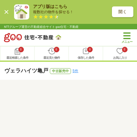
アプリ版はこちら
開く
複数社の物件を探せる！
NTTグループ運営の不動産総合サイト goo住宅・不動産
0
0
0
0
最近検索した条件
最近見た物件
保存した条件
お気に入り
ヴェラハイツ亀戸
5件
中古販売中