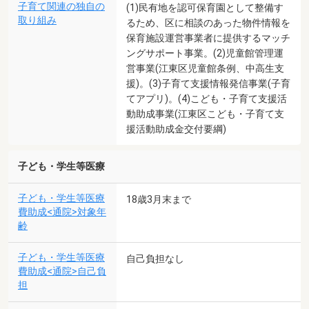
子育て関連の独自の
(1)民有地を認可保育園として整備す
取り組み
るため、区に相談のあった物件情報を
保育施設運営事業者に提供するマッチ
ングサポート事業。(2)児童館管理運
営事業(江東区児童館条例、中高生支
援)。(3)子育て支援情報発信事業(子育
てアプリ)。(4)こども・子育て支援活
動助成事業(江東区こども・子育て支
援活動助成金交付要綱)
子ども・学生等医療
子ども・学生等医療
18歳3月末まで
費助成<通院>対象年
齢
子ども・学生等医療
自己負担なし
費助成<通院>自己負
担