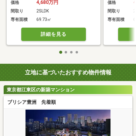
4,680万円
価格
価格
間取り
2SLDK
間取り
2
専有面積
69.73㎡
専有面積
6
詳細を見る
立地に基づいたおすすめ物件情報
東京都江東区の新築マンション
ブリシア豊洲 先着順