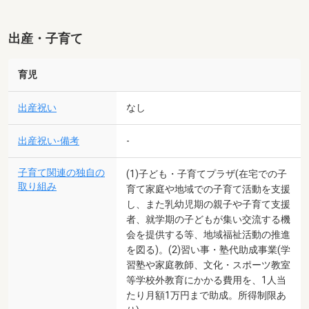
出産・子育て
育児
出産祝い
なし
出産祝い-備考
-
子育て関連の独自の
(1)子ども・子育てプラザ(在宅での子
取り組み
育て家庭や地域での子育て活動を支援
し、また乳幼児期の親子や子育て支援
者、就学期の子どもが集い交流する機
会を提供する等、地域福祉活動の推進
を図る)。(2)習い事・塾代助成事業(学
習塾や家庭教師、文化・スポーツ教室
等学校外教育にかかる費用を、1人当
たり月額1万円まで助成。所得制限あ