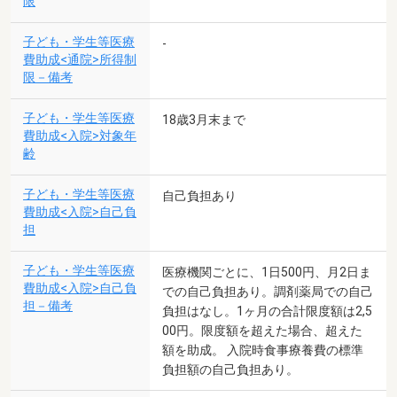
限
子ども・学生等医療
-
費助成<通院>所得制
限－備考
子ども・学生等医療
18歳3月末まで
費助成<入院>対象年
齢
子ども・学生等医療
自己負担あり
費助成<入院>自己負
担
子ども・学生等医療
医療機関ごとに、1日500円、月2日ま
費助成<入院>自己負
での自己負担あり。調剤薬局での自己
担－備考
負担はなし。1ヶ月の合計限度額は2,5
00円。限度額を超えた場合、超えた
額を助成。 入院時食事療養費の標準
負担額の自己負担あり。