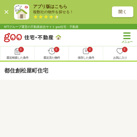
アプリ版はこちら
開く
複数社の物件を探せる！
NTTグループ運営の不動産総合サイト goo住宅・不動産
0
0
0
0
最近検索した条件
最近見た物件
保存した条件
お気に入り
都住創松屋町住宅