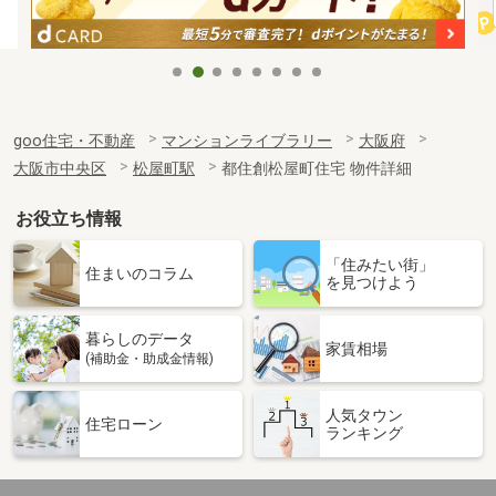
goo住宅・不動産
マンションライブラリー
大阪府
大阪市中央区
松屋町駅
都住創松屋町住宅 物件詳細
お役立ち情報
「住みたい街」
住まいのコラム
を見つけよう
暮らしのデータ
家賃相場
(補助金・助成金情報)
人気タウン
住宅ローン
ランキング