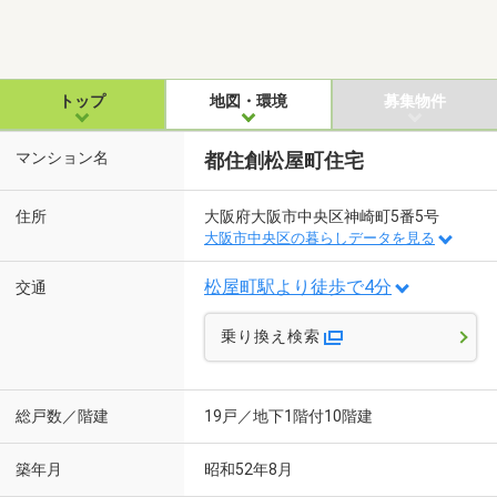
トップ
地図・環境
募集物件
マンション名
都住創松屋町住宅
住所
大阪府大阪市中央区神崎町5番5号
大阪市中央区の暮らしデータを見る
松屋町駅より徒歩で4分
交通
乗り換え検索
総戸数／階建
19戸／地下1階付10階建
築年月
昭和52年8月