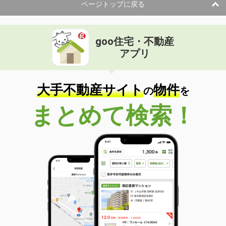
ページトップに戻る
goo住宅・不動産
アプリ
大手不動産サイト
物件
の
を
まとめて検索！