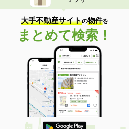
大手不動産サイト
物件
の
を
まとめて検索！