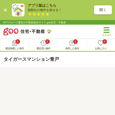
アプリ版はこちら
開く
複数社の物件を探せる！
NTTグループ運営の不動産総合サイト goo住宅・不動産
0
0
0
0
最近検索した条件
最近見た物件
保存した条件
お気に入り
タイガースマンション青戸