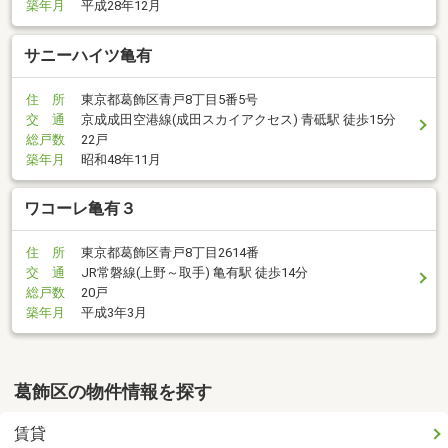
築年月
平成28年12月
サニーハイツ亀有
住 所
東京都葛飾区青戸8丁目5番5号
交 通
京成成田空港線(成田スカイアクセス) 青砥駅 徒歩15分
総戸数
22戸
築年月
昭和48年11月
ワコーレ亀有３
住 所
東京都葛飾区青戸8丁目2614番
交 通
JR常磐線(上野～取手) 亀有駅 徒歩14分
総戸数
20戸
築年月
平成3年3月
葛飾区の物件情報を探す
賃貸