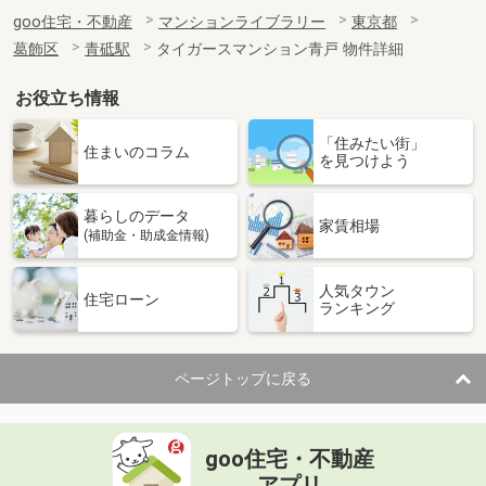
goo住宅・不動産
マンションライブラリー
東京都
葛飾区
青砥駅
タイガースマンション青戸 物件詳細
お役立ち情報
「住みたい街」
住まいのコラム
を見つけよう
暮らしのデータ
家賃相場
(補助金・助成金情報)
人気タウン
住宅ローン
ランキング
ページトップに戻る
goo住宅・不動産
アプリ