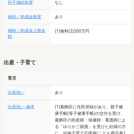
利子補給制度
なし
補助／助成金制度
あり
補助／助成金上限金
(1)無料(2)200万円
額
出産・子育て
育児
出産祝い
あり
出産祝い-備考
(1)葛飾区に住民登録があり、親子健
康手帳(母子健康手帳)の交付を受け、
葛飾区の助産師・保健師・看護師によ
る「ゆりかご面接」を受けた妊婦の方
に、妊娠子育て応援券(こども商品券1