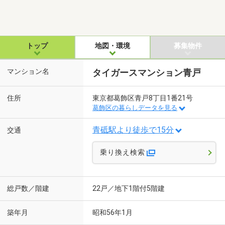
トップ
地図・環境
募集物件
マンション名
タイガースマンション青戸
住所
東京都葛飾区青戸8丁目1番21号
葛飾区の暮らしデータを見る
青砥駅より徒歩で15分
交通
乗り換え検索
総戸数／階建
22戸／地下1階付5階建
築年月
昭和56年1月