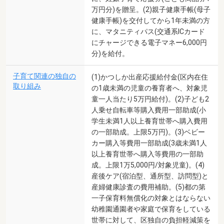
万円分)を贈呈。(2)親子健康手帳(母子
健康手帳)を交付してから1年未満の方
に、マタニティパス(交通系ICカード
にチャージできる電子マネー6,000円
分)を給付。
子育て関連の独自の
(1)かつしか出産応援給付金(区内在住
取り組み
の1歳未満の児童の養育者へ、対象児
童一人当たり5万円給付)。(2)子ども2
人乗せ自転車等購入費用一部助成(小
学生未満1人以上養育世帯へ購入費用
の一部助成。上限5万円)。(3)ベビー
カー購入等費用一部助成(3歳未満1人
以上養育世帯へ購入等費用の一部助
成。上限1万5,000円/対象児童)。(4)
産後ケア(宿泊型、通所型、訪問型)と
産婦健康診査の費用補助。(5)都の第
一子保育料無償化の対象とはならない
幼稚園通園者や家庭で保育をしている
世帯に対して、区独自の負担軽減策を