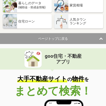
暮らしのデータ
家賃相場
(補助金・助成金情報)
人気タウン
住宅ローン
ランキング
ページトップに戻る
goo住宅・不動産
アプリ
大手不動産サイト
物件
の
を
まとめて検索！