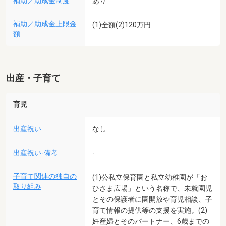
補助／助成金制度
あり
補助／助成金上限金
(1)全額(2)120万円
額
出産・子育て
育児
出産祝い
なし
出産祝い-備考
-
子育て関連の独自の
(1)公私立保育園と私立幼稚園が「お
取り組み
ひさま広場」という名称で、未就園児
とその保護者に園開放や育児相談、子
育て情報の提供等の支援を実施。(2)
妊産婦とそのパートナー、6歳までの