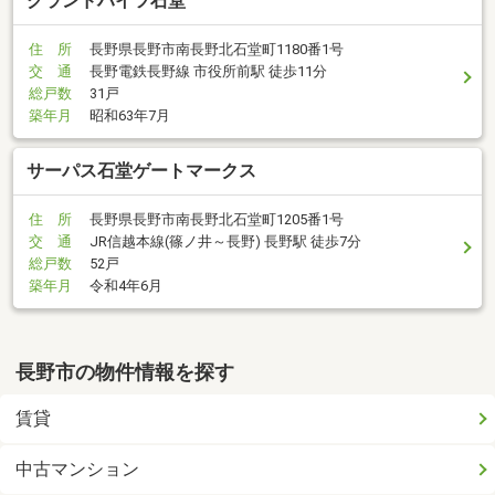
グランドハイツ石堂
住 所
長野県長野市南長野北石堂町1180番1号
交 通
長野電鉄長野線 市役所前駅 徒歩11分
総戸数
31戸
築年月
昭和63年7月
サーパス石堂ゲートマークス
住 所
長野県長野市南長野北石堂町1205番1号
交 通
JR信越本線(篠ノ井～長野) 長野駅 徒歩7分
総戸数
52戸
築年月
令和4年6月
長野市の物件情報を探す
賃貸
中古マンション