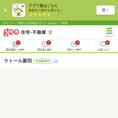
アプリ版はこちら
開く
複数社の物件を探せる！
NTTグループ運営の不動産総合サイト goo住宅・不動産
0
0
0
0
最近検索した条件
最近見た物件
保存した条件
お気に入り
ラトール新田
1件
中古販売中