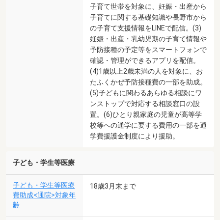
子育て世帯を対象に、妊娠・出産から
子育てに関する基礎知識や長野市から
の子育て支援情報をLINEで配信。(3)
妊娠・出産・乳幼児期の子育て情報や
予防接種の予定等をスマートフォンで
確認・管理ができるアプリを配信。
(4)1歳以上2歳未満の人を対象に、お
たふくかぜ予防接種費の一部を助成。
(5)子どもに関わるあらゆる相談にワ
ンストップで対応する相談窓口の設
置。(6)ひとり親家庭の児童が高等学
校等への通学に要する費用の一部を通
学費援護金制度により援助。
子ども・学生等医療
子ども・学生等医療
18歳3月末まで
費助成<通院>対象年
齢