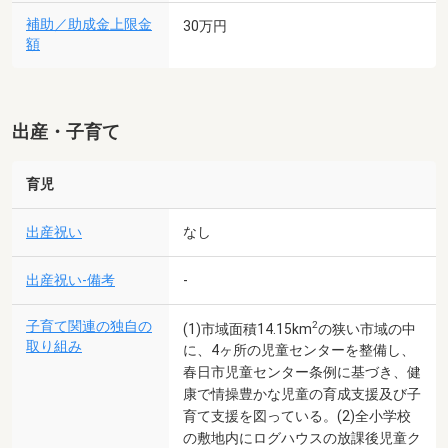
補助／助成金上限金
30万円
額
出産・子育て
育児
出産祝い
なし
出産祝い-備考
-
子育て関連の独自の
2
(1)市域面積14.15km
の狭い市域の中
取り組み
に、4ヶ所の児童センターを整備し、
春日市児童センター条例に基づき、健
康で情操豊かな児童の育成支援及び子
育て支援を図っている。(2)全小学校
の敷地内にログハウスの放課後児童ク