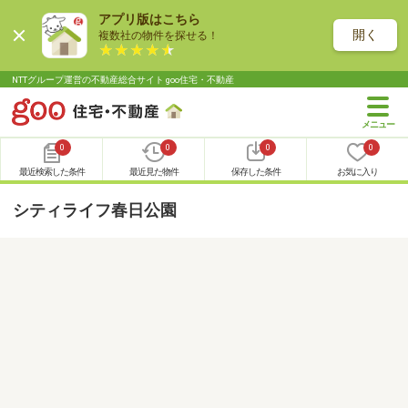
アプリ版はこちら
開く
複数社の物件を探せる！
NTTグループ運営の不動産総合サイト goo住宅・不動産
0
0
0
0
最近検索した条件
最近見た物件
保存した条件
お気に入り
シティライフ春日公園