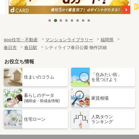
goo住宅・不動産
マンションライブラリー
福岡県
春日市
春日駅
シティライフ春日公園 物件詳細
お役立ち情報
「住みたい街」
住まいのコラム
を見つけよう
暮らしのデータ
家賃相場
(補助金・助成金情報)
人気タウン
住宅ローン
ランキング