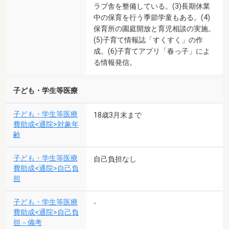
ラブ舎を整備している。(3)長期休業
中の保育を行う季節学童もある。(4)
保育所の園庭開放と育児相談の実施。
(5)子育て情報誌「すくすく」の作
成。(6)子育てアプリ「春っ子」によ
る情報発信。
子ども・学生等医療
子ども・学生等医療
18歳3月末まで
費助成<通院>対象年
齢
子ども・学生等医療
自己負担なし
費助成<通院>自己負
担
子ども・学生等医療
-
費助成<通院>自己負
担－備考