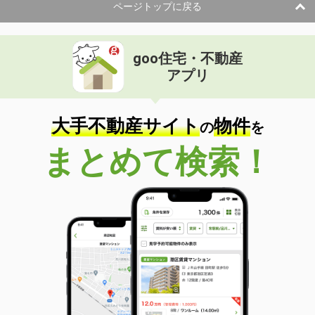
ページトップに戻る
goo住宅・不動産
アプリ
大手不動産サイト
物件
の
を
まとめて検索！