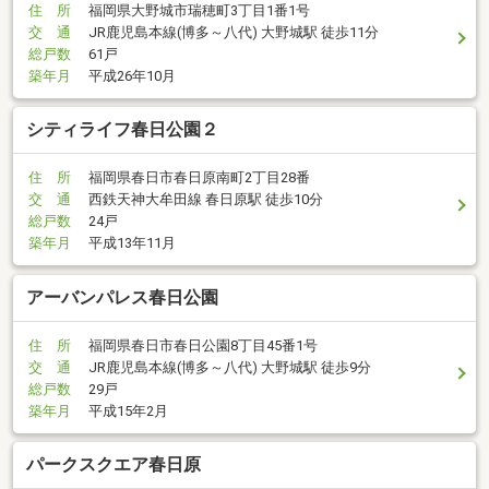
住 所
福岡県大野城市瑞穂町3丁目1番1号
交 通
JR鹿児島本線(博多～八代) 大野城駅 徒歩11分
総戸数
61戸
築年月
平成26年10月
シティライフ春日公園２
住 所
福岡県春日市春日原南町2丁目28番
交 通
西鉄天神大牟田線 春日原駅 徒歩10分
総戸数
24戸
築年月
平成13年11月
アーバンパレス春日公園
住 所
福岡県春日市春日公園8丁目45番1号
交 通
JR鹿児島本線(博多～八代) 大野城駅 徒歩9分
総戸数
29戸
築年月
平成15年2月
パークスクエア春日原