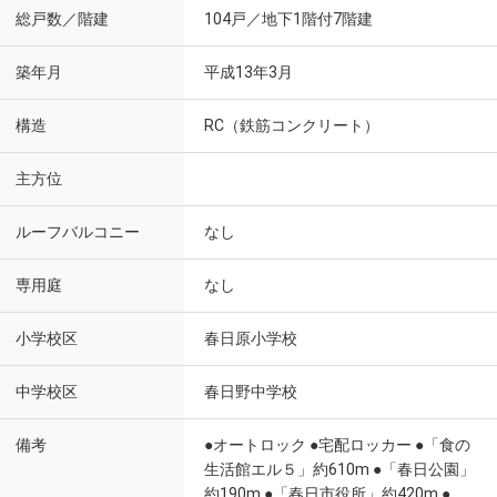
総戸数／階建
104戸／地下1階付7階建
築年月
平成13年3月
構造
RC（鉄筋コンクリート）
主方位
ルーフバルコニー
なし
専用庭
なし
小学校区
春日原小学校
中学校区
春日野中学校
備考
●オートロック ●宅配ロッカー ●「食の
生活館エル５」約610m ●「春日公園」
約190m ●「春日市役所」約420m ●