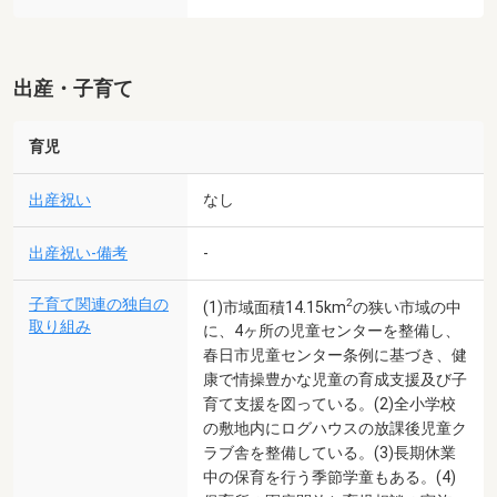
出産・子育て
育児
出産祝い
なし
出産祝い-備考
-
子育て関連の独自の
2
(1)市域面積14.15km
の狭い市域の中
取り組み
に、4ヶ所の児童センターを整備し、
春日市児童センター条例に基づき、健
康で情操豊かな児童の育成支援及び子
育て支援を図っている。(2)全小学校
の敷地内にログハウスの放課後児童ク
ラブ舎を整備している。(3)長期休業
中の保育を行う季節学童もある。(4)