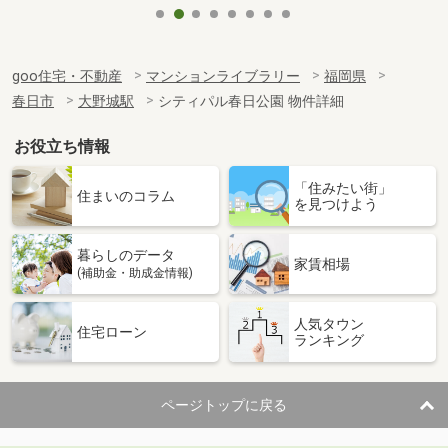
goo住宅・不動産
マンションライブラリー
福岡県
春日市
大野城駅
シティパル春日公園 物件詳細
お役立ち情報
「住みたい街」
住まいのコラム
を見つけよう
暮らしのデータ
家賃相場
(補助金・助成金情報)
人気タウン
住宅ローン
ランキング
ページトップに戻る