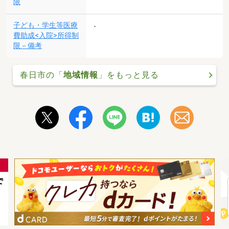
限
子ども・学生等医療
-
費助成<入院>所得制
限－備考
春日市の「
地域情報
」をもっと見る