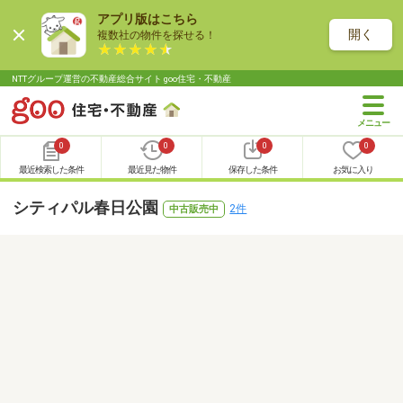
アプリ版はこちら
開く
複数社の物件を探せる！
NTTグループ運営の不動産総合サイト goo住宅・不動産
0
0
0
0
最近検索した条件
最近見た物件
保存した条件
お気に入り
シティパル春日公園
2件
中古販売中