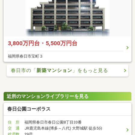
3,800万円台・5,500万円台
福岡県春日市宝町３
春日市の「
新築マンション
」をもっと見る
近所のマンションライブラリーを見る
春日公園コーポラス
住 所
福岡県春日市春日公園8丁目33番
交 通
JR鹿児島本線(博多～八代) 大野城駅 徒歩5分
総戸数
29戸