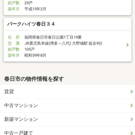
総戸数
29戸
築年月
平成15年2月
パークハイツ春日３４
住 所
福岡県春日市春日公園1丁目19番
交 通
JR鹿児島本線(博多～八代) 大野城駅 徒歩9分
総戸数
105戸
築年月
昭和59年8月
春日市の物件情報を探す
賃貸
中古マンション
新築マンション
中古一戸建て