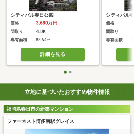
シティパル春日公園
シティパル
3,680万円
価格
価格
間取り
4LDK
間取り
4
専有面積
83.64㎡
専有面積
8
詳細を見る
立地に基づいたおすすめ物件情報
福岡県春日市の新築マンション
ファーネスト博多南駅グレイス