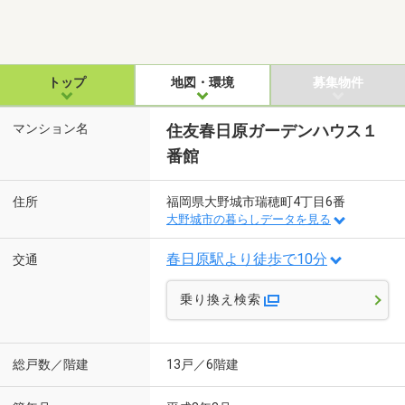
トップ
地図・環境
募集物件
マンション名
住友春日原ガーデンハウス１
番館
住所
福岡県大野城市瑞穂町4丁目6番
大野城市の暮らしデータを見る
春日原駅より徒歩で10分
交通
乗り換え検索
総戸数／階建
13戸／6階建