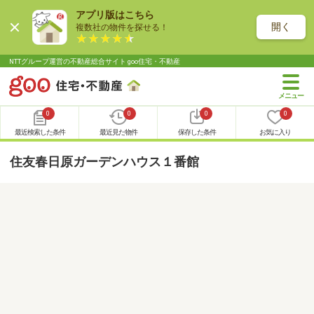
アプリ版はこちら
開く
複数社の物件を探せる！
NTTグループ運営の不動産総合サイト goo住宅・不動産
0
0
0
0
最近検索した条件
最近見た物件
保存した条件
お気に入り
住友春日原ガーデンハウス１番館