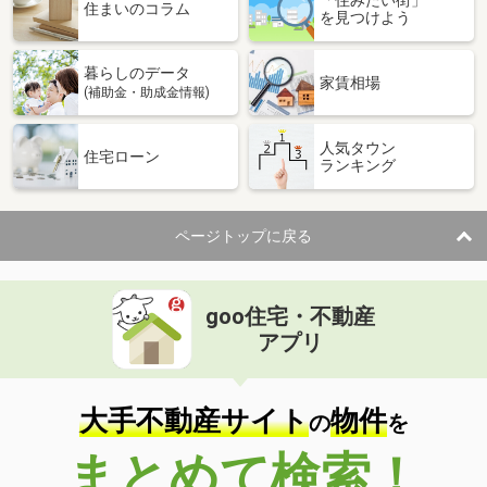
「住みたい街」
住まいのコラム
を見つけよう
暮らしのデータ
家賃相場
(補助金・助成金情報)
人気タウン
住宅ローン
ランキング
ページトップに戻る
goo住宅・不動産
アプリ
大手不動産サイト
物件
の
を
まとめて検索！