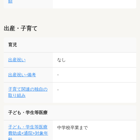
額
出産・子育て
育児
出産祝い
なし
出産祝い-備考
-
子育て関連の独自の
-
取り組み
子ども・学生等医療
子ども・学生等医療
中学校卒業まで
費助成<通院>対象年
齢