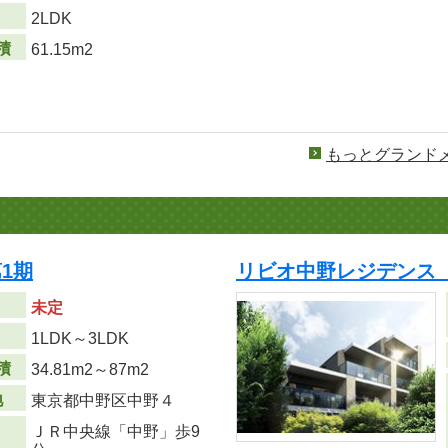
り
2LDK
積
61.15m2
もっとグランド
1期
リビオ中野レジデンス
未定
り
1LDK～3LDK
積
34.81m
2
～87m
2
地
東京都中野区中野４
ＪＲ中央線「中野」歩9