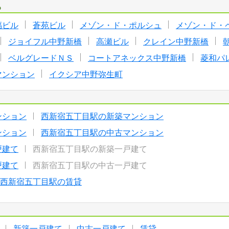
る
福ビル
蒼苑ビル
メゾン・ド・ポルシュ
メゾン・ド・
ジョイフル中野新橋
高瀬ビル
クレイン中野新橋
ベルグレードＮＳ
コートアネックス中野新橋
菱和パ
マンション
イクシア中野弥生町
ンション
西新宿五丁目駅の新築マンション
ンション
西新宿五丁目駅の中古マンション
戸建て
西新宿五丁目駅の新築一戸建て
戸建て
西新宿五丁目駅の中古一戸建て
西新宿五丁目駅の賃貸
新築一戸建て
中古一戸建て
賃貸