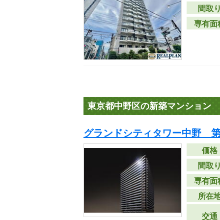
間取
専有面
東京都中野区の新築マンション
グランドシティタワー中野 第
価格
間取
専有面
所在
交通