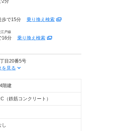
で2分
歩で15分
乗り換え検索
大江戸線
16分
乗り換え検索
丁目20番5号
タを見る
14階建
RC（鉄筋コンクリート）
なし