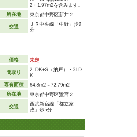
2
・1.97m
2
を含みます。
所在地
東京都中野区新井２
ＪＲ中央線「中野」歩9
交通
分
価格
未定
2LDK+S（納戸）・3LD
間取り
K
専有面積
64.8m
2
～72.79m
2
所在地
東京都中野区鷺宮２
西武新宿線「都立家
交通
政」歩5分