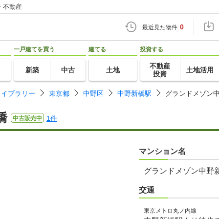
・不動産
0
最近見た物件
一戸建てを買う
建てる
投資する
不動産
新築
中古
土地
土地活用
投資
ライブラリー
東京都
中野区
中野新橋駅
グランドメゾン
橋
1件
中古販売中
マンション名
グランドメゾン中野
交通
東京メトロ丸ノ内線