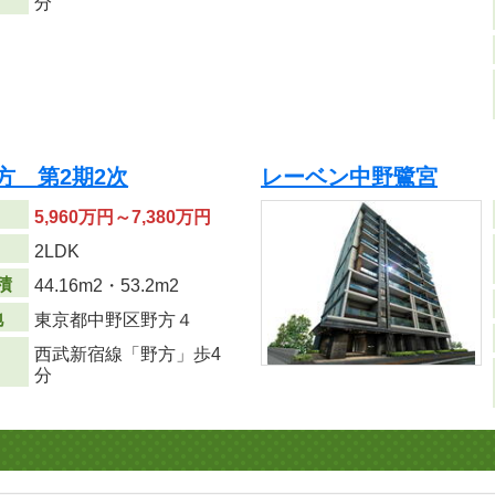
分
方 第2期2次
レーベン中野鷺宮
5,960万円～7,380万円
り
2LDK
積
44.16m
2
・53.2m
2
地
東京都中野区野方４
西武新宿線「野方」歩4
分