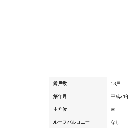
総戸数
58戸
築年月
平成24
主方位
南
ルーフバルコニー
なし