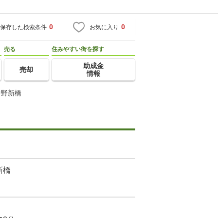
0
0
保存した検索条件
お気に入り
売る
住みやすい街を探す
助成金
売却
情報
中野新橋
新橋