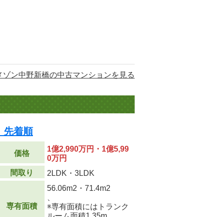
メゾン中野新橋の中古マンションを見る
 先着順
1億2,990万円・1億5,99
価格
0万円
間取り
2LDK・3LDK
56.06m
2
・71.4m
2
、
専有面積
※専有面積にはトランク
ルーム面積1.35m