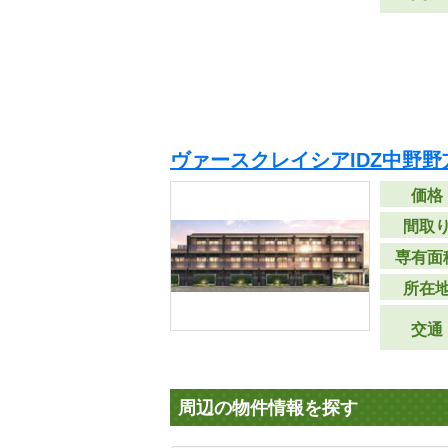
ヴァースクレイシアIDZ中野野
価格
間取
専有面
所在
交通
周辺の物件情報を探す