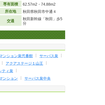
専有面積
62.57m
2
・74.88m
2
所在地
秋田県秋田市中通４
秋田新幹線「秋田」歩5
交通
分
マンション泉弐番館
サーパス泉
アクアステージ１山王
シティ泉
マンション
サーパス泉中央