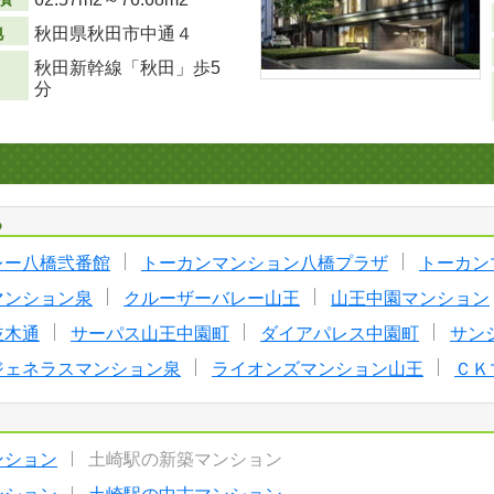
地
秋田県秋田市中通４
秋田新幹線「秋田」歩5
分
る
レー八橋弐番館
トーカンマンション八橋プラザ
トーカン
マンション泉
クルーザーバレー山王
山王中園マンション
並木通
サーパス山王中園町
ダイアパレス中園町
サン
ジェネラスマンション泉
ライオンズマンション山王
ＣＫ
ンション
土崎駅の新築マンション