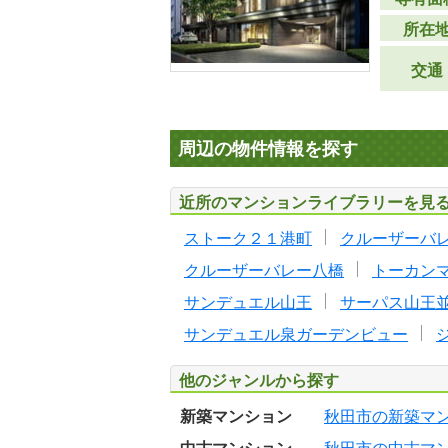
所在
交通
周辺の物件情報を探す
近所のマンションライブラリーを見
ストーク２１港町
クルーザーバ
クルーザーバレー八橋
トーカン
サンデュエル山王
サーパス山王
サンデュエル泉ガーデンビュー
他のジャンルから探す
新築マンション
秋田市の新築マ