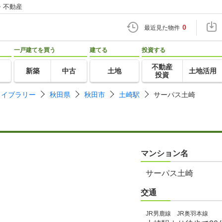
・不動産
0
最近見た物件
一戸建てを買う
建てる
投資する
不動産
新築
中古
土地
土地活用
投資
ライブラリー
秋田県
秋田市
土崎駅
サーパス土崎
マンション名
サーパス土崎
交通
JR男鹿線 JR奥羽本線