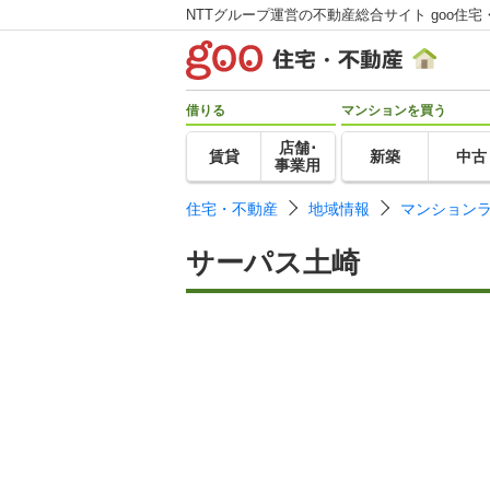
NTTグループ運営の不動産総合サイト goo住宅
借りる
マンションを買う
店舗･
賃貸
新築
中古
事業用
住宅・不動産
地域情報
マンション
サーパス土崎