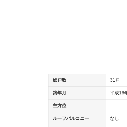
総戸数
31戸
築年月
平成16
主方位
ルーフバルコニー
なし