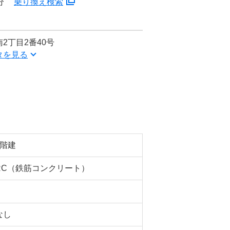
分
乗り換え検索
2丁目2番40号
タを見る
9階建
RC（鉄筋コンクリート）
なし