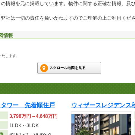
」の情報を元に掲載しています。物件に関する正確な情報、及
て弊社は一切の責任を負いかねますのでご理解の上ご利用くだ
地図情報
いたします。
スクロール地図を見る
・タワー 先着順住戸
ウィザースレジデンス
3,798万円～4,648万円
り
1LDK～3LDK
積
62.57m
2
～76.68m
2