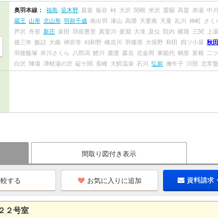
奥羽本線：
福島
笹木野
庭坂
板谷
峠
大沢
関根
米沢
置賜
高畠
赤湯
中
蔵王
山形
北山形
羽前千歳
南出羽
漆山
高擶
天童南
天童
乱川
神町
さく
芦沢
舟形
新庄
泉田
羽前豊里
真室川
釜淵
大滝
及位
院内
横堀
三関
上
後三年
飯詰
大曲
神宮寺
刈和野
峰吉川
羽後境
大張野
和田
四ツ小屋
秋
羽後飯塚
井川さくら
八郎潟
鯉川
鹿渡
森岳
北金岡
東能代
鶴形
富根
二
白沢
陣場
津軽湯の沢
碇ケ関
長峰
大鰐温泉
石川
弘前
撫牛子
川部
北常
間取り図付き表示
お気に入りに追加
資料請求
２２号室