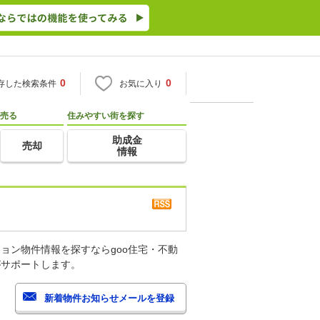
0
0
存した検索条件
お気に入り
売る
住みやすい街を探す
助成金
売却
情報
ョン物件情報を探すならgoo住宅・不動
がサポートします。