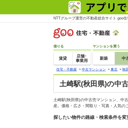
NTTグループ運営の不動産総合サイト goo
借りる
マンションを買う
店舗･
賃貸
新築
中
事業用
住宅・不動産
>
中古マンション
>
東北
>
秋
土崎駅(秋田県)の中
土崎駅(秋田県)の中古売マンション、中
産。価格・広さ・間取り・写真・人気のこ
探したい物件の路線・検索条件を変