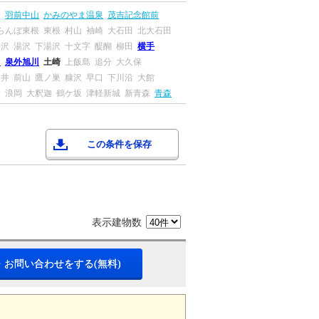
川
羽前中山
かみのやま温泉
茂吉記念館前
らんぼ東根
東根
村山
袖崎
大石田
北大石田
湯沢
湯沢
下湯沢
十文字
醍醐
柳田
横手
田
泉外旭川
土崎
上飯島
追分
大久保
ツ井
前山
鷹ノ巣
糠沢
早口
下川沿
大館
盤
浪岡
大釈迦
鶴ケ坂
津軽新城
新青森
青森
この条件を保存
表示建物数
・お問い合わせをする(無料)