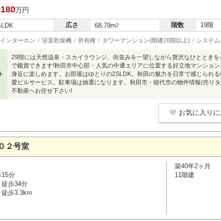
,180
万円
広さ
階数
19階
SLDK
68.79m
2
インターホン
浴室乾燥機
所有権
タワーマンション(階建20階以上)
システム
29階には天然温泉・スカイラウンジ、街並みを一望しながら贅沢なひとときを
で鑑賞できます!秋田市中心部・人気の中通エリアに位置する好立地マンショ
ト
身近に楽しめます。お部屋はゆとりの2SLDK。秋田の魅力を日常で感じられ
愛ビルサービス。駐車場は抽選になります。秋田市・能代市の物件情報(売りタ
不動産へお任せ下さい!
お気に入りに
０２号室
築40年2ヶ月
15分
11階建
徒歩34分
徒歩3.3km