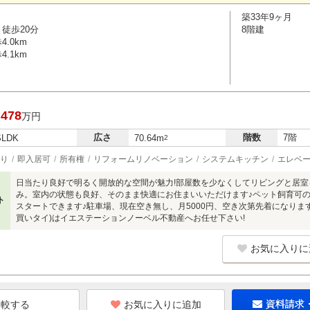
築33年9ヶ月
徒歩20分
8階建
.0km
.1km
,478
万円
広さ
階数
7階
SLDK
70.64m
2
り
即入居可
所有権
リフォームリノベーション
システムキッチン
エレベ
日当たり良好で明るく開放的な空間が魅力!部屋数を少なくしてリビングと居
み。室内の状態も良好、そのまま快適にお住まいいただけます♪ペット飼育可
ト
スタートできます♪駐車場、現在空き無し、月5000円、空き次第先着になりま
買いタイ)はイエステーションノーベル不動産へお任せ下さい!
お気に入りに
お気に入りに追加
資料請求