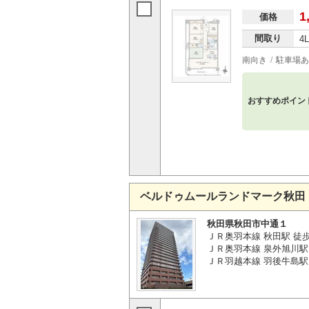
1
価格
間取り
4
南向き
駐車場あ
おすすめポイン
ベルドゥムールランドマーク秋田
秋田県秋田市中通１
ＪＲ奥羽本線 秋田駅 徒歩
ＪＲ奥羽本線 泉外旭川駅 
ＪＲ羽越本線 羽後牛島駅 