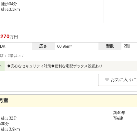
徒歩34分
徒歩3.3km
,270
万円
広さ
階数
2階
LDK
60.96m
2
駐
2階以上
ト
◆安心なセキュリティ対策◆便利な宅配ボックス設置あり
お気に入りに
号室
築40年
徒歩32分
7階建
30分
徒歩3.9km