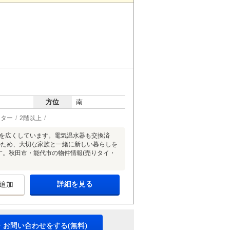
方位
南
ーター
2階以上
室を広くしています。電気温水器も交換済
のため、大切な家族と一緒に新しい暮らしを
す。秋田市・能代市の物件情報(売りタイ・
詳細を見る
追加
・お問い合わせをする(無料)