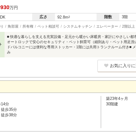
,930
万円
広さ
階数
3階
LDK
92.8m
2
り
角部屋
所有権
ペット相談可
システムキッチン
エレベーター
2階以上
■ 快適な暮らしを支える充実設備・足元から暖かい床暖房・家計にやさしい都
オートロックで安心のセキュリティ・ペット飼育可（細則あり・ペット用足洗い
ト
ドバルコニーには便利な専用ストッカー・1階には共用トランクルーム付き■ 
み
お気に入りに
築23年4ヶ月
14分
30階建
徒歩35分
徒歩38分