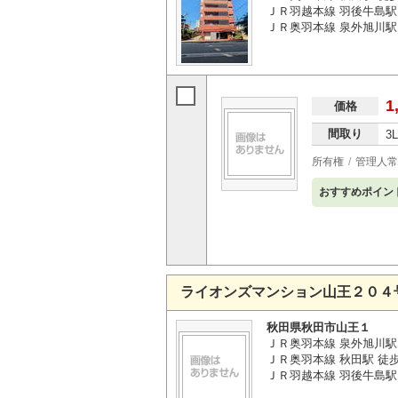
ＪＲ羽越本線 羽後牛島駅 
ＪＲ奥羽本線 泉外旭川駅 
1
価格
間取り
3
所有権
管理人常
おすすめポイン
ライオンズマンション山王２０４
秋田県秋田市山王１
ＪＲ奥羽本線 泉外旭川駅 
ＪＲ奥羽本線 秋田駅 徒歩
ＪＲ羽越本線 羽後牛島駅 