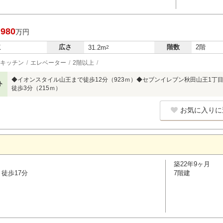
,980
万円
広さ
階数
2階
K
31.2m
2
キッチン
エレベーター
2階以上
◆イオンスタイル山王まで徒歩12分（923ｍ）◆セブンイレブン秋田山王1丁目
ト
徒歩3分（215ｍ）
お気に入りに
築22年9ヶ月
徒歩17分
7階建