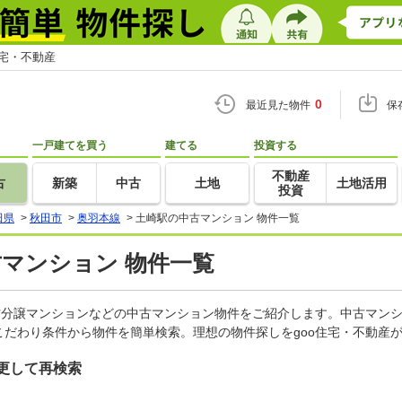
住宅・不動産
0
最近見た物件
保
一戸建てを買う
建てる
投資する
不動産
古
新築
中古
土地
土地活用
投資
田県
>
秋田市
>
奥羽本線
>
土崎駅の中古マンション 物件一覧
古マンション 物件一覧
古分譲マンションなどの中古マンション物件をご紹介します。中古マンシ
だわり条件から物件を簡単検索。理想の物件探しをgoo住宅・不動産
更して再検索