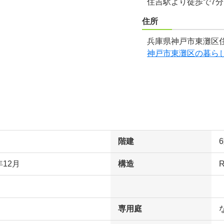
住吉駅より徒歩で7
住所
兵庫県神戸市東灘区住
神戸市東灘区の暮ら
階建
年12月
構造
専用庭