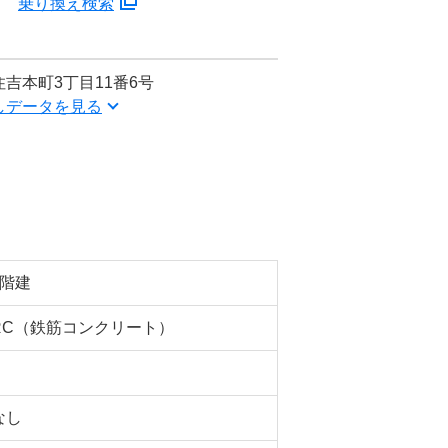
分
乗り換え検索
吉本町3丁目11番6号
しデータを見る
6階建
RC（鉄筋コンクリート）
なし