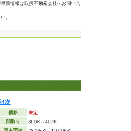
び最新情報は取扱不動産会社へお問い合
さい。
期4次
価格
未定
間取り
3LDK～4LDK
専有面積
78.16m
2
～110.16m
2