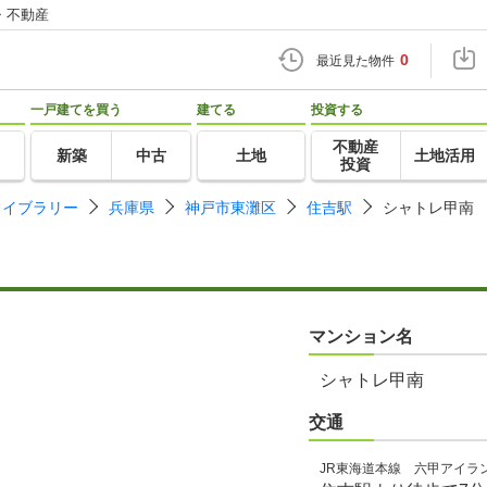
・不動産
0
最近見た物件
一戸建てを買う
建てる
投資する
不動産
新築
中古
土地
土地活用
投資
ライブラリー
兵庫県
神戸市東灘区
住吉駅
シャトレ甲南
マンション名
シャトレ甲南
交通
JR東海道本線 六甲アイラ