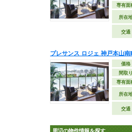
専有面
所在
交通
プレサンス ロジェ 神戸本山南
価格
間取
専有面
所在
交通
周辺の物件情報を探す