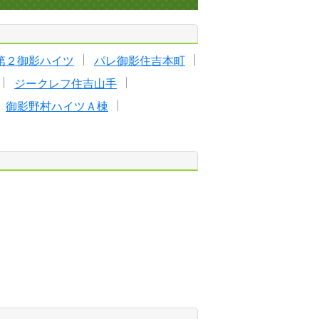
第２御影ハイツ
パレ御影住吉本町
ジークレフ住吉山手
御影野村ハイツＡ棟