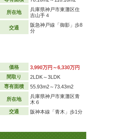
兵庫県神戸市東灘区住
所在地
吉山手４
阪急神戸線「御影」歩8
交通
分
価格
3,990万円～6,330万円
間取り
2LDK～3LDK
専有面積
55.93m
2
～73.43m
2
兵庫県神戸市東灘区青
所在地
木６
交通
阪神本線「青木」歩1分