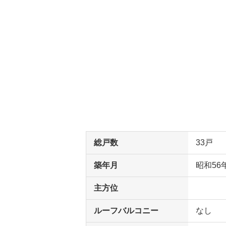
総戸数
33戸
築年月
昭和56
主方位
ルーフバルコニー
なし