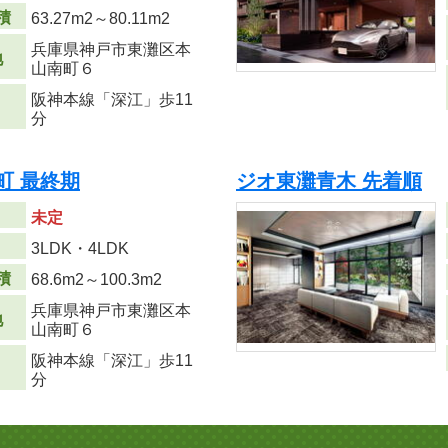
積
63.27m
2
～80.11m
2
兵庫県神戸市東灘区本
地
山南町６
阪神本線「深江」歩11
分
町 最終期
ジオ東灘青木 先着順
未定
り
3LDK・4LDK
積
68.6m
2
～100.3m
2
兵庫県神戸市東灘区本
地
山南町６
阪神本線「深江」歩11
分