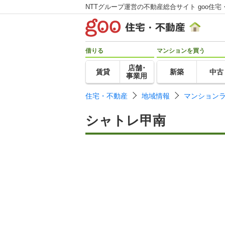
NTTグループ運営の不動産総合サイト goo住宅
借りる
マンションを買う
店舗･
賃貸
新築
中古
事業用
住宅・不動産
地域情報
マンション
シャトレ甲南