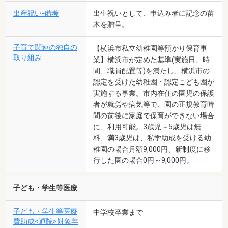
出産祝い-備考
出生祝いとして、申込み者に記念の苗
木を贈呈。
子育て関連の独自の
【横浜市私立幼稚園等預かり保育事
取り組み
業】横浜市が定めた基準(実施日、時
間、職員配置等)を満たし、横浜市の
認定を受けた幼稚園・認定こども園が
実施する事業。市内在住の園児の保護
者が就労や病気等で、園の正規教育時
間の前後に家庭で保育ができない場合
に、利用可能。3歳児～5歳児は無
料、満3歳児は、私学助成を受ける幼
稚園の場合月額9,000円、新制度に移
行した園の場合0円～9,000円。
子ども・学生等医療
子ども・学生等医療
中学校卒業まで
費助成<通院>対象年