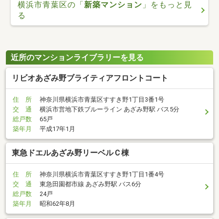
横浜市青葉区の「
新築マンション
」をもっと見
る
近所のマンションライブラリーを見る
リビオあざみ野ブライティアフロントコート
住 所
神奈川県横浜市青葉区すすき野1丁目3番1号
交 通
横浜市営地下鉄ブルーライン あざみ野駅 バス5分
総戸数
65戸
築年月
平成17年1月
東急ドエルあざみ野リーベルＣ棟
住 所
神奈川県横浜市青葉区すすき野1丁目1番4号
交 通
東急田園都市線 あざみ野駅 バス6分
総戸数
24戸
築年月
昭和62年8月