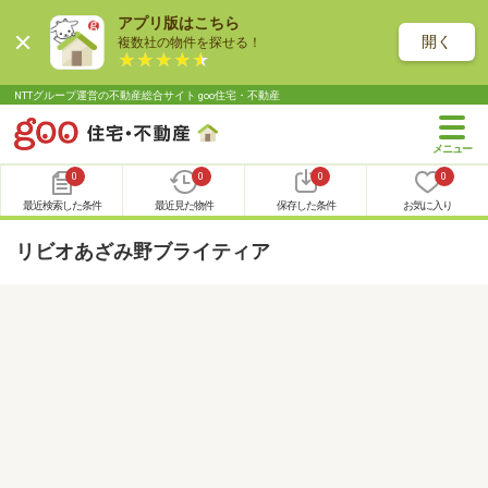
アプリ版はこちら
開く
複数社の物件を探せる！
NTTグループ運営の不動産総合サイト goo住宅・不動産
0
0
0
0
最近検索した条件
最近見た物件
保存した条件
お気に入り
リビオあざみ野ブライティア