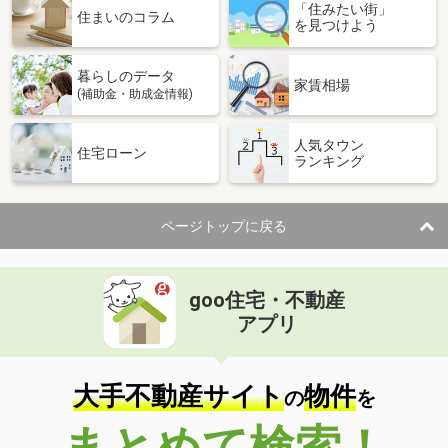
「住みたい街」
住まいのコラム
を見つけよう
暮らしのデータ
家賃相場
(補助金・助成金情報)
人気タウン
住宅ローン
ランキング
ページトップに戻る
goo住宅・不動産
アプリ
大手不動産サイト
物件
の
を
まとめて検索！