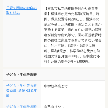
子育て関連の独自の
【横浜市私立幼稚園等預かり保育事
取り組み
業】横浜市が定めた基準(実施日、時
間、職員配置等)を満たし、横浜市の
認定を受けた幼稚園・認定こども園が
実施する事業。市内在住の園児の保護
者が就労や病気等で、園の正規教育時
間の前後に家庭で保育ができない場合
に、利用可能。3歳児～5歳児は無
料、満3歳児は、私学助成を受ける幼
稚園の場合月額9,000円、新制度に移
行した園の場合0円～9,000円。
子ども・学生等医療
子ども・学生等医療
中学校卒業まで
費助成<通院>対象年
齢
子ども・学生等医療
自己負担なし