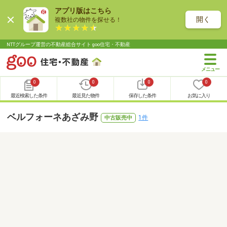
アプリ版はこちら
開く
複数社の物件を探せる！
NTTグループ運営の不動産総合サイト goo住宅・不動産
0
0
0
0
最近検索した条件
最近見た物件
保存した条件
お気に入り
ベルフォーネあざみ野
1件
中古販売中