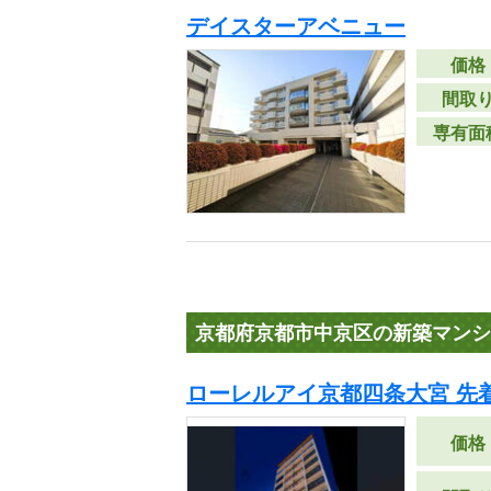
デイスターアベニュー
価格
間取
専有面
京都府京都市中京区の新築マンシ
ローレルアイ京都四条大宮 先
価格