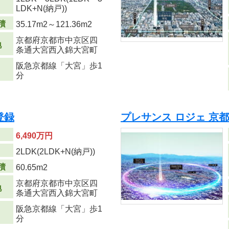
り
LDK+N(納戸))
積
35.17m
2
～121.36m
2
京都府京都市中京区四
地
条通大宮西入錦大宮町
阪急京都線「大宮」歩1
分
登録
プレサンス ロジェ 京都二
6,490万円
り
2LDK(2LDK+N(納戸))
積
60.65m
2
京都府京都市中京区四
地
条通大宮西入錦大宮町
阪急京都線「大宮」歩1
分