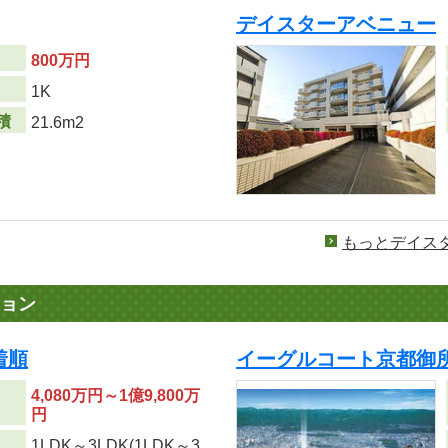
デイスターアベニュー
800万円
り
1K
積
21.6m2
もっとデイス
ョン
着順
イーグルコート京都御所
4,080万円～1億9,800万
円
1LDK～3LDK(1LDK～3