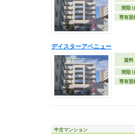
間取
専有面
デイスターアベニュー
賃料
間取
専有面
中古マンション