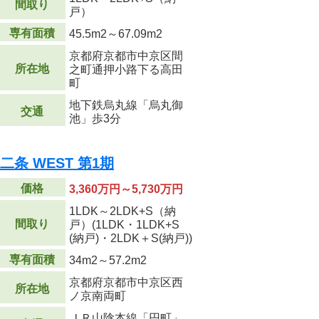
間取り
戸）
専有面積
45.5m
2
～67.09m
2
京都府京都市中京区間
所在地
之町通押小路下る高田
町
地下鉄烏丸線「烏丸御
交通
池」歩3分
条 WEST 第1期
価格
3,360万円～5,730万円
1LDK～2LDK+S（納
間取り
戸）(1LDK・1LDK+S
(納戸)・2LDK＋S(納戸))
専有面積
34m
2
～57.2m
2
京都府京都市中京区西
所在地
ノ京南両町
ＪＲ山陰本線「円町」