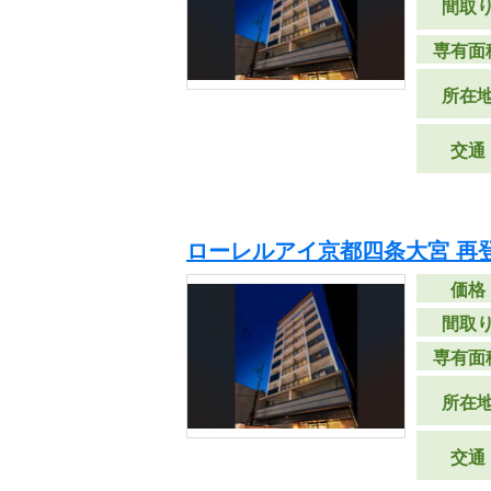
間取
専有面
所在
交通
ローレルアイ京都四条大宮 再
価格
間取
専有面
所在
交通