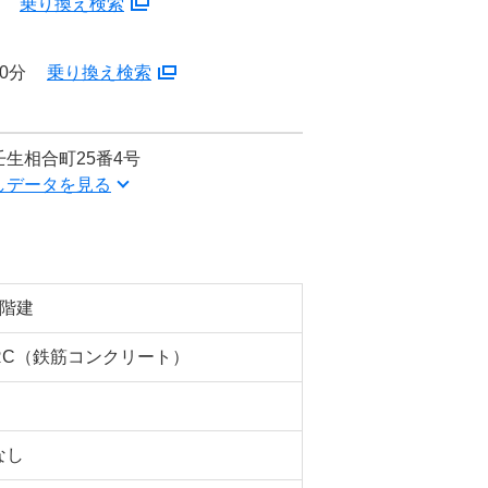
分
乗り換え検索
0分
乗り換え検索
生相合町25番4号
しデータを見る
7階建
RC（鉄筋コンクリート）
なし