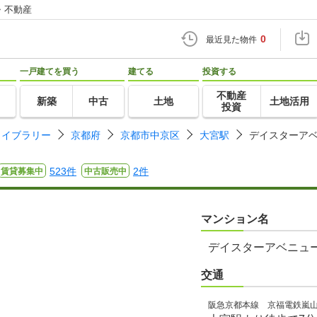
・不動産
0
最近見た物件
一戸建てを買う
建てる
投資する
不動産
新築
中古
土地
土地活用
投資
ライブラリー
京都府
京都市中京区
大宮駅
デイスターア
523件
2件
賃貸募集中
中古販売中
マンション名
デイスターアベニュ
交通
阪急京都本線 京福電鉄嵐