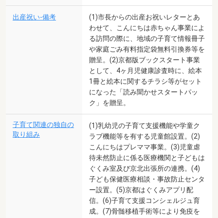
出産祝い-備考
(1)市長からの出産お祝いレターとあ
わせて、こんにちは赤ちゃん事業によ
る訪問の際に、地域の子育て情報冊子
や家庭ごみ有料指定袋無料引換券等を
贈呈。(2)京都版ブックスタート事業
として、4ヶ月児健康診査時に、絵本
1冊と絵本に関するチラシ等がセット
になった「読み聞かせスタートパッ
ク」を贈呈。
子育て関連の独自の
(1)乳幼児の子育て支援機能や学童ク
取り組み
ラブ機能等を有する児童館設置。(2)
こんにちはプレママ事業。(3)児童虐
待未然防止に係る医療機関と子どもは
ぐくみ室及び京北出張所の連携。(4)
子ども保健医療相談・事故防止センタ
ー設置。(5)京都はぐくみアプリ配
信。(6)子育て支援コンシェルジュ育
成。(7)骨髄移植手術等により免疫を