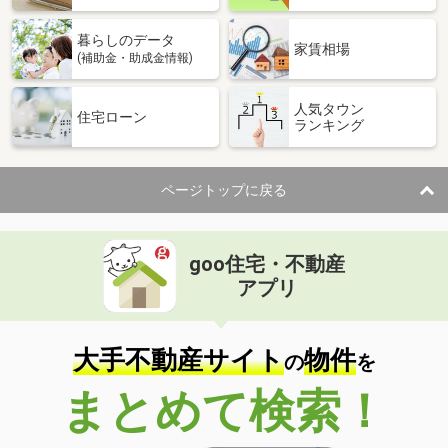
暮らしのデータ
家賃相場
(補助金・助成金情報)
人気タウン
住宅ローン
ランキング
ページトップに戻る
goo住宅・不動産
アプリ
大手不動産サイト
物件
の
を
まとめて検索！