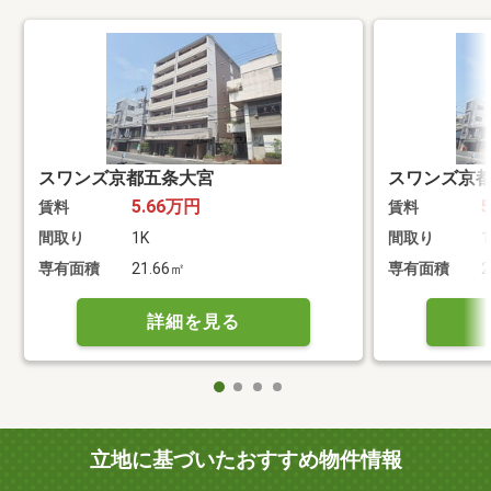
スワンズ京都五条大宮
スワンズ京
5.66万円
賃料
賃料
間取り
1K
間取り
1
専有面積
21.66㎡
専有面積
2
詳細を見る
立地に基づいたおすすめ物件情報