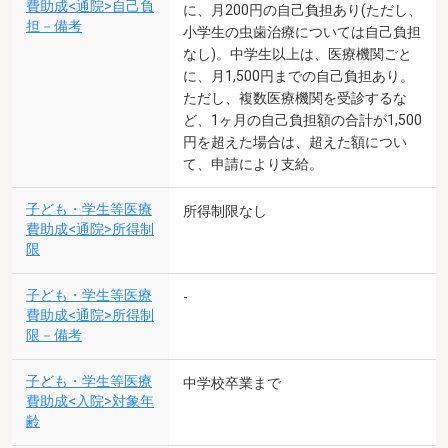
費助成<通院>自己負
に、月200円の自己負担あり(ただし、
担－備考
小学生の虫歯治療については自己負担
なし)。中学生以上は、医療機関ごと
に、月1,500円までの自己負担あり。
ただし、複数医療機関を受診するな
ど、1ヶ月の自己負担額の合計が1,500
円を超えた場合は、超えた額につい
て、申請により支給。
子ども・学生等医療
所得制限なし
費助成<通院>所得制
限
子ども・学生等医療
-
費助成<通院>所得制
限－備考
子ども・学生等医療
中学校卒業まで
費助成<入院>対象年
齢