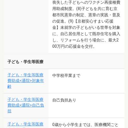
喪失した子どもへのワクチン再接種費
用助成制度。(8)子どもを共に育む京
都市民憲章の制定、憲章の実践・普及
の促進。(9)【京都安心すまい応援
金】未就学の子どもがいる世帯を対象
に、自己居住用として既存住宅を購入
し、リフォームを行う場合に、最大2
00万円の応援金を交付。
子ども・学生等医療
子ども・学生等医療
中学校卒業まで
費助成<通院>対象年
齢
子ども・学生等医療
自己負担あり
費助成<通院>自己負
担
子ども・学生等医療
0歳から小学生までは、医療機関ごと