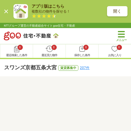
アプリ版はこちら
開く
複数社の物件を探せる！
NTTグループ運営の不動産総合サイト goo住宅・不動産
0
0
0
0
最近検索した条件
最近見た物件
保存した条件
お気に入り
スワンズ京都五条大宮
207件
賃貸募集中