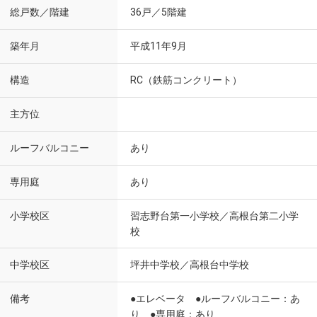
総戸数／階建
36戸／5階建
築年月
平成11年9月
構造
RC（鉄筋コンクリート）
主方位
ルーフバルコニー
あり
専用庭
あり
小学校区
習志野台第一小学校／高根台第二小学
校
中学校区
坪井中学校／高根台中学校
備考
●エレベータ ●ルーフバルコニー：あ
り ●専用庭：あり