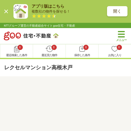
アプリ版はこちら
開く
複数社の物件を探せる！
NTTグループ運営の不動産総合サイト goo住宅・不動産
0
0
0
0
最近検索した条件
最近見た物件
保存した条件
お気に入り
レクセルマンション高根木戸