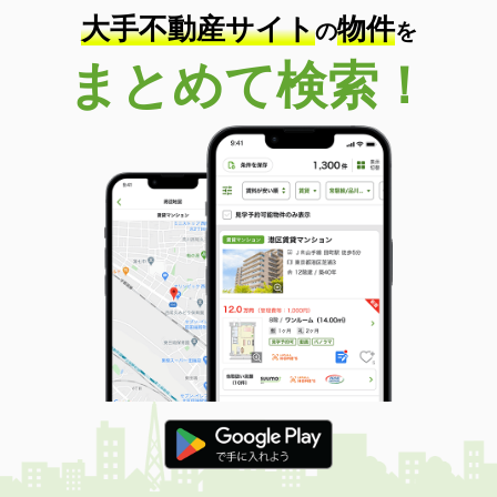
大手不動産サイト
物件
の
を
まとめて検索！