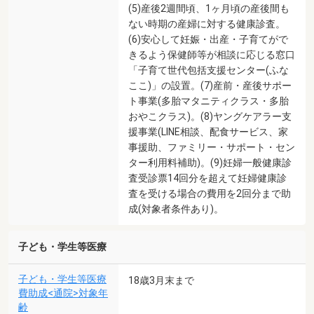
(5)産後2週間頃、1ヶ月頃の産後間も
ない時期の産婦に対する健康診査。
(6)安心して妊娠・出産・子育てがで
きるよう保健師等が相談に応じる窓口
「子育て世代包括支援センター(ふな
ここ)」の設置。(7)産前・産後サポー
ト事業(多胎マタニティクラス・多胎
おやこクラス)。(8)ヤングケアラー支
援事業(LINE相談、配食サービス、家
事援助、ファミリー・サポート・セン
ター利用料補助)。(9)妊婦一般健康診
査受診票14回分を超えて妊婦健康診
査を受ける場合の費用を2回分まで助
成(対象者条件あり)。
子ども・学生等医療
子ども・学生等医療
18歳3月末まで
費助成<通院>対象年
齢