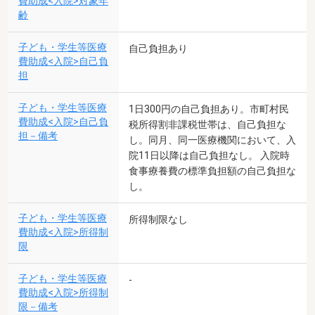
費助成<入院>対象年
齢
子ども・学生等医療
自己負担あり
費助成<入院>自己負
担
子ども・学生等医療
1日300円の自己負担あり。市町村民
費助成<入院>自己負
税所得割非課税世帯は、自己負担な
担－備考
し。同月、同一医療機関において、入
院11日以降は自己負担なし。 入院時
食事療養費の標準負担額の自己負担な
し。
子ども・学生等医療
所得制限なし
費助成<入院>所得制
限
子ども・学生等医療
-
費助成<入院>所得制
限－備考