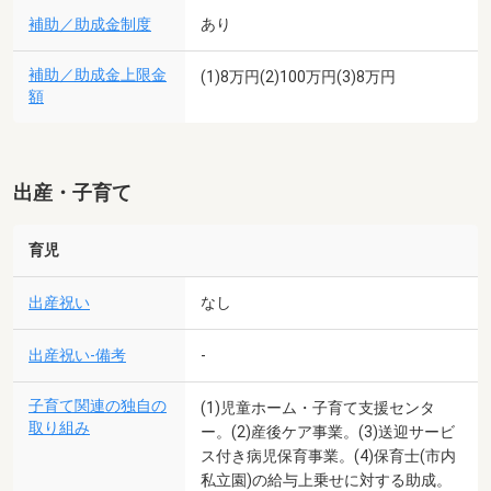
補助／助成金制度
あり
補助／助成金上限金
(1)8万円(2)100万円(3)8万円
額
出産・子育て
育児
出産祝い
なし
出産祝い-備考
-
子育て関連の独自の
(1)児童ホーム・子育て支援センタ
取り組み
ー。(2)産後ケア事業。(3)送迎サービ
ス付き病児保育事業。(4)保育士(市内
私立園)の給与上乗せに対する助成。