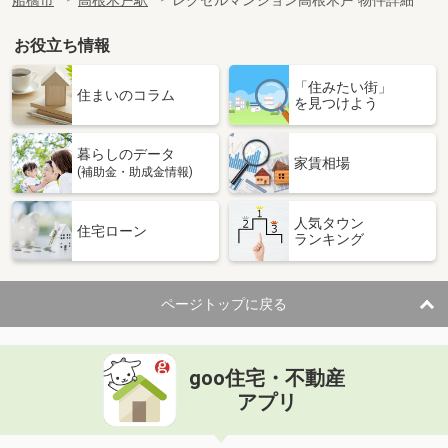
船橋市
高根木戸駅
レクセルマンション高根木戸 物件詳細
お役立ち情報
「住みたい街」
住まいのコラム
を見つけよう
暮らしのデータ
家賃相場
(補助金・助成金情報)
人気タウン
住宅ローン
ランキング
ページトップに戻る
goo住宅・不動産
アプリ