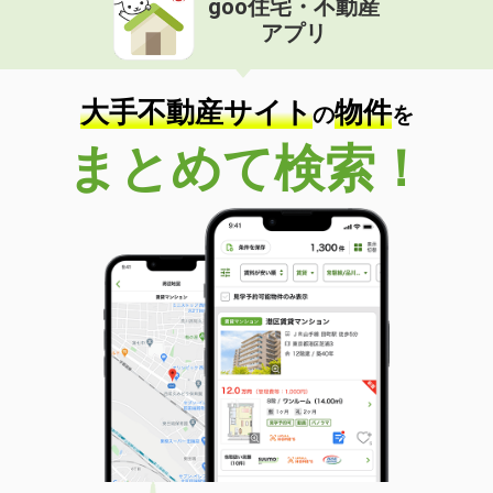
goo住宅・不動産
アプリ
大手不動産サイト
物件
の
を
まとめて検索！