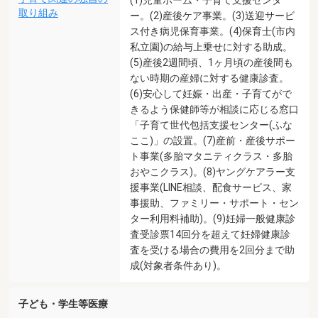
取り組み
ー。(2)産後ケア事業。(3)送迎サービ
ス付き病児保育事業。(4)保育士(市内
私立園)の給与上乗せに対する助成。
(5)産後2週間頃、1ヶ月頃の産後間も
ない時期の産婦に対する健康診査。
(6)安心して妊娠・出産・子育てがで
きるよう保健師等が相談に応じる窓口
「子育て世代包括支援センター(ふな
ここ)」の設置。(7)産前・産後サポー
ト事業(多胎マタニティクラス・多胎
おやこクラス)。(8)ヤングケアラー支
援事業(LINE相談、配食サービス、家
事援助、ファミリー・サポート・セン
ター利用料補助)。(9)妊婦一般健康診
査受診票14回分を超えて妊婦健康診
査を受ける場合の費用を2回分まで助
成(対象者条件あり)。
子ども・学生等医療