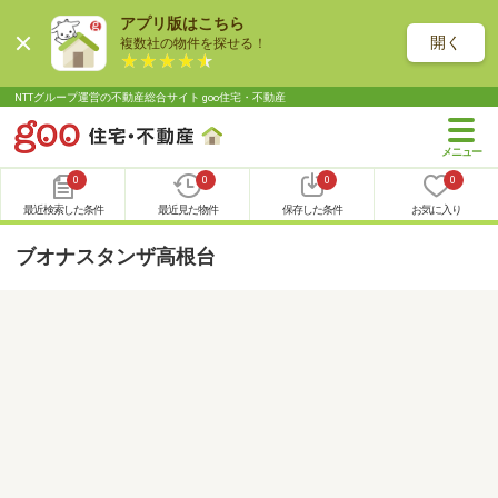
アプリ版はこちら
開く
複数社の物件を探せる！
NTTグループ運営の不動産総合サイト goo住宅・不動産
0
0
0
0
最近検索した条件
最近見た物件
保存した条件
お気に入り
ブオナスタンザ高根台