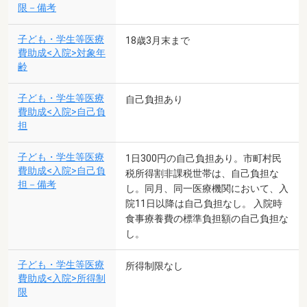
限－備考
子ども・学生等医療
18歳3月末まで
費助成<入院>対象年
齢
子ども・学生等医療
自己負担あり
費助成<入院>自己負
担
子ども・学生等医療
1日300円の自己負担あり。市町村民
費助成<入院>自己負
税所得割非課税世帯は、自己負担な
担－備考
し。同月、同一医療機関において、入
院11日以降は自己負担なし。 入院時
食事療養費の標準負担額の自己負担な
し。
子ども・学生等医療
所得制限なし
費助成<入院>所得制
限