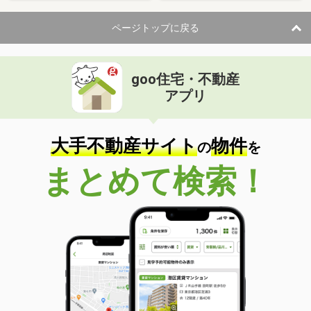
ページトップに戻る
goo住宅・不動産
アプリ
大手不動産サイト
物件
の
を
まとめて検索！