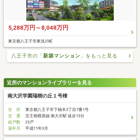
5,288万円～8,048万円
東京都八王子市東浅川町
八王子市の「
新築マンション
」をもっと見る
近所のマンションライブラリーを見る
南大沢学園瑞樹の丘１号棟
住 所
東京都八王子市下柚木3丁目7番1号
交 通
京王相模原線 南大沢駅 徒歩13分
総戸数
23戸
築年月
平成11年3月