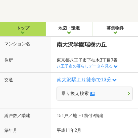
トップ
地図・環境
募集物件
マンション名
南大沢学園瑞樹の丘
住所
東京都八王子市下柚木3丁目7番
八王子市の暮らしデータを見る
南大沢駅より徒歩で13分
交通
乗り換え検索
総戸数／階建
151戸／地下1階付9階建
築年月
平成11年2月