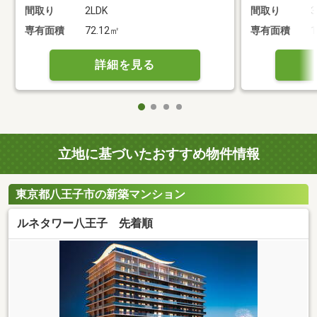
間取り
2LDK
間取り
3
専有面積
72.12㎡
専有面積
1
詳細を見る
立地に基づいたおすすめ物件情報
東京都八王子市の新築マンション
ルネタワー八王子 先着順