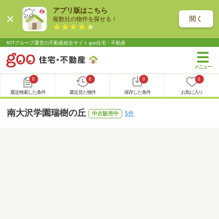
アプリ版はこちら
開く
複数社の物件を探せる！
NTTグループ運営の不動産総合サイト goo住宅・不動産
0
0
0
0
最近検索した条件
最近見た物件
保存した条件
お気に入り
南大沢学園瑞樹の丘
5件
中古販売中