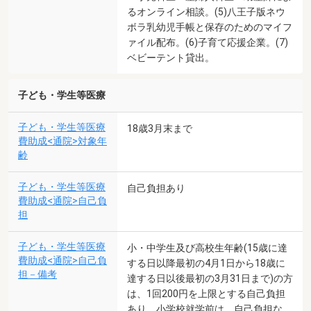
るオンライン相談。(5)八王子版ネウ
ボラ乳幼児手帳と保存のためのマイフ
ァイル配布。(6)子育て応援企業。(7)
ベビーテント貸出。
子ども・学生等医療
子ども・学生等医療
18歳3月末まで
費助成<通院>対象年
齢
子ども・学生等医療
自己負担あり
費助成<通院>自己負
担
子ども・学生等医療
小・中学生及び高校生年齢(15歳に達
費助成<通院>自己負
する日以降最初の4月1日から18歳に
担－備考
達する日以後最初の3月31日まで)の方
は、1回200円を上限とする自己負担
あり。小学校就学前は、自己負担な