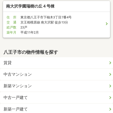
南大沢学園瑞樹の丘４号棟
住 所
東京都八王子市下柚木3丁目7番4号
交 通
京王相模原線 南大沢駅 徒歩13分
総戸数
23戸
築年月
平成11年2月
八王子市の物件情報を探す
賃貸
中古マンション
新築マンション
中古一戸建て
新築一戸建て