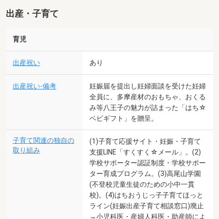
出産・子育て
育児
出産祝い
あり
出産祝い-備考
妊娠届を提出し妊婦面談を受けた妊婦
全員に、多摩産材のおもちゃ、おくる
み等八王子の魅力が詰まった「はち☆
ベビギフト」を贈呈。
子育て関連の独自の
(1)子育て応援サイト・妊娠・子育て
取り組み
支援LINE「すくすく☆メール」。(2)
学校サポーター認証制度・学校サポー
ター育成プログラム。(3)高尾山学園
(不登校児童生徒のための小中一貫
校)。(4)はちおうじっ子子育てほっと
ライン(妊娠出産子育て相談窓口)廃止
→小児科医・産婦人科医・助産師によ