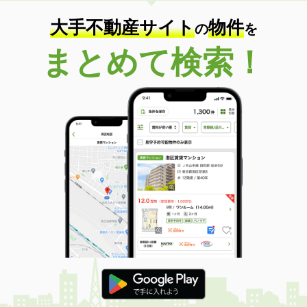
大手不動産サイト
物件
の
を
まとめて検索！