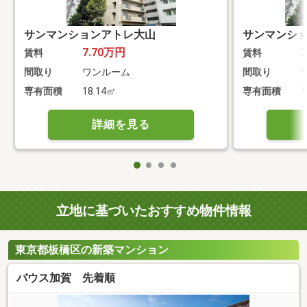
サンマンションアトレ大山
サンマンシ
7.70万円
賃料
賃料
間取り
ワンルーム
間取り
専有面積
18.14㎡
専有面積
1
詳細を見る
立地に基づいたおすすめ物件情報
東京都板橋区の新築マンション
バウス加賀 先着順