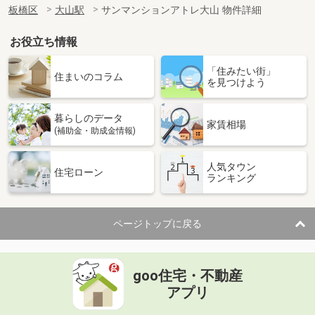
板橋区
大山駅
サンマンションアトレ大山 物件詳細
お役立ち情報
「住みたい街」
住まいのコラム
を見つけよう
暮らしのデータ
家賃相場
(補助金・助成金情報)
人気タウン
住宅ローン
ランキング
ページトップに戻る
goo住宅・不動産
アプリ