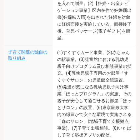
を入れて贈呈。(2)【妊婦・出産ナビ
ゲーション事業】区内在住で妊娠届出
書(妊婦転入届)を出された妊婦を対象
に妊婦面接を実施している。面接終了
後、育児パッケージ(電子ギフト)を贈
呈。
子育て関連の独自の
(1)すくすくカード事業。(2)赤ちゃん
取り組み
の駅事業。(3)児童館における乳幼児
親子向けプログラム及び相談事業の拡
充。(4)乳幼児親子専用のお部屋「す
くすくサロン」の児童館全館設置。
(5)発達が気になる乳幼児親子向け事
業「ほっとプログラム」の実施、その
親子が安心して過ごせるお部屋「ほっ
とサロン」の設置。(6)東京家政大学
内の緑豊かで安全な環境で実施される
「森のサロン」(地域子育て支援拠点
事業)。(7)子育て出張相談。(8)いたば
し子育て応援アプリの配信。