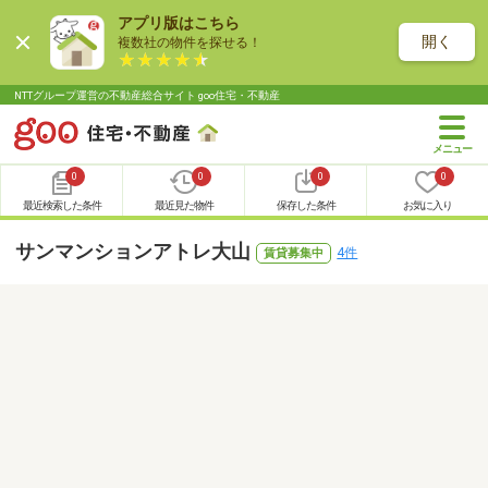
アプリ版はこちら
開く
複数社の物件を探せる！
NTTグループ運営の不動産総合サイト goo住宅・不動産
0
0
0
0
最近検索した条件
最近見た物件
保存した条件
お気に入り
サンマンションアトレ大山
4件
賃貸募集中