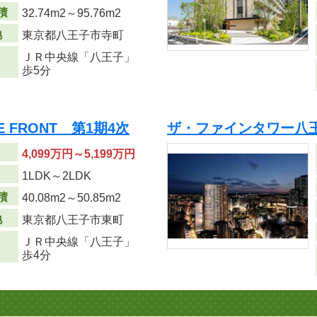
積
32.74m
2
～95.76m
2
地
東京都八王子市寺町
ＪＲ中央線「八王子」
歩5分
 FRONT 第1期4次
ザ・ファインタワー八
4,099万円～5,199万円
り
1LDK～2LDK
積
40.08m
2
～50.85m
2
地
東京都八王子市東町
ＪＲ中央線「八王子」
歩4分