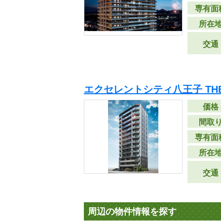
専有面
所在
交通
エクセレントシティ八王子 THE
価格
間取
専有面
所在
交通
周辺の物件情報を探す