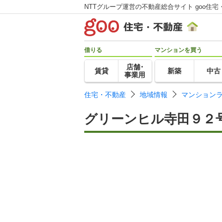
NTTグループ運営の不動産総合サイト goo住宅
借りる
マンションを買う
店舗･
賃貸
新築
中古
事業用
住宅・不動産
地域情報
マンション
グリーンヒル寺田９２