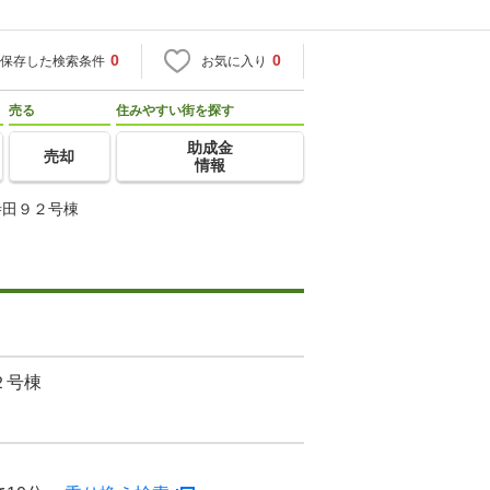
0
0
保存した検索条件
お気に入り
売る
住みやすい街を探す
助成金
売却
情報
寺田９２号棟
２号棟