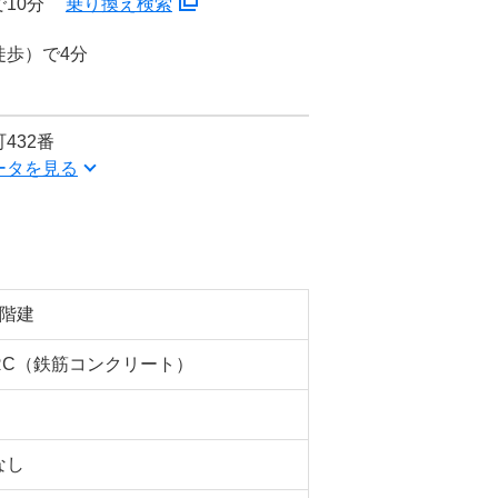
10分
乗り換え検索
徒歩）で4分
432番
ータを見る
2階建
RC（鉄筋コンクリート）
なし