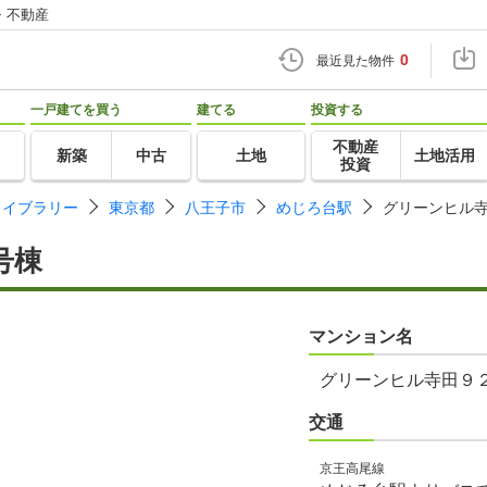
・不動産
0
最近見た物件
一戸建てを買う
建てる
投資する
不動産
新築
中古
土地
土地活用
投資
ライブラリー
東京都
八王子市
めじろ台駅
グリーンヒル
号棟
マンション名
グリーンヒル寺田９
交通
京王高尾線