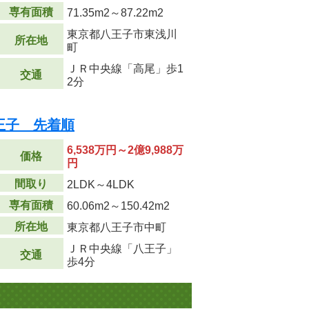
専有面積
71.35m
2
～87.22m
2
東京都八王子市東浅川
所在地
町
ＪＲ中央線「高尾」歩1
交通
2分
王子 先着順
6,538万円～2億9,988万
価格
円
間取り
2LDK～4LDK
専有面積
60.06m
2
～150.42m
2
所在地
東京都八王子市中町
ＪＲ中央線「八王子」
交通
歩4分