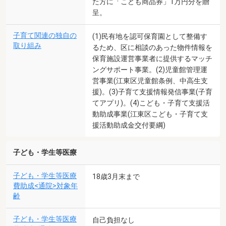
た方に「こども商品券」1万円分を贈
呈。
子育て関連の独自の
(1)民有地を認可保育園として整備す
取り組み
るため、区に相談のあった物件情報を
保育施設運営事業者に提供するマッチ
ングサポート事業。(2)児童館管理運
営事業(江東区児童館条例、中高生支
援)。(3)子育て支援情報発信事業(子育
てアプリ)。(4)こども・子育て支援活
動助成事業(江東区こども・子育て支
援活動助成金交付要綱)
子ども・学生等医療
子ども・学生等医療
18歳3月末まで
費助成<通院>対象年
齢
子ども・学生等医療
自己負担なし