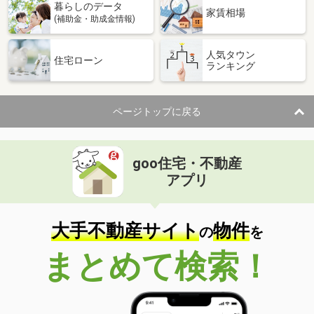
暮らしのデータ
家賃相場
(補助金・助成金情報)
人気タウン
住宅ローン
ランキング
ページトップに戻る
goo住宅・不動産
アプリ
大手不動産サイト
物件
の
を
まとめて検索！