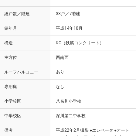
総戸数／階建
33戸／7階建
築年月
平成14年10月
構造
RC（鉄筋コンクリート）
主方位
西南西
ルーフバルコニー
あり
専用庭
なし
小学校区
八名川小学校
中学校区
深川第二中学校
備考
平成22年2月撮影 ●エレベータ ●オート