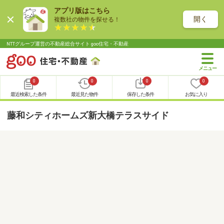
アプリ版はこちら
開く
複数社の物件を探せる！
NTTグループ運営の不動産総合サイト goo住宅・不動産
0
0
0
0
最近検索した条件
最近見た物件
保存した条件
お気に入り
藤和シティホームズ新大橋テラスサイド