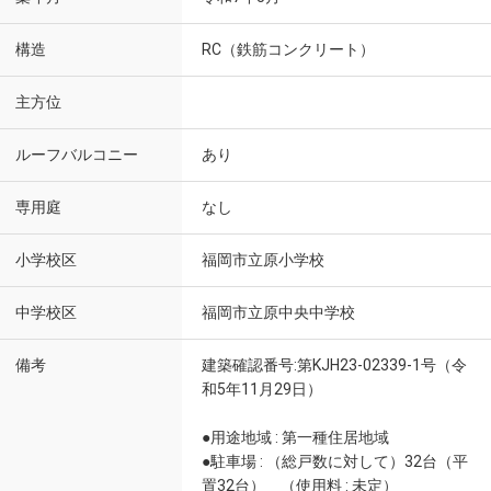
構造
RC（鉄筋コンクリート）
主方位
ルーフバルコニー
あり
専用庭
なし
小学校区
福岡市立原小学校
中学校区
福岡市立原中央中学校
備考
建築確認番号:第KJH23-02339-1号（令
和5年11月29日）
●用途地域 : 第一種住居地域
●駐車場 : （総戸数に対して）32台（平
置32台） （使用料 : 未定）