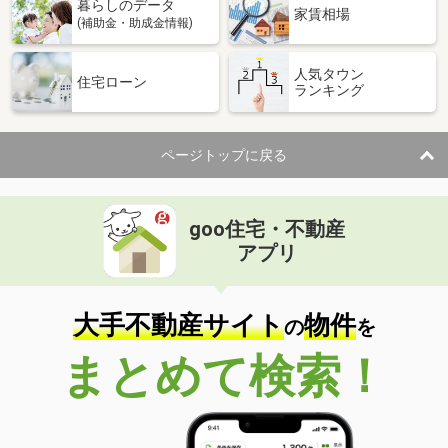
暮らしのデータ
家賃相場
(補助金・助成金情報)
人気タウン
住宅ローン
ランキング
ページトップに戻る
goo住宅・不動産
アプリ
大手不動産サイト
物件
の
を
まとめて検索！