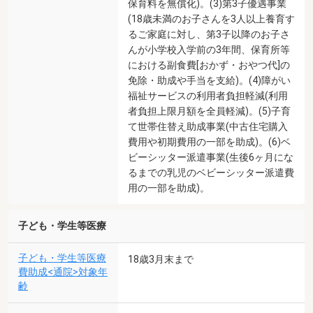
保育料を無償化)。(3)第3子優遇事業
(18歳未満のお子さんを3人以上養育す
るご家庭に対し、第3子以降のお子さ
んが小学校入学前の3年間、保育所等
における副食費[おかず・おやつ代]の
免除・助成や手当を支給)。(4)障がい
福祉サービスの利用者負担軽減(利用
者負担上限月額を全員軽減)。(5)子育
て世帯住替え助成事業(中古住宅購入
費用や初期費用の一部を助成)。(6)ベ
ビーシッター派遣事業(生後6ヶ月にな
るまでの乳児のベビーシッター派遣費
用の一部を助成)。
子ども・学生等医療
子ども・学生等医療
18歳3月末まで
費助成<通院>対象年
齢