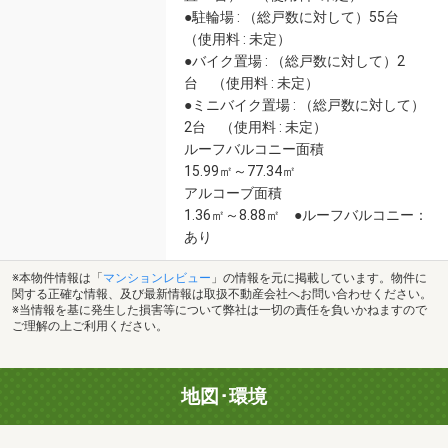
●駐輪場 : （総戸数に対して）55台
（使用料 : 未定）
●バイク置場 : （総戸数に対して）2
台 （使用料 : 未定）
●ミニバイク置場 : （総戸数に対して）
2台 （使用料 : 未定）
ルーフバルコニー面積
15.99㎡～77.34㎡
アルコーブ面積
1.36㎡～8.88㎡ ●ルーフバルコニー：
あり
※本物件情報は「
マンションレビュー
」の情報を元に掲載しています。物件に
関する正確な情報、及び最新情報は取扱不動産会社へお問い合わせください。
※当情報を基に発生した損害等について弊社は一切の責任を負いかねますので
ご理解の上ご利用ください。
地図･環境