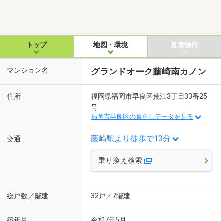
トップ
地図・環境
募集物件
マンション名
グランドオーク藤崎南カノン
住所
福岡県福岡市早良区荒江3丁目33番25
号
福岡市早良区の暮らしデータを見る
藤崎駅より徒歩で13分
交通
乗り換え検索
総戸数／階建
32戸／7階建
築年月
令和7年5月