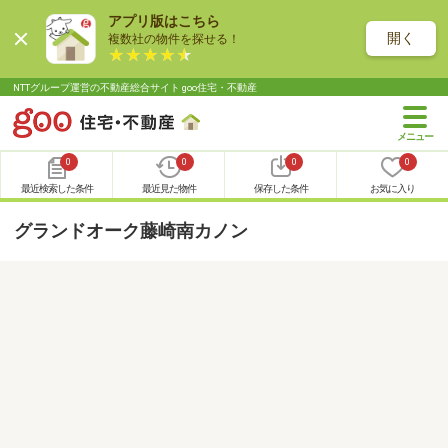
アプリ版はこちら
開く
複数社の物件を探せる！
NTTグループ運営の不動産総合サイト goo住宅・不動産
0
0
0
0
最近検索した条件
最近見た物件
保存した条件
お気に入り
グランドオーク藤崎南カノン