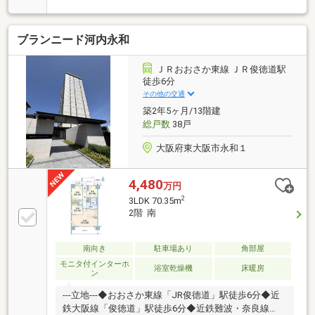
ブランニード河内永和
ＪＲおおさか東線 ＪＲ俊徳道駅
徒歩6分
その他の交通
築2年5ヶ月/13階建
総戸数
38戸
大阪府東大阪市永和１
4,480
万円
2
3LDK 70.35m
2階 南
南向き
駐車場あり
角部屋
モニタ付インターホ
浴室乾燥機
床暖房
ン
---立地---◆おおさか東線「JR俊徳道」駅徒歩6分◆近
鉄大阪線「俊徳道」駅徒歩6分◆近鉄難波・奈良線