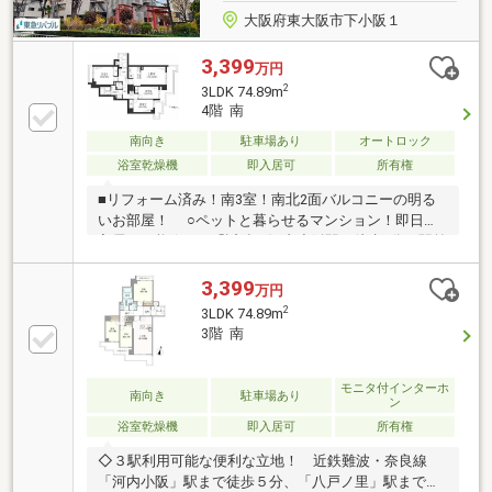
大阪府東大阪市下小阪１
3,399
万円
2
3LDK 74.89m
4階 南
南向き
駐車場あり
オートロック
浴室乾燥機
即入居可
所有権
■リフォーム済み！南3室！南北2面バルコニーの明る
いお部屋！ ○ペットと暮らせるマンション！即日ご
入居も可能☆ ○「近鉄・河内小阪駅」徒歩5分！駅前
には商店街もありお仕事帰りのお買い物も便利♪
3,399
万円
2
3LDK 74.89m
3階 南
モニタ付インターホ
南向き
駐車場あり
ン
浴室乾燥機
即入居可
所有権
◇３駅利用可能な便利な立地！ 近鉄難波・奈良線
「河内小阪」駅まで徒歩５分、「八戸ノ里」駅まで徒