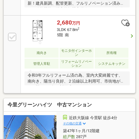
新！建具新調、配管更新、フルリノベーション済み☆
バス追炊機能・浴室乾燥機完備☆アフターサービス保
証付き☆24時間365日緊急対応サービス付きです☆
2,680
万円
2
3LDK 67.8m
5階 南
モニタ付インターホ
南向き
所有権
ン
リフォームリノベー
管理人常駐
システムキッチン
ション
令和3年フルリフォーム済の為、室内大変綺麗です、
南向き、陽当り良好、２沿線以上利用可、市街地が近
い、駅まで平坦、対面式キッチン、システムキッチ
ン、全居室収納、シャワー付洗面化粧台、バリアフリ
ー、南面バルコニー、温水洗浄便座、ＴＶモニタ付イ
今里グリーンハイツ 中古マンション
ンターホン、全居室フローリング、平坦地、エレベー
ター、食器洗乾燥機
近鉄大阪線 今里駅 徒歩4分
その他の交通
築47年1ヶ月/12階建
総戸数
287戸