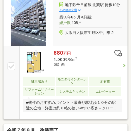
になんなりとご相談ください！
地下鉄千日前線 北巽駅 徒歩10分
その他の交通
築58年8ヶ月/8階建
総戸数
108戸
大阪府大阪市生野区中川東２
880
万円
2
1LDK 39.96m
5階 西
モニタ付インターホ
駐車場あり
所有権
ン
リフォームリノベー
システムキッチン
エレベーター
ション
■物件のおすすめポイント・最寄り駅徒歩１０分の駅
近の立地・洋室は約６帖の使いやすい広さ＋クローゼ
ット収納付き・陽当り良好な西向きバルコニー・２０
２２年９月末室内フルリフォーム歴有・ナチュラルテ
イストな明るく綺麗な室内デザイン・毎日の疲れを癒
令和７年８月 改装完了
す広々バスルーム■リノベーション（令和４年９月