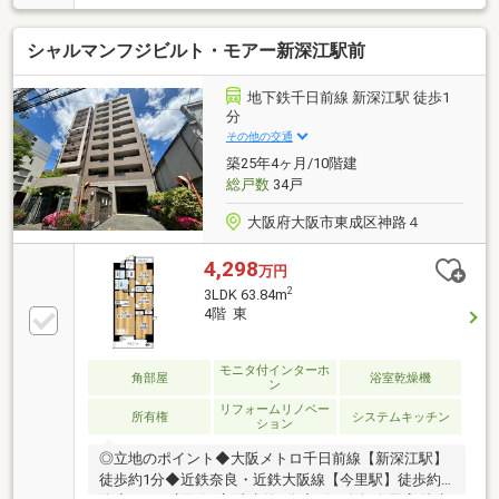
8分 ◎物件のポイント◆大切なペットと暮らせます
（飼育細則有）◆【全室リフォーム済】ぜひ現地にて
シャルマンフジビルト・モアー新深江駅前
綺麗な住まいをご覧下さい◆リビングは東向きの朝日
が差込むお部屋◆開放感と一体感が増す人気の対面キ
ッチン採用◆食洗機×浴室乾燥暖房機・追焚機能完備
地下鉄千日前線 新深江駅 徒歩1
◆便利な全居室収納スペース付◆総戸数240戸・管理
分
体制も良好※右下の電話ボタン（フリーダイヤル）か
その他の交通
らご内覧予約をいただくとスムーズです※当社では他
築25年4ヶ月/10階建
社様掲載物件もまとめてご案内可能です
総戸数
34戸
大阪府大阪市東成区神路４
4,298
万円
2
3LDK 63.84m
4階 東
モニタ付インターホ
角部屋
浴室乾燥機
ン
リフォームリノベー
所有権
システムキッチン
ション
◎立地のポイント◆大阪メトロ千日前線【新深江駅】
徒歩約1分◆近鉄奈良・近鉄大阪線【今里駅】徒歩約9