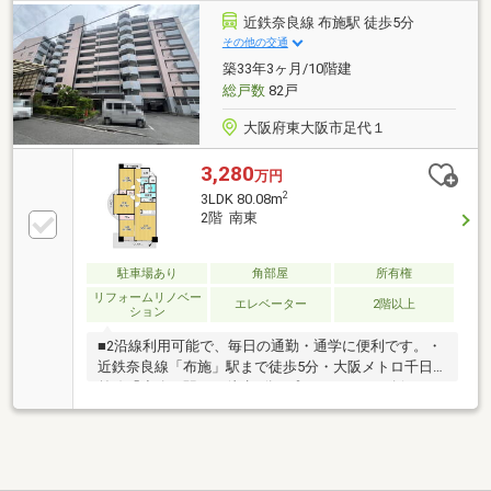
歩6分◆近鉄大阪線「布施」駅徒歩7分-おすすめポイン
近鉄奈良線 布施駅 徒歩5分
ト-◆3沿線3駅利用可能◆ペット飼育可能(規約による
その他の交通
制限有)◆専有面積：65.23㎡◆11階部分、南向き
築33年3ヶ月/10階建
総戸数
82戸
大阪府東大阪市足代１
3,280
万円
2
3LDK 80.08m
2階 南東
駐車場あり
角部屋
所有権
リフォームリノベー
エレベーター
2階以上
ション
■2沿線利用可能で、毎日の通勤・通学に便利です。・
近鉄奈良線「布施」駅まで徒歩5分・大阪メトロ千日
前線「小路」駅まで徒歩8分■プライバシーの確保がし
やすい角住戸です。■南東向きバルコニー付きで、陽
当り良好。■LDKは約12.1帖。隣接する洋室約4.5帖と
一体利用が可能です。■ご家族とのコミュニケーショ
ンが取りやすい、対面式キッチンが採用されていま