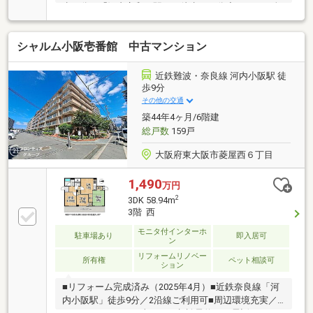
歩７分、「河内永和」駅まで徒歩１４分◇ＬＤＫと全
居室がバルコニーに面した開放的な間取り。◇浴室乾
燥機、食器洗乾燥機など設備充実。◇全居室収納付
シャルム小阪壱番館 中古マンション
き！すっきりとした住空間が叶います。◇ペット飼育
可（規約制限あり）。◇駅まで平坦なので、移動がし
やすいです。◇２０２６年１月リフォーム内容【交
近鉄難波・奈良線 河内小阪駅 徒
換】システムキッチン、ユニットバス、洗面化粧台、
歩9分
トイレタンク、便器本体、建具、給湯器【貼替】ＬＤ
その他の交通
Ｋ・洋室全室・廊下床フローリング貼、洗面室・トイ
築44年4ヶ月/6階建
レ床クッションフロア貼、玄関土間床フロアタイル貼
総戸数
159戸
大阪府東大阪市菱屋西６丁目
1,490
万円
2
3DK 58.94m
3階 西
モニタ付インターホ
駐車場あり
即入居可
ン
リフォームリノベー
所有権
ペット相談可
ション
■リフォーム完成済み（2025年4月）■近鉄奈良線「河
内小阪駅」徒歩9分／2沿線ご利用可■周辺環境充実／