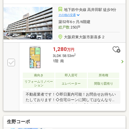
１分～住宅ローンもお任せください～１６３０万円の
お借り入れで月々約４５，０６９円でご入居できま
地下鉄中央線 高井田駅 徒歩9分
す。当社の住宅ローンアドバイザーがお客様に合わせ
その他の交通
た銀行やプラン、資金計画をご提案させていただきま
築52年6ヶ月/6階建
す。
総戸数
250戸
大阪府東大阪市新喜多２
1,280
万円
2
3LDK 58.53m
1階 南
南向き
即入居可
所有権
リフォームリノベー
エレベーター
間取り図有り
ション
不動産業者です！◇即日案内可能！お問合せお待ちい
たしております！◇住宅ローンに関してはなんなりと
ご相談ください！◇地下鉄中央線【高井田】駅徒歩９
分です！◇リフォーム済です！◇南向きバルコニーで
日当たり良好です！◇支払いは月々約２８００円家賃
生野コーポ
と比較してください！SUUMOに掲載されていない物
件も多数ございますので東大阪市密着の担当スタッフ