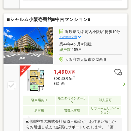
「河内永和」駅徒歩6分---リフォーム内容(2026年6月完
了)-----◆一部クロス張替え◆ハウスクリーニング---お
すすめポイント---◆3沿線3駅利用可能◆令6年4月建築
■シャルム小阪壱番館■中古マンション■
◆ペット飼育可(規約による制限有)---専有部分---◆専
有面積：70.35m2◆2階部分・角部屋◆南向き◆セン
ターオープンサッシ◆リビングを見渡せるオープンキ
近鉄奈良線 河内小阪駅 徒歩10分
ッチン◆1418サイズの浴室---セキュリティ---◆オート
その他の交通
ロックシステム◆共用部の主要個所に防犯カメラ設置
築44年4ヶ月/6階建
総戸数
159戸
大阪府東大阪市菱屋西６
1,490
万円
2
3DK 58.94m
3階 西
モニタ付インターホ
駐車場あり
即入居可
ン
リフォームリノベー
所有権
管理人常駐
ション
■地域密着の株式会社藤原不動産が、お住まい探しか
らお引渡し後まで誠実にサポートいたします。「藤原