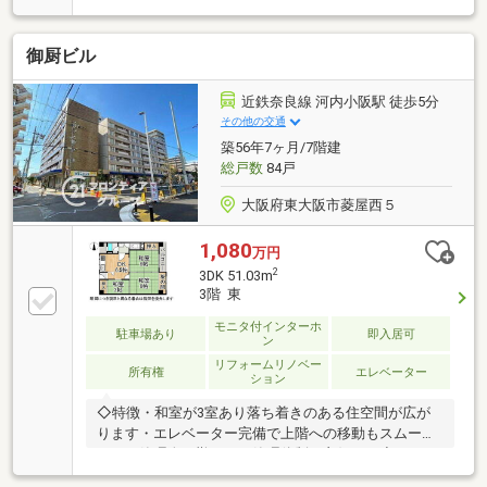
気式浴室暖房乾燥機付）、フローリング材（LDK、廊
下、洋室、納戸）、キッチンパネル、クロス貼替（全
御厨ビル
室）、CF貼替（洗面・トイレ）、フロアータイル貼替
（玄関）、建具交換、カーテンレール交換、ハウスク
リーニング 等
近鉄奈良線 河内小阪駅 徒歩5分
その他の交通
築56年7ヶ月/7階建
総戸数
84戸
大阪府東大阪市菱屋西５
1,080
万円
2
3DK 51.03m
3階 東
モニタ付インターホ
駐車場あり
即入居可
ン
リフォームリノベー
所有権
エレベーター
ション
◇特徴・和室が3室あり落ち着きのある住空間が広が
ります・エレベーター完備で上階への移動もスムーズ
です・管理人日勤のため管理体制も良好です◇リフォ
ーム内容・全室クロス貼替・洗面台新調・給湯機新