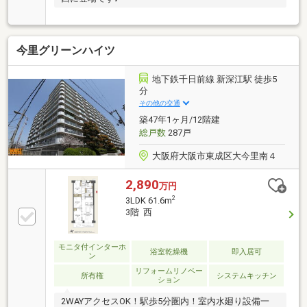
今里グリーンハイツ
地下鉄千日前線 新深江駅 徒歩5
分
その他の交通
築47年1ヶ月/12階建
総戸数
287戸
大阪府大阪市東成区大今里南４
2,890
万円
2
3LDK 61.6m
3階 西
モニタ付インターホ
浴室乾燥機
即入居可
ン
リフォームリノベー
所有権
システムキッチン
ション
2WAYアクセスOK！駅歩5分圏内！室内水廻り設備一