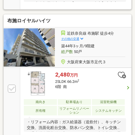
す。◆全部屋洋室へ変更【リフォーム内容】◇和室を
洋室に変更◇システムキッチン(食器洗い乾燥機付)交
換◇ユニットバス交換◇洗面化粧台交換◇トイレ一部
布施ロイヤルハイツ
交換◇フローリング張替◇クッションフロア張替◇フ
ロアタイル張替◇全室クロス張替◇建具交換◇洗濯パ
ン交換◇給湯器交換◇カーテンレール設置◇シューズ
近鉄奈良線 布施駅 徒歩4分
ボックス交換◇網戸張替◇ハウスクリーニング◆4駅3
その他の交通
路線利用可能◆周辺環境充実セブンイレブン近鉄河内
築44年3ヶ月/9階建
永和駅前店…徒歩3分関西スーパー永和店…徒歩5分桜橋
総戸数
50戸
小学校…徒歩14分上小阪中学校…徒歩23分
大阪府東大阪市足代３
2,480
万円
2
2SLDK 66.2m
6階 南
南向き
駐車場あり
浴室乾燥機
リフォームリノベー
所有権
システムキッチン
ション
・リフォーム内容：ガス給湯器（追炊付）、キッチン
交換、洗面化粧台交換、防水パン交換、トイレ交換
（温水洗浄機能付便座）、ユニットバス本体交換（電