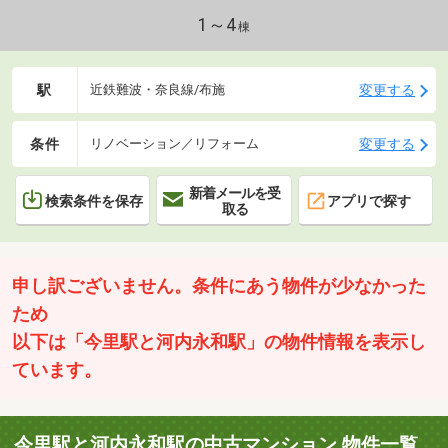
す。■オートロックシステムが採用されていて、防犯
面に配慮されています。■室内リフォーム済物件です
1～4
棟
（2023年4月）。・リフォーム内容◎新調：キッチ
ン、ユニットバス、洗面化粧台、トイレ、給湯器◎貼
替：一部クロス
駅
変更する
近鉄難波・奈良線/布施
条件
変更する
リノベーション／リフォーム
新着メールを受
検索条件を保存
アプリで探す
取る
申し訳ございません。条件にあう物件が少なかった
ため
以下は「今里駅と河内永和駅」の物件情報を表示し
ています。
今里駅と河内永和駅の中古マンション 物件一覧