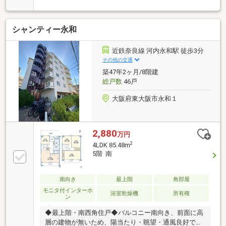
分◆ライフ新深江店 徒歩約1分◆ビス進興今里店 徒歩
約10分 ◎物件のポイント◆【全室リフォーム済】◆
リビングは東向きの朝日が差込むお部屋◆開放感と一
シャンティー永和
体感が増す人気の対面キッチン採用◆食洗機×浴室暖
房乾燥機完備◆便利な全居室収納スペース付◆全居室
エアコン設置可能◆女性にも安心のオートロック付き
近鉄奈良線 河内永和駅 徒歩3分
◆2015年7月大規模修繕工事済◆機械式駐車場空有※右
その他の交通
下の電話ボタン（フリーダイヤル）からご内覧予約を
築47年2ヶ月/8階建
いただくとスムーズです※当社では他社様掲載物件も
総戸数
46戸
まとめてご案内可能です
大阪府東大阪市永和１
2,880
万円
2
4LDK 85.48m
5階 南
南向き
最上階
角部屋
モニタ付インターホ
浴室乾燥機
所有権
ン
◆最上階・南西角住戸◆バルコニー南向き、前面に高
層の建物が無いため、陽当たり・眺望・通風良好で