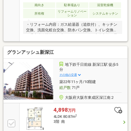
南向き
駐車場あり
浴室乾燥機
リフォームリノベー
所有権
システムキッチン
ション
・リフォーム内容：ガス給湯器（追炊付）、キッチン
交換、洗面化粧台交換、防水パン交換、トイレ交換
（温水洗浄機能付便座）、ユニットバス本体交換（電
気式浴室暖房乾燥機付）、フローリング材（LDK、廊
下、洋室、納戸）、キッチンパネル、クロス貼替（全
グランアッシュ新深江
室）、CF貼替（洗面・トイレ）、フロアータイル貼替
（玄関）、建具交換、カーテンレール交換、ハウスク
リーニング 等
地下鉄千日前線 新深江駅 徒歩5
分
その他の交通
築22年11ヶ月/10階建
総戸数
71戸
大阪府大阪市東成区深江南２
4,898
万円
2
4LDK 80.87m
3階 南