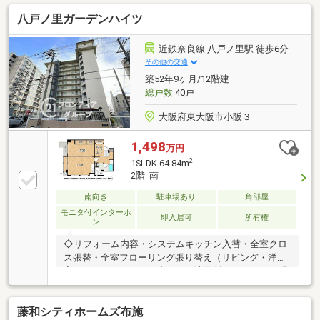
調・浴槽新調・TVモニターホン新調・畳表替え・ふす
八戸ノ里ガーデンハイツ
ま貼替・ハウスクリーニング◇立地・東大阪市立高井
田東小学校まで徒歩約13分・東大阪市立長栄中学校ま
で徒歩約14分
近鉄奈良線 八戸ノ里駅 徒歩6分
その他の交通
築52年9ヶ月/12階建
総戸数
40戸
大阪府東大阪市小阪３
1,498
万円
2
1SLDK 64.84m
2階 南
南向き
駐車場あり
角部屋
モニタ付インターホ
即入居可
所有権
ン
◇リフォーム内容・システムキッチン入替・全室クロ
ス張替・全室フローリング張り替え（リビング・洋
室・サービスルーム・廊下）・洗面所、トイレ CF張
替◇立地・東大阪市立八戸の里小学校まで徒歩約5
分・東大阪市立小阪中学校まで徒歩約18分◆◇弊社が
藤和シティホームズ布施
選ばれる理由◆◇1．お金の扱い方のプロ、ファイナ