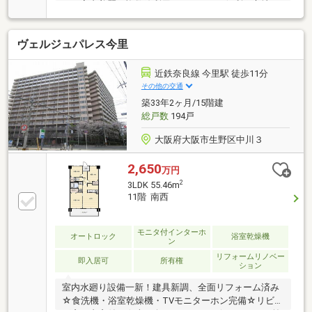
みで室内美麗・複数線利用可でアクセス便利な立地・
収納スペース充実・住環境良好・周辺環境充実◆レス
ポンスは迅速に◆交渉は全力です◆‐多忙なお客様の
ヴェルジュパレス今里
「面倒だな」をフルサポート致します‐◆「とりあえず
見たい」「他社でローンを断られた」「他社の物件も
まとめて見てみたい」「相談だけしてみたい」「しっ
近鉄奈良線 今里駅 徒歩11分
かり交渉してほしい」「無駄を省きたい」等お気軽に
その他の交通
ご連絡下さいませ。
築33年2ヶ月/15階建
総戸数
194戸
大阪府大阪市生野区中川３
2,650
万円
2
3LDK 55.46m
11階 南西
モニタ付インターホ
オートロック
浴室乾燥機
ン
リフォームリノベー
即入居可
所有権
ション
室内水廻り設備一新！建具新調、全面リフォーム済み
☆食洗機・浴室乾燥機・TVモニターホン完備☆リビン