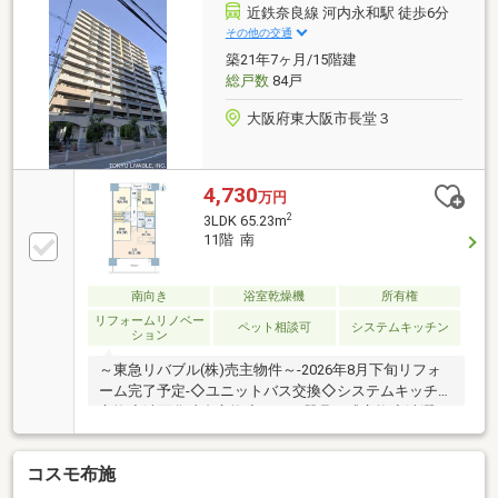
〇食器洗乾燥機や浴室乾燥機完備！充実した設備で
近鉄奈良線 河内永和駅 徒歩6分
日々の生活がもっと楽に 〇ペット可物件！大切な家族
その他の交通
と一緒に新たな生活を楽しめます 〇広々とした2面バ
築21年7ヶ月/15階建
ルコニーからの眺望は格別！ぜひ現地でご確認くださ
総戸数
84戸
い
大阪府東大阪市長堂３
4,730
万円
2
3LDK 65.23m
11階 南
南向き
浴室乾燥機
所有権
リフォームリノベー
ペット相談可
システムキッチン
ション
～東急リバブル(株)売主物件～-2026年8月下旬リフォ
ーム完了予定-◇ユニットバス交換◇システムキッチン
交換◇洗面化粧台交換◇トイレ器具一式交換◇洗濯パ
ン、水栓交換◇給湯器交換◇フローリング貼替(LDK・
洋室・廊下)◇フロアタイル上貼(洗面・トイレ)◇全室
コスモ布施
クロス張替え etc...-立地-◆近鉄難波・奈良線「河内
永和」駅徒歩6分◆おおさか東線「JR河内永和」駅徒