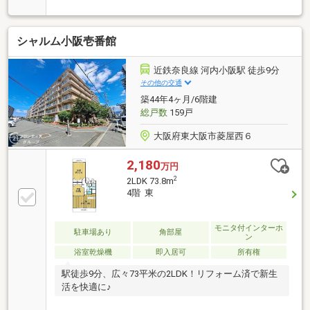
グ窓に内窓付き☆南西向きバルコニー☆マンション前
にコンビ二あり♪周辺に生活施設充実しています♪
シャルム小阪壱番館
近鉄奈良線 河内小阪駅 徒歩9分
その他の交通
築44年4ヶ月/6階建
総戸数
159戸
大阪府東大阪市菱屋西６
2,180
万円
2
2LDK 73.8m
4階 東
モニタ付インターホ
駐車場あり
角部屋
ン
浴室乾燥機
即入居可
所有権
駅徒歩9分、広々73平米の2LDK！リフォーム済で新生
活を快適に♪