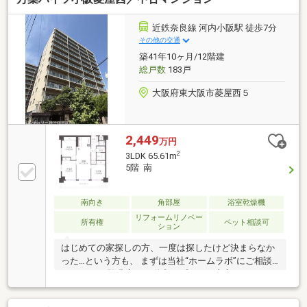
永和」駅徒歩6分◆おおさか東線「JR河内永和」駅徒
歩6分◆近鉄大阪線「布施」駅徒歩7分-おすすめポイン
近鉄奈良線 河内小阪駅 徒歩7分
ト-◆3沿線3駅利用可能◆ペット飼育可能(規約による
その他の交通
制限有)◆専有面積：65.23㎡◆11階部分、南向き
築41年10ヶ月/12階建
総戸数
183戸
大阪府東大阪市菱屋西５
2,449
万円
2
3LDK 65.61m
5階 南
南向き
角部屋
浴室乾燥機
リフォームリノベー
所有権
ペット相談可
ション
はじめての家探しの方、一度は探したけど決まらなか
った…という方も、 まずは当社“ホームラボ”にご相談
下さい。 経験豊富な不動産のプロが、貴方にぴったり
の不動産をお探しします 予算のご相談はもちろん、不
動産購入にまつわる全てを当社におまかせください。