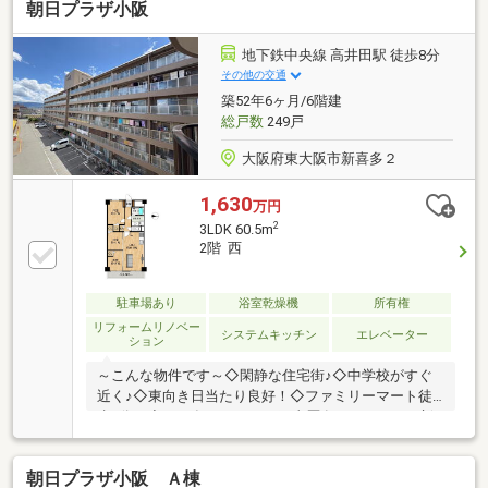
朝日プラザ小阪
丁寧でわかりやすい説明で、安心の不動産購入をお約
束いたします
地下鉄中央線 高井田駅 徒歩8分
その他の交通
築52年6ヶ月/6階建
総戸数
249戸
大阪府東大阪市新喜多２
1,630
万円
2
3LDK 60.5m
2階 西
駐車場あり
浴室乾燥機
所有権
リフォームリノベー
システムキッチン
エレベーター
ション
～こんな物件です～◇閑静な住宅街♪◇中学校がすぐ
近く♪◇東向き日当たり良好！◇ファミリーマート徒
歩3分！◇2024年リフォーム工事歴有り→キッチン新
調・浴室新調・洗面化粧台新調・トイレ新調・クロス
貼替え・フロアタイ ル新調◇東大阪市立新
朝日プラザ小阪 Ａ棟
喜多中学校 徒歩約１分◇東大阪西堤郵便局 徒歩約