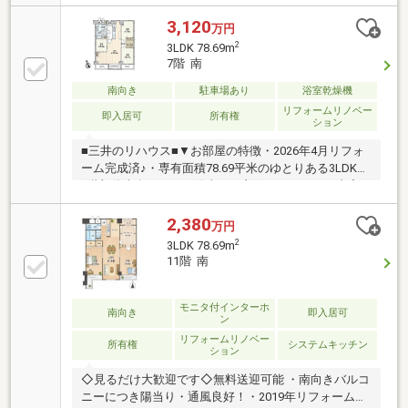
コン設置可能♪3WAYアクセス可能です♪
3,120
万円
2
3LDK 78.69m
7階 南
南向き
駐車場あり
浴室乾燥機
リフォームリノベー
即入居可
所有権
ション
■三井のリハウス■▼お部屋の特徴・2026年4月リフォ
ーム完成済♪・専有面積78.69平米のゆとりある3LDK・
7階部分南向きにつき陽当たり良好▼リフォーム内容
（2026年4月完成）・キッチン新調(食洗機）・ユニッ
トバス新調（浴室乾燥機付）・洗面化粧台新調 ・トイ
2,380
万円
レ新調 ・全室クロス貼替・全室フローリング貼替 ・全
2
3LDK 78.69m
室建具交換 ・インナーテラス新設・ハウスクリーニン
11階 南
グ実施▼立地・大阪メトロ今里筋線・千日前線「今
里」駅徒歩6分・近鉄大阪線・奈良線「今里」駅徒歩9
分・JR大阪環状線「鶴橋」駅徒歩16分▼マンションの
モニタ付インターホ
南向き
即入居可
ン
特徴 ・管理組合にて玄関ドア（外開き）交換予定
リフォームリノベー
所有権
システムキッチン
ション
◇見るだけ大歓迎です◇無料送迎可能 ・南向きバルコ
ニーにつき陽当り・通風良好！・2019年リフォーム済