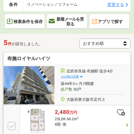
条件
変更する
リノベーション／リフォーム
新着メールを受
検索条件を保存
アプリで探す
取る
5
件
が該当しました。
布施ロイヤルハイツ
近鉄奈良線 布施駅 徒歩4分
その他の交通
築44年3ヶ月/9階建
総戸数
50戸
大阪府東大阪市足代３
2,480
万円
2
2SLDK 66.2m
6階 南