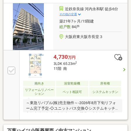
ンシャルプランナーが資金計画をサポート！2．買い
替えなどにも対応できる売却専門チームあり！3．た
近鉄奈良線 河内永和駅 徒歩6分
くさんの銀行と繋がりがあるため、最も低金利になる
その他の交通
ように審査が可能！4．物件のお引渡し後に必要にな
築21年7ヶ月/15階建
ったお家のリフォームも弊社のリフォームプランナー
総戸数
84戸
がご提案！お気軽にお問合せください！
大阪府東大阪市長堂３
4,730
万円
2
3LDK 65.23m
11階 南
南向き
浴室乾燥機
所有権
リフォームリノベー
ペット相談可
システムキッチン
ション
～東急リバブル(株)売主物件～-2026年8月下旬リフォ
ーム完了予定-◇ユニットバス交換◇システムキッチン
交換◇洗面化粧台交換◇トイレ器具一式交換◇洗濯パ
ン、水栓交換◇給湯器交換◇フローリング貼替(LDK・
洋室・廊下)◇フロアタイル上貼(洗面・トイレ)◇全室
万葉ハイツ小阪菱屋西／中古マンション
クロス張替え etc...-立地-◆近鉄難波・奈良線「河内