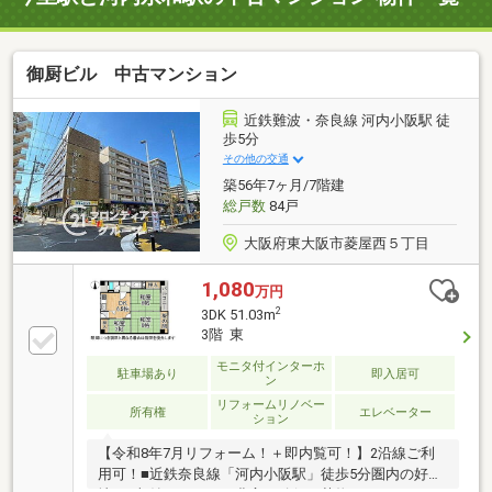
御厨ビル 中古マンション
近鉄難波・奈良線 河内小阪駅 徒
歩5分
その他の交通
築56年7ヶ月/7階建
総戸数
84戸
大阪府東大阪市菱屋西５丁目
1,080
万円
2
3DK 51.03m
3階 東
モニタ付インターホ
駐車場あり
即入居可
ン
リフォームリノベー
所有権
エレベーター
ション
【令和8年7月リフォーム！＋即内覧可！】2沿線ご利
用可！■近鉄奈良線「河内小阪駅」徒歩5分圏内の好立