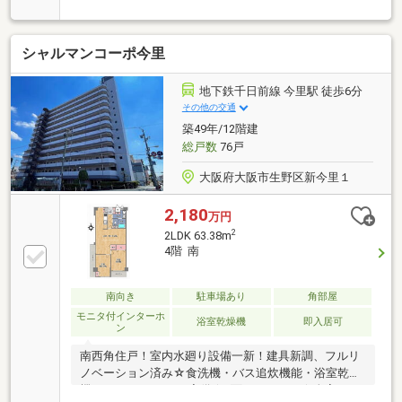
地！■収納スペースを豊富に確保し荷物もスッキリ！■
陽当り・通風良好な3DKの住まい
シャルマンコーポ今里
地下鉄千日前線 今里駅 徒歩6分
その他の交通
築49年/12階建
総戸数
76戸
大阪府大阪市生野区新今里１
2,180
万円
2
2LDK 63.38m
4階 南
南向き
駐車場あり
角部屋
モニタ付インターホ
浴室乾燥機
即入居可
ン
南西角住戸！室内水廻り設備一新！建具新調、フルリ
ノベーション済み☆食洗機・バス追炊機能・浴室乾燥
機・TVモニターホン完備☆2面バルコニー☆全室エア