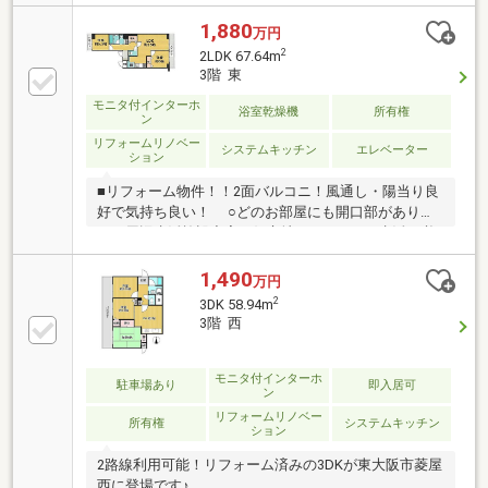
1,880
万円
2
2LDK 67.64m
3階 東
モニタ付インターホ
浴室乾燥機
所有権
ン
リフォームリノベー
システムキッチン
エレベーター
ション
■リフォーム物件！！2面バルコニ！風通し・陽当り良
好で気持ち良い！ ○どのお部屋にも開口部がありま
す！周辺生活施設充実の好立地！ ○日々の生活に必
要なものが揃うスーパーが近隣にありとても便利！
1,490
万円
2
3DK 58.94m
3階 西
モニタ付インターホ
駐車場あり
即入居可
ン
リフォームリノベー
所有権
システムキッチン
ション
2路線利用可能！リフォーム済みの3DKが東大阪市菱屋
西に登場です♪