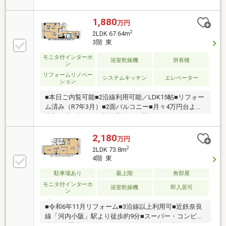
ワイドバルコニー■当日のご相談予約はお電話がスム
ーズ
1,880
万円
2
2LDK 67.64m
3階 東
モニタ付インターホ
浴室乾燥機
所有権
ン
リフォームリノベー
システムキッチン
エレベーター
ション
■本日ご内覧可能■2沿線利用可能／LDK15帖■リフォー
ム済み（R7年3月）■2面バルコニー■月々4万円台より
購入可能■当日のご相談予約はお電話がスムーズ
2,180
万円
2
2LDK 73.8m
4階 東
駐車場あり
最上階
角部屋
モニタ付インターホ
浴室乾燥機
即入居可
ン
■令和6年11月リフォーム■3沿線以上利用可■近鉄奈良
線「河内小阪」駅より徒歩約9分■スーパー・コンビニ
徒歩5分圏内■両面バルコニーにつき陽当り良好