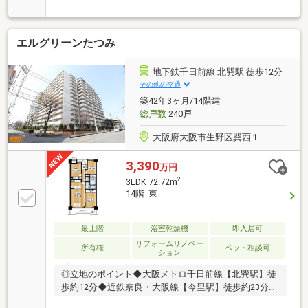
不動産に任せて良かった」と感じていただけるよう、
一人ひとりのお客様に寄り添ったご提案を心掛けてい
ます。■住宅ローン相談無料！提携金融機関多数。お
エルグリーンたつみ
借入れやお車のローンなどがある方も、おまとめロー
ンを含め最適な資金計画をご提案いたします。■住宅
購入・住み替え・売却までワンストップで対応。資金
地下鉄千日前線 北巽駅 徒歩12分
計画や住宅ローンに不安のある方、他社で審査が難し
その他の交通
かった方もお気軽にご相談ください。無理のない返済
築42年3ヶ月/14階建
計画を一緒に考え、安心して新生活を迎えられるよう
総戸数
240戸
全力でサポートいたします。
大阪府大阪市生野区巽西１
3,390
万円
2
3LDK 72.72m
14階 東
最上階
浴室乾燥機
即入居可
リフォームリノベー
所有権
ペット相談可
ション
◎立地のポイント◆大阪メトロ千日前線【北巽駅】徒
歩約12分◆近鉄奈良・大阪線【今里駅】徒歩約23分◆
食品館アプロ大池橋店 徒歩約6分◆万代巽北店 徒歩約