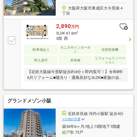
大阪府大阪市東成区大今里南４
丁目
2,890
万円
2
3LDK 61.6m
3階 西
モニタ付インターホ
駐車場あり
浴室乾燥機
ン
リフォームリノベー
即入居可
所有権
ション
【近鉄大阪線今里駅徒歩約4分＋即内覧可！】令和8年
6月リフォーム■陽当り・通風良好な3LDK■家族の会話
が弾むカウンターキッチン採用■2WAYバルコニーで日
当たりが良く開放感があります
グランドメゾン小阪
近鉄奈良線 河内小阪駅 徒歩4分
その他の交通
築36年6ヶ月/地上15階地下1階建
総戸数
73戸