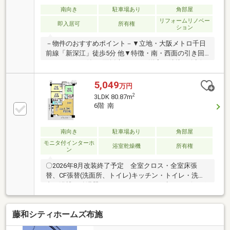
南向き
駐車場あり
角部屋
リフォームリノベー
即入居可
所有権
ション
－物件のおすすめポイント－▼立地・大阪メトロ千日
前線「新深江」徒歩5分 他▼特徴・南・西面の引き回
しバルコニー付・2面採光のLDK、洋室が隣接・会話が
弾む対面式カウンターキッチン・洋室2室より利用で
きるWTC・各洋室、廊下に収納有・ペット2匹まで飼
5,049
万円
育可能(規約制限有)・留守時も荷受け可能な宅配ボッ
2
3LDK 80.87m
クス▼令和8年5月室内リフォーム内容【交換】キッチ
6階 南
ン、UB、洗面化粧台、トイレ【その他】全室クロス
(天井・壁)・フローリング(LDK・廊下・洋室)張替 他■
ご希望の住まい探しをお手伝いします
南向き
駐車場あり
角部屋
━━━━━・・・物件の詳細・ご相談はお気軽にお問
モニタ付インターホ
浴室乾燥機
所有権
ン
い合わせください。
〇2026年8月改装終了予定 全室クロス・全室床張
替、CF張替(洗面所、トイレ)キッチン・トイレ・洗面
台・浴槽・給湯器・レンジフード・吊戸棚・リビング
収納建具・洗濯パン・洋室収納建具交換、畳新調、障
子・襖張替、ハウスクリーニング〇南向きの3LDK、全
藤和シティホームズ布施
室2面採光で日当たり・通風良好な住空間 〇駅まで平
坦な立地！近鉄大阪線と大阪メトロの2沿線利用可能