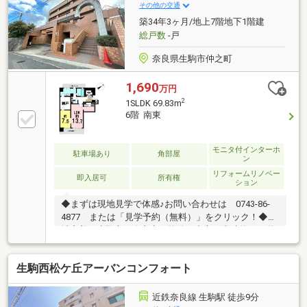
その他の交通
築34年3ヶ月/地上7階地下1階建
総戸数
-戸
奈良県生駒市仲之町
1,690
万円
2
1SLDK 69.83m
6階 南東
モニタ付インターホ
駐車場あり
角部屋
ン
リフォームリノベー
即入居可
所有権
ション
◆まずは現地見学で体感♪お問い合わせは 0743-86-
4877 または「見学予約（無料）」をクリック！◆地
域密着！生駒市・奈良市の物件を中心に常時約2000物
件を取り扱っております◎インターネット未公開物件
も多数！生駒・奈良エリアでお探しの方は当社へお問
生駒西松ケ丘アーバンコンフォート
合せ下さい♪◆お住替えの方/売却検討の方必見！当社
では1社完結でお住替えをサポート。売却～購入～引
越までスムーズに☆ ◆住宅ローンのご相談もお任せ下
近鉄奈良線 生駒駅 徒歩9分