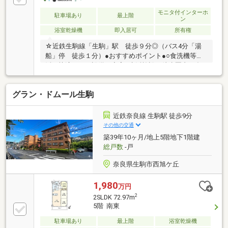
モニタ付インターホ
駐車場あり
最上階
ン
浴室乾燥機
即入居可
所有権
☆近鉄生駒線「生駒」駅 徒歩９分◎（バス4分「湯
船」停 徒歩１分）●おすすめポイント●○食洗機等生
活が快適になる設備が充実○生活施設が徒歩圏内に多
数あり便利な立地♪■リフォーム内容■○浄水器一体型食
洗機付きシステムキッチン・浴室乾燥き付きユニット
グラン・ドムール生駒
バス・洗面化粧台・トイレ交換、エアコン１台付き
（フリールーム）、給湯器【中古住宅をリノベーショ
ンして、理想の暮らしをカタチに】不動産仲介はもち
近鉄奈良線 生駒駅 徒歩9分
ろん、家事動線の工夫や広いリビングなど、ライフス
その他の交通
タイルに合わせた間取り変更・リフォームもワンスト
築39年10ヶ月/地上5階地下1階建
ップでご提案いたします♪◎探して、買って、リノベ
総戸数
-戸
して。全部ＴＥＮＤＯＵＳＹＡで。
奈良県生駒市西旭ケ丘
1,980
万円
2
2SLDK 72.97m
5階 南東
駐車場あり
最上階
浴室乾燥機