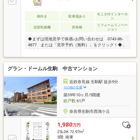
＆ディンプルキー＆ダブルロック 【２０２０年１２
月リフォーム】◆ＬＤＫ・トイレの一部エコカラット
張替◆和室からＬＤ拡張に変更（床張替・クロス張
モニタ付インターホ
南向き
駐車場あり
ン
替）◆ＬＤＫドアのアクリルパネル交換◆玄関網戸設
リフォームリノベー
置
浴室乾燥機
所有権
ション
◆まずは現地見学で体感♪お問い合わせは 0743-86-
4877 または「見学予約（無料）」をクリック！◆地
域密着！生駒市・奈良市の物件を中心に常時約2000物
件を取り扱っております◎インターネット未公開物件
も多数！生駒・奈良エリアでお探しの方は当社へお問
グラン・ドームル生駒 中古マンション
合せ下さい♪◆お住替えの方/売却検討の方必見！当社
では1社完結でお住替えをサポート。売却～購入～引
越までスムーズに☆ ◆住宅ローンのご相談もお任せ下
近鉄奈良線 生駒駅 徒歩9分
さい！お勤め先や勤続年数、ご年収等により、借り入
その他の交通
れ可能な金融機関は異なります。専任の住宅ローンア
築39年10ヶ月/5階建
ドバイザーがお客様に合った最適な金融機関をご紹介
総戸数
61戸
します！
奈良県生駒市西旭ケ丘
1,980
万円
2
2SLDK 72.97m
5階 南東