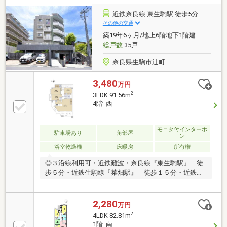
近鉄奈良線 東生駒駅 徒歩5分
その他の交通
築19年6ヶ月/地上6階地下1階建
総戸数
35戸
奈良県生駒市辻町
3,480
万円
2
3LDK 91.56m
4階 西
モニタ付インターホ
駐車場あり
角部屋
ン
浴室乾燥機
床暖房
所有権
◎３沿線利用可・近鉄難波・奈良線『東生駒駅』 徒
歩５分・近鉄生駒線『菜畑駅』 徒歩１５分・近鉄け
いはんな線『生駒駅』 徒歩１９分◎角部屋◎バルコ
ニー面積２１．５５㎡◎ＬＤＫ約２６．５帖◎室内キ
レイにお使いです◎ペット飼育可能（規約による制限
2,280
万円
有）◎リビング床暖房◎浴室換気暖房乾燥機◎トール
2
4LDK 82.81m
タイプシューズボックス◎オール電化◎オートロック
1階 南