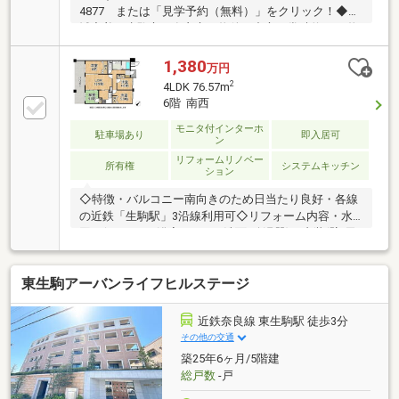
4877 または「見学予約（無料）」をクリック！◆地
域密着！生駒市・奈良市の物件を中心に常時約2000物
件を取り扱っております◎インターネット未公開物件
も多数！生駒・奈良エリアでお探しの方は当社へお問
1,380
万円
合せ下さい♪◆お住替えの方/売却検討の方必見！当社
2
4LDK 76.57m
では1社完結でお住替えをサポート。売却～購入～引
6階 南西
越までスムーズに☆ ◆住宅ローンのご相談もお任せ下
さい！お勤め先や勤続年数、ご年収等により、借り入
モニタ付インターホ
駐車場あり
即入居可
ン
れ可能な金融機関は異なります。専任の住宅ローンア
リフォームリノベー
ドバイザーがお客様に合った最適な金融機関をご紹介
所有権
システムキッチン
ション
します！
◇特徴・バルコニー南向きのため日当たり良好・各線
の近鉄「生駒駅」3沿線利用可◇リフォーム内容・水
回り(キッチン/浴室/トイレ/洗面/給湯器)・内装(壁/天
井/床/全室クロス/ハウスクリーニング済み)◇立地・
俵口小学校まで徒歩約9分・生駒中学校まで徒歩約7分
東生駒アーバンライフヒルステージ
◆◇弊社が選ばれる理由◆◇１．お金の扱い方のプ
ロ、ファイナンシャルプランナーが資金計画をサポー
ト！２．買い替えなどにも対応できる売却専門チーム
近鉄奈良線 東生駒駅 徒歩3分
あり！３．たくさんの銀行と繋がりがあるため、最も
その他の交通
低金利になるように審査が可能！弊社は専門家同士が
築25年6ヶ月/5階建
連携をとっているため、より多くの知見がございま
総戸数
-戸
す。