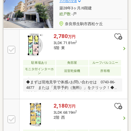
さい！お勤め先や勤続年数、ご年収等により、借り入
その他の交通
れ可能な金融機関は異なります。専任の住宅ローンア
築28年3ヶ月/6階建
ドバイザーがお客様に合った最適な金融機関をご紹介
総戸数
-戸
します！
奈良県生駒市西松ケ丘
2,780
万円
2
3LDK 71.81m
5階 東
駐車場あり
角部屋
ルーフバルコニー
モニタ付インターホ
浴室乾燥機
所有権
ン
◆まずは現地見学で体感♪お問い合わせは 0743-86-
4877 または「見学予約（無料）」をクリック！◆地
域密着！生駒市・奈良市の物件を中心に常時約2000物
件を取り扱っております◎インターネット未公開物件
も多数！生駒・奈良エリアでお探しの方は当社へお問
2,180
万円
合せ下さい♪◆お住替えの方/売却検討の方必見！当社
2
3LDK 68.19m
では1社完結でお住替えをサポート。売却～購入～引
2階 西
越までスムーズに☆ ◆住宅ローンのご相談もお任せ下
さい！お勤め先や勤続年数、ご年収等により、借り入