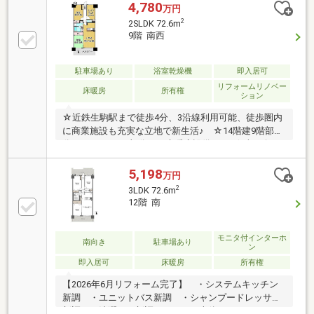
4,780
万円
2
2SLDK 72.6m
9階 南西
駐車場あり
浴室乾燥機
即入居可
リフォームリノベー
床暖房
所有権
ション
☆近鉄生駒駅まで徒歩4分、3沿線利用可能、徒歩圏内
に商業施設も充実な立地で新生活♪ ☆14階建9階部
分、2SLDKでLD部分には床暖房設備あり♪☆南西向き
で陽当たり・通風良好です♪☆ペット飼育可(規約によ
る制限有)、家族の一員であるペットとも心豊かな生活
5,198
万円
を送っていただけます♪ ☆近鉄百貨店生駒店まで徒
2
3LDK 72.6m
歩5分圏内、普段の買い物から休日のお出かけまでが
12階 南
徒歩圏内です♪徒歩圏内に商業施設も充実な立地、
2025年12月リフォーム済でキッチン等新品の設備で新
生活を送っていただけます♪＝リフォーム内容＝◎全
モニタ付インターホ
南向き
駐車場あり
ン
室クロス・襖張り替え ◎浴室・キッチン・洗面台・
即入居可
床暖房
所有権
トイレ交換 ◎畳表替え
【2026年6月リフォーム完了】 ・システムキッチン
新調 ・ユニットバス新調 ・シャンプードレッサー
新調 ・洗濯パン新調 ・トイレ本体、ウォシュレッ