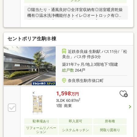
ション
◎陽当たり・通風良好◎全洋室収納有◎浴室暖房乾燥
機有◎温水洗浄機能付きトイレ◎オートロック有◎宅
配ボックス有◎ペット飼育可(規約有)【リフォーム内
容】(2026年7月)■システムキッチン・浴室・洗面化粧
台・トイレ交換■全室壁・天井クロス張替■全居室・廊
セントポリア生駒Ｂ棟
下フローリング張替■CF張替(トイレ・洗面)■建具交
換・配管更新
近鉄奈良線 生駒駅 バス11分/「松
美台」バス停 停歩3分
築31年7ヶ月/地上3階地下1階建
総戸数
264戸
奈良県生駒市俵口町
1,598
万円
2
3LDK 60.87m
1階 南東
駐車場あり
即入居可
所有権
リフォームリノベー
システムキッチン
間取り図有り
ション