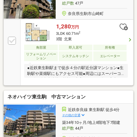
ンストップでご提案します♪◎探して、比べて、カタ
総戸数
47戸
チにする。
奈良県生駒市山崎町
1,280
万円
2
3LDK 60.71m
3階 北東
角部屋
即入居可
所有権
リフォームリノベー
システムキッチン
エレベーター
ション
●近鉄東生駒駅まで徒歩４分の駅近分譲マンション●生
駒駅や菜畑駅にもアクセス可能●周辺にはスーパーコ
ンビニ総合病院等の施設も充実●２０１７年に室内フ
ルリフォーム歴有り綺麗です●角部屋２面バルコニー
で日当たり良好【２０１７年１０月リフォーム内容】
ネオハイツ東生駒 中古マンション
システムキッチン新調、ユニットバス新調、洗面化粧
台新調、トイレ新調全室クロス貼替、全室フローリン
グ、クッションフロア貼替、建具ドア交換給湯器交
近鉄奈良線 東生駒駅 徒歩4分
換、ハウスクリーニング実施
その他の交通
築34年10ヶ月/地上8階地下7階建
総戸数
44戸