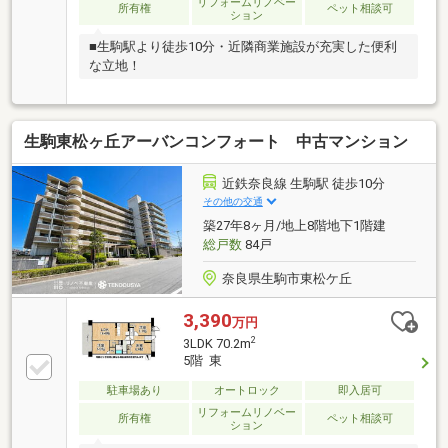
リフォームリノベー
所有権
ペット相談可
ション
■生駒駅より徒歩10分・近隣商業施設が充実した便利
な立地！
生駒東松ヶ丘アーバンコンフォート 中古マンション
近鉄奈良線 生駒駅 徒歩10分
その他の交通
築27年8ヶ月/地上8階地下1階建
総戸数
84戸
奈良県生駒市東松ケ丘
3,390
万円
2
3LDK 70.2m
5階 東
駐車場あり
オートロック
即入居可
リフォームリノベー
所有権
ペット相談可
ション