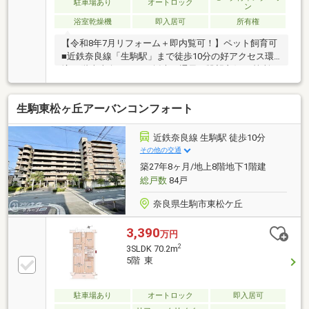
駐車場あり
オートロック
ン
浴室乾燥機
即入居可
所有権
【令和8年7月リフォーム＋即内覧可！】ペット飼育可
■近鉄奈良線「生駒駅」まで徒歩10分の好アクセス環
境■5階南東向きにつき採光・通風・眺望良好■2箇所の
WIC+ファミリークローゼット付き
生駒東松ヶ丘アーバンコンフォート
近鉄奈良線 生駒駅 徒歩10分
その他の交通
築27年8ヶ月/地上8階地下1階建
総戸数
84戸
奈良県生駒市東松ケ丘
3,390
万円
2
3SLDK 70.2m
5階 東
駐車場あり
オートロック
即入居可