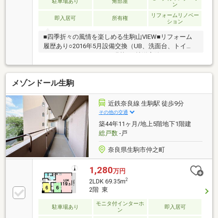
駐車場あり
角部屋
ン
リフォームリノベー
即入居可
所有権
ション
■四季折々の風情を楽しめる生駒山VIEW■リフォーム
履歴あり○2016年5月設備交換（UB、洗面台、トイ
レ、キッチン）、クロス張替（8帖洋室除く）、フロ
ーリング張替（LDK）○2025年6月クロス張替（玄関、
6帖洋室）○2025年11月給湯器交換■日照・通風良好■2
メゾンドール生駒
面採光で明るく広々とした約20.1帖LDK■小窓がある明
るいキッチンにはカップボードを配置し作業スペース
と収納力を確保■豊富な収納（約2.4帖WIC、押入、物
近鉄奈良線 生駒駅 徒歩9分
入等）■壁式構造のため室内に柱や梁の凸凹が少ない
その他の交通
ため空間がスッキリとし家具が配置しやすく、お部屋
築44年11ヶ月/地上5階地下1階建
を広く使えます。■東生駒駅徒歩8分■2駅3路線利用可
総戸数
-戸
奈良県生駒市仲之町
1,280
万円
2
2LDK 69.35m
2階 東
モニタ付インターホ
駐車場あり
即入居可
ン