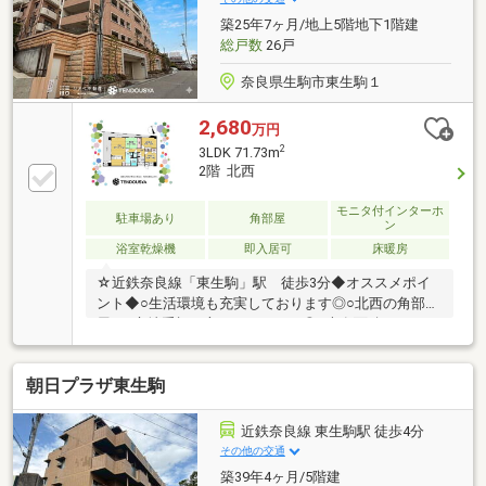
●IHクッキングヒーター ●カップボード有り ●ウォ
築25年7ヶ月/地上5階地下1階建
ークインクローゼット有り ●浴室に窓有り ●トラン
総戸数
26戸
クルーム有り（0.45㎡）
奈良県生駒市東生駒１
2,680
万円
2
3LDK 71.73m
2階 北西
モニタ付インターホ
駐車場あり
角部屋
ン
浴室乾燥機
即入居可
床暖房
☆近鉄奈良線「東生駒」駅 徒歩3分◆オススメポイ
ント◆○生活環境も充実しております◎○北西の角部
屋！○立地重視の方にもおすすめ◎※専有面積にトラン
クルーム面積が1.50㎡含まれます。令和7年8月リフォ
ーム完成○クロス張替・CF張替○畳、襖新調・ハウスク
朝日プラザ東生駒
リーニング■生駒小学校 徒歩10分■緑ヶ丘中学校 徒
歩22分【新築もリノベも比較して、一番納得できる家
探しを。】新築の安心感も、リノベの自由度も。両方
近鉄奈良線 東生駒駅 徒歩4分
を同時に検討できるのが当社の強みです。予算内でエ
その他の交通
リアも間取りも欲張りたい方へ、最適な住まい方をワ
築39年4ヶ月/5階建