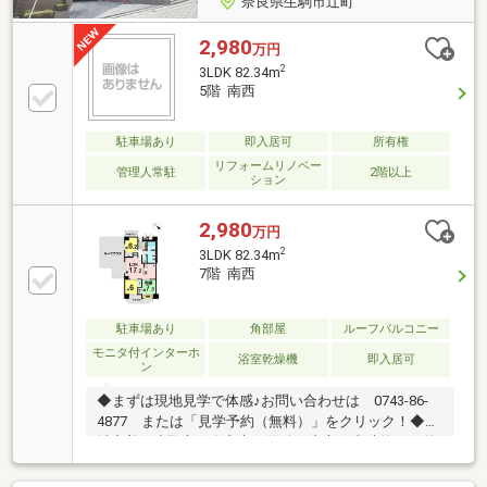
奈良県生駒市辻町
2,980
万円
2
3LDK 82.34m
5階 南西
駐車場あり
即入居可
所有権
リフォームリノベー
管理人常駐
2階以上
ション
2,980
万円
2
3LDK 82.34m
7階 南西
駐車場あり
角部屋
ルーフバルコニー
モニタ付インターホ
浴室乾燥機
即入居可
ン
◆まずは現地見学で体感♪お問い合わせは 0743-86-
4877 または「見学予約（無料）」をクリック！◆地
域密着！生駒市・奈良市の物件を中心に常時約2000物
件を取り扱っております◎インターネット未公開物件
も多数！生駒・奈良エリアでお探しの方は当社へお問