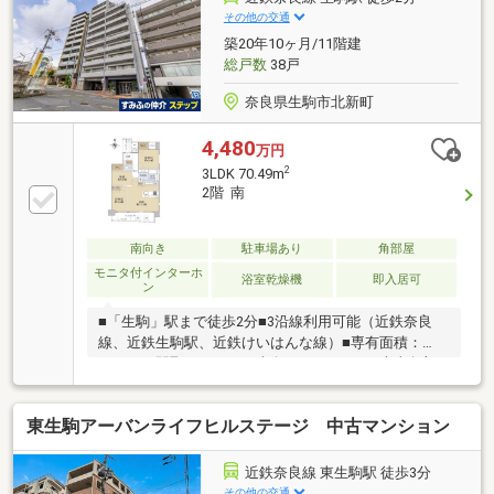
その他の交通
築20年10ヶ月/11階建
総戸数
38戸
奈良県生駒市北新町
4,480
万円
2
3LDK 70.49m
2階 南
南向き
駐車場あり
角部屋
モニタ付インターホ
浴室乾燥機
即入居可
ン
■「生駒」駅まで徒歩2分■3沿線利用可能（近鉄奈良
線、近鉄生駒駅、近鉄けいはんな線）■専有面積：
70.04㎡■間取り：3LDK■南向きバルコニー■南東角部
屋■ペット飼育可能（規約制限有り）■2021年3月リフ
ォーム済み～リフォーム内容～◇キッチン新調 ◇浴
東生駒アーバンライフヒルステージ 中古マンション
室新調 ◇トイレ新調 ◇クロス全室貼替 ◇フロー
リング貼替（LDK、洋室①、洋室②） ◇畳表替
え ◇襖貼替 ◇ハウスクリーニング【主な仕様・設
近鉄奈良線 東生駒駅 徒歩3分
備】●床暖房有り（LD部分） ●浴室乾燥暖房機付き
その他の交通