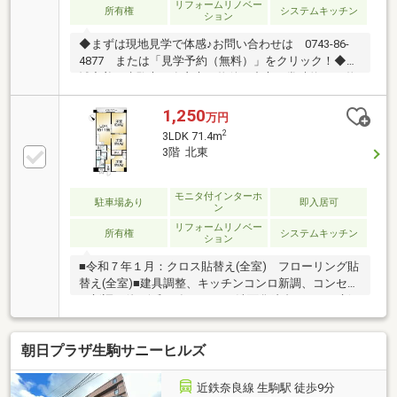
リフォームリノベー
所有権
システムキッチン
ション
◆まずは現地見学で体感♪お問い合わせは 0743-86-
4877 または「見学予約（無料）」をクリック！◆地
域密着！生駒市・奈良市の物件を中心に常時約2000物
件を取り扱っております◎インターネット未公開物件
も多数！生駒・奈良エリアでお探しの方は当社へお問
1,250
万円
合せ下さい♪◆お住替えの方/売却検討の方必見！当社
2
3LDK 71.4m
では1社完結でお住替えをサポート。売却～購入～引
3階 北東
越までスムーズに☆ ◆住宅ローンのご相談もお任せ下
さい！お勤め先や勤続年数、ご年収等により、借り入
れ可能な金融機関は異なります。専任の住宅ローンア
モニタ付インターホ
駐車場あり
即入居可
ン
ドバイザーがお客様に合った最適な金融機関をご紹介
リフォームリノベー
します！
所有権
システムキッチン
ション
■令和７年１月：クロス貼替え(全室) フローリング貼
替え(全室)■建具調整、キッチンコンロ新調、コンセン
ト新調 他■令和６年１１月：洗面化粧台・トイレ新
調■令和２年１１月：システムキッチン新調■空家につ
き即入居可能です！
朝日プラザ生駒サニーヒルズ
近鉄奈良線 生駒駅 徒歩9分