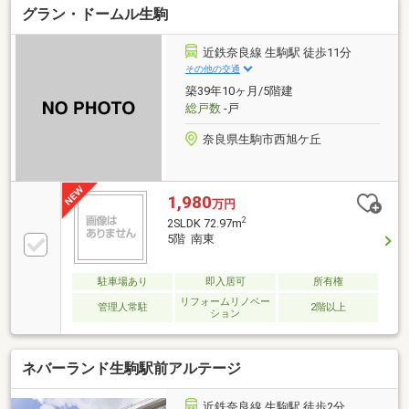
グラン・ドームル生駒
合せ下さい♪◆お住替えの方/売却検討の方必見！当社
では1社完結でお住替えをサポート。売却～購入～引
越までスムーズに☆ ◆住宅ローンのご相談もお任せ下
近鉄奈良線 生駒駅 徒歩11分
さい！お勤め先や勤続年数、ご年収等により、借り入
その他の交通
れ可能な金融機関は異なります。専任の住宅ローンア
築39年10ヶ月/5階建
ドバイザーがお客様に合った最適な金融機関をご紹介
総戸数
-戸
します！
奈良県生駒市西旭ケ丘
1,980
万円
2
2SLDK 72.97m
5階 南東
駐車場あり
即入居可
所有権
リフォームリノベー
管理人常駐
2階以上
ション
ネバーランド生駒駅前アルテージ
近鉄奈良線 生駒駅 徒歩2分