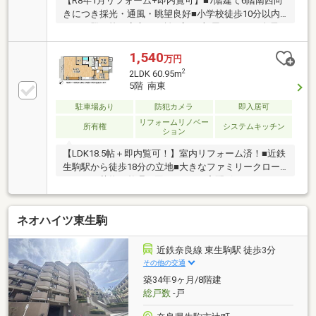
【R8年1月リフォーム+即内覧可】■7階建て6階南西向
きにつき採光・通風・眺望良好■小学校徒歩10分以内
にあり登下校も安心の距離■広々4部屋、4LDK、全居
室収納あり
1,540
万円
2
2LDK 60.95m
5階 南東
駐車場あり
防犯カメラ
即入居可
リフォームリノベー
所有権
システムキッチン
ション
【LDK18.5帖＋即内覧可！】室内リフォーム済！■近鉄
生駒駅から徒歩18分の立地■大きなファミリークロー
クあり！荷物の整理に困りません■宅配ボックスがあ
るので不在時の荷物の受け取りが可能
ネオハイツ東生駒
近鉄奈良線 東生駒駅 徒歩3分
その他の交通
築34年9ヶ月/8階建
総戸数
-戸