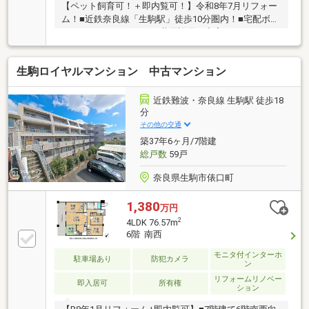
【ペット飼育可！＋即内覧可！】令和8年7月リフォー
ム！■近鉄奈良線「生駒駅」徒歩10分圏内！■宅配ボッ
クスやオートロックなど共用設備も充実！■ウォーク
インクローゼットなど収納スペース豊富！
生駒ロイヤルマンション 中古マンション
近鉄難波・奈良線 生駒駅 徒歩18
分
その他の交通
築37年6ヶ月/7階建
総戸数
59戸
奈良県生駒市俵口町
1,380
万円
2
4LDK 76.57m
6階 南西
モニタ付インターホ
駐車場あり
防犯カメラ
ン
リフォームリノベー
即入居可
所有権
ション