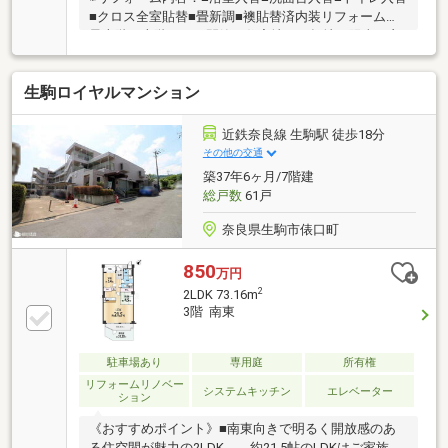
■クロス全室貼替■畳新調■襖貼替済内装リフォーム、
最上階・上階なし、閑静な住宅地、平坦地、陽当り良
好、市街地が近い、山が見える、和室、始発駅、シャ
ワー付洗面化粧台、２面以上バルコニー、温水洗浄便
生駒ロイヤルマンション
座、緑豊かな住宅地、通風良好、眺望良好、高台に立
地、区画整理地内、周辺交通量少なめ、整備された歩
道
近鉄奈良線 生駒駅 徒歩18分
その他の交通
築37年6ヶ月/7階建
総戸数
61戸
奈良県生駒市俵口町
850
万円
2
2LDK 73.16m
3階 南東
駐車場あり
専用庭
所有権
リフォームリノベー
システムキッチン
エレベーター
ション
《おすすめポイント》■南東向きで明るく開放感のあ
る住空間が魅力の2LDK。 約21.5帖のLDKはご家族の