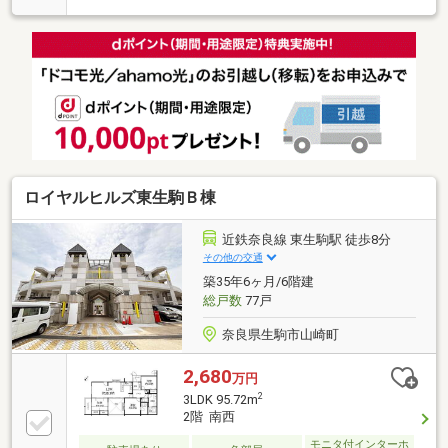
ト新調 ・建具、収納新調 ・シューズボックス新
調 ・給湯器新調 ・キッチンカウンター新調 ・ス
イッチコンセント新調 ・和室→洋室変更 ・フロー
リング張替 ・全室クロス張替 ・CF張替 ・ハウス
クリーニング【現地見学可能】 ・ＡＭ10：00～ＰＭ
19：00までいつでもご見学可能です。 ・現地待ち合
わせ可能です。【2025年不動産売買契約件数213
件】・当社の営業スタッフは宅地建物取引士の国家資
格者です。
ロイヤルヒルズ東生駒Ｂ棟
近鉄奈良線 東生駒駅 徒歩8分
その他の交通
築35年6ヶ月/6階建
総戸数
77戸
奈良県生駒市山崎町
2,680
万円
2
3LDK 95.72m
2階 南西
モニタ付インターホ