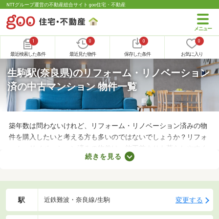
NTTグループ運営の不動産総合サイト goo住宅・不動産
1
0
0
0
最近検索した条件
最近見た物件
保存した条件
お気に入り
生駒駅(奈良県)のリフォーム・リノベーション
済の中古マンション 物件一覧
築年数は問わないけれど、リフォーム・リノベーション済みの物
件を購入したいと考える方も多いのではないでしょうか？リフォ
ーム・リノベーション済みの物件は、施工前よりも暮らしやすく
続きを見る
なっていることがポイント。住みやすさを感じられる最良の物件
に出会えるかもしれません。ここでリフォーム・リノベーション
済みの中古マンションを紹介しますので、ぜひチェックしてみて
くださいね。
駅
変更する
近鉄難波・奈良線/生駒