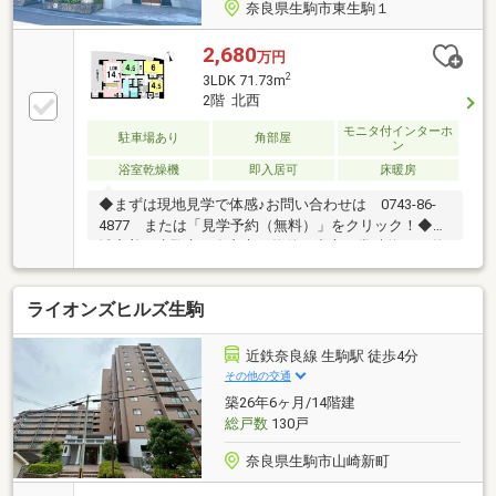
奈良県生駒市東生駒１
2,680
万円
2
3LDK 71.73m
2階 北西
モニタ付インターホ
駐車場あり
角部屋
ン
浴室乾燥機
即入居可
床暖房
◆まずは現地見学で体感♪お問い合わせは 0743-86-
4877 または「見学予約（無料）」をクリック！◆地
域密着！生駒市・奈良市の物件を中心に常時約2000物
件を取り扱っております◎インターネット未公開物件
も多数！生駒・奈良エリアでお探しの方は当社へお問
ライオンズヒルズ生駒
合せ下さい♪◆お住替えの方/売却検討の方必見！当社
では1社完結でお住替えをサポート。売却～購入～引
越までスムーズに☆ ◆住宅ローンのご相談もお任せ下
近鉄奈良線 生駒駅 徒歩4分
さい！お勤め先や勤続年数、ご年収等により、借り入
その他の交通
れ可能な金融機関は異なります。専任の住宅ローンア
築26年6ヶ月/14階建
ドバイザーがお客様に合った最適な金融機関をご紹介
総戸数
130戸
します！
奈良県生駒市山崎新町