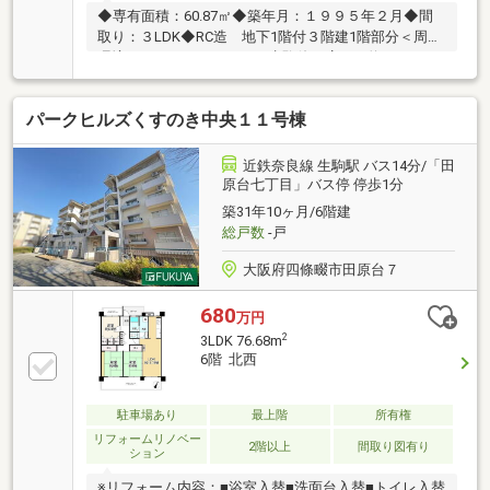
◆専有面積：60.87㎡◆築年月：１９９５年２月◆間
取り：３LDK◆RC造 地下1階付３階建1階部分＜周辺
環境＞・ファミリーマート生駒俵口店まで約530ｍ
徒歩7分・コープいこままで約830ｍ 徒歩11分・コー
ナン生駒店まで約790ｍ 徒歩10分・阪奈中央病院ま
パークヒルズくすのき中央１１号棟
で約600ｍ 徒歩8分・俵口北第３公園まで約150ｍ
徒歩2分・生駒市立生駒台幼稚園まで約740ｍ 徒歩10
分・生駒市立生駒台小学校まで約400ｍ 徒歩5分
近鉄奈良線 生駒駅 バス14分/「田
原台七丁目」バス停 停歩1分
築31年10ヶ月/6階建
総戸数
-戸
大阪府四條畷市田原台７
680
万円
2
3LDK 76.68m
6階 北西
駐車場あり
最上階
所有権
リフォームリノベー
2階以上
間取り図有り
ション
※リフォーム内容：■浴室入替■洗面台入替■トイレ入替