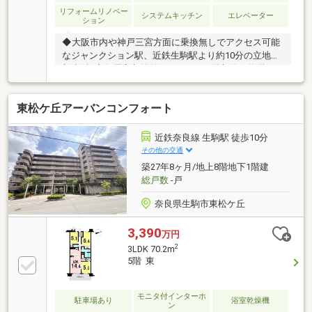
リフォームリノベー
システムキッチン
エレベーター
ション
◆大阪市内や神戸三宮方面に乗換無しでアクセス可能
なジャンクション駅、近鉄生駒駅より約10分の立地で
新生活♪◆各居室収納付きの3LDK、1階部分の為階下
に住戸はございません♪◆テラス・専用庭付きです。
南東向きで陽当たり良好、晴れた日は陽光が差し込み
東松ケ丘アーバンコンフォート
ます♪◆徒歩10分圏内に商業施設や病院、小学校等が
あります。住生活の拠点に便利な立地です♪◆オート
ロックマンションで防犯面にも配慮されています♪令
近鉄奈良線 生駒駅 徒歩10分
和8年4月リフォーム完成、キッチン等水回り設備新調
その他の交通
された新生活を送っていただけます♪＝主なリフォー
築27年8ヶ月/地上8階地下1階建
ム箇所＝◎キッチン・浴室・洗面台・トイレ交換◎全
総戸数
-戸
室クロス張替◎畳表替え ◎襖張替
奈良県生駒市東松ケ丘
3,390
万円
2
3LDK 70.2m
5階 東
モニタ付インターホ
駐車場あり
浴室乾燥機
ン