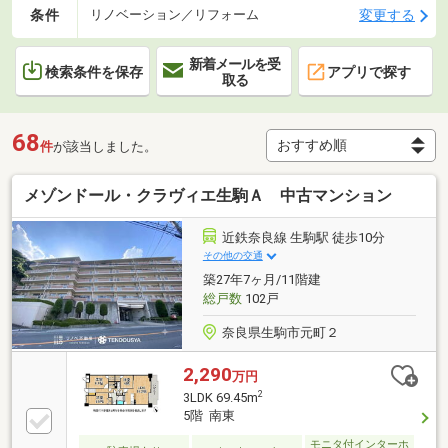
条件
変更する
リノベーション／リフォーム
新着メールを受
検索条件を保存
アプリで探す
取る
68
件
が該当しました。
メゾンドール・クラヴィエ生駒Ａ 中古マンション
近鉄奈良線 生駒駅 徒歩10分
その他の交通
築27年7ヶ月/11階建
総戸数
102戸
奈良県生駒市元町２
2,290
万円
2
3LDK 69.45m
5階 南東
モニタ付インターホ