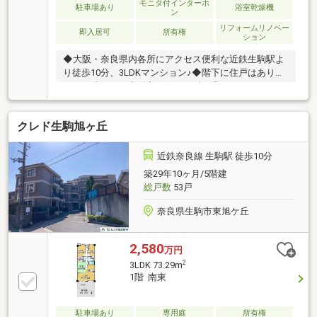
れ可能な金融機関は異なります。専任の住宅ローンア
モニタ付インターホ
駐車場あり
浴室乾燥機
ン
ドバイザーがお客様に合った最適な金融機関をご紹介
リフォームリノベー
します！
即入居可
所有権
ション
◆大阪・奈良県内各所にアクセス便利な近鉄生駒駅よ
り徒歩10分、3LDKマンション♪◆階下に住戸はありま
せん。階下への生活音を気にせずお過ごしいただけま
す♪◆ペット飼育可能(規約の制限有)の為、家族やペッ
トと充実のライフスタイルを実現可能です♪◆室内リ
クレド生駒旭ヶ丘
フォームは令和7年7月完成しました♪室内は丁寧にご
利用されています。ぜひ内覧お問い合わせください♪
＝主なリフォーム箇所＝◎洋室×2・和室・LDKクロス
近鉄奈良線 生駒駅 徒歩10分
張替◎和室襖張替・畳表替え＝周辺環境＝◎近鉄百貨
築29年10ヶ月/5階建
店生駒店 約750ｍ◎ファミリーマート生駒東松ヶ丘
総戸数
53戸
店 約220ｍ◎市立俵口小学校 約1100ｍ◎市立生駒
中学校 約150ｍ
奈良県生駒市東旭ケ丘
2,580
万円
2
3LDK 73.29m
1階 南東
駐車場あり
専用庭
所有権