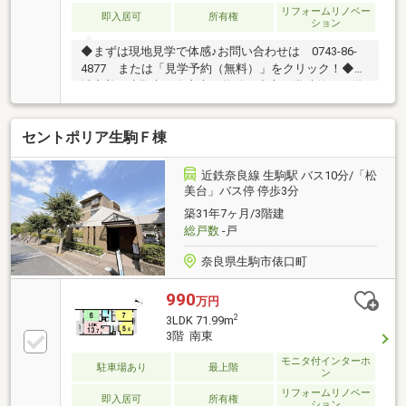
リフォームリノベー
即入居可
所有権
ション
◆まずは現地見学で体感♪お問い合わせは 0743-86-
4877 または「見学予約（無料）」をクリック！◆地
域密着！生駒市・奈良市の物件を中心に常時約2000物
件を取り扱っております◎インターネット未公開物件
も多数！生駒・奈良エリアでお探しの方は当社へお問
セントポリア生駒Ｆ棟
合せ下さい♪◆お住替えの方/売却検討の方必見！当社
では1社完結でお住替えをサポート。売却～購入～引
越までスムーズに☆ ◆住宅ローンのご相談もお任せ下
近鉄奈良線 生駒駅 バス10分/「松
さい！お勤め先や勤続年数、ご年収等により、借り入
美台」バス停 停歩3分
れ可能な金融機関は異なります。専任の住宅ローンア
築31年7ヶ月/3階建
ドバイザーがお客様に合った最適な金融機関をご紹介
総戸数
-戸
します！
奈良県生駒市俵口町
990
万円
2
3LDK 71.99m
3階 南東
モニタ付インターホ
駐車場あり
最上階
ン
リフォームリノベー
即入居可
所有権
ション