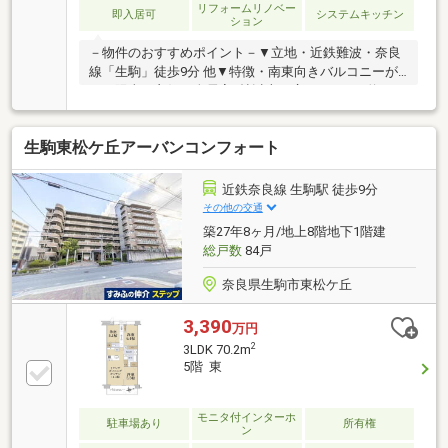
リフォームリノベー
即入居可
システムキッチン
ション
－物件のおすすめポイント－▼立地・近鉄難波・奈良
線「生駒」徒歩9分 他▼特徴・南東向きバルコニーが
あり陽当り良好・全居室6帖以上の広さ・LDKは約17.5
帖、対面式キッチン採用・約5.2帖の納戸は多用途に使
用可能▼設備・食洗機・浴室乾燥暖房機▼2026年5月
生駒東松ケ丘アーバンコンフォート
室内リフォーム済【交換】キッチン、浴室、トイレ、
洗面台 等【張替】全室クロス(壁・天井)、全居室フロ
ーリング、CF(洗面室・トイレ)▼周辺環境・スーパー
近鉄奈良線 生駒駅 徒歩9分
「万代菜畑店」徒歩10分(約800m)■ ご希望の住まい探
その他の交通
しをお手伝いします ━━━━━・・・物件の詳細・ご
築27年8ヶ月/地上8階地下1階建
相談はお気軽にお問い合わせください。
総戸数
84戸
奈良県生駒市東松ケ丘
3,390
万円
2
3LDK 70.2m
5階 東
モニタ付インターホ
駐車場あり
所有権
ン