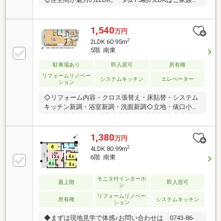
団らんや来客時にもゆとりある広さ。 専用ポーチと
約33.30㎡の専用庭が付いており、戸建のようなプライ
ベート感を感じられます。■リフォーム歴 2012年1
1,540
万円
月…■キッチン・浴室・トイレ・洗面台 交換■全室ク
2
2LDK 60.95m
ロス貼替 2019年12月…■ビルトイン食洗機 新調
5階 南東
■LDK フローリング張替■近隣には俵口南条公園（徒
歩約2分）があり、子育て世代にも嬉しい環境。 穏
駐車場あり
即入居可
所有権
やかな住環境をお探しの方におすすめです。■マンシ
リフォームリノベー
システムキッチン
エレベーター
ション
ョンからは生駒の山並みが見え、自然を身近に感じる
ことができます。
◇リフォーム内容・クロス張替え・床貼替・システム
キッチン新調・浴室新調・洗面新調◇立地・俵口小学
校まで徒歩約9分・生駒中学校まで徒歩約7分◆◇弊社
が選ばれる理由◆◇１．お金の扱い方のプロ、ファイ
ナンシャルプランナーが資金計画をサポート！２．買
1,380
万円
い替えなどにも対応できる売却専門チームあり！３．
2
4LDK 80.99m
たくさんの銀行と繋がりがあるため、最も低金利にな
6階 南東
るように審査が可能！４．物件のお引渡し後に必要に
なったお家のリフォームも弊社のリフォームプランナ
モニタ付インターホ
ーがご提案！５．定期的にご連絡を繋ぎ、有事の際に
最上階
即入居可
ン
迅速にサポートいたします
リフォームリノベー
所有権
システムキッチン
ション
◆まずは現地見学で体感♪お問い合わせは 0743-86-