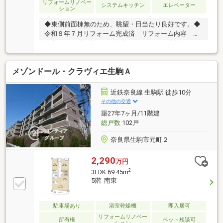
リフォームリノベー
システムキッチン
エレベーター
ション
◆東側前面棟無のため、眺望・日当たり良好です。◆
令和８年７月リフォーム完成済 リフォーム内容 ・
全室クロス張り替え ・全室フローリング張替え ・
キッチン：新規交換 ・浴室：新規交換 ・洗面化粧
台：新規交換 ・トイレ：新規交換 ・建具：新規交
メゾンドール・クラヴィエ生駒Ａ
換 ・食洗器 新規取付け ・ハウスクリーニング等
近鉄奈良線 生駒駅 徒歩10分
その他の交通
築27年7ヶ月/11階建
総戸数
102戸
奈良県生駒市元町２
2,290
万円
2
3LDK 69.45m
5階 南東
駐車場あり
浴室乾燥機
即入居可
リフォームリノベー
所有権
ペット相談可