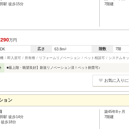
田駅 徒歩15分
7階建
,290
万円
広さ
階数
7階
LDK
63.8m
2
機
即入居可
所有権
リフォームリノベーション
ペット相談可
システムキ
ト
■最上階・眺望良好】新規リノベーション済！ペット飼育可♪
お気に入りに
ション
目
築45年8ヶ月
田駅 徒歩14分
7階建
徒歩18分