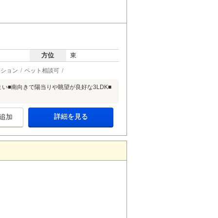
方位
東
ーション
ペット相談可
い■南向きで陽当りや眺望が良好な3LDK■
詳細を見る
追加