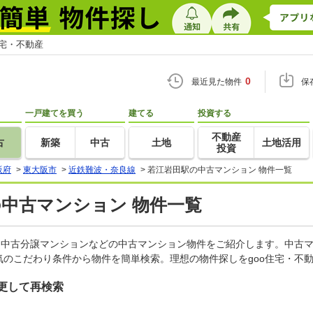
住宅・不動産
0
最近見た物件
保
一戸建てを買う
建てる
投資する
不動産
古
新築
中古
土地
土地活用
投資
阪府
>
東大阪市
>
近鉄難波・奈良線
>
若江岩田駅の中古マンション 物件一覧
の中古マンション 物件一覧
、中古分譲マンションなどの中古マンション物件をご紹介します。中古マ
のこだわり条件から物件を簡単検索。理想の物件探しをgoo住宅・不
更して再検索