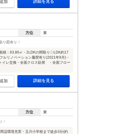
詳細を見る
追加
方位
東
取り図有り
63.80㎡・2LDKの間取り◇LDK約17
ルリノベーション履歴有り(2021年9月)・
トイレ交換・全面クロス貼替 ・全面フロー
詳細を見る
追加
方位
東
り
●周辺環境充実・玉川小学校まで徒歩3分(約