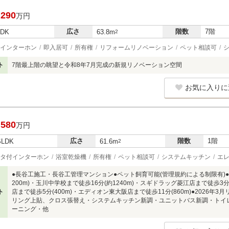
,290
万円
広さ
階数
7階
LDK
63.8m
2
インターホン
即入居可
所有権
リフォームリノベーション
ペット相談可
ト
7階最上階の眺望と令和8年7月完成の新規リノベーション空間
お気に入りに
,580
万円
広さ
階数
1階
SLDK
61.6m
2
タ付インターホン
浴室乾燥機
所有権
ペット相談可
システムキッチン
エ
●長谷工施工・長谷工管理マンション●ペット飼育可能(管理規約による制限有)
200m)・玉川中学校まで徒歩16分(約1240m)・スギドラッグ菱江店まで徒歩3
ト
店まで徒歩5分(400m)・エディオン東大阪店まで徒歩11分(860m)●2026
リング上貼、クロス張替え・システムキッチン新調・ユニットバス新調・トイ
ーニング・他