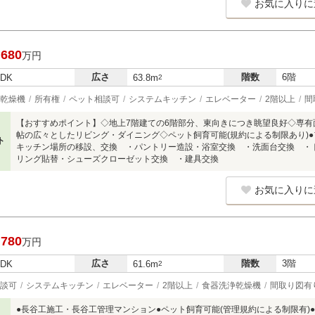
お気に入りに
,680
万円
広さ
階数
6階
LDK
63.8m
2
乾燥機
所有権
ペット相談可
システムキッチン
エレベーター
2階以上
間
【おすすめポイント】◇地上7階建ての6階部分、東向きにつき眺望良好◇専有面積：
帖の広々としたリビング・ダイニング◇ペット飼育可能(規約による制限あり)●フ
ト
キッチン場所の移設、交換 ・パントリー造設・浴室交換 ・洗面台交換 ・
リング貼替・シューズクローゼット交換 ・建具交換
お気に入りに
,780
万円
広さ
階数
3階
LDK
61.6m
2
談可
システムキッチン
エレベーター
2階以上
食器洗浄乾燥機
間取り図有
●長谷工施工・長谷工管理マンション●ペット飼育可能(管理規約による制限有)