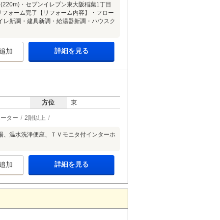
分(220m)・セブンイレブン東大阪稲葉1丁目
年6月リフォーム完了【リフォーム内容】・フロー
イレ新調・建具新調・給湯器新調・ハウスク
詳細を見る
追加
方位
東
ベーター
2階以上
場、温水洗浄便座、ＴＶモニタ付インターホ
詳細を見る
追加