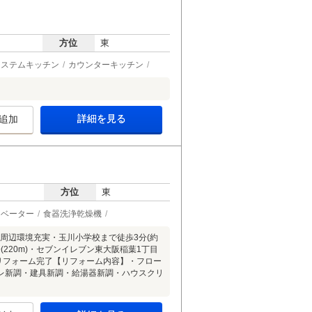
方位
東
システムキッチン
カウンターキッチン
詳細を見る
追加
方位
東
レベーター
食器洗浄乾燥機
●周辺環境充実・玉川小学校まで徒歩3分(約
分(220m)・セブンイレブン東大阪稲葉1丁目
年3月リフォーム完了【リフォーム内容】・フロー
レ新調・建具新調・給湯器新調・ハウスクリ