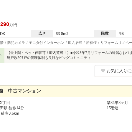
,290
万円
広さ
階数
7階
LDK
63.8m
2
階
防犯カメラ
モニタ付インターホン
即入居可
所有権
リフォームリノベ
【最上階・ペット飼育可！即内覧可！】■令和8年7月リフォームの綺麗なお住ま
ト
総戸数207戸の管理体制も良好なビッグコミュニティ
お気に入りに
館 中古マンション
２丁目
築34年8ヶ月
田駅 徒歩14分
15階建
徒歩3.6km