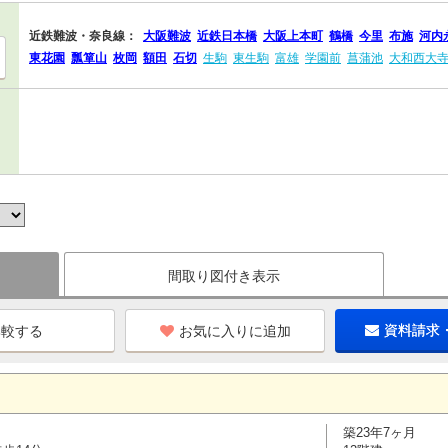
近鉄難波・奈良線：
大阪難波
近鉄日本橋
大阪上本町
鶴橋
今里
布施
河内
東花園
瓢箪山
枚岡
額田
石切
生駒
東生駒
富雄
学園前
菖蒲池
大和西大
間取り図付き表示
お気に入りに追加
資料請求
築23年7ヶ月