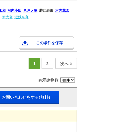
永和
河内小阪
八戸ノ里
若江岩田
河内花園
寺
新大宮
近鉄奈良
この条件を保存
1
2
次へ
表示建物数
・お問い合わせをする(無料)