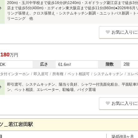
200m)・玉川中学校まで徒歩16分(約1240m)・スギドラッグ菱江店まで徒歩3
ト
店まで徒歩5分(400m)・エディオン東大阪店まで徒歩11分(860m)●2026
リング張替え、クロス張替え・システムキッチン新調・ユニットバス新調・ト
リーニング 他
お気に入りに
,180
万円
広さ
階数
2階
LDK
61.6m
2
タ付インターホン
即入居可
所有権
ペット相談可
システムキッチン
エレ
即引渡可、システムキッチン、陽当り良好、シャワー付洗面化粧台、平面駐車
ト
ン、ペット相談、エレベーター、駐輪場、バイク置場
お気に入りに
ツ＿若江岩田駅
目
築45年8ヶ月