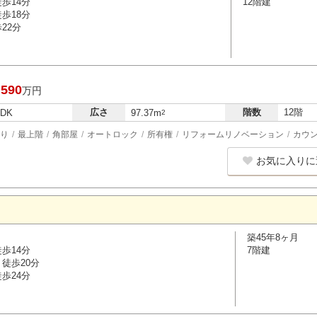
歩14分
12階建
歩18分
22分
,590
万円
広さ
階数
12階
LDK
97.37m
2
り
最上階
角部屋
オートロック
所有権
リフォームリノベーション
カウ
お気に入りに
築45年8ヶ月
歩14分
7階建
徒歩20分
歩24分