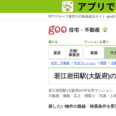
NTTグループ運営の不動産総合サイト goo
借りる
マンションを買う
店舗･
賃貸
新築
中
事業用
住宅・不動産
>
中古マンション
>
関西
>
大
若江岩田駅(大阪府)
若江岩田駅(大阪府)の中古売マンション
不動産。価格・広さ・間取り・写真・人気
探したい物件の路線・検索条件を変