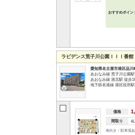
おすすめポイン
ラビデンス荒子川公園ＩＩＩ番館
愛知県名古屋市港区品川
あおなみ線 荒子川公園駅
あおなみ線 港北駅 徒歩1
地下鉄名港線 港区役所駅 
1
価格
間取り
4
南向き
駐車場あ