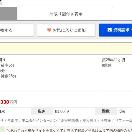
間取り図付き表示
お気に入りに追加
資料請求
町１
築28年11ヶ月
 徒歩5分
9階建
6分
徒歩25分
,330
万円
広さ
階数
5階
LDK
81.09m
2
り
角部屋
モニタ付インターホン
浴室乾燥機
即入居可
所有権
リフォー
＼あれこれ不動産サイトを見なくても当店で解決／当店はエリア内の物件の大