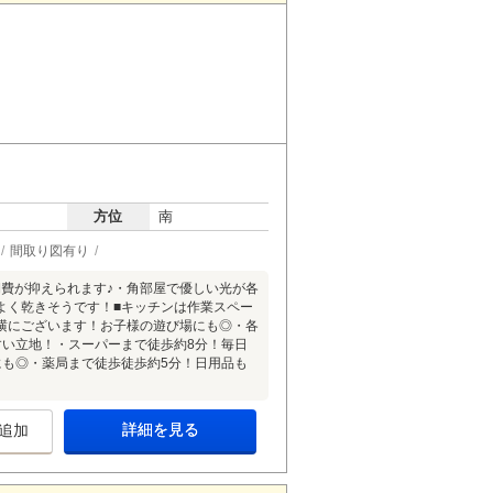
方位
南
間取り図有り
期費が抑えられます♪・角部屋で優しい光が各
よく乾きそうです！■キッチンは作業スペー
横にございます！お子様の遊び場にも◎・各
すい立地！・スーパーまで徒歩約8分！毎日
にも◎・薬局まで徒歩徒歩約5分！日用品も
詳細を見る
追加