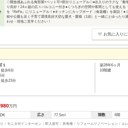
◇開放感あふれる角部屋×ペット可×部分リニューアル◇●出入りのラクな「敷
り良好！24㎡超の広々バルコニー付き●くつろぎの空間や客間としても使える「
ト
を『ReFa』にリニューアル！●キッチンにカップボード（食器棚）を新設！●
校や公園も近く子育て環境良好大切な愛犬・愛猫（1頭）と一緒にとゆったり
わせ・現地ご見学ください！
お気に入りに
町１
築28年6ヶ月
 徒歩6分
10階建
6分
徒歩23分
,980
万円
広さ
階数
6階
LDK
77.5m
2
り
モニタ付インターホン
即入居可
所有権
リフォームリノベーション
エ