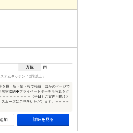
方位
南
システムキッチン
2階以上
半を最・新・情・報で掲載！ほかのページで
全居室収納◆プライベートポーチ※写真をク
＝＝＝＝＝＝＝＝＝《平日もご案内可能！》
、スムーズにご見学いただけます。＝＝＝＝
詳細を見る
追加