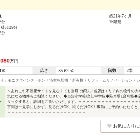
１
築21年7ヶ月
2分
15階建
徒歩19分
6分
,080
万円
広さ
階数
2階
LDK
85.62m
2
り
モニタ付インターホン
浴室乾燥機
所有権
リフォームリノベーション
＼あれこれ不動産サイトを見なくても当店で解決／当店はエリア内の物件の大
気になる物件もご相談ください。◆当知小学校/当知中学校◆駐車場1台可能◆
ト
リックすると、詳細をご覧いただけます。＝＝＝＝＝＝＝＝＝＝＝＝＝＝＝＝
百聞は一見学にしかず。見るだけOK、聞くだけOK！事前にご予約いただくと
＝＝＝＝＝＝＝＝＝＝＝＝＝＝＝＝＝＝＝＝＝
お気に入りに