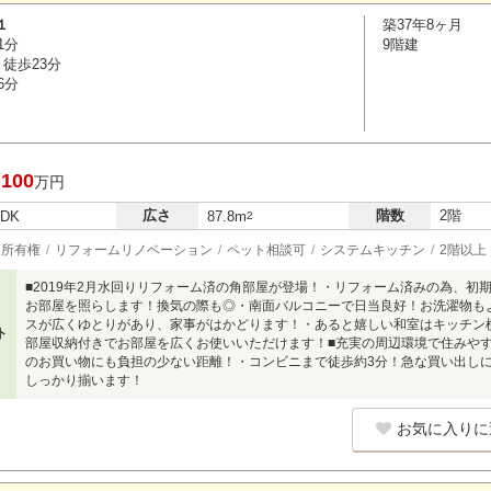
１
築37年8ヶ月
1分
9階建
徒歩23分
6分
,100
万円
広さ
階数
2階
LDK
87.8m
2
所有権
リフォームリノベーション
ペット相談可
システムキッチン
2階以上
■2019年2月水回りリフォーム済の角部屋が登場！・リフォーム済みの為、初
お部屋を照らします！換気の際も◎・南面バルコニーで日当良好！お洗濯物も
スが広くゆとりがあり、家事がはかどります！・あると嬉しい和室はキッチン
ト
部屋収納付きでお部屋を広くお使いいただけます！■充実の周辺環境で住みや
のお買い物にも負担の少ない距離！・コンビニまで徒歩約3分！急な買い出し
しっかり揃います！
お気に入りに