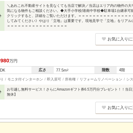
＼あれこれ不動産サイトを見なくても当店で解決／当店はエリア内の物件の大
気になる物件もご相談ください。◆大手小学校/港南中学校◆駐車場1台継承可
ト
クリックすると、詳細をご覧いただけます。＝＝＝＝＝＝＝＝＝＝＝＝＝＝＝
してみてください》やはり「立地」は重要です。現地見学で「立地」をリアル
＝＝＝＝＝＝＝＝＝＝＝＝＝＝＝＝＝
お気に入りに
,980
万円
広さ
階数
4階
LDK
77.5m
2
り
モニタ付インターホン
即入居可
所有権
リフォームリノベーション
シ
お引越し無料サービス！さらにAmazonギフト券6.5万円分プレゼント！！当
ト
無休】
お気に入りに