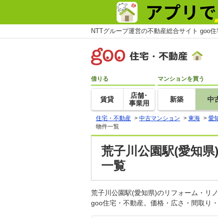
NTTグループ運営の不動産総合サイト goo
借りる
マンションを買う
店舗･
賃貸
新築
中
事業用
住宅・不動産
>
中古マンション
>
東海
>
愛
物件一覧
荒子川公園駅(愛知
一覧
荒子川公園駅(愛知県)のリフォーム・
goo住宅・不動産。価格・広さ・間取り