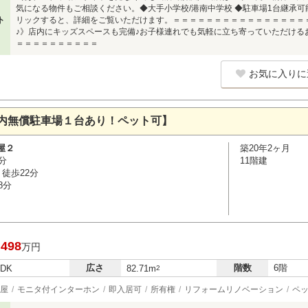
気になる物件もご相談ください。◆大手小学校/港南中学校 ◆駐車場1台継承
ト
リックすると、詳細をご覧いただけます。＝＝＝＝＝＝＝＝＝＝＝＝＝＝＝＝
♪》店内にキッズスペースも完備♪お子様連れでも気軽に立ち寄っていただける
＝＝＝＝＝＝＝＝＝＝
お気に入りに
内無償駐車場１台あり！ペット可】
屋２
築20年2ヶ月
分
11階建
徒歩22分
8分
,498
万円
広さ
階数
6階
LDK
82.71m
2
屋
モニタ付インターホン
即入居可
所有権
リフォームリノベーション
ペ