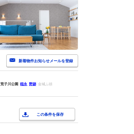
荒子川公園
稲永
野跡
金城ふ頭
この条件を保存