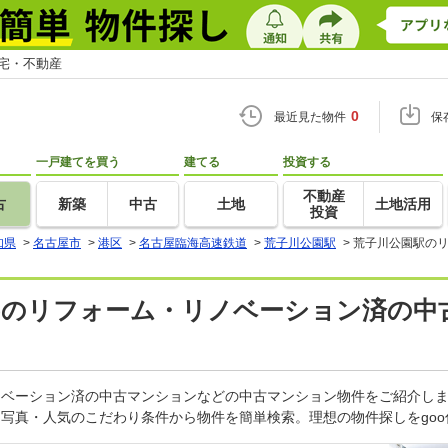
住宅・不動産
0
最近見た物件
保
一戸建てを買う
建てる
投資する
不動産
古
新築
中古
土地
土地活用
投資
知県
>
名古屋市
>
港区
>
名古屋臨海高速鉄道
>
荒子川公園駅
>
荒子川公園駅の
県)のリフォーム・リノベーション済の中
リノベーション済の中古マンションなどの中古マンション物件をご紹介し
・写真・人気のこだわり条件から物件を簡単検索。理想の物件探しをgo