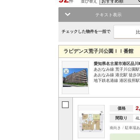
件
並び替え
テキスト表示
チェックした物件を一括で
ラビデンス荒子川公園ＩＩ番館
愛知県名古屋市港区品川
あおなみ線 荒子川公園駅
あおなみ線 港北駅 徒歩1
地下鉄名港線 港区役所駅 
2
価格
間取り
4
南向き
駐車場あ