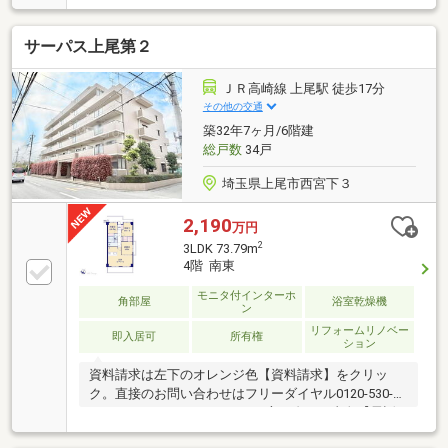
室収納完備。リビングやダイニング・ホール収納を備
え、すっきりとした居住スペースに♪】POINT3.【2026
サーパス上尾第２
年9月リフォーム完了予定！食洗機や浴室TVモニタ
ー・乾燥機など永住の邸に相応しい設備・仕様】
POINT4.【大船駅周辺には商店街があり商業施設・飲
ＪＲ高崎線 上尾駅 徒歩17分
食店が充実！ご帰宅前のお買い物にも重宝します】
その他の交通
◇◆◇◆◇◆◇◆◇◆◇◆◇◆◇～東急リバブル大
築32年7ヶ月/6階建
船センターまでお問い合わせ下さい～『スーモを見
総戸数
34戸
て』とお伝えいただくとスムーズです
埼玉県上尾市西宮下３
2,190
万円
2
3LDK 73.79m
4階 南東
モニタ付インターホ
角部屋
浴室乾燥機
ン
リフォームリノベー
即入居可
所有権
ション
資料請求は左下のオレンジ色【資料請求】をクリッ
ク。直接のお問い合わせはフリーダイヤル0120-530-
077まで。（スマートフォンの方は右下の青色【電話
で問い合わせ】をクリック）☆テレビで紹介された