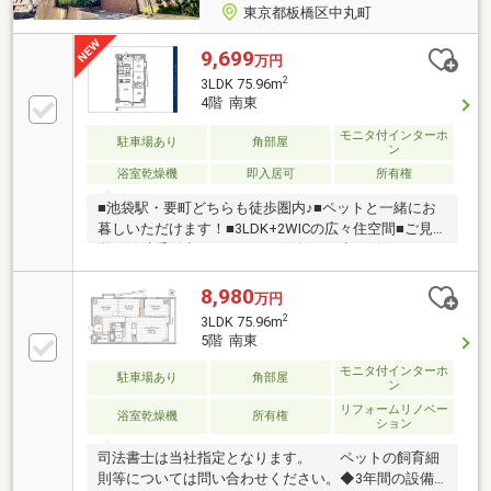
東京都板橋区中丸町
9,699
万円
2
3LDK 75.96m
4階 南東
モニタ付インターホ
駐車場あり
角部屋
ン
浴室乾燥機
即入居可
所有権
■池袋駅・要町どちらも徒歩圏内♪■ペットと一緒にお
暮しいただけます！■3LDK+2WICの広々住空間■ご見
学は随時受付中ですので、お気軽にお申し付け下さ
い！【東宝ハウス練馬にご相談ください！】・生涯に
わたるアフターサポート「東宝ハウスNEXT」。購入
8,980
万円
後も、税務や法務・保険の最適化・借換等のご提案が
2
3LDK 75.96m
可能です。・数ある提携銀行から最適な住宅ローンの
5階 南東
ご提案を。20以上の提携した金融機関からお客様の要
モニタ付インターホ
望に沿った住宅ローンをご紹介します。物件の詳細に
駐車場あり
角部屋
ン
ついて、ご見学希望のお客様は下記番号までお気軽に
リフォームリノベー
ご連絡下さい。お問い合わせ専用フリーダイヤル ：０
浴室乾燥機
所有権
ション
１２０－０６３－００２
司法書士は当社指定となります。 ペットの飼育細
則等については問い合わせください。◆3年間の設備