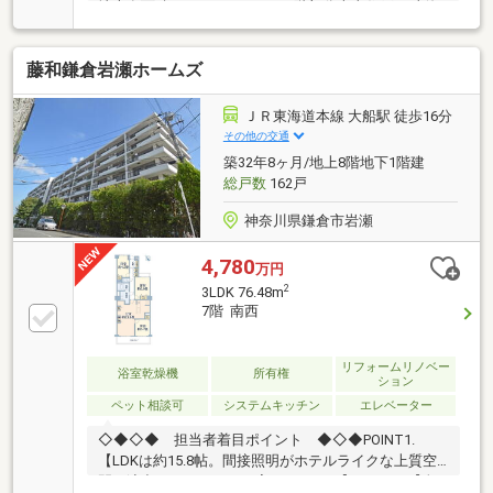
地専有面積70.73m2・3LDK・3階部分南東住戸JR東海
道線・横須賀線・京浜東北根岸線「大船」駅 徒歩16分
■見学予約に関しましては【0120-885-236】までお待
藤和鎌倉岩瀬ホームズ
ちしております。―物件のおすすめポイント―2024年5
月室内リフォーム済み・リフォーム内容・・フローリ
ング・クロス全室新規張替・システムキッチン新規交
ＪＲ東海道本線 大船駅 徒歩16分
換・ユニットバス新規交換・洗面化粧台新規交換・ト
その他の交通
イレ新規交換
築32年8ヶ月/地上8階地下1階建
総戸数
162戸
神奈川県鎌倉市岩瀬
4,780
万円
2
3LDK 76.48m
7階 南西
リフォームリノベー
浴室乾燥機
所有権
ション
ペット相談可
システムキッチン
エレベーター
◇◆◇◆ 担当者着目ポイント ◆◇◆POINT1.
【LDKは約15.8帖。間接照明がホテルライクな上質空
間を演出、ゆったりとお寛ぎください】POINT2.【全