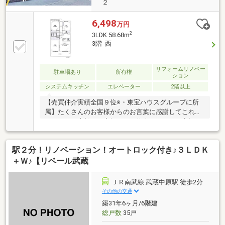
２
6,498
万円
2
3LDK 58.68m
3階 西
リフォームリノベー
駐車場あり
所有権
ション
システムキッチン
エレベーター
2階以上
【売買仲介実績全国９位※・東宝ハウスグループに所
属】たくさんのお客様からのお言葉に感謝してこれか
らも楽しく素敵なお家探しをお約束します。お家探し
を始めてみようと思われたらまずは、お気軽に東宝ハ
ウス溝の口に相談してみませんか？何も決まっていな
駅２分！リノベーション！オートロック付き♪３ＬＤＫ
くて大丈夫！まずはお客様の夢をお聞かせください！
「行って良かったね」と思っていただけるように、ス
＋Ｗ♪【リベール武蔵
タッフ一同いつでもお客様のお問合せをお待ちしてお
ります☆（※2025年11月住宅新報より抜粋）
ＪＲ南武線 武蔵中原駅 徒歩2分
その他の交通
築31年6ヶ月/6階建
総戸数
35戸