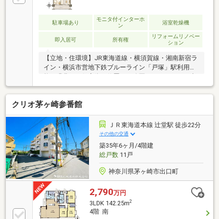
モニタ付インターホ
駐車場あり
浴室乾燥機
ン
リフォームリノベー
即入居可
所有権
ション
【立地・住環境】JR東海道線・横須賀線・湘南新宿ラ
イン・横浜市営地下鉄ブルーライン「戸塚」駅利用可
能。緑豊かな住宅街に位置し、公園やスーパーなど生
活利便施設も身近に揃う、落ち着いた住環境です。
【建物・共用部】総戸数195戸のビッグコミュニテ
クリオ茅ヶ崎参番館
ィ。ペット飼育可能（細則有）で、大切な家族と一緒
に暮らせます。管理体制も良好で、安心して長くお住
まいいただけるマンションです。【住戸・設備】73.94
ＪＲ東海道本線 辻堂駅 徒歩22分
㎡・3LDKの新規リノベーション住戸。システムキッチ
その他の交通
ンやユニットバス、洗面化粧台、トイレなど水回り設
築35年6ヶ月/4階建
備を一新。全居室収納を備え、機能性と快適性を兼ね
総戸数
11戸
備えた住まいです。
神奈川県茅ヶ崎市出口町
2,790
万円
2
3LDK 142.25m
4階 南