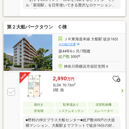
ル「新宿駅」を日常使いできる贅沢なロケーション。
約20畳の開放的なLDK、専有面積97.29㎡を誇るゆとり
の住空間です。2つの大型収納を完備しており、室内
をより一層すっきりと広くお使いいただけます。～物
第２大船パークタウン Ｃ棟
件スペック～◆新耐震基準適合マンション◆丸ノ内線
「西新宿」徒歩11分◆総武線「大久保」徒歩5分◆山
手線「新宿」徒歩15分◆3LDK 専有面積97.29㎡◆ペッ
ＪＲ東海道本線 大船駅 徒歩16分
ト飼育可◆4階部分の住戸◆リノベーション済◆給排
その他の交通
水管・システムキッチン・浴室交換◆床暖房・食洗
築44年6ヶ月/7階建
機・浴室乾燥機◆頭金0円から購入可!長期低金利50年
総戸数
309戸
ローン
神奈川県横浜市栄区笠間４
2,890
万円
2
3LDK 70.73m
3階 南
南向き
駐車場あり
浴室乾燥機
所有権
システムキッチン
エレベーター
■野村の仲介プラス大船センター■総戸数309戸の大規
模マンション、大船駅までフラットで徒歩16分の好立