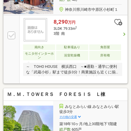
内設備が日々の生活を支えます。
神奈川県川崎市中原区小杉町１
8,290
万円
2
3LDK 79.33m
3階 南
南向き
駐車場あり
角部屋
モニタ付インターホ
浴室乾燥機
所有権
ン
～ TOHO HOUSE 横浜西口 ～■通勤・通学に便利
な「武蔵小杉」駅まで徒歩3分！商業施設も近くに揃
った好立地■3面バルコニーが開放感を演出する角住
戸！陽当たり・通風良好です■こだわりのフルリノベ
ーションで生まれ変わった、美しく快適な住空間■窓
Ｍ．Ｍ．ＴＯＷＥＲＳ ＦＯＲＥＳＩＳ Ｌ棟
付きで明るいキッチンスペース、開放感のある対面
式！家事をしながらリビングが見渡せます■2面採光で
明るく開放感のあるリビングは約17.4帖のゆとりある
みなとみらい線 みなとみらい駅
広さ■2部屋にWICを設置、収納欲のある間取りですご
徒歩3分
見学のご希望、資料請求、ご質問などなど、お気軽に
その他の交通
まずはお問い合わせください♪【 フリーダイヤル：
築18年10ヶ月/地上30階地下1階建
0120-821-930 】
総戸数
605戸