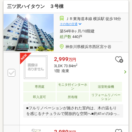
【やどかリッチ】使えます！豊かに過ごすには【イン
三ツ沢ハイタウン ３号棟
テリア】家具や家電と【エクステリア】カーポートや
楽しめる庭、この充実度で変わってきます。これらを
一括で購入でき、その代金を住宅ローンに組み込むこ
ＪＲ東海道本線 横浜駅 徒歩18分
とが可能なサービス、それがやどかリッチです。
その他の交通
築54年8ヶ月/10階建
総戸数
440戸
神奈川県横浜市西区宮ケ谷
2,999
万円
2
3LDK 73.84m
1階 南東
モニタ付インターホ
専用庭
浴室乾燥機
ン
リフォームリノベー
即入居可
所有権
ション
■フルリノベーションが施された室内は、木の温もり
を感じるナチュラルで開放的な空間へ■約41㎡のゆっ
たりとした専用庭は、ガーデニングやホビースペース
に最適♪■キッチン横のパントリーや、2つのウォーク
インクローゼットなど、すっきり片付く収納の充実ぶ
2,980