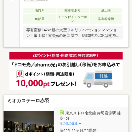
南向き
駐車場あり
最上階
モニタ付インターホ
角部屋
浴室乾燥機
ン
専有面積142㎡超の大型フルリノベーションマンショ
ン！最上階4面採光の角部屋で、約30帖のLDKは開放感
たっぷり。富士山・江の島を望む眺望も魅力です。
WIC・SIC・ユーティリティルームを備え、収納力と使
いやすさも充実。キッチン、浴室、洗面台、トイレな
ど水回りも一新し、気持ちよく新生活を始められます
♪平置き専用駐車場付きで、周辺には小学校、幼稚
園、保育園、公園、スーパー、コンビニも揃う暮らし
やすい住環境。辻堂駅・茅ヶ崎駅方面へもアクセスし
やすく、湘南らしいゆとりある毎日を楽しめる一邸で
す！現地にて実際の広さと眺望を体感できます。ぜひ
実際の雰囲気をご覧ください！
ミオカステーロ赤羽
東京メトロ南北線 赤羽岩淵駅 徒
歩1分
その他の交通
築11年11ヶ月/11階建