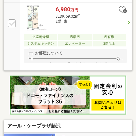
ます◇リノベーションにより美しく快適に生まれ変わ
るゆとりある3LDK（2026年8月完了予定）◇テラスと
6,980
万円
繋がるLDKは14.9帖の広々とした憩いの空間◇水回り
2
3LDK 69.02m
一新！床暖房、食洗機など快適な暮らしを彩る設備も
2階 東
充実しています【東宝ハウス横浜】提携銀行 横浜銀
行利用可変動金利35年の場合 金利 ０．９２０％
（諸条件あり） 【横浜銀行 提携金利】お問い合わ
浴室乾燥機
床暖房
所有権
せは【フリーダイヤル： ０１２０－７５９－６１
システムキッチン
エレベーター
2階以上
０ 】までお気軽にどうぞ♪
┏┓お部屋について
┗□━━━━━━━━━━━━━━━━━━━━━◇
モトスミ・ブレーメン通り商店街まで徒歩6分、 ス
ーパー徒歩3分以内と周辺環境充実！◇窓は、ペアサ
ッシにしておりますので 遮音性・断熱性が高くなっ
ています。◇収納充実な間取り◇リビングにはTES式
の床暖房付◇一部リフォーム履歴有！■2010年8月・キ
ッチン交換・窓ガラスを複層ガラスへ変更・襖取替・
クロス張替・シャワーヘッド交換■2020年頃・給湯器
交換
アール・ケープラザ藤沢