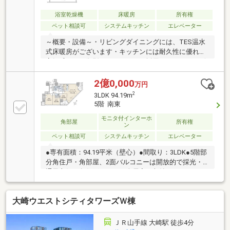
いカウンター）
浴室乾燥機
床暖房
所有権
ペット相談可
システムキッチン
エレベーター
～概要・設備～・リビングダイニングには、TES温水
式床暖房がございます・キッチンには耐久性に優れた
高級感のある御影石カウンターを採用・ディスポーザ
ー、食器洗い乾燥機など充実したキッチン設備・浴室
にはミストサウナ機能付ガス浴室暖房乾燥機「ミステ
2億0,000
万円
ィ」を採用・トイレは手洗いカウンターもあり、節水
2
3LDK 94.19m
機能付きのタンクレストイレ・省エネタイプの高効率
5階 南東
給湯器「エコジョーズ」・給気口は侵入する音を軽減
モニタ付インターホ
させる防音フードを採用・サッシは遮音性を高める遮
角部屋
所有権
ン
音等級T-3を採用・ペット飼育可能（飼育細則による制
ペット相談可
システムキッチン
エレベーター
限あり）
●専有面積：94.19平米（壁心）●間取り：3LDK●5階部
分角住戸・角部屋、2面バルコニーは開放的で採光・
通風良好・角住戸につき、全居室に収納があります・
浴室はゆとりのある1620サイズ、一日の疲れをゆっく
りと癒せます●ペット2匹まで飼育可(細則あり)大切な
大崎ウエストシティタワーズＷ棟
家族と一緒に暮らすことができます。●充実の共用施
設コンシェルジュデスク・オーナーズラウンジ、ミー
ティングルーム、ガーデンビューライブラリー●充実
ＪＲ山手線 大崎駅 徒歩4分