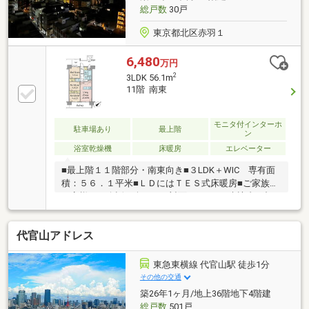
総戸数
30戸
東京都北区赤羽１
6,480
万円
2
3LDK 56.1m
11階 南東
モニタ付インターホ
駐車場あり
最上階
ン
浴室乾燥機
床暖房
エレベーター
■最上階１１階部分・南東向き■３LDK＋WIC 専有面
積：５６．１平米■ＬＤにはＴＥＳ式床暖房■ご家族や
お客様との会話も楽しめる対面キッチン■来訪者の顔
を確認できるTVモニター付インターホン■ご不在でも
荷物を受け取れる宅配BOX■二重床・二重天井～周辺
代官山アドレス
環境～●北区立赤羽小学校…約345ｍ ●北区立赤羽岩
淵中学校…約751ｍ ●北区立赤羽東公園…約215ｍ ●
まいばすけっと 赤羽岩淵駅前店…約141ｍ ●セブン-イ
東急東横線 代官山駅 徒歩1分
レブン 赤羽岩淵駅前店…約220ｍ※その他月額費用 地
その他の交通
代：4787円、ハイセクト利用料：1404円、町会費：
築26年1ヶ月/地上36階地下4階建
100円
総戸数
501戸