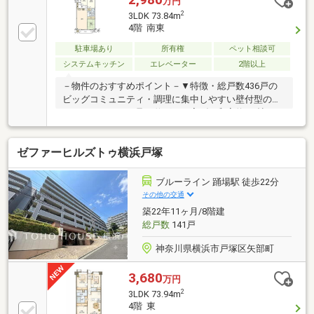
万円
りも魅力的です■スロップシンク付きで、お庭のお手
2
3LDK 73.84m
入れや汚れ物のお洗濯も快適にこなせます♪■管理体制
4階 南東
良好なビッグコミュニティで、新生活を心地よくスタ
ートさせましょう！ お問い合わせは【フリーダイヤ
駐車場あり
所有権
ペット相談可
ル：0120-702-700】までお気軽にどうぞ♪
システムキッチン
エレベーター
2階以上
－物件のおすすめポイント－▼特徴・総戸数436戸の
ビッグコミュニティ・調理に集中しやすい壁付型のシ
ステムキッチン・足を伸ばして寛げる和室約6.0帖が
LDに隣接・LDを含む2室に面する南東向きバルコニ
ー、物置付・プライバシーに配慮されたクランクイン
ゼファーヒルズトゥ横浜戸塚
玄関・ペット飼育可(飼育細則有)・敷地内にプール・
公園有▼周辺環境・横浜市立宮谷小学校 徒歩4分(約
250m)・横浜市立市民病院 徒歩5分(約360m)・セブン
ブルーライン 踊場駅 徒歩22分
イレブン横浜浅間台店 徒歩2分(約160m)■ ご希望の住
その他の交通
まい探しをお手伝いします ━━━━━・・・物件の詳
築22年11ヶ月/8階建
細・ご相談はお気軽にお問い合わせください。
総戸数
141戸
神奈川県横浜市戸塚区矢部町
3,680
万円
2
3LDK 73.94m
4階 東