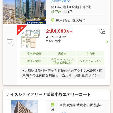
のセキュリティ24時間有人警備/ダブルオートロック/
その他の交通
エレベーター内防犯カメラ 等で安全な暮らしを守りま
築17年/地上39階地下3階建
す。
総戸数
1084戸
東京都品川区大崎２
2億4,880
万円
2
3LDK 87.03m
29階 南東
浴室乾燥機
床暖房
所有権
タワーマンション
管理人常駐
システムキッチン
(階建20階以上)
■大崎駅徒歩4分×デッキ直結の快適アクセス■29階・南
東向きの圧倒的な眺望と日当たり【お部屋のポイン
ト】・87.03㎡のゆとりある3LDK・29階・南東向きに
つき陽当たり、眺望良好・WIC・SIC・トランクルーム
付きの豊富な収納【リフォーム内容】・全居室クロス
ナイスシティアリーナ武蔵小杉エアリーコート
張替・フローリング増し張り（Panasonicウスイー
タ）・ユニットバス交換（1620サイズ）・給湯器交
換、トイレ交換・キッチン・洗面水栓交換、ハウスク
ＪＲ横須賀線 武蔵小杉駅 徒歩5
リーニング実施【周辺環境のポイント】・JR山手線
分