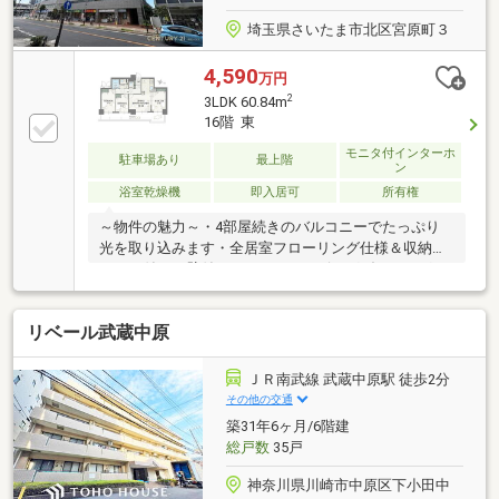
埼玉県さいたま市北区宮原町３
4,590
万円
2
3LDK 60.84m
16階 東
モニタ付インターホ
駐車場あり
最上階
ン
浴室乾燥機
即入居可
所有権
～物件の魅力～・4部屋続きのバルコニーでたっぷり
光を取り込みます・全居室フローリング仕様＆収納ス
ペース付き・壁付けキッチンでリビングダイニングの
広さを確保・リフォームされた室内ですぐの新生活も
送れます■アクセス・高崎線「宮原」駅徒歩2分・ニュ
リベール武蔵中原
ーシャトル「東宮原」駅徒歩11分■成約特典あり・住
まいのお手入れセットプレゼント・最大3000円分の
QUOカード進呈＊埼玉東エリアで46年＊売買・賃貸・
ＪＲ南武線 武蔵中原駅 徒歩2分
相続・管理までまるごとサポート1人ひとりに寄り添
その他の交通
うサポートをお約束全国944店舗のネットワークで豊
築31年6ヶ月/6階建
富な物件をご提案住宅ローン相談もプロにお任せ！送
総戸数
35戸
迎も可能です
神奈川県川崎市中原区下小田中