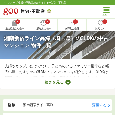
NTTグループ運営の不動産総合サイト goo住宅・不動産
1
0
0
0
最近検索した条件
最近見た物件
保存した条件
お気に入り
湘南新宿ライン高海（埼玉県）の3LDKの中古
マンション 物件一覧
夫婦やカップルだけでなく、子どものいるファミリー世帯など幅
広い層におすすめの3LDK中古マンションを紹介します。3LDKは
個室が多いため、家族構成を問わず暮らしやすいことがポイン
続きを見る
ト。寝室・収納部屋・書斎など、家族の希望にあわせて使い方を
変えられますよ。広々とした空間はゆったりくつろげるため、充
実した暮らしを実現できるでしょう。
路線
変更する
湘南新宿ライン高海