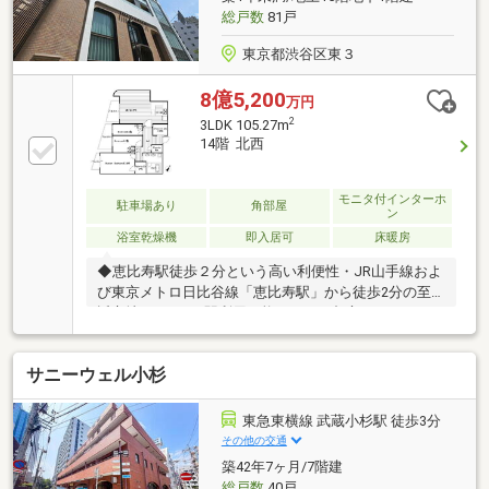
心地をご体感ください。
総戸数
81戸
東京都渋谷区東３
8億5,200
万円
2
3LDK 105.27m
14階 北西
モニタ付インターホ
駐車場あり
角部屋
ン
浴室乾燥機
即入居可
床暖房
◆恵比寿駅徒歩２分という高い利便性・JR山手線およ
び東京メトロ日比谷線「恵比寿駅」から徒歩2分の至
近立地です。・2駅利用可能なため、都心のあらゆる
主要エリアへダイレクトに移動できます。◆14階角住
戸からの開放的なパノラマ・14階という高層階に位置
サニーウェル小杉
し、美しい都心の景色を日夜楽しむことができま
す。・2面バルコニーの角住戸設計で、室内に心地よ
い光と風をたっぷりと取り込みます。◆105平米の洗
東急東横線 武蔵小杉駅 徒歩3分
練された私邸空間・専有面積は105.27平米。全居室に
その他の交通
十分な独立性をクローゼットを備えた3LDKです。・
築42年7ヶ月/7階建
2025年12月竣工という新しさを誇り、最新の優れた室
総戸数
40戸