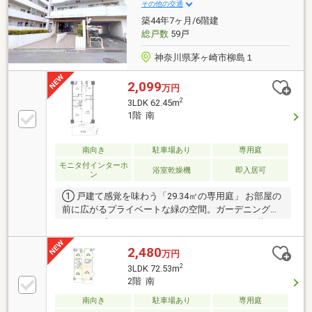
宝ハウスフィナンシャル 不動産仲介業初の住信SBI
その他の交通
ネット銀行支店。 金利と保障が更に充実したオリジ
築44年7ヶ月/6階建
ナル住宅ローン！
総戸数
59戸
神奈川県茅ヶ崎市柳島１
2,099
万円
2
3LDK 62.45m
1階 南
南向き
駐車場あり
専用庭
モニタ付インターホ
浴室乾燥機
即入居可
ン
① 戸建て感覚を味わう「29.34㎡の専用庭」 お部屋の
前に広がるプライベートな緑の空間。ガーデニング、
ビニールプール、DIYスペースなど、マンション暮らし
に「庭のある贅沢」をプラスします② 「ペット2頭
OK（犬・猫）」で、一瞬に新生活をスタートペット飼
2,480
万円
育可の物件でも「1頭まで」が多い中、こちらは2頭ま
2
3LDK 72.53m
で一緒に暮らせます。大切な家族を諦める必要はあり
2階 南
ません。③ 水まわりから配管まで、新調された快適
南向き
駐車場あり
専用庭
インフラ キッチン：食洗機＆浄水器付きのシステムキ