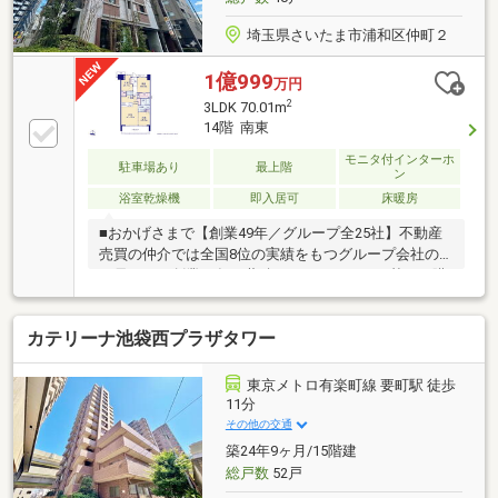
ビス)□東宝ハウスCLUB
埼玉県さいたま市浦和区仲町２
1億999
万円
2
3LDK 70.01m
14階 南東
モニタ付インターホ
駐車場あり
最上階
ン
浴室乾燥機
即入居可
床暖房
■おかげさまで【創業49年／グループ全25社】不動産
売買の仲介では全国8位の実績をもつグループ会社の
一員です！創業49年の蓄積されたノウハウを基にご購
入・ご売却・お買替え全てをサポート致します■東宝
ハウスNEXTアフターサポート専門のグループ会社。
カテリーナ池袋西プラザタワー
ライフパートナー（FP資格）が住まいの問題点や暮ら
しの不安を解消します■東宝ハウスフィナンシャル不
動産仲介業初の住信SBIネット銀行支店。金利と保障
東京メトロ有楽町線 要町駅 徒歩
が更に充実したオリジナル提携住宅ローンをお届けし
11分
ます■未来カレンダー東宝ハウス独自開発のライフシ
その他の交通
ミュレーションソフト。ローン完済までの家計収支を
築24年9ヶ月/15階建
視える化し、将来のリスクや不安を対策します
総戸数
52戸