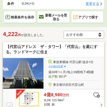
条件
変更する
3LDK(+S)
新着メールを受
検索条件を保存
アプリで探す
取る
4,222
件
が該当しました。
【代官山アドレス ザ・タワー】「代官山」を庭にす
る。ランドマークに住ま
東急東横線 代官山駅 徒歩1分
その他の交通
築26年1ヶ月/地上36階地下4階建
総戸数
501戸
東京都渋谷区代官山町
4億8,980
万円
2
3LDK 125.58m
32階 南