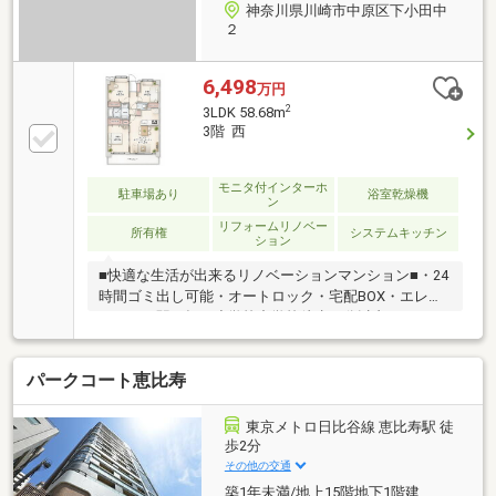
神奈川県川崎市中原区下小田中
２
6,498
万円
2
3LDK 58.68m
3階 西
モニタ付インターホ
駐車場あり
浴室乾燥機
ン
リフォームリノベー
所有権
システムキッチン
ション
■快適な生活が出来るリノベーションマンション■・24
時間ゴミ出し可能・オートロック・宅配BOX・エレベ
ーター・駅平坦・小学校中学校徒歩５分以内・スーパ
ー５分以内と快適さと利便性を兼ねそろえたマンショ
ンとなっております。JR南武線「武蔵中原」駅徒歩2
パークコート恵比寿
分の好立地。新規リノベーション済みの3LDKは、全居
室収納に加え便利なウォークインクローゼット付き。
スーパーやコンビニ、小学校も徒歩圏内で毎日の暮ら
東京メトロ日比谷線 恵比寿駅 徒
しが快適。オートロック・宅配ボックス・防犯カメラ
歩2分
も備え、安心と利便性を兼ね備えた住まいです。空室
その他の交通
につきご都合に合わせてご見学可能。ぜひ現地で住み
築1年未満/地上15階地下1階建