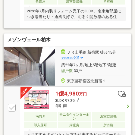
ッチン バスルーム：1416サイズへ広々アップ！追焚＆
角部屋
浴室乾燥機
所有権
浴室乾燥機付き その他：トイレ、洗面、全室フローリ
2026年7月内装リフォーム完了の3LDK。南東角部屋に
ング貼、給水・給湯配管まで更新
つき陽当たり・通風良好で、明るく開放感のある住ま
いです。約14.9帖のLDKには食洗機付きシステムキッ
チンを新設し、浴室・洗面化粧台・トイレ・建具・フ
ローリング・クロスなども交換済み。ペット飼育可能
メゾンヴェール柏木
（規約有）のため、大切なご家族と一緒に暮らせま
す。スーパーや生活施設も利用しやすく、ファミリー
にもおすすめ。リフォーム済みのため初期費用を抑え
ＪＲ山手線 新宿駅 徒歩15分
られ、購入後すぐに新生活をスタートできます。ぜひ
その他の交通
一度、現地で陽当たりや住み心地をご体感ください。
築22年7ヶ月/地上5階地下5階建
総戸数
33戸
東京都新宿区北新宿１
1億4,980
万円
2
3LDK 97.29m
4階 南
モニタ付インターホ
南向き
浴室乾燥機
ン
即入居可
床暖房
所有権
～おすすめポイント～日本を代表するビッグターミナ