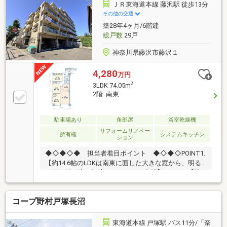
ＪＲ東海道本線 藤沢駅 徒歩13分
その他の交通
築28年4ヶ月/6階建
総戸数
29戸
神奈川県藤沢市藤沢１
4,280
万円
2
3LDK 74.05m
2階 南東
駐車場あり
角部屋
浴室乾燥機
リフォームリノベー
所有権
システムキッチン
ション
◆◇◆◇◆ 担当者着目ポイント ◆◇◆◇POINT1.
【約14.6帖のLDKは南東に面した大きな窓から、明る
い陽が射し込む快適なファミリー空間】POINT2.【駐
車場1台無償で使用可能(車種による制限あり)。レジャ
ーやショッピングも気軽に楽しめます】POINT3.【2ヶ
コープ野村戸塚長沼
所のバルコニーは陽当り良好。奥行きがあるのでチェ
アを置いてティータイムもおすすめ】POINT4.【2020
年1月にフルリフォームを実施したお部屋です ぜひ
東海道本線 戸塚駅 バス11分/「奈