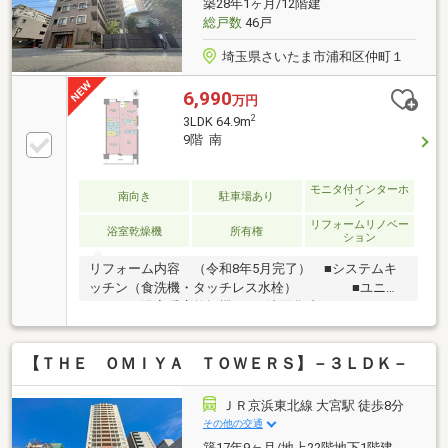
築28年1ヶ月/12階建
件がございます事前にご連絡をいただけるとご案内が
総戸数
46戸
スムーズです
埼玉県さいたま市浦和区仲町１
6,990
万円
2
3LDK 64.9m
9階 南
モニタ付インターホ
南向き
駐車場あり
ン
リフォームリノベー
浴室乾燥機
所有権
ション
リフォーム内容 （令和8年5月完了） ■システムキ
ッチン（食洗機・タッチレス水栓） ■ユニッ
トバス（浴室暖房乾燥機） ■洗面化粧
台
■トイレ（ウォシュレット） ■フローリング張替え
【ＴＨＥ ＯＭＩＹＡ ＴＯＷＥＲＳ】－３ＬＤＫ－
（全面）、クロス張替え（全面）、給湯器交換（追焚
き付き）、建具交換、CF貼替（洗面室・トイレ）、下
駄箱交換、ダウンライト新規設置、スイッチ・コンセ
ＪＲ京浜東北線 大宮駅 徒歩8分
ントプレート交換、ルームクリーニング◎詳細、ご見
その他の交通
学、資金相談などお気軽にフリーダイヤル 「0120-
築17年9ヶ月/地上22階地下1階建