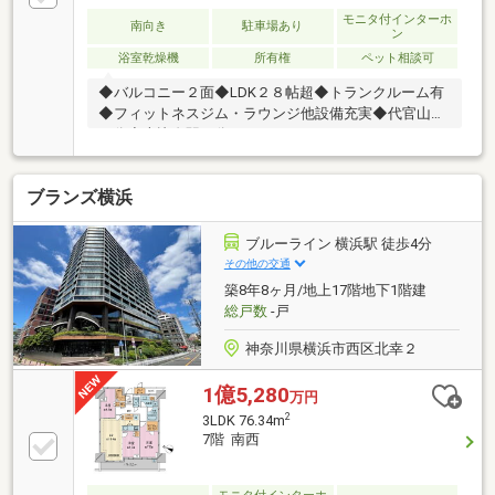
モニタ付インターホ
南向き
駐車場あり
ン
浴室乾燥機
所有権
ペット相談可
◆バルコニー２面◆LDK２８帖超◆トランクルーム有
◆フィットネスジム・ラウンジ他設備充実◆代官山駅
１分◆恵比寿駅８分□□□□ NOT OLD，BE
CLASSIC. □□□□■ウォールメイトは【かかりつけの不
動産屋】として 徹底的にまで顧客主義を貫く事をお約
ブランズ横浜
束いたします■都心エリアに特化した情報網を駆使
し、最良の不動産をご提案■住宅ローンシュミレーシ
ョン無料相談会 毎日随時開催中■ウォールメイトオ
ブルーライン 横浜駅 徒歩4分
リジナルの住宅購入・住替え等について 分かりやすく
その他の交通
解説したガイドブックをご希望者様に【無料プレゼン
築8年8ヶ月/地上17階地下1階建
ト】～弊社ホームページ～https://wallmate.co.jp/～
総戸数
-戸
神奈川県横浜市西区北幸２
1億5,280
万円
2
3LDK 76.34m
7階 南西