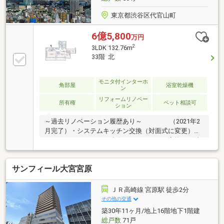
東京都渋谷区代官山町
6億5,800
万円
2
3LDK 132.76m
33階 北
モニタ付インターホ
角部屋
浴室乾燥機
ン
リフォームリノベー
所有権
ペット相談可
ション
～過去リノベーション履歴あり～ （2021年2
月完了）・システムキッチン交換（対面式に変更）・
キッチンにパントリー造作・ユニットバス交換 ・洗
面化粧台交換（2ボウルに変更）・トイレ交換 ・フ
ローリング、カーペット張替 ・建具交換 ・クロ
サンフィール大宮宮原
ス張替 ・SIC造作 ・洗濯機用防水パン交換
・・・等～物件特徴～・36階建て33階部分のため眺望
良好 （眺望は永続的に保証するものではありませ
ＪＲ高崎線 宮原駅 徒歩2分
ん）・鹿島建設株式会社、大成建設株式会社施工・東
その他の交通
急東横線「代官山」駅直結ブリッジ有・各階ごみ置き
築30年11ヶ月/地上16階地下1階建
場あり・24時間有人管理
総戸数
71戸