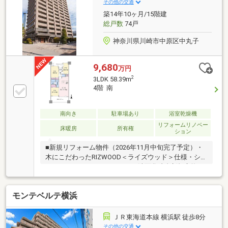
「大崎」駅徒歩4分・ペデストリアンデッキ直結・再
その他の交通
開発が進む大崎エリア
築14年10ヶ月/15階建
総戸数
74戸
神奈川県川崎市中原区中丸子
9,680
万円
2
3LDK 58.39m
4階 南
南向き
駐車場あり
浴室乾燥機
リフォームリノベー
床暖房
所有権
ション
■新規リフォーム物件（2026年11月中旬完了予定）・
木にこだわったRIZWOOD＜ライズウッド＞仕様・シス
テムキッチン・ユニットバス・洗面化粧台新規交換、
フローリング張替え、クロス貼替え等■地震の揺れを
軽減する地震に強い「免震構造」採用マンション！逆
モンテベルテ横浜
梁工法・ハイサッシの採用で窓は大きく開放感があり
ます！■遮音性・快適性を高める二重サッシ・床暖房
など上質な暮らしを演出します。■4階部分・南向きの
ＪＲ東海道本線 横浜駅 徒歩8分
3LDK陽当たり・眺望良好。■JR横須賀線「武蔵小杉」
その他の交通