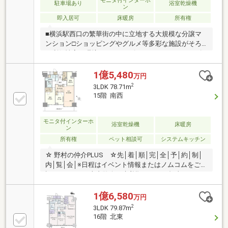
モニタ付インターホ
駐車場あり
浴室乾燥機
ン
即入居可
床暖房
所有権
■横浜駅西口の繁華街の中に立地する大規模な分譲マ
ンション□ショッピングやグルメ等多彩な施設がそろ
う利便性高い環境■オーナーズガーデン、オーナーズ
ラウンジなど上質な共用施設をご用意□暮らしをサポ
ートするコンシェルジェデスクを設置■セキュリティ
1億5,480
万円
性とプライバシー性を確保する内廊下設計□各階に24
2
3LDK 78.71m
時間利用可能なゴミ置き場を設置■管理センターによ
15階 南西
る、２４時間常駐の安心な防犯体制□室内には床暖
房、乾燥機能とミストサウナが付いた浴室、 ディス
ポーザー、ビルトイン浄水器等の便利な機能を装備
モニタ付インターホ
浴室乾燥機
床暖房
ン
所有権
ペット相談可
システムキッチン
☆ 野村の仲介PLUS ☆先│着│順│完│全│予│約│制│
内│覧│会│※日程はイベント情報またはノムコムをご確
認ください。※本内覧会は先着順のため、担当とコン
タクトが取れたお客様から順にご案内させていただき
ます。ご成約(予定含む)の際はご容赦下さい～おすす
1億6,580
万円
めポイント～・トランクルーム、ウォークインクロー
2
3LDK 79.87m
ゼットをはじめ豊富な収納スペース・天然御影石のカ
16階 北東
ウンタートップ（キッチン、洗面化粧台、トイレ手洗