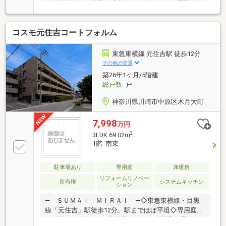
保証◆弊社から直接ご購入のお客様には、修理費用を
軽減する「あんしん保証」サービスを用意しておりま
す。（※諸条件あり）◆24時間トラブル対応◆成約さ
コスモ元住吉コートフォルム
れたお客様には、突発的な設備トラブルに対応する
「駆けつけ」サービスを提供しております。24時間
365日コールセンター対応、30分以内の一次応急処置
東急東横線 元住吉駅 徒歩12分
を無料で実施。（※諸条件あり）
その他の交通
築26年1ヶ月/5階建
総戸数
-戸
神奈川県川崎市中原区木月大町
7,998
万円
2
3LDK 69.02m
1階 南東
駐車場あり
専用庭
床暖房
リフォームリノベー
所有権
システムキッチン
ション
― ＳＵＭＡＩ ＭＩＲＡＩ ―◇東急東横線・目黒
線「元住吉」駅徒歩12分、駅までほぼ平坦◇専用庭付
き1階住戸、階下への生活音を気にせず快適に過ごせ