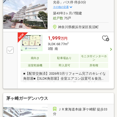
ご覧下さい】
光谷」バス停 停歩3分
◇◆◇◆◇◆◇◆◇◆◇◆◇◆◇◆◇◆◇～東急リ
その他の交通
バブル藤沢センターまでお問い合わせ下さい～『スー
築43年2ヶ月/7階建
モを見て』とお伝えいただくとスムーズです
総戸数
75戸
神奈川県横浜市栄区長沼町
1,999
万円
2
3LDK 68.77m
3階 南
モニタ付インターホ
南向き
駐車場あり
ン
浴室乾燥機
即入居可
所有権
■【配管交換済】2026年3月リフォーム完了のキレイな
角部屋■【3LDK角部屋】全室エアコン設置可＆食洗
機・乾燥機付き■全室エアコン設置可能！【東宝ハウ
ス溝の口】■Google口コミ評価点4.9点！ お陰様で
《1000件Over》の口コミ数！ 多くのお客様にお喜び
茅ヶ崎ガーデンハウス
頂いております！■グループ創業50年／全国9位の実
績 これまで蓄積されたノウハウ・圧倒的な情報力
で、 ポータルサイト未掲載の物件もご紹介可能で
ＪＲ東海道本線 茅ケ崎駅 徒歩33
す。 ご購入・ご売却・お買替え全てをサポート♪■東
分