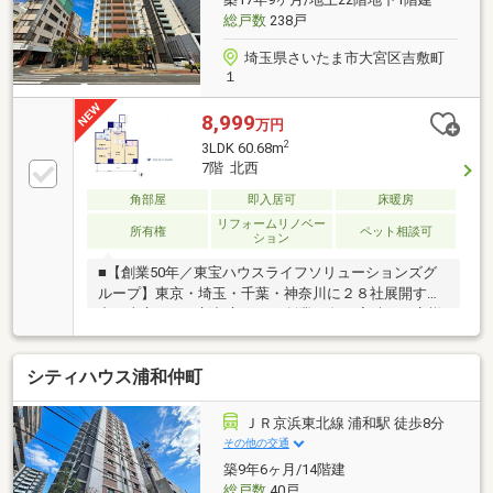
104-853」▼お仕事帰りのご相談等もご対応できま
総戸数
238戸
す。（予約制）
埼玉県さいたま市大宮区吉敷町
１
8,999
万円
2
3LDK 60.68m
7階 北西
角部屋
即入居可
床暖房
リフォームリノベー
所有権
ペット相談可
ション
■【創業50年／東宝ハウスライフソリューションズグ
ループ】東京・埼玉・千葉・神奈川に２８社展開する
中の東宝ハウス新都心です！創業50年の実績でお客様
の大切な資産をご売却・お買替え等全てをサポート致
します■【Ｔ’ｓローン】東宝ハウスフィナンシャルは
シティハウス浦和仲町
住信SBIネット銀行の東宝ハウス支店業務を行ってま
す。・万一の病気やケガで働けなくになったとき
は・・の対策方法・上乗せなしで３大疾病(ガン診断時
ＪＲ京浜東北線 浦和駅 徒歩8分
含む)・全疾病保障が付帯された提携住宅ローンをご提
その他の交通
供します□365日24時間住まいの駆付けサービス（3年
築9年6ヶ月/14階建
間無料）□CLUB OFFプレミアム (多様な特別優待サー
総戸数
40戸