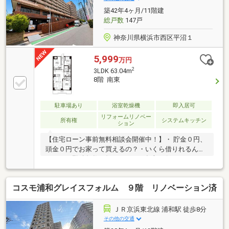
駅徒歩5分、の好立地！お買い物・お出かけに便利で
築42年4ヶ月/11階建
す
総戸数
147戸
神奈川県横浜市西区平沼１
5,999
万円
2
3LDK 63.04m
8階 南東
駐車場あり
浴室乾燥機
即入居可
リフォームリノベー
所有権
システムキッチン
ション
【住宅ローン事前無料相談会開催中！】・ 貯金０円、
頭金０円でお家って買えるの？・いくら借りれるんだ
ろう？・勤続年数が短いけど？・年収が低いけど？・
パートだけど？・育休中だけど？・頭金がないけ
ど？・自営業だけど？・車のローンがあるけど？・住
コスモ浦和グレイスフォルム ９階 リノベーション済
み替えで、今の自宅のローンがまだ残ってるけど？な
ど、お気軽にご相談ください■予約方法・受付フリー
ダイヤル：0120-81-6122・メールの場合：【資料請
ＪＲ京浜東北線 浦和駅 徒歩8分
求】ボタンをクリックでお問い合わせください。事前
その他の交通
に鍵の手配や売主様とスケジュールの調整が必要な物