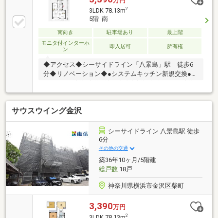
万円
2
3LDK 78.13m
5階 南
南向き
駐車場あり
最上階
モニタ付インターホ
即入居可
所有権
ン
◆アクセス◆シーサイドライン「八景島」駅 徒歩6
分◆リノベーション◆●システムキッチン新規交換●ユ
ニットバス新規交換●洗面化粧台新規交換●トイレ新規
交換●健具新規交換●クロス全室新規貼替●床材新規貼
替●ハウスクリーニング他◆周辺環境◆並木第四小学
サウスウイング金沢
校…約1.8ｋｍ並木中学校…約2ｋｍローソン…約550ｍ
クリエイトＳＤ…約630ｍ文庫幼稚園…約1.4ｋｍカモメ
公園…約500ｍ
シーサイドライン 八景島駅 徒歩
6分
その他の交通
築36年10ヶ月/5階建
総戸数
18戸
神奈川県横浜市金沢区柴町
3,390
万円
2
3LDK 78.13m