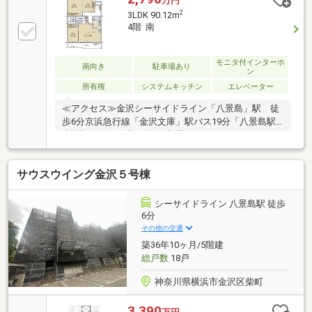
万円
2
3LDK 90.12m
4階 南
モニタ付インターホ
南向き
駐車場あり
ン
所有権
システムキッチン
エレベーター
≪アクセス≫金沢シーサイドライン「八景島」駅 徒
歩6分京浜急行線「金沢文庫」駅バス19分「八景島駅
歩道橋」バス停歩3分≪お部屋について≫・エレベー
ター停止階・ゆとりある90㎡越えの3LDK・LDK側には
幅8.5ｍの南向きバルコニー（北側にもバルコニーあ
サウスウイング金沢５号棟
り）・室内大変綺麗に使っていただいております。・
専用使用権付き駐車場（平置き）
シーサイドライン 八景島駅 徒歩
6分
その他の交通
築36年10ヶ月/5階建
総戸数
18戸
神奈川県横浜市金沢区柴町
3,390