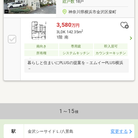
総戸数
18戸
神奈川県横浜市金沢区柴町
3,580
万円
2
3LDK 142.35m
1階 南
南向き
専用庭
即入居可
所有権
システムキッチン
カウンターキッチン
暮らしと住まいにPLUSの提案を－エムイーPLUS横浜
－
1～15
棟
駅
変更する
金沢シーサイドＬ/八景島