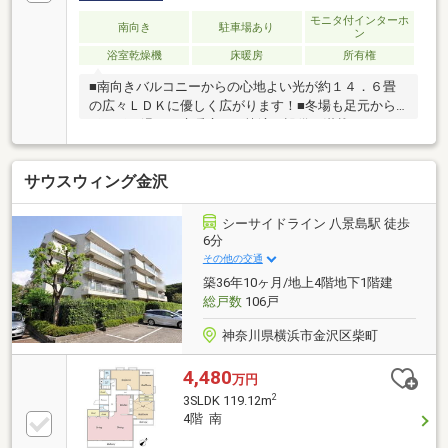
モニタ付インターホ
南向き
駐車場あり
ン
浴室乾燥機
床暖房
所有権
■南向きバルコニーからの心地よい光が約１４．６畳
の広々ＬＤＫに優しく広がります！■冬場も足元から
ポカポカ温まる床暖房など快適な設備が満載です！■
雨の日の衣類乾燥に便利な浴室乾燥機や不在時の荷物
受け取りもスムーズな宅配ボックスも完備していま
サウスウィング金沢
す！■２０２６年５月下旬にはリノベーション完了予
定のきれいなお住まいで新たな暮らしを心地よくデザ
インしてください♪■大切なペット（犬・猫２匹まで）
シーサイドライン 八景島駅 徒歩
と一緒に笑顔溢れる新生活をスタートしませんか？
6分
（細則有）■玄関前のトランクルームなどゆとりの収
その他の交通
納設計♪♪【お問い合わせは【フリーダイヤル：0120-
築36年10ヶ月/地上4階地下1階建
702-700】までお気軽にどうぞ♪】
総戸数
106戸
神奈川県横浜市金沢区柴町
4,480
万円
2
3SLDK 119.12m
4階 南