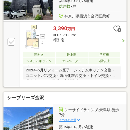
築36年10ヶ月/5階建
総戸数
-戸
神奈川県横浜市金沢区柴町
3,390
万円
2
3LDK 78.13m
5階 南
南向き
最上階
所有権
システムキッチン
エレベーター
2階以上
2026年6月リフォーム完了・システムキッチン交換・
ユニットバス交換・洗面化粧台交換・トイレ交換・建
具交換・クロス貼替・床材貼替・ハウスクリーニング
シーブリーズ金沢
シーサイドライン 八景島駅 徒歩
7分
その他の交通
築35年10ヶ月/5階建