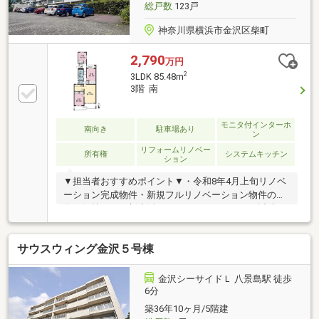
総戸数
123戸
神奈川県横浜市金沢区柴町
2,790
万円
2
3LDK 85.48m
3階 南
モニタ付インターホ
南向き
駐車場あり
ン
リフォームリノベー
所有権
システムキッチン
ション
▼担当者おすすめポイント▼・令和8年4月上旬リノベ
ーション完成物件・新規フルリノベーション物件の
為、気持ちよく新生活をスタートできます！・近隣に
八景島シーパラダイスやコストコなどあり・周辺環境
が平坦で自転車でもお出かけが楽です・自然豊かな環
サウスウィング金沢５号棟
境【皆様のお問い合わせお待ちしております】お問い
合わせ・見学予約は「資料請求をする」「見学予約す
る」をクリックもしくはフリーダイヤル0120-45-3633
金沢シーサイドＬ 八景島駅 徒歩
までお気軽にご連絡ください！
6分
築36年10ヶ月/5階建