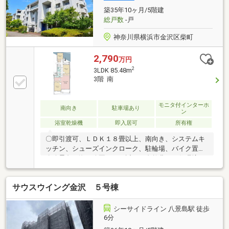
築35年10ヶ月/5階建
総戸数
-戸
神奈川県横浜市金沢区柴町
2,790
万円
2
3LDK 85.48m
3階 南
モニタ付インターホ
南向き
駐車場あり
ン
浴室乾燥機
即入居可
所有権
〇即引渡可、ＬＤＫ１８畳以上、南向き、システムキ
ッチン、シューズインクローク、駐輪場、バイク置場
〇八景島や海の公園がすぐ近くの自然豊かな住環境に
佇む、3階・南向きで日当たり良好な3LDKです 。 専有
面積85.48㎡のゆとりある広さに加え、風通しの良い両
サウスウイング金沢 ５号棟
面バルコニーが魅力 。2026年5月にリノベーションが
完了したばかりの綺麗な内装で新生活をスタートでき
ます 。〇 「八景島駅」徒歩7分と駅チカで、敷地内駐
シーサイドライン 八景島駅 徒歩
車場も空きがあり、ファミリーに一押しのリノベマン
6分
ションです 。●エレベーター停止階は１，４階です