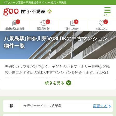
NTTグループ運営の不動産総合サイト goo住宅・不動産
1
0
0
0
最近検索した条件
最近見た物件
保存した条件
お気に入り
八景島駅(神奈川県)の3LDKの中古マンション
物件一覧
夫婦やカップルだけでなく、子どものいるファミリー世帯など幅
広い層におすすめの3LDK中古マンションを紹介します。3LDKは
個室が多いため、家族構成を問わず暮らしやすいことがポイン
続きを見る
ト。寝室・収納部屋・書斎など、家族の希望にあわせて使い方を
変えられますよ。広々とした空間はゆったりくつろげるため、充
実した暮らしを実現できるでしょう。
駅
変更する
金沢シーサイドＬ/八景島