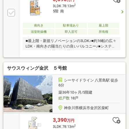
2
3LDK 78.13m
5階 南
南向き
駐車場あり
最上階
浴室乾燥機
即入居可
所有権
■最上階・新規リノベーションの3LDK♪■約16帖の広々
LDK・南向きの陽当たりの良いバルコニー♪■システム
キッチン・食洗器・浄水器付♪■雨の日や花粉の季節に
嬉しい浴室乾燥機あり♪■全居室に収納スペースあり
♪【ギフト商品券フェア開催♪（最大10万円分）】※プ
サウスウィング金沢 ５号館
レゼント情報参照下さい
シーサイドライン 八景島駅 徒歩
6分
築36年10ヶ月/5階建
総戸数
18戸
神奈川県横浜市金沢区柴町
3,390
万円
2
3LDK 78.13m