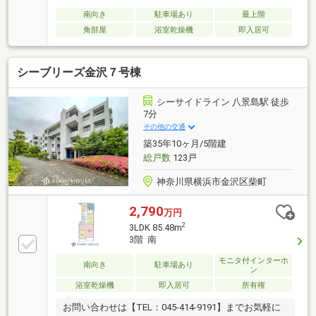
南向き
駐車場あり
最上階
角部屋
浴室乾燥機
即入居可
シーブリーズ金沢７号棟
シーサイドライン 八景島駅 徒歩
7分
その他の交通
築35年10ヶ月/5階建
総戸数
123戸
神奈川県横浜市金沢区柴町
2,790
万円
2
3LDK 85.48m
3階 南
モニタ付インターホ
南向き
駐車場あり
ン
浴室乾燥機
即入居可
所有権
お問い合わせは【TEL：045‐414-9191】までお気軽に