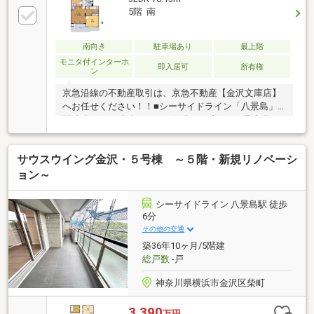
5階 南
南向き
駐車場あり
最上階
モニタ付インターホ
即入居可
所有権
ン
京急沿線の不動産取引は、京急不動産【金沢文庫店】
へお任せください！！■シーサイドライン「八景島」
駅徒歩6分！■南向きにつき陽当たり良好！■最上階！
眺望良好！■専有面積78.13㎡の広々３LDK！■海まで徒
歩圏内！■自然をそばに感じられる住環境です！リフ
サウスウイング金沢・５号棟 ～５階・新規リノベーシ
ォーム内容（2026年7月2日完了！）□システムキッチ
ン・ユニットバス・洗面化粧台新規交換！□トイレ・
ョン～
建具・食洗機新規交換！□クロス・フローリング新規
貼替！□ハウスクリーニング等ぜひお気軽にお問合せ
シーサイドライン 八景島駅 徒歩
ください！
6分
その他の交通
築36年10ヶ月/5階建
総戸数
-戸
神奈川県横浜市金沢区柴町
3,390
万円