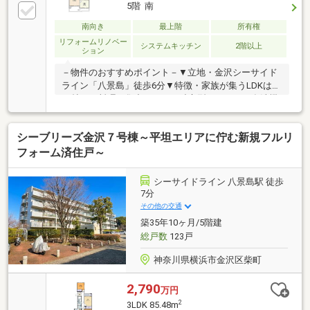
5階 南
南向き
最上階
所有権
リフォームリノベー
システムキッチン
2階以上
ション
－物件のおすすめポイント－▼立地・金沢シーサイド
ライン「八景島」徒歩6分▼特徴・家族が集うLDKは約
16帖・お料理に集中しやすい独立型キッチン、食洗機
搭載・南・北両面バルコニーがLD含む3部屋に面する
設計・水回りに窓有、自然換気しやすい間取り・全居
シーブリーズ金沢７号棟～平坦エリアに佇む新規フルリ
室に収納有▼2026年6月室内リフォーム内容【交換】
キッチン、UB、洗面化粧台、トイレ 等【貼替】全室
フォーム済住戸～
クロス、床材【その他】ハウスクリーニング▼周辺環
境・ローソン金沢福浦二丁目店 徒歩7分(約530m)■ ご
シーサイドライン 八景島駅 徒歩
希望の住まい探しをお手伝いします ━━━━━・・・
7分
物件の詳細・ご相談はお気軽にお問い合わせくださ
その他の交通
い。
築35年10ヶ月/5階建
総戸数
123戸
神奈川県横浜市金沢区柴町
2,790
万円
2
3LDK 85.48m