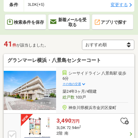
条件
変更する
3LDK(+S)
新着メールを受
検索条件を保存
アプリで探す
取る
41
件
が該当しました。
グランマーレ横浜・八景島センターコート
シーサイドライン 八景島駅 徒歩
6分
その他の交通
築24年3ヶ月/4階建
総戸数
103戸
神奈川県横浜市金沢区柴町
3,490
万円
2
3LDK 72.94m
2階 南