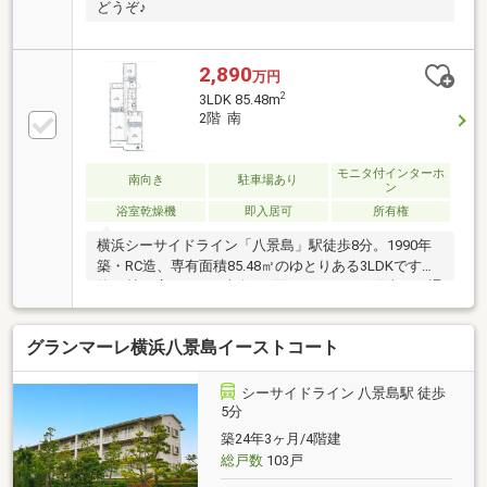
どうぞ♪
2,890
万円
2
3LDK 85.48m
2階 南
モニタ付インターホ
南向き
駐車場あり
ン
浴室乾燥機
即入居可
所有権
横浜シーサイドライン「八景島」駅徒歩8分。1990年
築・RC造、専有面積85.48㎡のゆとりある3LDKです。
約18帖の広々LDKに南向き2面バルコニーで陽当り・通
風良好。室内はリノベーション完了済（壁・天井クロ
ス張替、給湯器交換、コンロ交換、シーリング照明設
グランマーレ横浜八景島イーストコート
置、ハウスクリーニング等）ですぐにご入居いただけ
ます。管理は東急コミュニティーによる全部委託で安
心。空室につき即引渡可能。駐車場・駐輪場・バイク
シーサイドライン 八景島駅 徒歩
置場あり。海の公園にも近い海辺の住環境をお楽しみ
5分
いただけます。
築24年3ヶ月/4階建
総戸数
103戸