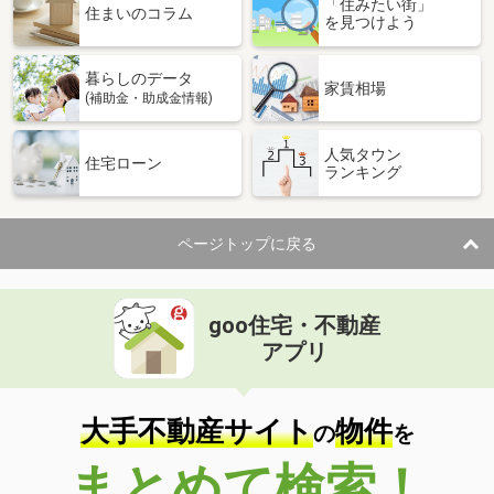
「住みたい街」
住まいのコラム
を見つけよう
暮らしのデータ
家賃相場
(補助金・助成金情報)
人気タウン
住宅ローン
ランキング
ページトップに戻る
goo住宅・不動産
アプリ
大手不動産サイト
物件
の
を
まとめて検索！