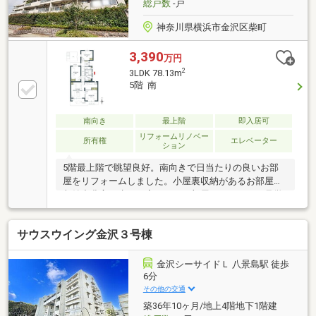
総戸数
-戸
神奈川県横浜市金沢区柴町
3,390
万円
2
3LDK 78.13m
5階 南
南向き
最上階
即入居可
リフォームリノベー
所有権
エレベーター
ション
5階最上階で眺望良好。南向きで日当たりの良いお部
屋をリフォームしました。小屋裏収納があるお部屋で
収納力豊富。生まれ変わったお部屋をいつでもご見学
いただけます。
サウスウイング金沢３号棟
金沢シーサイドＬ 八景島駅 徒歩
6分
その他の交通
築36年10ヶ月/地上4階地下1階建