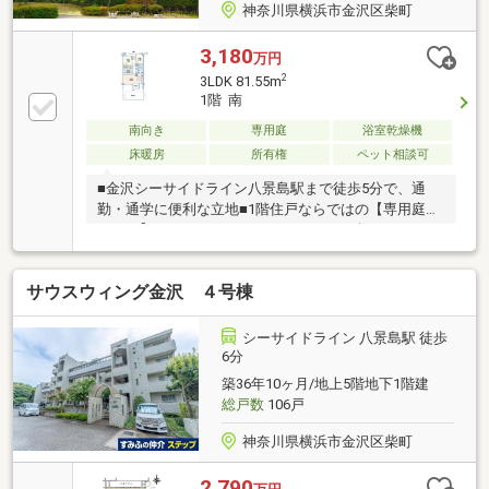
神奈川県横浜市金沢区柴町
3,180
万円
2
3LDK 81.55m
1階 南
南向き
専用庭
浴室乾燥機
床暖房
所有権
ペット相談可
■金沢シーサイドライン八景島駅まで徒歩5分で、通
勤・通学に便利な立地■1階住戸ならではの【専用庭・
テラス】がございます。ガーデニングを楽しんだり
（管理規約等の制限有り）、お子様と遊んだり、プラ
イベートな遊び場として様々な形でお使いいただけま
サウスウィング金沢 ４号棟
す。夏場にはお子様用のプールを置くことも可能■ペ
ット飼育可。大切な家族であるペットと一緒に暮らす
ことが可能（管理規約等による制限あり）■約6畳の和
シーサイドライン 八景島駅 徒歩
室部分は、客間や寝室としてもお使えいただけるほ
6分
か、リビングダイニングとの仕切りを全開にすること
築36年10ヶ月/地上5階地下1階建
でさらに広い空間をつくることも可能■室内は、床の
総戸数
106戸
段差をできる限り解消したフラットフロア設計
神奈川県横浜市金沢区柴町
2,790