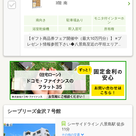
3階 南
モニタ付インターホ
南向き
駐車場あり
ン
浴室乾燥機
即入居可
所有権
【ギフト商品券フェア開催中（最大10万円分）】 ※プ
レゼント情報参照下さい◆八景島至近の平坦エリアに
佇む新規フルリフォーム済住戸♪◆5階建3階部分、エ
レベーターは4階に止まります♪◆間取りは各居室余裕
の広さの使いやすい3LDK♪◆南向きですので陽当り良
好です♪◆空室ですのでお気軽にご見学いただけます♪
シーブリーズ金沢７号館
シーサイドライン 八景島駅 徒歩
11分
その他の交通