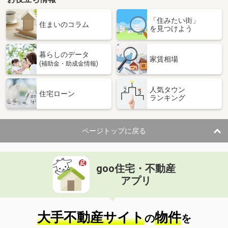
「住みたい街」
住まいのコラム
を見つけよう
暮らしのデータ
家賃相場
(補助金・助成金情報)
人気タウン
住宅ローン
ランキング
ページトップに戻る
goo住宅・不動産
アプリ
大手不動産サイト
物件
の
を