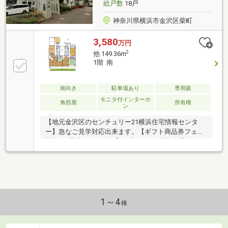
総戸数
18戸
神奈川県横浜市金沢区柴町
3,580
万円
2
他 149.36m
1階 南
南向き
駐車場あり
専用庭
モニタ付インターホ
角部屋
所有権
ン
【地元金沢区のセンチュリー21横浜住宅情報センタ
ー】急なご見学対応出来ます。【ギフト商品券フェア
開催♪（最大10万円分）】※プレゼント情報参照下さ
い。◆新耐震基準マンション・住宅ローン控除制度の
適用、登録免許税の軽減措置、不動産取得税の軽減措
置のメリットが受けられます。◆物件の特徴・総戸数
106戸のビックコミュニティの為、修繕積立金が潤沢
に積立てられおります。・管理形態は（株）大京アス
テージに全部委託し、長期修繕計画等もしっかりと計
1～4
棟
画されております。◆周辺環境・八景島シーパラダイ
スが徒歩13分。・公園が多く点在しております。・メ