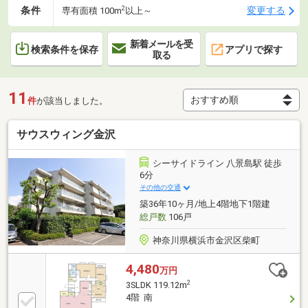
2
条件
変更する
専有面積 100m
以上～
新着メールを受
検索条件を保存
アプリで探す
取る
11
件
が該当しました。
サウスウィング金沢
シーサイドライン 八景島駅 徒歩
6分
その他の交通
築36年10ヶ月/地上4階地下1階建
総戸数
106戸
神奈川県横浜市金沢区柴町
4,480
万円
2
3SLDK 119.12m
4階 南