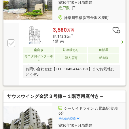
築36年10ヶ月/5階建
総戸数
-戸
神奈川県横浜市金沢区柴町
3,580
万円
2
他 142.35m
1階 南
南向き
駐車場あり
角部屋
モニタ付インターホ
即入居可
所有権
ン
お問い合わせは【TEL：045‐414-9191】までお気軽に
どうぞ♪
サウスウイング金沢３号棟～１階専用庭付き～
シーサイドライン 八景島駅 徒歩
6分
その他の交通
築36年10ヶ月/5階建