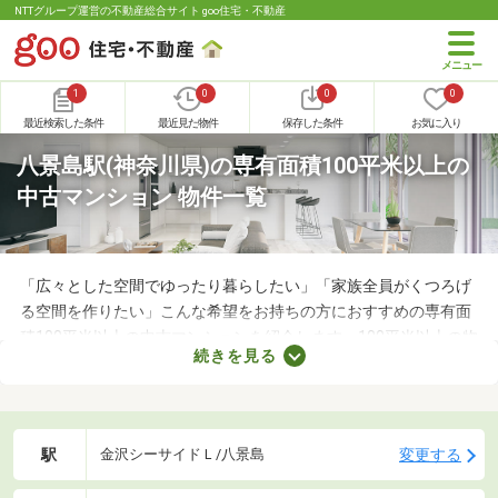
NTTグループ運営の不動産総合サイト goo住宅・不動産
1
0
0
0
最近検索した条件
最近見た物件
保存した条件
お気に入り
八景島駅(神奈川県)の専有面積100平米以上の
中古マンション 物件一覧
「広々とした空間でゆったり暮らしたい」「家族全員がくつろげ
る空間を作りたい」こんな希望をお持ちの方におすすめの専有面
積100平米以上の中古マンションを紹介します。100平米以上の物
続きを見る
件は、4人家族がゆったり暮らす広さとして最適。立地や物件設
備、間取りに応じて予算が変わるので、複数の物件を見比べてみ
てくださいね。
駅
変更する
金沢シーサイドＬ/八景島