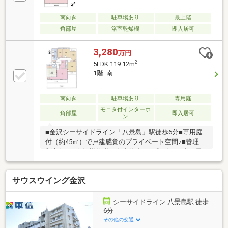
南向き
駐車場あり
最上階
角部屋
浴室乾燥機
即入居可
3,280
万円
2
5LDK 119.12m
1階 南
南向き
駐車場あり
専用庭
モニタ付インターホ
角部屋
即入居可
ン
■金沢シーサイドライン「八景島」駅徒歩6分■専用庭
付（約45㎡）で戸建感覚のプライベート空間♪■管理体
制良好！■大規模修繕工事実施中（令和8年8月完了予
定）■海の公園まで約460ｍ（徒歩5分）■八景島シーパ
ラダイスまで約750ｍ（徒歩9分）
サウスウイング金沢
シーサイドライン 八景島駅 徒歩
6分
その他の交通