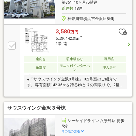
築36年10ヶ月/5階建
総戸数
18戸
神奈川県横浜市金沢区柴町
3,580
万円
2
5LDK 142.35m
1階 南
南向き
駐車場あり
専用庭
モニタ付インターホ
角部屋
即入居可
ン
●「サウスウイング金沢3号棟」102号室のご紹介で
す。専有面積142.35㎡を誇るゆとりの間取りで、2世帯
でのんびり快適に暮らせます。南向きで陽当たりが良
く、38.79㎡の広いバルコニーや専用庭も魅力。金沢シ
ーサイドライン「八景島」駅まで徒歩約6分と駅チカ
サウスウイング金沢３号棟
で、海や緑を感じられる心地よい住環境です。南側の
テラスから行き来可能です。 団地内に広場や近隣に
郵便局あり♪八景島シーパラダイスや海の公園まで徒
シーサイドライン 八景島駅 徒歩
歩移動可能♪釣りやビーチバレーなどマリンレジャー
6分
が盛んです。
その他の交通