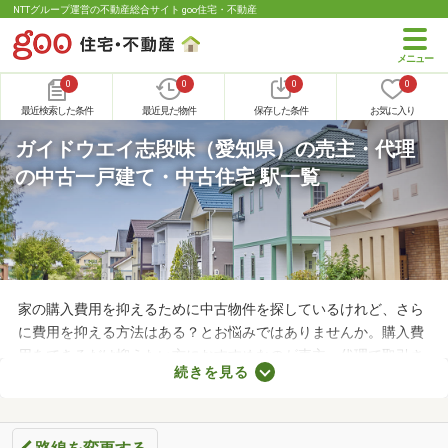
NTTグループ運営の不動産総合サイト goo住宅・不動産
0
0
0
0
最近検索した条件
最近見た物件
保存した条件
お気に入り
ガイドウエイ志段味（愛知県）の売主・代理
の中古一戸建て・中古住宅 駅一覧
家の購入費用を抑えるために中古物件を探しているけれど、さら
に費用を抑える方法はある？とお悩みではありませんか。購入費
用をできるだけ抑えたい方におすすめなのが売主・代理で取引さ
続きを見る
れる物件です。不動産会社への仲介手数料が発生しないので、購
入費用を節約できますよ。ここでは、売主・代理で取引される中
古の一戸建て物件を紹介します。