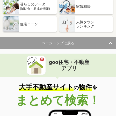
暮らしのデータ
家賃相場
(補助金・助成金情報)
人気タウン
住宅ローン
ランキング
ページトップに戻る
goo住宅・不動産
アプリ
大手不動産サイト
物件
の
を
まとめて検索！