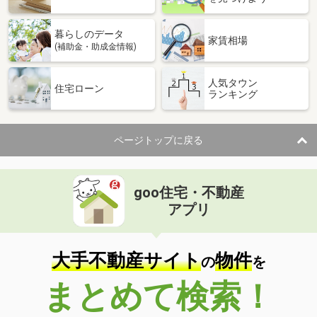
暮らしのデータ
家賃相場
(補助金・助成金情報)
人気タウン
住宅ローン
ランキング
ページトップに戻る
goo住宅・不動産
アプリ
大手不動産サイト
物件
の
を
まとめて検索！