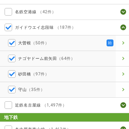
名鉄空港線
（42件）
ガイドウエイ志段味
（187件）
大曽根
（50件）
始
ナゴヤドーム前矢田
（64件）
砂田橋
（97件）
守山
（35件）
近鉄名古屋線
（1,497件）
地下鉄