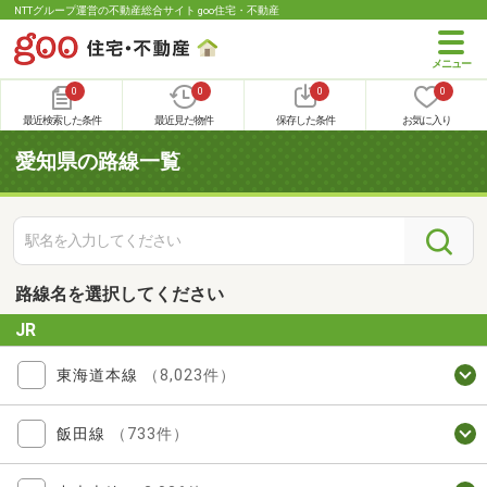
NTTグループ運営の不動産総合サイト goo住宅・不動産
0
0
0
0
最近検索した条件
最近見た物件
保存した条件
お気に入り
愛知県の路線一覧
路線名を選択してください
JR
東海道本線
（8,023件）
飯田線
（733件）