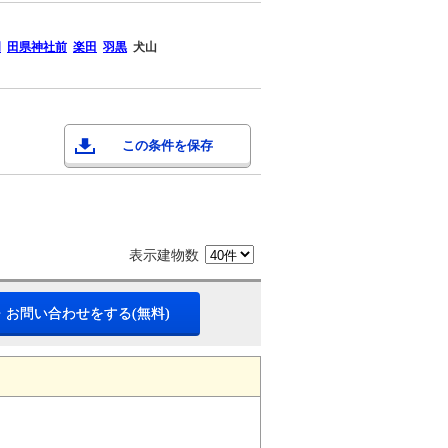
岡
田県神社前
楽田
羽黒
犬山
この条件を保存
表示建物数
・お問い合わせをする(無料)