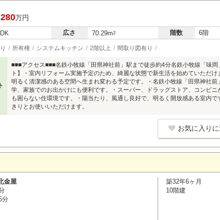
,280
万円
広さ
階数
6階
LDK
70.29m
2
り
所有権
システムキッチン
2階以上
間取り図有り
■■■アクセス■■■名鉄小牧線「田県神社前」駅まで徒歩約4分名鉄小牧線「味
ト】・室内リフォーム実施予定のため、綺麗な状態で新生活を始めていただけ
明るく清潔感のある空間へ生まれ変わる予定です。・名鉄小牧線「田県神社前
ト
学、家族でのお出かけにも便利です。・スーパー、ドラッグストア、コンビニ
も困らない住環境です。・陽当たり、風通し良好で、明るく開放感ある室内で
きりとお使いいただけます。
お気に入りに
北金屋
築32年6ヶ月
分
10階建
5分