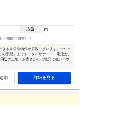
方位
南
上
間取り図有り
できる未公開物件が多数ございます。一つの
しの手配」までトータルサポート！宅建士、
山周辺の土地・お家さがしは地元に強いハウ
詳細を見る
追加