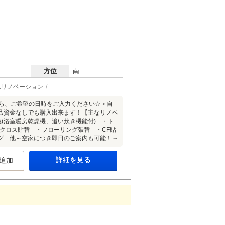
方位
南
ムリノベーション
から、ご希望の日時をご入力ください☆＜自
己資金なしでも購入出来ます！【主なリノベ
(浴室暖房乾燥機、追い炊き機能付) ・ト
・クロス貼替 ・フローリング張替 ・CF貼
グ 他～空家につき即日のご案内も可能！～
詳細を見る
追加