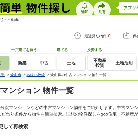
住宅・不動産
0
最近見た物件
保
一戸建てを買う
建てる
投資する
不動産
古
新築
中古
土地
土地活用
投資
知県
>
犬山市
>
名鉄小牧線
>
犬山駅の中古マンション 物件一覧
古マンション 物件一覧
古分譲マンションなどの中古マンション物件をご紹介します。中古マンシ
だわり条件から物件を簡単検索。理想の物件探しをgoo住宅・不動産
更して再検索