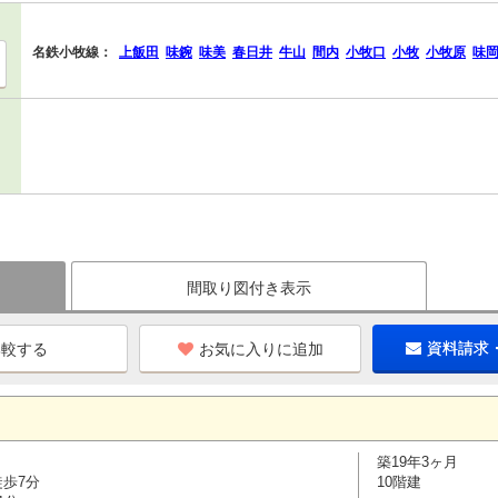
名鉄小牧線：
上飯田
味鋺
味美
春日井
牛山
間内
小牧口
小牧
小牧原
味
間取り図付き表示
お気に入りに追加
資料請求
築19年3ヶ月
徒歩7分
10階建