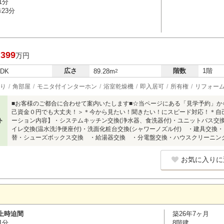
1分
23分
,399
万円
広さ
階数
1階
LDK
89.28m
2
り
角部屋
モニタ付インターホン
浴室乾燥機
即入居可
所有権
リフォー
■お客様のご都合に合わせて案内いたします■☆当ページにある「見学予約」
己資金０円でも大丈夫！＞＊今から見たい！聞きたい！にスピード対応！＊自
ト
ーション内容】・システムキッチン交換(浄水器、食洗器付)・ユニットバス交換
イレ交換(温水洗浄便座付)・洗面化粧台交換(シャワーノズル付) ・建具交換
替・シューズボックス交換 ・給湯器交換 ・分電盤交換・ハウスクリーニン
お気に入りに
上時迫間
築26年7ヶ月
1分
8階建