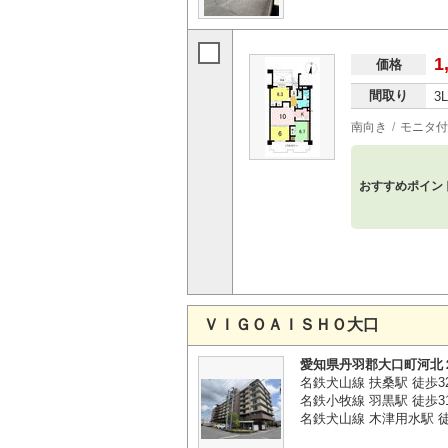
1
価格
間取り
3
南向き
モニタ付
おすすめポイン
ＶＩＧＯＡＩＳＨＯ大口
愛知県丹羽郡大口町河北
名鉄犬山線 扶桑駅 徒歩3
名鉄小牧線 羽黒駅 徒歩3
名鉄犬山線 木津用水駅 徒