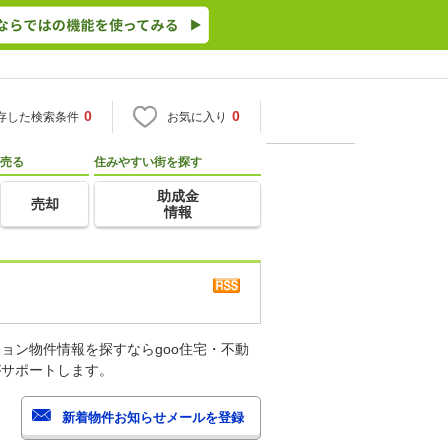
0
0
存した検索条件
お気に入り
売る
住みやすい街を探す
助成金
売却
情報
ョン物件情報を探すならgoo住宅・不動
がサポートします。