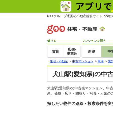
NTTグループ運営の不動産総合サイト goo
借りる
マンションを買う
店舗･
賃貸
新築
中
事業用
住宅・不動産
>
中古マンション
>
東海
>
愛
犬山駅(愛知県)の中
犬山駅(愛知県)の中古売マンション、中
産。価格・広さ・間取り・写真・人気のこ
探したい物件の路線・検索条件を変