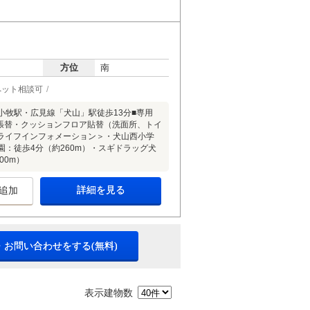
方位
南
ペット相談可
・小牧駅・広見線「犬山」駅徒歩13分■専用
グ張替・クッションフロア貼替（洗面所、トイ
ライフインフォメーション＞・犬山西小学
稚園：徒歩4分（約260m）・スギドラッグ犬
00m）
詳細を見る
追加
・お問い合わせをする(無料)
表示建物数