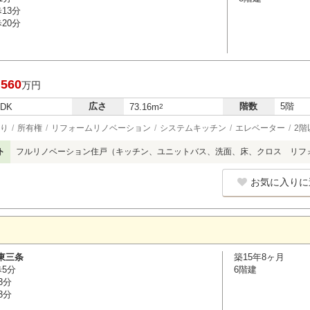
13分
20分
,560
万円
広さ
階数
5階
LDK
73.16m
2
り
所有権
リフォームリノベーション
システムキッチン
エレベーター
2階
ト
フルリノベーション住戸（キッチン、ユニットバス、洗面、床、クロス リフ
お気に入りに
東三条
築15年8ヶ月
歩5分
6階建
3分
3分