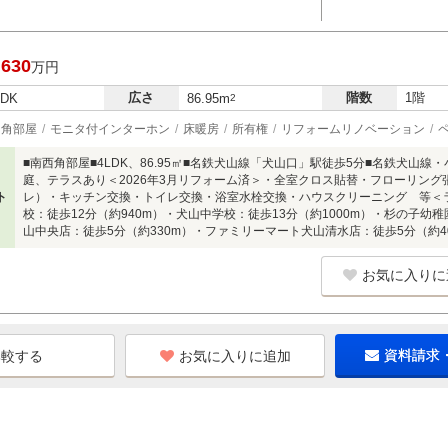
,630
万円
広さ
階数
1階
LDK
86.95m
2
角部屋
モニタ付インターホン
床暖房
所有権
リフォームリノベーション
■南西角部屋■4LDK、86.95㎡■名鉄犬山線「犬山口」駅徒歩5分■名鉄犬山線
庭、テラスあり＜2026年3月リフォーム済＞・全室クロス貼替・フローリン
ト
レ）・キッチン交換・トイレ交換・浴室水栓交換・ハウスクリーニング 等＜
校：徒歩12分（約940m）・犬山中学校：徒歩13分（約1000m）・杉の子幼
山中央店：徒歩5分（約330m）・ファミリーマート犬山清水店：徒歩5分（約4
お気に入りに
お気に入りに追加
資料請求