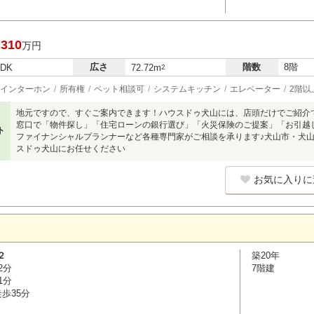
,310
万円
広さ
階数
8階
LDK
72.72m
2
インターホン
所有権
ペット相談可
システムキッチン
エレベーター
2階以
地元ですので、すぐご案内できます！ハウスドゥ犬山には、店頭だけでご紹介
窓口で「物件探し」「住宅ローンの銀行選び」「火災保険のご提案」「お引越
ト
ファイナンシャルプランナーなど各種専門家がご相談を承ります♪犬山市・犬
スドゥ犬山にお任せください
お気に入りに
２
築20年
2分
7階建
1分
歩35分