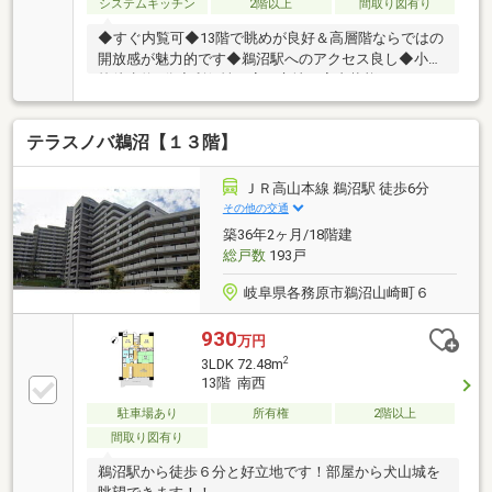
システムキッチン
2階以上
間取り図有り
◆すぐ内覧可◆13階で眺めが良好＆高層階ならではの
開放感が魅力的です◆鵜沼駅へのアクセス良し◆小学
校徒歩約5分◆利便性が高い立地！室内状態ヨシ！ペ
ット住めるお家です！
テラスノバ鵜沼【１３階】
ＪＲ高山本線 鵜沼駅 徒歩6分
その他の交通
築36年2ヶ月/18階建
総戸数
193戸
岐阜県各務原市鵜沼山崎町６
930
万円
2
3LDK 72.48m
13階 南西
駐車場あり
所有権
2階以上
間取り図有り
鵜沼駅から徒歩６分と好立地です！部屋から犬山城を