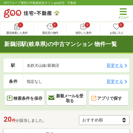
NTTグループ運営の不動産総合サイト goo住宅・不動産
1
0
0
0
最近検索した条件
最近見た物件
保存した条件
お気に入り
新鵜沼駅(岐阜県)の中古マンション 物件一覧
駅
変更する
名鉄犬山線/新鵜沼
条件
変更する
指定なし
新着メールを受
検索条件を保存
アプリで探す
取る
20
件
が該当しました。