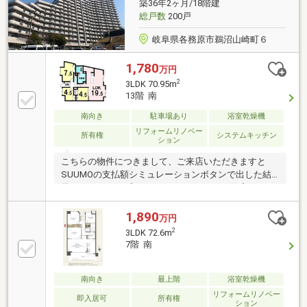
築36年2ヶ月/18階建
総戸数
200戸
岐阜県各務原市鵜沼山崎町６
1,780
万円
2
3LDK 70.95m
13階 南
南向き
駐車場あり
浴室乾燥機
リフォームリノベー
所有権
システムキッチン
ション
こちらの物件につきまして、ご来店いただきますと
SUUMOの支払額シミュレーションボタンで出した結
果をより細かくプランニングいたします。住宅ローン
以外の収支を加味した生涯バージョンの無料プランニ
ングもできます♪お気軽にご相談ください(^^)/TEL：
1,890
万円
0120-315-300◇メールでのお問い合わせの際は、担当
2
3LDK 72.6m
者より折り返しお電話またはメールにてご連絡させて
7階 南
いただきます☆
南向き
最上階
浴室乾燥機
リフォームリノベー
即入居可
所有権
ション