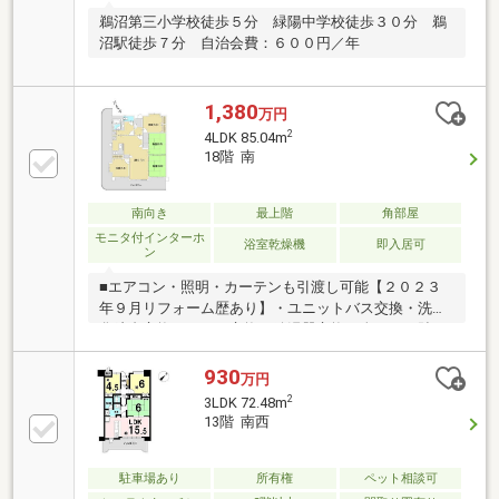
鵜沼第三小学校徒歩５分 緑陽中学校徒歩３０分 鵜
沼駅徒歩７分 自治会費：６００円／年
1,380
万円
2
4LDK 85.04m
18階 南
南向き
最上階
角部屋
モニタ付インターホ
浴室乾燥機
即入居可
ン
■エアコン・照明・カーテンも引渡し可能【２０２３
年９月リフォーム歴あり】・ユニットバス交換・洗面
化粧台交換・トイレ交換・給湯器交換・全クロス貼
替・畳表替
930
万円
2
3LDK 72.48m
13階 南西
駐車場あり
所有権
ペット相談可