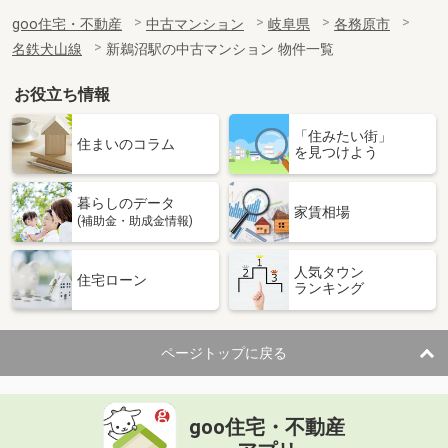
goo住宅・不動産
中古マンション
岐阜県
各務原市
名鉄犬山線
新鵜沼駅の中古マンション 物件一覧
お役立ち情報
「住みたい街」
住まいのコラム
を見つけよう
暮らしのデータ
家賃相場
(補助金・助成金情報)
人気タウン
住宅ローン
ランキング
ページトップに戻る
goo住宅・不動産