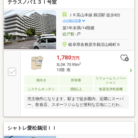
テラスノバ１３Ｉ号室
ＪＲ高山本線 鵜沼駅 徒歩8分
その他の交通
築1年未満/14階建
総戸数
-戸
岐阜県各務原市鵜沼山崎町６
1,780
万円
2
3LDK 70.95m
13階 南
リフォームリノベー
南向き
所有権
ション
システムキッチン
2階以上
食器洗浄乾燥機
売主物件になります。駅まで徒歩圏内、近隣にスーパ
ー、飲食店、スポーツジムなど便利な立地にこだわり
の内装リノベーション物件です。ぜひご内覧くださ
い。
シャトレ愛松鵜沼ＩＩ