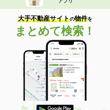
アプリ
大手不動産サイト
物件
の
を
まとめて検索！