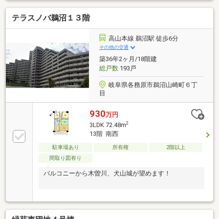
れいなのですぐ住めます◎こちらの物件につきまし
テラスノバ鵜沼１３階
て、ご来店いただきますと住宅ローン以外の収支を加
味した生涯バージョンの無料プランニングもできます
♪お気軽にご相談ください(^^)/TEL：0120-315-300◇メ
高山本線 鵜沼駅 徒歩6分
ールでのお問い合わせの際は、担当者より折り返しお
その他の交通
電話またはメールにてご連絡させていただきます☆
築36年2ヶ月/18階建
総戸数
193戸
岐阜県各務原市鵜沼山崎町６丁
目
930
万円
2
3LDK 72.48m
13階 南西
駐車場あり
所有権
2階以上
間取り図有り
バルコニーから木曽川、犬山城が望めます！