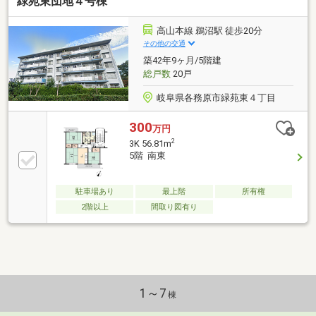
緑苑東団地４号棟
高山本線 鵜沼駅 徒歩20分
その他の交通
築42年9ヶ月/5階建
総戸数
20戸
岐阜県各務原市緑苑東４丁目
300
万円
2
3K 56.81m
5階 南東
駐車場あり
最上階
所有権
2階以上
間取り図有り
1～7
棟