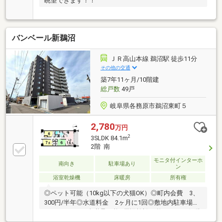
眺望できます！！
バンベール新鵜沼
ＪＲ高山本線 鵜沼駅 徒歩11分
その他の交通
築7年11ヶ月/10階建
総戸数
49戸
岐阜県各務原市鵜沼東町５
2,780
万円
2
3SLDK 84.1m
2階 南
モニタ付インターホ
南向き
駐車場あり
ン
浴室乾燥機
床暖房
所有権
◎ペット可能（10kg以下の犬猫OK）◎町内会費 3、
300円/半年◎水道料金 2ヶ月に1回◎敷地内駐車場
月2、000円で1台継承可能●周辺施設も整っており低階
層でセカンドライフにもおすすめ！●室内の状態もき