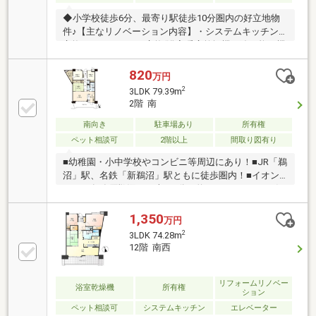
◆小学校徒歩6分、最寄り駅徒歩10分圏内の好立地物
件♪【主なリノベーション内容】・システムキッチン
交換・ユニットバス交換(浴室暖房乾燥機、追い炊き機
能付) ・トイレ交換(温水洗浄便座付)・洗面化粧台交
換(シャワーノズル付) ・建具交換・クロス、フロー
820
万円
リング貼替 ・クッションフロア貼替・シューズボッ
2
3LDK 79.39m
クス交換 ・ハウスクリーニング 他
2階 南
南向き
駐車場あり
所有権
ペット相談可
2階以上
間取り図有り
■幼稚園・小中学校やコンビニ等周辺にあり！■JR「鵜
沼」駅、名鉄「新鵜沼」駅ともに徒歩圏内！■イオン
タウン各務原鵜沼まで車で5分（約1700m）■ペット飼
育細則あり■駐車場代5000円■駐輪場シール代300円
（一台）
1,350
万円
2
3LDK 74.28m
12階 南西
リフォームリノベー
浴室乾燥機
所有権
ション
ペット相談可
システムキッチン
エレベーター