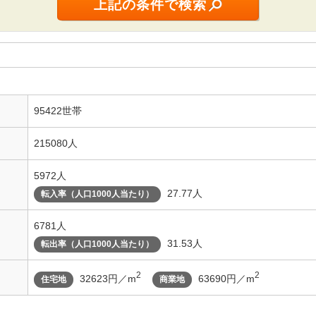
95422世帯
215080人
5972人
27.77人
転入率（人口1000人当たり）
6781人
31.53人
転出率（人口1000人当たり）
2
2
32623円／m
63690円／m
住宅地
商業地