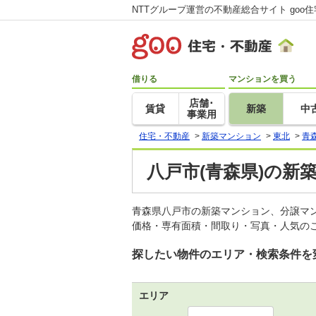
NTTグループ運営の不動産総合サイト goo
借りる
マンションを買う
店舗･
賃貸
新築
中
事業用
住宅・不動産
>
新築マンション
>
東北
>
青
八戸市(青森県)の新
青森県八戸市の新築マンション、分譲マ
価格・専有面積・間取り・写真・人気のこ
探したい物件のエリア・検索条件を
エリア