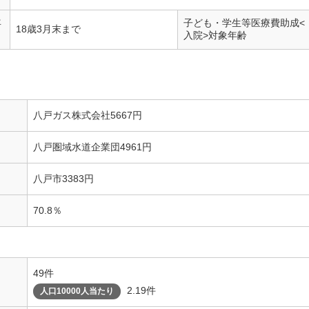
年
子ども・学生等医療費助成<
18歳3月末まで
入院>対象年齢
八戸ガス株式会社5667円
八戸圏域水道企業団4961円
八戸市3383円
70.8％
49件
2.19件
人口10000人当たり