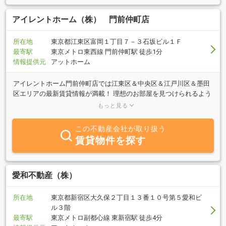
アイレントホーム（株） 門前仲町店
所在地
東京都江東区富岡１丁目７－３石坂ビル１Ｆ
最寄駅
東京メトロ東西線 門前仲町駅 徒歩1分
情報提供元
アットホーム
アイレントホーム門前仲町店では江東区＆中央区＆江戸川区＆墨田
区エリアの最新賃貸情報が満載！ 理想のお部屋を見つけられるよう
全力で応援させて頂きます。 当社はＴＶＣＭでもお馴染みの「大和
もっと見る
ハウス」や「旭化成」の特約代理店です！ 耐震性や防音性な
ど・・・皆様が安心して新生活を迎えて頂けるお部屋をご紹介致し
この不動産会社が取り扱う
ます★東京メトロ東西線・大江戸線・日比谷線・都営新宿線・半蔵
賃貸物件を探す
門線・総武線沿線を中心にこれはすごい！と納得して頂けるお部屋
を全力でご紹介いたします！お部屋のことはもちろん買い物先など
の地域情報もアドバイス致しますので、まずはお気軽にご来店下さ
い。カフェのようなキレイな店内で一緒にわがまま条件叶えましょ
愛和不動産（株）
う♪
所在地
東京都新宿区大久保２丁目１３番１０号第５愛和ビ
ル３階
最寄駅
東京メトロ副都心線 東新宿駅 徒歩4分