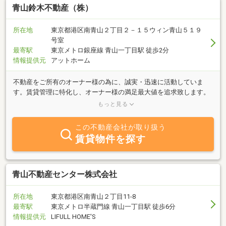
青山鈴木不動産（株）
所在地
東京都港区南青山２丁目２－１５ウィン青山５１９
号室
最寄駅
東京メトロ銀座線 青山一丁目駅 徒歩2分
情報提供元
アットホーム
不動産をご所有のオーナー様の為に、誠実・迅速に活動していま
す。賃貸管理に特化し、オーナー様の満足最大値を追求致します。
下記のようなお悩み、ご不安、ご心配をお持ちのオーナー様の為
もっと見る
に、これまでの経験・知識を最大限活用し、不動産経営に貢献致し
ます。・初めて不動産を貸すので何から始めたらよいか、どこにお
この不動産会社が取り扱う
願いしたらよいかわからない。・入居者募集をしているが空室が埋
賃貸物件を探す
まらない。・募集をお願いしている会社から何の連絡もない。きち
んと募集してもらえているのだろうか？・入居者との直接のやり取
り・対応が大変・面倒と感じている。・今までの賃貸管理会社、建
物管理会社の対応・手数料に不満がある。・入居者が退去した後の
青山不動産センター株式会社
原状回復工事をどこにお願いしたらよいかわからない。・賃貸する
のと売却するのとどちらがよいかわからない。・建物の清掃や設備
所在地
東京都港区南青山２丁目11-8
機器のメンテナンスをお願いしたい。これら以外でもどんなことで
最寄駅
東京メトロ半蔵門線 青山一丁目駅 徒歩6分
も構いませんので、まずはお気軽にお声掛け頂きますよう宜しくお
情報提供元
LIFULL HOME'S
願い申し上げます。痒い所に手が届く、小回りの利く不動産の専門