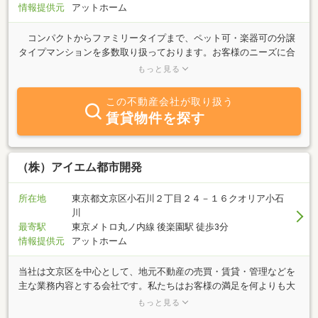
情報提供元
アットホーム
コンパクトからファミリータイプまで、ペット可・楽器可の分譲
タイプマンションを多数取り扱っております。お客様のニーズに合
わせて弊社スタッフが親切丁寧にお部屋探しをお手伝い致しま
もっと見る
す。 また、お部屋を貸したいという要望にも、お部屋の管理も含
め全面的にお引き受けしております。平均空室期間も１ヶ月未満を
この不動産会社が取り扱う
維持しております。 お部屋をお探しの方もお部屋を貸したい方
賃貸物件を探す
も、不動産のことならアイエフシー！ 是非一度、当社にご相談くだ
さい。
（株）アイエム都市開発
所在地
東京都文京区小石川２丁目２４－１６クオリア小石
川
最寄駅
東京メトロ丸ノ内線 後楽園駅 徒歩3分
情報提供元
アットホーム
当社は文京区を中心として、地元不動産の売買・賃貸・管理などを
主な業務内容とする会社です。私たちはお客様の満足を何よりも大
切にしております。どんな事でもお気軽にご相談ください。豊富な
もっと見る
情報力で、お客様の満足のいく対応を心掛けてＮＯ．１を目指しま