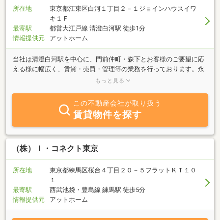
所在地
東京都江東区白河１丁目２－１ジョインハウスイワ
キ１Ｆ
最寄駅
都営大江戸線 清澄白河駅 徒歩1分
情報提供元
アットホーム
当社は清澄白河駅を中心に、門前仲町・森下とお客様のご要望に応
える様に幅広く、賃貸・売買・管理等の業務を行っております。永
年地元で営業し、高い信頼と経験に基づいた実績があり、良い評価
もっと見る
をいただけるものと思っております。多くの情報の上に誠実で親切
な対応を心掛けておりますので是非ご相談にご来店下さい。
この不動産会社が取り扱う
賃貸物件を探す
（株）Ｉ・コネクト東京
所在地
東京都練馬区桜台４丁目２０－５フラットＫＴ１０
１
最寄駅
西武池袋・豊島線 練馬駅 徒歩5分
情報提供元
アットホーム