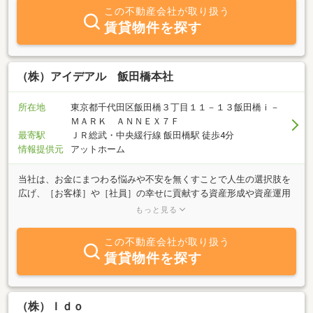
この不動産会社が取り扱う
賃貸物件を探す
（株）アイデアル 飯田橋本社
所在地
東京都千代田区飯田橋３丁目１１－１３飯田橋ｉ－
ＭＡＲＫ ＡＮＮＥＸ７Ｆ
最寄駅
ＪＲ総武・中央緩行線 飯田橋駅 徒歩4分
情報提供元
アットホーム
当社は、お金にまつわる悩みや不安を無くすことで人生の選択肢を
広げ、［お客様］や［社員］の幸せに貢献する資産形成や資産運用
コンサルティング、相続・事業承継のコンサルティングを提供して
もっと見る
おります。また、1棟の中古物件特有のリスクを排除し、安定した
不動産投資・賃貸経営を可能にする1棟リノベーション物件とし
この不動産会社が取り扱う
て、アイデアルの自社再生ブランドReDEAL（リデアル）シリーズを
賃貸物件を探す
展開しております。不動産投資のご相談や、不動産売却のご相談
は、アイデアルへお任せください！
（株）Ｉｄｏ