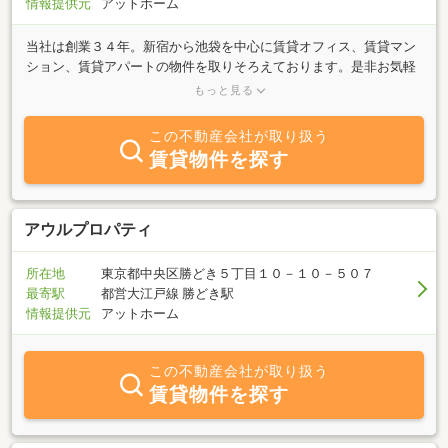
情報提供元
アットホーム
当社は創業３４年。新宿から池袋を中心に賃貸オフィス、賃貸マン
ション、賃貸アパートの物件を取りそろえております。是非お気軽
にご一報下さいませ。また定休日、時間外は、Ｅメール・ＦＡＸで
もっと見る
のお部屋探しも受けつけております。
この不動産会社が取り扱う
賃貸物件を探す
アウルプロパティ
所在地
東京都中央区勝どき５丁目１０－１０－５０７
最寄駅
都営大江戸線 勝どき駅
情報提供元
アットホーム
この不動産会社が取り扱う
賃貸物件を探す