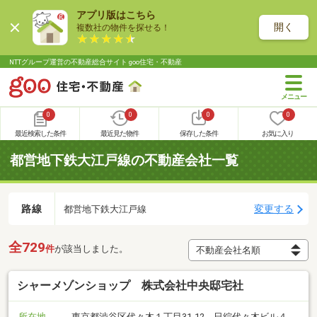
アプリ版はこちら
開く
複数社の物件を探せる！
NTTグループ運営の不動産総合サイト goo住宅・不動産
0
0
0
0
最近検索した条件
最近見た物件
保存した条件
お気に入り
都営地下鉄大江戸線の不動産会社一覧
路線
変更する
都営地下鉄大江戸線
全729
件
が該当しました。
シャーメゾンショップ 株式会社中央邸宅社
所在地
東京都渋谷区代々木１丁目31-12 日綜代々木ビル４