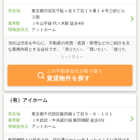
所在地
東京都渋谷区千駄ヶ谷５丁目１５番１４号三砂ビル
２階
最寄駅
ＪＲ山手線 代々木駅 徒歩4分
情報提供元
アットホーム
当社は渋谷を中心に、不動産の売買・賃貸・管理などのご紹介を主
な業務内容とする会社です。「売りたい」「買いたい」「借りた
い」ご希望の方、不動産に関する質問は何でもお気軽にご相談下さ
もっと見る
い。豊富な情報力でお客様のご希望に併せたスピーディな対応を心
掛けております。ぜひ、当社へご相談下さい。
この不動産会社が取り扱う
賃貸物件を探す
（有）アイホーム
所在地
東京都千代田区飯田橋１丁目９－６－１０１
最寄駅
ＪＲ総武・中央緩行線 飯田橋駅 徒歩3分
情報提供元
アットホーム
飯田橋駅より徒歩３分。目白通りから一歩入ったところに当社はあ