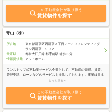
家としてオーナー様のご要望にお応え致します。
この不動産会社が取り扱う
賃貸物件を探す
青山（株）
所在地
東京都新宿区西新宿３丁目７ー３０フロンティアグ
ラン西新宿 ９０２
最寄駅
都営大江戸線 都庁前駅 徒歩10分
情報提供元
アットホーム
ワンストップ式不動産サービス企業として、不動産の売買、賃貸、
管理委託、ローンなどのサービスを提供しております。事業は日本
全国をカバーしており、専門の不動産チームを有し、不動産情報、
もっと見る
執事レベルの思いやりのあるサービスでお客様から高い評価を得て
います。中国語堪能なスタッフも在籍しております◎
この不動産会社が取り扱う
賃貸物件を探す