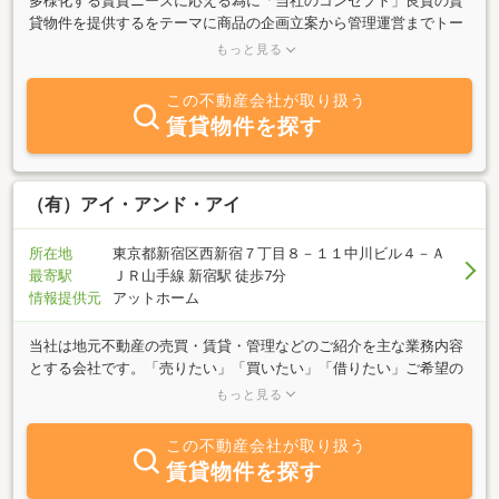
多様化する賃貸ニーズに応える為に「当社のコンセプト」良質の賃
貸物件を提供するをテーマに商品の企画立案から管理運営までトー
タルに対応します。当社企画の新築物件の情報も当社ホームページ
もっと見る
でご案内しております
この不動産会社が取り扱う
賃貸物件を探す
（有）アイ・アンド・アイ
所在地
東京都新宿区西新宿７丁目８－１１中川ビル４－Ａ
最寄駅
ＪＲ山手線 新宿駅 徒歩7分
情報提供元
アットホーム
当社は地元不動産の売買・賃貸・管理などのご紹介を主な業務内容
とする会社です。「売りたい」「買いたい」「借りたい」ご希望の
方は、不動産に関する質問はどんなことでもお気軽にご相談くださ
もっと見る
い。豊富な情報力でお客様のご希望に併せたスピーディな対応を心
掛けております。特に新宿区エリアはぜひ、当社へご相談くださ
この不動産会社が取り扱う
い。
賃貸物件を探す