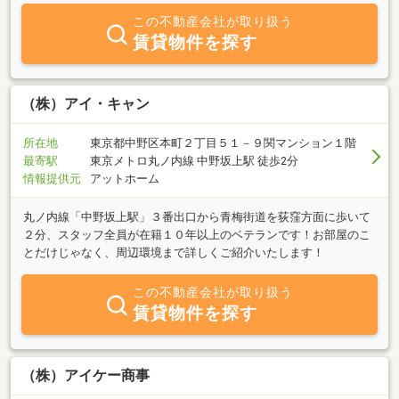
す。 留学や海外からの方も、お気軽にご相談ください。Ｔｈａｎ
この不動産会社が取り扱う
ｋ ｙｏｕ for ｃｈｅｃｋｉｎｇ ｏｕｒ ｍｅｓｓａｇｅｓ．
賃貸物件を探す
Ｗｅ ｗａｎｔ ｔｏ ｓｅｅ ｙｏｕｒ ｓａｔｉｓｆａｃｔｉ
ｏｎ ｗｈｅｎ ｙｏｕ ｆｏｕｎｄ ｗｈｅｒｅ ｙｏｕ ｌｉ
ｖｅ．
（株）アイ・キャン
所在地
東京都中野区本町２丁目５１－９関マンション１階
最寄駅
東京メトロ丸ノ内線 中野坂上駅 徒歩2分
情報提供元
アットホーム
丸ノ内線「中野坂上駅」３番出口から青梅街道を荻窪方面に歩いて
２分、スタッフ全員が在籍１０年以上のベテランです！お部屋のこ
とだけじゃなく、周辺環境まで詳しくご紹介いたします！
この不動産会社が取り扱う
賃貸物件を探す
（株）アイケー商事