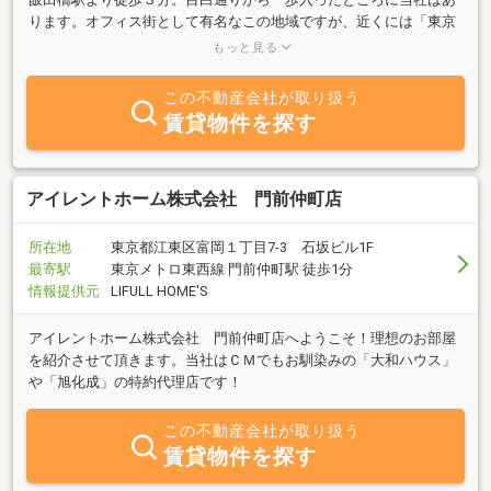
ります。オフィス街として有名なこの地域ですが、近くには「東京
のお伊勢さま」と呼ばれる東京大神宮があり、縁結びの神様として
もっと見る
親しまれております。当社も皆様に親しみを持っていただけるよう
なあたたかいサービスを心掛けております。事務所やお部屋を探さ
この不動産会社が取り扱う
れている方、空室でお困りのオーナー様、また不動産に関する御質
賃貸物件を探す
問等がございましたら、是非御相談ください。
アイレントホーム株式会社 門前仲町店
所在地
東京都江東区富岡１丁目7-3 石坂ビル1F
最寄駅
東京メトロ東西線 門前仲町駅 徒歩1分
情報提供元
LIFULL HOME'S
アイレントホーム株式会社 門前仲町店へようこそ！理想のお部屋
を紹介させて頂きます。当社はＣＭでもお馴染みの「大和ハウス」
や「旭化成」の特約代理店です！
この不動産会社が取り扱う
賃貸物件を探す