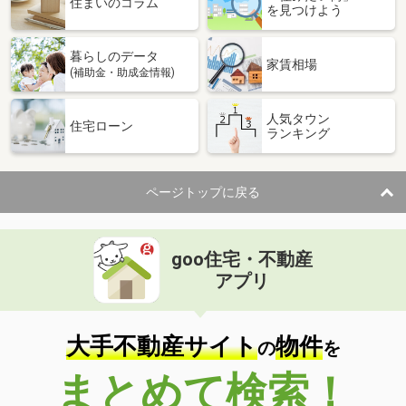
住まいのコラム
を見つけよう
暮らしのデータ
家賃相場
(補助金・助成金情報)
人気タウン
住宅ローン
ランキング
ページトップに戻る
goo住宅・不動産
アプリ
大手不動産サイト
物件
の
を
まとめて検索！