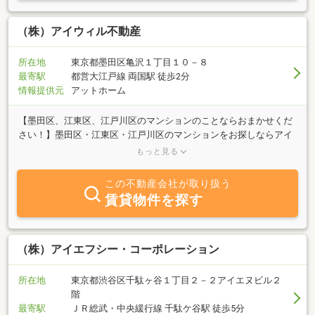
（株）アイウィル不動産
所在地
東京都墨田区亀沢１丁目１０－８
最寄駅
都営大江戸線 両国駅 徒歩2分
情報提供元
アットホーム
【墨田区、江東区、江戸川区のマンションのことならおまかせくだ
さい！】墨田区・江東区・江戸川区のマンションをお探しならアイ
ウィル不動産にお任せください。「お部屋探しを誠実に。笑顔を大
もっと見る
切にします。」をモットーにお客様のご希望条件やご予算に合わせ
て最適な不動産情報をご提案いたします。不動産の売却をご検討の
この不動産会社が取り扱う
方もお気軽にお問い合わせください。
賃貸物件を探す
（株）アイエフシー・コーポレーション
所在地
東京都渋谷区千駄ヶ谷１丁目２－２アイエヌビル２
階
最寄駅
ＪＲ総武・中央緩行線 千駄ケ谷駅 徒歩5分