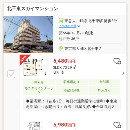
北千束スカイマンション
東急大井町線 北千束駅 徒歩3分
その他の交通
築55年9ヶ月/10階建
総戸数
36戸
東京都大田区北千束２
5,480
万円
2
3LDK 70.29m
5階 南
南向き
駐車場あり
角部屋
モニタ付インターホ
浴室乾燥機
即入居可
ン
◆最寄駅より徒歩3分！毎日の通勤通学に便利♪◆南東
角部屋につき陽当り・通風・眺望良好♪◆全室収納ス
ペース完備ですっきりと生活できます♪【株式会社リ
ビングライフ】創業35年の信頼で未公開情報多数のリ
ビングライフがご紹介します。宅建士×FP×住宅ローン
5,980
万円
アドバイザーの資格を併せ持つ『ライフ・エキスパー