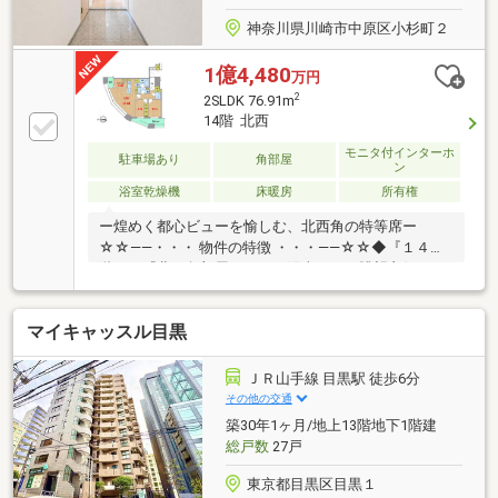
神奈川県川崎市中原区小杉町２
1億4,480
万円
2
2SLDK 76.91m
14階 北西
モニタ付インターホ
駐車場あり
角部屋
ン
浴室乾燥機
床暖房
所有権
ー煌めく都心ビューを愉しむ、北西角の特等席ー
☆☆――・・・ 物件の特徴 ・・・――☆☆◆『１４
階』・『北西角部屋』のため陽当たり・眺望良好
♪◇「武蔵小杉」５分と駅近♪資産性も高い好立地♪◆
大型商業施設が徒歩圏に集結♪暮らしやすい住環境♪◇
マイキャッスル目黒
詳細はお気軽にお問い合わせください♪どこよりも
「スピーディー」かつ「的確」にサポートさせていた
だきます！☆☆――・・・ 弊社オリジナル無料サポー
ＪＲ山手線 目黒駅 徒歩6分
ト ・・・――☆☆物件調査・周辺環境レポート・資金
その他の交通
計画・住宅ローン事前審査・中長期ライフシミュレー
築30年1ヶ月/地上13階地下1階建
ション・ご送迎等々周辺物件もまとめてご紹介致しま
総戸数
27戸
す。まずはお気軽にお問合わせ下さい♪
東京都目黒区目黒１