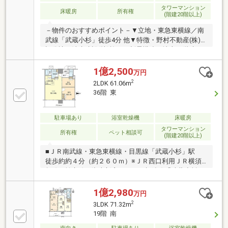
て・・・等不動産に関することなら、どのようなこと
タワーマンション
床暖房
所有権
(階建20階以上)
でもお気軽にご相談くださいインターネット未掲載の
物件も多数取り扱っております。
－物件のおすすめポイント－▼立地・東急東横線／南
武線「武蔵小杉」徒歩4分 他▼特徴・野村不動産(株)他
旧分譲、清水建設(株)施工・制震構造の地上45階建タ
ワーレジデンス・LDK約15.6帖、コミュニケーション
を育むセンターリビング設計・主寝室にWICを設置・
1億2,500
万円
LD含む3室が南面バルコニーに面します・コンシェル
2
2LDK 61.06m
ジュサービス有▼設備・床暖房(LD)・食洗機・ディス
36階 東
ポーザー・ミストサウナ▼周辺環境・イトーヨーカド
ー武蔵小杉駅前店 徒歩3分(約210m)■ ご希望の住まい
探しをお手伝いします ━━━━━・・・物件の詳細・
駐車場あり
浴室乾燥機
床暖房
ご相談はお気軽にお問い合わせください。
タワーマンション
所有権
ペット相談可
(階建20階以上)
■ＪＲ南武線・東急東横線・目黒線「武蔵小杉」駅
徒歩約約４分（約２６０ｍ）※ＪＲ西口利用ＪＲ横須
賀線・埼京線・湘南新宿ライン・相鉄線「武蔵小杉」
駅 徒歩約１０分（約７３０ｍ）※ＪＲ網島街道改札
使用計７路線利用可能。都内や横浜、さらには新横浜
1億2,980
万円
方面への移動がスムーズです。■駅周辺には大規模な
2
3LDK 71.32m
商業施設が集中しており、日用品の買い出しから休日
19階 南
のショッピングまで駅周辺で完結します。■地上４５