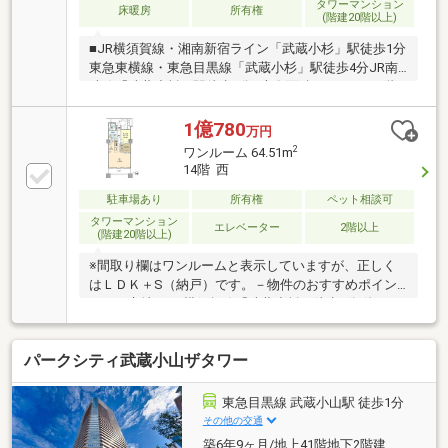
タワーマンション
床暖房
所有権
(階建20階以上)
■JR横須賀線・湘南新宿ライン「武蔵小杉」駅徒歩1分
東急東横線・東急目黒線「武蔵小杉」駅徒歩4分JR南
武線「武蔵小杉」駅徒歩5分■専有面積64.51m2■24階
建て15階部分・南西向き住戸■居室としてもご使用い
ただける約6帖のサービスルーム■引き戸を開けてリビ
1億780
万円
ングとの続き間としてもご使用いただけるくつろげる
2
ワンルーム 64.51m
和室
14階 西
駐車場あり
所有権
ペット相談可
タワーマンション
エレベーター
2階以上
(階建20階以上)
※間取り欄はワンルームと表示していますが、正しく
はＬＤＫ＋S（納戸）です。－物件のおすすめポイン
ト－▼立地・JR横須賀線「武蔵小杉」徒歩1分 他・1
階部分にスーパー「デリド武蔵小杉店」有▼特徴・
LDKはゆとりある約19.3帖・サービススペースは収
パークシティ武蔵小山ザタワー
納・窓付で多目的に活用可・LDKの物入や、WIC等の
収納有・住戸の独立性を高める玄関ポーチ、トランク
ルーム付・スカイラウンジ等の共用施設有・ペット飼
東急目黒線 武蔵小山駅 徒歩1分
育可(細則有・足洗い場有)▼設備・EV充電設備※専有面
その他の交通
積にトランクルーム面積1.25平米を含む※正しい間取り
築6年9ヶ月/地上41階地下2階建