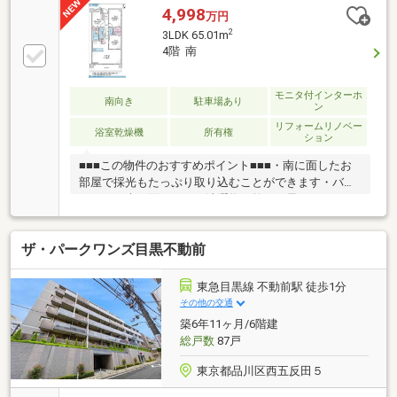
4,998
万円
2
3LDK 65.01m
4階 南
モニタ付インターホ
南向き
駐車場あり
ン
リフォームリノベー
浴室乾燥機
所有権
ション
■■■この物件のおすすめポイント■■■・南に面したお
部屋で採光もたっぷり取り込むことができます・バル
コニーも南に面しており洗濯物の乾きも早そうです・
パントリーは食品の在庫が一目で分かり取り出しもラ
クラク・リビング隣接の洋室は間仕切りを開放してよ
ザ・パークワンズ目黒不動前
り広々空間としてのご利用も可能です・食洗器付きで
お片付けもラクラク、食後の時間もゆったり取れま
す・浄水器機能付き水栓なので美味しくて安全な水を
東急目黒線 不動前駅 徒歩1分
飲むことができます・対面キッチンでリビング全体を
その他の交通
伺いながらお料理できます・ＷＩＣを含む各居室収納
築6年11ヶ月/6階建
完備でどのお部屋もスッキリ片付きます・オートロッ
総戸数
87戸
ク付きで安心のセキュリティ・新規リノベーション
東京都品川区西五反田５