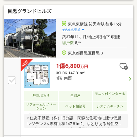
名度の高い「パークハウス」シリーズ！♪♪新規内装リ
目黒グランドヒルズ
ノベーション内容♪♪■キッチン■ユニットバス■洗面台
■トイレ＆トイレ手洗い■フローリング＆クロス…高級
感＆落ち着きのあるグレージュカラーでまとまってお
東急東横線 祐天寺駅 徒歩16分
ります。※安心の売主保証もございます！♪♪設備・使
その他の交通
用細則など…♪♪■ペット飼育可能■専用使用権付きトラ
築37年11ヶ月/地上3階地下1階建
ンクルーム■宅配ボックス■ディスポーザー
総戸数
8戸
東京都目黒区目黒３
1億6,800
万円
2
3SLDK 147.81m
1階 南西
モニタ付インターホ
駐車場あり
角部屋
ン
リフォームリノベー
ペット相談可
システムキッチン
ション
○住友不動産（株）旧分譲 閑静な住宅地に建つ低層
レジデンス○専有面積147.81m2、ゆとりある居住空間
○三方向角住戸につき採光・通風良好○内装一部リフォ
ーム実施（2026年5月完了）・クロス張替え・フロー