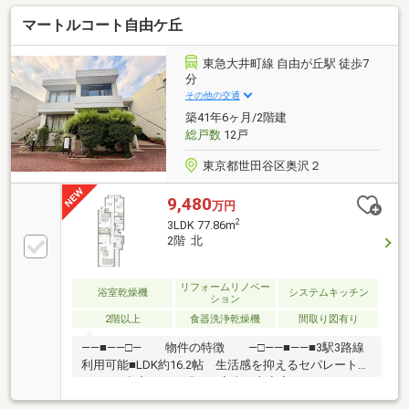
システムキッチン交換（食洗機、浄水器付き）・ユニ
マートルコート自由ケ丘
ットバス交換・洗面化粧台、トイレ交換・フローリン
グ、クロス張替え・ハウスクリーニング 等○ペット2
匹飼育可○オートロック・宅配ボックス完備○ご内覧予
東急大井町線 自由が丘駅 徒歩7
約受付中です。 お気軽にお問い合わせください！
分
その他の交通
築41年6ヶ月/2階建
総戸数
12戸
東京都世田谷区奥沢２
9,480
万円
2
3LDK 77.86m
2階 北
リフォームリノベー
浴室乾燥機
システムキッチン
ション
2階以上
食器洗浄乾燥機
間取り図有り
――■――□― 物件の特徴 ―□――■――■3駅3路線
利用可能■LDK約16.2帖 生活感を抑えるセパレートキ
ッチン■出窓による明るい室内、主寝室にはWIC＋ロフ
トを完備あなたの街の、一番身近なプロフェッショナ