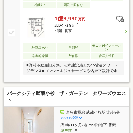
2階以上
間取り図有り
い。
1億3,980
万円
2
2LDK 72.89m
41階 北東
モニタ付インターホ
駐車場あり
角部屋
ン
浴室乾燥機
所有権
管理人常駐
■野村不動産旧分譲、清水建設施工の45階建タワーレ
ジデンス■コンシェルジュサービスや内廊下設計でホ
テルライクな生活■ホテルライクな内廊下設計■居室す
べてがバルコニーに面した間取り■玄関にシューズイ
ンクローゼットあり■リビングにエコカラット採用■廊
パークシティ武蔵小杉 ザ・ガーデン タワーズウエス
下に約1.6帖と約0.6帖の収納あり■各階に24時間365日
ごみ捨て可能なごみステーションあり■間仕切りで
ト
2LDK→3LDKに変更可能（有償）【充実の共用施設】
ライブラリーラウンジリラクゼーションラウンジスタ
東急東横線 武蔵小杉駅 徒歩5分
ディルームマルチラウンジ(集会室)ママズラウンジ＆
その他の交通
キッズルームフィットネススタジオスカイビューキッ
築7年11ヶ月/地上53階地下1階建
チン 【ゲストルーム】スカイスイー
総戸数
-戸