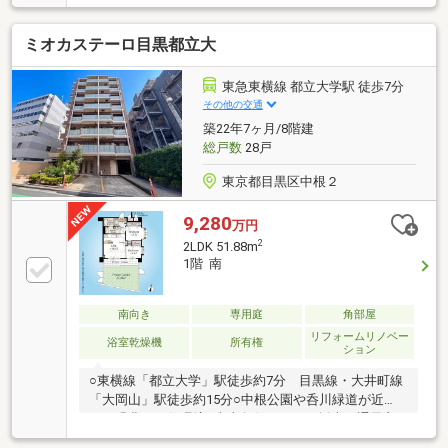
売予定の物件もいち早くご紹介します。【サザビーズ
ブランド】世界80以上の国と地域で展開する高級不動
ミオカステーロ目黒都立大
産ブランド「サザビーズ インターナショナル リアルテ
ィ」の一員として確かな信頼でお住まい探しをサポー
ト。【List365・充実のアフターサービス】お引渡し後
東急東横線 都立大学駅 徒歩7分
も、24時間365日の駆けつけや優待販売、延長保証な
その他の交通
ど私たちのサービスは一生涯続きます。
築22年7ヶ月/8階建
総戸数
28戸
東京都目黒区中根２
9,280
万円
2
2LDK 51.88m
1階 南
南向き
専用庭
角部屋
リフォームリノベー
浴室乾燥機
所有権
ション
○東横線「都立大学」駅徒歩約7分 目黒線・大井町線
「大岡山」駅徒歩約15分○中根公園や呑川緑道が近
く、緑豊かな住環境○南東角住戸につき採光・通風良
好○広々専用庭付き○内装リノベーションで設備一新・