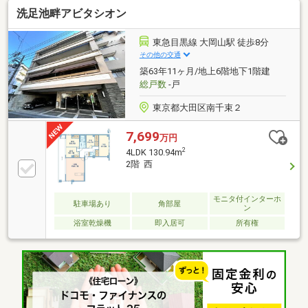
工事実施済み◆安心の新耐震基準適合マンション◆5
洗足池畔アビタシオン
階部分、内装新規リノベーション実施◆「もっと安い
住宅ローン」が見つかる！ 提携の金融機関は55社
以上！◆「勤続期間が短い」「諸費用まで借りた
東急目黒線 大岡山駅 徒歩8分
い」 さまざまな条件下でのローンご相談ください！
その他の交通
◆「即！見学！」＆「車で送迎」サービス実施
築63年11ヶ月/地上6階地下1階建
総戸数
-戸
東京都大田区南千束２
7,699
万円
2
4LDK 130.94m
2階 西
モニタ付インターホ
駐車場あり
角部屋
ン
浴室乾燥機
即入居可
所有権