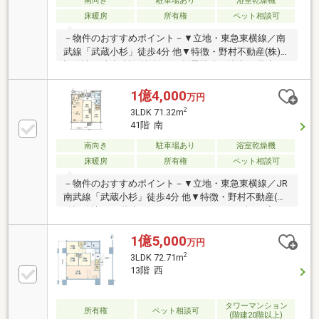
階建３６階部分・ＬＤＫ約１６．７帖
南向き
駐車場あり
浴室乾燥機
床暖房
所有権
ペット相談可
－物件のおすすめポイント－▼立地・東急東横線／南
武線「武蔵小杉」徒歩4分 他▼特徴・野村不動産(株)他
旧分譲、清水建設(株)施工・制震構造の地上45階建タ
ワーレジデンス・売主様が室内を大変きれいにご利用
されております・横浜方面の眺望がきれいに抜ける南
1億4,000
万円
向き住戸です・食洗機・ディスポーザー搭載のL字型
2
3LDK 71.32m
キッチン・主寝室にWICを設置・24時間ゴミ出し可
41階 南
能・ペット飼育可能(細則有)、足洗い場有▼設備・床
暖房(LD)・ミストサウナ／浴室乾燥機・トリプルセキ
南向き
駐車場あり
浴室乾燥機
ュリティシステム・宅配ボックス■物件の詳細・ご相
床暖房
所有権
ペット相談可
談はお気軽にお問い合わせください━━━━━・・・
－物件のおすすめポイント－▼立地・東急東横線／JR
南武線「武蔵小杉」徒歩4分 他▼特徴・野村不動産(株)
他旧分譲、45階建タワーレジデンス・LDを含む3室が
バルコニーに面する設計・洋室2室がLDに隣接、扉を
開放し一体利用も可能・L字型の対面式キッチン・全
1億5,000
万円
居室収納有、主寝室にWIC付・ペット飼育可能(細則有
2
3LDK 72.71m
／足洗い場有)・コンシェルジュサービス有・各階にゴ
13階 西
ミステーションを設置▼設備・床暖房(LD部分)・食洗
機、ディスポーザー・ミストサウナ付浴室乾燥機■ ご
希望の住まい探しをお手伝いします ━━━━━・・・
タワーマンション
所有権
ペット相談可
(階建20階以上)
物件の詳細・ご相談はお気軽にお問い合わせくださ