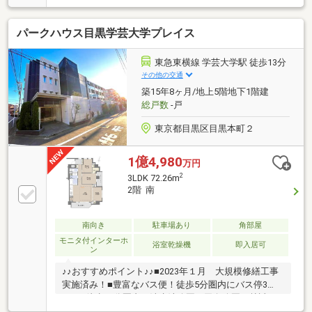
1140m）が生活圏。五反田TOC（約120m）をはじめ、
スーパーやコンビニなどの買い物施設が充実した便利
パークハウス目黒学芸大学プレイス
な住環境○林試の森公園（約1760m）や目黒川（約
630m）が身近にあり、休日のお散歩やジョギングな
ど、気軽に自然を楽しめるロケーション●角住戸なら
東急東横線 学芸大学駅 徒歩13分
ではの開放感と、採光・通風良好の心地よさが魅力の
その他の交通
お部屋です●料理がしやすいシステムキッチン●白と黒
築15年8ヶ月/地上5階地下1階建
を基調としたスタイリッシュな浴室●広々としたカウ
総戸数
-戸
ンターと収納力を兼ね備えた洗面化粧台
東京都目黒区目黒本町２
1億4,980
万円
2
3LDK 72.26m
2階 南
南向き
駐車場あり
角部屋
モニタ付インターホ
浴室乾燥機
即入居可
ン
♪♪おすすめポイント♪♪■2023年１月 大規模修繕工事
実施済み！■豊富なバス便！徒歩5分圏内にバス停3
つ！■徒歩10分圏内に清水池公園・田向公園・林試の
森公園！■LDKと居室を繋げれば20帖の広々空間！■知