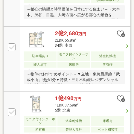
～都心の眺望と時間価値を日常にする住まい～・六本
木、渋谷、目黒、大崎方面へ広がる都心の景色を、約
14.90m2のワイドバルコニーから愉しめます。・駅徒
歩1分の機動力、38階の開放感、日々の買い物・外食
を支える、「パルム商店街」隣接。 忙しい日々の移
2億2,680
万円
動時間を抑え、住まいで整えるためのタワーレジデン
2
2LDK 65.8m
スです。・WIC・SICに加え大型トランクルーム付。ス
34階 南西
ーツケース、季節家電、ゴルフ用品、防災備蓄を住戸
外に収め、室内を美しく保てます。
モニタ付インターホ
駐車場あり
浴室乾燥機
ン
即入居可
床暖房
所有権
－物件のおすすめポイント－▼立地・東急目黒線「武
蔵小山」徒歩1分▼特徴・三井不動産レジデンシャル
(株)他旧分譲・34階部分につき眺望良好・LDKは約16.3
帖、会話の弾む対面式キッチン採用・SICやWIC等、収
納豊富な間取り・24時間有人管理(夜間警備員)・ペッ
1億490
万円
ト2匹飼育可(細則有)▼2026年7月内装リフォーム内容
2
1LDK 37.69m
【交換】キッチン水栓、食洗機、トイレ 等【張替】全
5階 北東
室壁・天井クロス 他▼周辺環境・東急ストア武蔵小山
モニタ付インターホ
駅ビル店 徒歩1分(約20m)■ ご希望の住まい探しをお手
浴室乾燥機
床暖房
ン
伝いします ━━━━━・・・物件の詳細・ご相談はお
所有権
管理人常駐
ペット相談可
気軽にお問い合わせください。