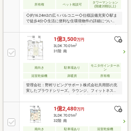
タワーマンション
所有権
ペット相談可
(階建20階以上)
◇約16.24m2の広々バルコニー◇仕様設備充実◇駅ま
で徒歩4分◇生活に便利な住環境物件の詳細につい
て、ご見学希望のお客様は下記番号までお気軽にご連
絡下さい。お問い合わせ専用フリーダイヤル 【0120-
104-633】
1億3,500
万円
2
3LDK 70.01m
31階 南
モニタ付インターホ
南向き
駐車場あり
ン
浴室乾燥機
床暖房
所有権
管理会社：野村リビングサポート株式会社共用部の充
実したプラウドシリーズ。ラウンジ、フィットネスジ
ム、キッズルーム、集会室、屋上庭園等快適な生活を
すごせる施設がございます。最寄り駅は武蔵小杉駅よ
り徒歩約2分。駅周辺には大型ショッピングモール、
1億2,480
万円
区役所、病院や小学校、保育園など生活に必要な施設
2
3LDK 70.01m
が充実しております。～株式会社レジデンス～ご所有
32階 南
不動産のご売却、お住まいのご購入はお任せ下さい。
■資金計画について■購入条件について■税金につい
南向き
駐車場あり
浴室乾燥機