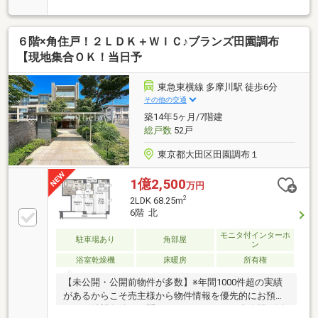
が乗り入れる「目黒」駅より徒歩わずか5分。都心主
要エリアへのアクセスに優れ、毎日の通勤・通学やお
出かけに便利な好立地です。令和5年にリフォームを
６階×角住戸！２ＬＤＫ＋ＷＩＣ♪ブランズ田園調布
実施済み。室内状況は大変良好で、新生活をすぐに気
持ちよくスタートしていただけます。当マンション
【現地集合ＯＫ！当日予
は、各フロア2戸のみの配置。独立性が高く、プライ
バシーが守られやすい落ち着いた住環境です。オート
東急東横線 多摩川駅 徒歩6分
ロックや不在時に重宝する宅配ボックスも完備されて
その他の交通
います。
築14年5ヶ月/7階建
総戸数
52戸
東京都大田区田園調布１
1億2,500
万円
2
2LDK 68.25m
6階 北
モニタ付インターホ
駐車場あり
角部屋
ン
浴室乾燥機
床暖房
所有権
【未公開・公開前物件が多数】※年間1000件超の実績
があるからこそ売主様から物件情報を優先的にお預か
り。ご希望条件をお聞かせいただければ、未公開や販