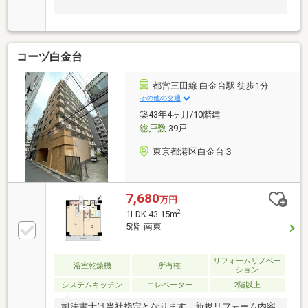
コーヅ白金台
都営三田線 白金台駅 徒歩1分
その他の交通
築43年4ヶ月/10階建
総戸数
39戸
東京都港区白金台３
7,680
万円
2
1LDK 43.15m
5階 南東
リフォームリノベー
浴室乾燥機
所有権
ション
システムキッチン
エレベーター
2階以上
司法書士は当社指定となります。新規リフォーム内容