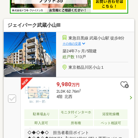
ジェイパーク武蔵小山Ⅲ
東急目黒線 武蔵小山駅 徒歩8分
その他の交通
築24年7ヶ月/5階建
総戸数
113戸
東京都品川区小山１
9,980
万円
2
2LDK 62.76m
4階 北西
モニタ付インターホ
駐車場あり
浴室乾燥機
ン
即入居可
所有権
ペット相談可
◇◆◇◆◇ 担当者着目ポイント