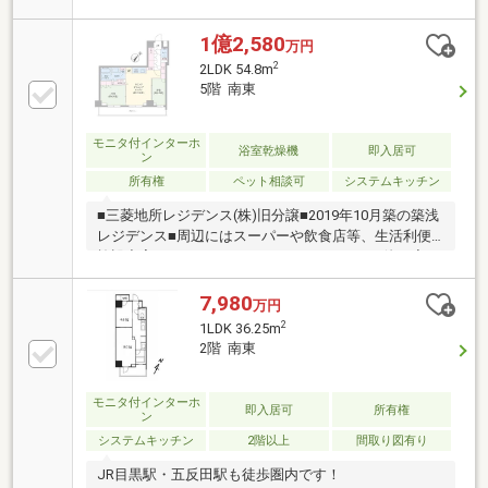
問合せください。■2019年築 三菱地所レジデンス分譲
「ザ・パークワンズ」シリーズマンション×三菱地所
1億2,580
万円
コミュニティ管理■家具の設置がしやすい整った間取■
2
2LDK 54.8m
ウォークインクローゼットや下足入等のゆとりのある
5階 南東
収納スペース■周辺には、スーパーやドラックスト
ア、郵便局等の生活に便利な施設が充実しています。
■ホテルライクな内廊下設計■ペット飼育可（規約によ
モニタ付インターホ
浴室乾燥機
即入居可
ン
る制限あり）
所有権
ペット相談可
システムキッチン
■三菱地所レジデンス(株)旧分譲■2019年10月築の築浅
レジデンス■周辺にはスーパーや飲食店等、生活利便
施設充実■2つのウォークインクローゼットの他、廊下
にもクローゼットを配置した収納充実プラン■オート
バス、追い炊き機能、浴室換気乾燥機付きの浴室■全
7,980
万円
室エアコン・照明設置■ホテルライクな内廊下設計■ペ
2
1LDK 36.25m
ット飼育可（規約による制限あり)■リンクより室内VR
2階 南東
内覧可能です
モニタ付インターホ
即入居可
所有権
ン
システムキッチン
2階以上
間取り図有り
JR目黒駅・五反田駅も徒歩圏内です！