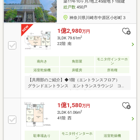
築11年10ヶ月/地上45階地下1階建
総戸数
450戸
神奈川県川崎市中原区小杉町３
1億2,980
万円
2
3LDK 79.61m
22階 南
モニタ付インターホ
南向き
角部屋
ン
浴室乾燥機
床暖房
所有権
【共用部のご紹介】◆1階（エントランスフロア）
グランドエントランス エントランスラウンジ コン
シェルジュカウンター◆2階（共用フロア） コミュ
ニティラウンジ ライブラリーラウンジ スタディル
ーム フィットネススタジオ キッズルーム リラク
1億1,580
万円
ゼーションラウンジ◆44階（スカイフロア） スカイ
2
2LDK 61.06m
ビューキッチン ゲストルーム（洋室・和室）◆その
41階 西
他共用設備 内廊下設計 各階ゴミステーション 食
配ステーション トランクルーム レンタサイクル
EV充電設備
モニタ付インターホ
駐車場あり
浴室乾燥機
ン