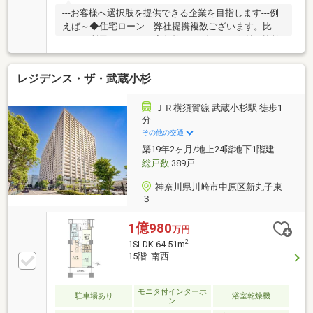
---お客様へ選択肢を提供できる企業を目指します---例
えば～◆住宅ローン 弊社提携複数ございます。比較
してご利用ください。◆価格・デザイン・素材を比較
して選べます。リフォーム会社を特徴ごとにご紹介い
たします。※何社ご紹介しても料金はいただきませ
レジデンス・ザ・武蔵小杉
ん。◆ライフプランシミュレーションの実施が可能で
す。※本当に住宅を買って大丈夫か？老後は？子供の
進学は？などの生涯にわたっての資金計画を見える化
ＪＲ横須賀線 武蔵小杉駅 徒歩1
します。もちろんライフプランナーも選べます。
分
その他の交通
築19年2ヶ月/地上24階地下1階建
総戸数
389戸
神奈川県川崎市中原区新丸子東
３
1億980
万円
2
1SLDK 64.51m
15階 南西
モニタ付インターホ
駐車場あり
浴室乾燥機
ン