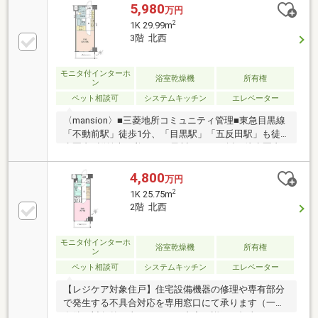
5,980
万円
2
1K 29.99m
3階 北西
モニタ付インターホ
浴室乾燥機
所有権
ン
ペット相談可
システムキッチン
エレベーター
〈mansion〉■三菱地所コミュニティ管理■東急目黒線
「不動前駅」徒歩1分、「目黒駅」「五反田駅」も徒
歩圏内■桜並木の美しい目黒川、かむろ坂が徒歩圏内■
周辺には、スーパーやドラックストア、郵便局等の生
活に便利な施設が充実。〈room〉【レジケア対象住
4,800
万円
戸】住宅設備機器の修理や専有部分で発生する不具合
2
1K 25.75m
対応を専用窓口にて承ります（一部有償、対象外の事
2階 北西
項あり）。内容の詳細は担当までお問合せください。
■家具の配置がしやすい間取り■WICやシューズボック
スがあり収納性が良好■24時間換気、浴室換気乾燥
モニタ付インターホ
浴室乾燥機
所有権
ン
機、モニター付きインターホン等～現在空室につきお
ペット相談可
システムキッチン
エレベーター
気軽にご内覧ください～
【レジケア対象住戸】住宅設備機器の修理や専有部分
で発生する不具合対応を専用窓口にて承ります（一部
有償、対象外の事項あり）。内容の詳細は担当までお