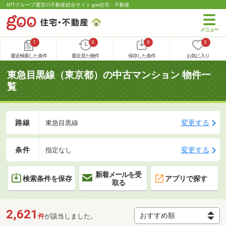
NTTグループ運営の不動産総合サイト goo住宅・不動産
1
0
0
0
最近検索した条件
最近見た物件
保存した条件
お気に入り
東急目黒線（東京都）の中古マンション 物件一
覧
路線
変更する
東急目黒線
条件
変更する
指定なし
新着メールを受
検索条件を保存
アプリで探す
取る
2,621
件
が該当しました。