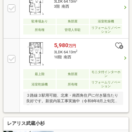
2
3LDK 64.13m
ト・プランナー』がお客様の老後も見据えたライフプ
3階 南西
ランを無料作成。お気軽にご相談下さい！☆物件のお
問合せは〈0120-536-655〉☆
駐車場あり
角部屋
浴室乾燥機
リフォームリノベー
所有権
管理人常駐
ション
5,980
万円
2
3LDK 64.13m
10階 南西
モニタ付インターホ
最上階
角部屋
ン
リフォームリノベー
浴室乾燥機
所有権
ション
３路線３駅用可能、北東・南西角住戸に付き陽当たり
良好です。新規内装工事実施中（令和8年8月上旬完成
予定）
レアリス武蔵小杉