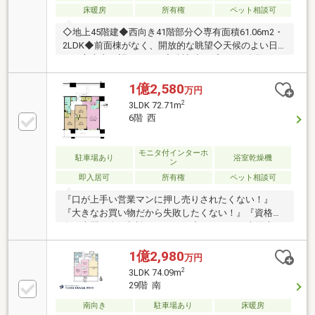
床暖房
所有権
ペット相談可
◇地上45階建◆西向き41階部分◇専有面積61.06m2・
2LDK◆前面棟がなく、開放的な眺望◇天候のよい日
には富士山を望みます。◆分譲時オプション多数
LD・洋室：アクセントクロス キッチン ：カップボー
ド 洗面所 ：吊戸棚 廊下 ：エコカラット・ピクチ
1億2,580
万円
ャレール 玄関 ：姿見◇約14.77m2のバルコニー41～
2
3LDK 72.71m
43階限定で、ガラス手すりを採用。◆24時間ゴミ出し
6階 西
可能◇ペット飼育可能（規約あり）◆その他充実の共
用部
モニタ付インターホ
駐車場あり
浴室乾燥機
ン
即入居可
所有権
ペット相談可
『口が上手い営業マンに押し売りされたくない！』
『大きなお買い物だから失敗したくない！』『資格の
有る専門の人に相談したい！』◆マンション売買専
門、実績・経験多数の有資格者のエージェントが、お
客様お一人お一人のお考えを大切にします。
1億2,980
万円
2
3LDK 74.09m
29階 南
南向き
駐車場あり
床暖房