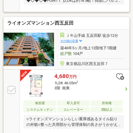
◆◇◆◇◆POINT1.【LDKは約16.5帖！両面にバルコ
ニーを備えた開放的なファミリースペースでお寛ぎく
ださい】POINT2.【全居室6帖以上の広さを確保、収納
も完備しました！適所に備えた豊富な収納設計も魅
ライオンズマンション西五反田
力】POINT3.【武蔵小山駅徒歩8分・不動前駅徒歩6分
など2路線3駅利用可能で通勤・通学もスムーズ♪】
POINT4.【広大な敷地を誇る林試の森公園が徒歩圏
ＪＲ山手線 五反田駅 徒歩12分
内。都心にありながらも緑の潤いを享受できるエリ
その他の交通
ア】◇◆◇◆◇◆◇◆◇◆◇◆◇◆◇◆◇◆『スー
築46年5ヶ月/地上12階地下1階建
モを見て』とお伝えいただくとスムーズです～東急リ
総戸数
104戸
バブル武蔵小山センターまでお問い合わせ下さい～
東京都品川区西五反田７
4,680
万円
2
1LDK 46.05m
3階 南東
角部屋
即入居可
所有権
システムキッチン
エレベーター
2階以上
○ライオンズマンションらしい重厚感あるタイル貼り
の外観○整った共用部から管理体制の良さがうかがえ
ます○戸越銀座商店街（約680m）やパルム商店街（約