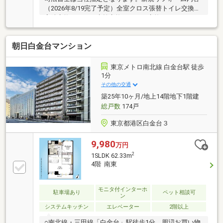
（2026年8/19完了予定）全室クロス張替トイレ交換浴
室鏡交換キッチン水栓交換エアコン交換ルームクリー
ニング etc.過去のリフォーム内容（2015年9月完了）
全室クロス張替全室フローリング貼替システムキッチ
朝日白金台マンション
ン交換洗面化粧台交換トイレ交換ユニットバス交換洗
濯機用防水パン交換給湯器交換給排水管交換建具交換
洋室の壁一部にエコカラット使用
東京メトロ南北線 白金台駅 徒歩
1分
その他の交通
築25年10ヶ月/地上14階地下1階建
総戸数
174戸
東京都港区白金台３
9,980
万円
2
1SLDK 62.33m
4階 南東
モニタ付インターホ
駐車場あり
ペット相談可
ン
システムキッチン
エレベーター
2階以上
○南北線・三田線「白金台」駅徒歩1分 周辺お買い物