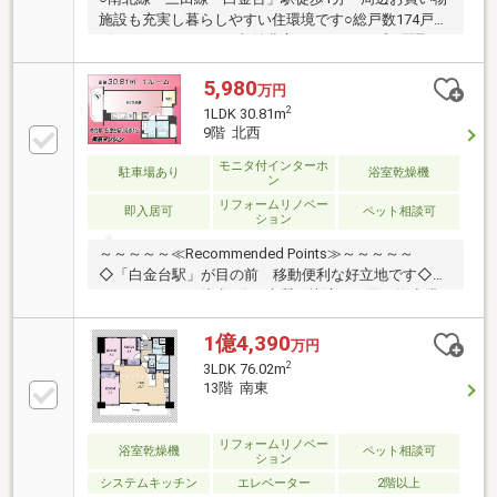
施設も充実し暮らしやすい住環境です○総戸数174戸の
ビッグコミュニティ○収納豊富な2LDKタイプの間取
り 和室の3枚の畳下が収納スペースになっておりま
す○現況引き渡し、リフォームでお好みの内装を実現
5,980
万円
したい方にもおすすめです○ペット2匹まで飼育可（細
2
1LDK 30.81m
則有り）○オートロック・宅配ボックス完備○ご内覧予
9階 北西
約受付中です。 お気軽にお問い合わせください！
モニタ付インターホ
駐車場あり
浴室乾燥機
ン
リフォームリノベー
即入居可
ペット相談可
ション
～～～～～≪Recommended Points≫～～～～～
◇「白金台駅」が目の前 移動便利な好立地です◇プ
ラチナドンキが徒歩4分 上質で快適なお買い物◇港
区屈指の閑静な高級住宅街「白金台」に住まう◇大切
な家族と一緒に暮らせるペット飼育可物件◇新耐震基
1億4,390
万円
準にしっかり適合しており安心の構造◇購入後も安心
2
3LDK 76.02m
のアフターサービス保証付き～～～～～～～～～～～
13階 南東
～～～～～～～～～～～◆頭金0円から購入可!長期低
金利50年ローン!◆提携銀行多数、住宅ローンご相談下
さい!◆車でまとめてご案内!自宅まで送迎も可!◆年中
リフォームリノベー
浴室乾燥機
ペット相談可
ション
無休!即日対応させていただきます!◆5000円QUOプレ
システムキッチン
エレベーター
2階以上
ゼントキャンペーン♪◆フジテレビ等でCM放映♪