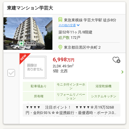
ル。 株式会社ウィローズは、お客様の【生涯顧問】と
東建マンション学芸大
して各専門領域に特化したチーム体制となっておりま
す ■目的から逆算した最適なご提案を、スピーディに■
購入・売却・リフォーム・相続の専門チームで多角的
東急東横線 学芸大学駅 徒歩8分
な対応をさせていただきます。■提携ローン20銀行以
その他の交通
上、買い替えのコンサル、充実のアフターサービスの
築52年11ヶ月/8階建
ご提供■未公開物件・弊社限定の物件、多数ございま
総戸数
172戸
す！
東京都目黒区中央町２
6,998
万円
2
2LDK 49.5m
5階 北西
モニタ付インターホ
駐車場あり
浴室乾燥機
ン
リフォームリノベー
所有権
システムキッチン
ション
▼▼▼▼ 注目ポイント！ ▼▼▼▼☆月19万5268
円・金利0.93％☆☆提携銀行・最優遇時・ボーナス0
円・35年◆東急東横線「学芸大学」駅徒歩8分◆渋谷
へも乗り換えなしで行けます♪◆2023年に大規模修繕