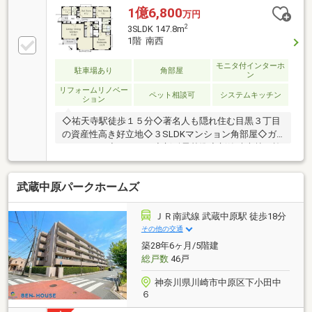
リング交換・ハウスクリーニング 等○ペット飼育可
1億6,800
万円
（細則有り）○ご内覧予約受付中です。 お気軽にお
2
3SLDK 147.8m
問い合わせください！
1階 南西
モニタ付インターホ
駐車場あり
角部屋
ン
リフォームリノベー
ペット相談可
システムキッチン
ション
◇祐天寺駅徒歩１５分◇著名人も隠れ住む目黒３丁目
の資産性高き好立地◇３SLDKマンション角部屋◇ガ
レージあり◇ペット可◇新耐震基準◇新築時大林組施
工
武蔵中原パークホームズ
ＪＲ南武線 武蔵中原駅 徒歩18分
その他の交通
築28年6ヶ月/5階建
総戸数
46戸
神奈川県川崎市中原区下小田中
６