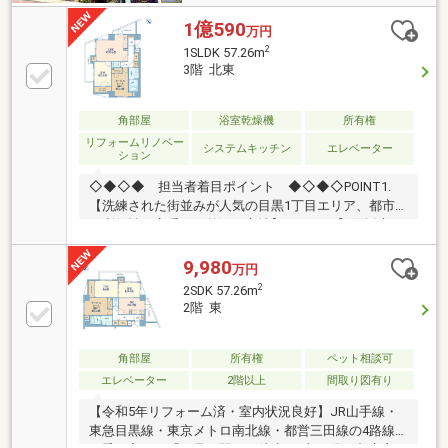
1億590
万円
2
1SLDK 57.26m
3階 北東
角部屋
浴室乾燥機
所有権
リフォームリノベー
システムキッチン
エレベーター
ション
◇◆◇◆ 担当者着目ポイント ◆◇◆◇POINT1.
【洗練された街並みが人気の目黒1丁目エリア、都市
の利便性も享受する贅沢な立地】POINT2.【2面採光の
LDKは、2ヶ所にバルコニーを付設した快適スペース。
ゆったりとお寛ぎください】POINT3.【多用途に使え
9,980
万円
る納戸や2ヶ所のWIC・ホール収納、トランクルームな
2
2SDK 57.26m
ど豊富な収納設計も魅力】POINT4.【2026年9月下旬リ
2階 東
ノベーション完了予定。食洗機や浴室乾燥機を標準装
備した充実の設備・仕様】
◇◆◇◆◇◆◇◆◇◆◇◆◇◆◇◆◇◆◇『スーモ
角部屋
所有権
ペット相談可
を見て』とお伝えいただくとスムーズです～東急リバ
エレベーター
2階以上
間取り図有り
ブル武蔵小山センターまでお問い合わせ下さい～
【令和5年リフォーム済・室内状況良好】JR山手線・
東急目黒線・東京メトロ南北線・都営三田線の4路線