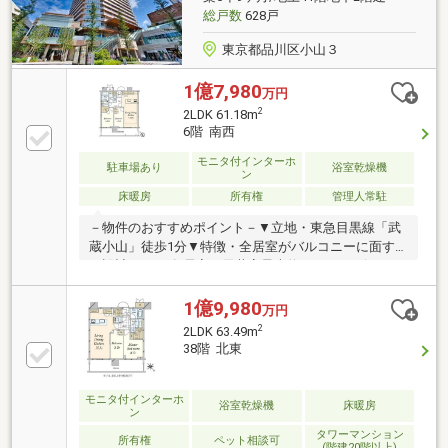
はLDK+S(納戸)です
総戸数
628戸
東京都品川区小山３
1億7,980
万円
2
2LDK 61.18m
6階 南西
モニタ付インターホ
駐車場あり
浴室乾燥機
ン
床暖房
所有権
管理人常駐
－物件のおすすめポイント－▼立地・東急目黒線「武
蔵小山」徒歩1分▼特徴・全居室がバルコニーに面す
る設計・LD・各居室は天井高最大約2.6m・リビングま
で見渡せる対面式キッチン・WIC・パントリー等、全
居室収納付・ペット2匹飼育可(規約有)▼2026年２月室
1億9,980
万円
内リフォーム内容【交換】洗濯パン、ガスコンロ、洗
2
2LDK 63.49m
面鏡、食洗機【その他】クロス全室貼替、間接照明・
38階 北東
一部エコカラット設置 他※管理／夜間警備員駐在※専有
面積にはトランクルーム部分面積約1.12平米を含む■
ご希望の住まい探しをお手伝いします
モニタ付インターホ
浴室乾燥機
床暖房
ン
━━━━━・・・物件の詳細・ご相談はお気軽にお問
タワーマンション
い合わせください。
所有権
ペット相談可
(階建20階以上)