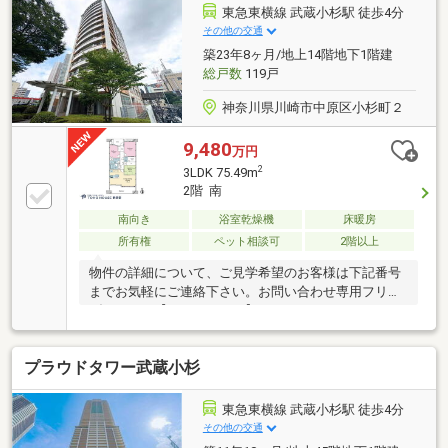
東急東横線 武蔵小杉駅 徒歩4分
その他の交通
築23年8ヶ月/地上14階地下1階建
総戸数
119戸
神奈川県川崎市中原区小杉町２
9,480
万円
2
3LDK 75.49m
2階 南
南向き
浴室乾燥機
床暖房
所有権
ペット相談可
2階以上
物件の詳細について、ご見学希望のお客様は下記番号
までお気軽にご連絡下さい。お問い合わせ専用フリー
ダイヤル 【0120-104-633】
プラウドタワー武蔵小杉
東急東横線 武蔵小杉駅 徒歩4分
その他の交通