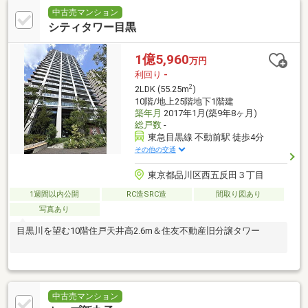
中古売マンション
シティタワー目黒
1億5,960
万円
利回り
-
2
2LDK (55.25m
)
10階/地上25階地下1階建
築年月
2017年1月(築9年8ヶ月)
総戸数
-
東急目黒線 不動前駅 徒歩4分
その他の交通
東京都品川区西五反田３丁目
1週間以内公開
RC造SRC造
間取り図あり
写真あり
目黒川を望む10階住戸天井高2.6m＆住友不動産旧分譲タワー
中古売マンション