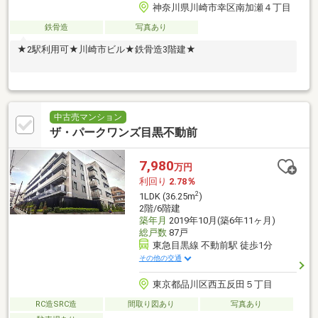
神奈川県川崎市幸区南加瀬４丁目
鉄骨造
写真あり
★2駅利用可★川崎市ビル★鉄骨造3階建★
中古売マンション
ザ・パークワンズ目黒不動前
7,980
万円
利回り
2.78％
2
1LDK (36.25m
)
2階/6階建
築年月
2019年10月(築6年11ヶ月)
総戸数
87戸
東急目黒線 不動前駅 徒歩1分
その他の交通
東京都品川区西五反田５丁目
RC造SRC造
間取り図あり
写真あり