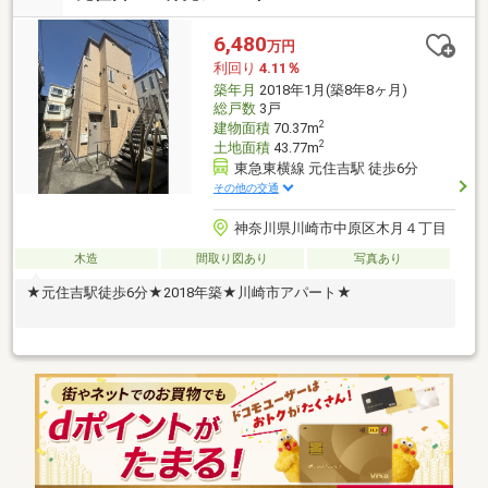
6,480
万円
利回り
4.11％
築年月
2018年1月(築8年8ヶ月)
総戸数
3戸
2
建物面積
70.37m
2
土地面積
43.77m
東急東横線 元住吉駅 徒歩6分
その他の交通
神奈川県川崎市中原区木月４丁目
木造
間取り図あり
写真あり
★元住吉駅徒歩6分★2018年築★川崎市アパート★