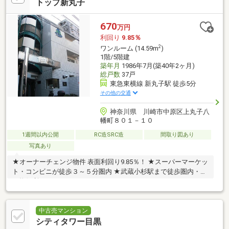
トップ新丸子
670
万円
利回り
9.85％
2
ワンルーム (14.59m
)
1階/5階建
築年月
1986年7月(築40年2ヶ月)
総戸数
37戸
東急東横線 新丸子駅 徒歩5分
その他の交通
神奈川県 川崎市中原区上丸子八
幡町８０１－１０
1週間以内公開
RC造SRC造
間取り図あり
写真あり
★オーナーチェンジ物件 表面利回り9.85％！ ★スーパーマーケッ
ト・コンビニが徒歩３～５分圏内 ★武蔵小杉駅まで徒歩圏内・買
い物便利
中古売マンション
シティタワー目黒