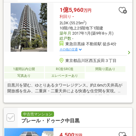
1億5,960
万円
利回り
-
2
2LDK (55.25m
)
10階/地上25階地下1階建
築年月
2017年1月(築9年8ヶ月)
総戸数
-
東急目黒線 不動前駅 徒歩4分
その他の交通
東京都品川区西五反田３丁目
1週間以内公開
RC造SRC造
間取り図あり
写真あり
エレベーターあり
目黒川を望む、ゆとりあるタワーレジデンス。約2.6mの天井高が
開放感を生み、二重床・二重天井による快適な住空間を実現。フ
ィットネスルームやペット飼育可など、都心での上質な暮らしを
支える設備も充実。
中古売マンション
プレール・ドゥーク中目黒
4,500
万円