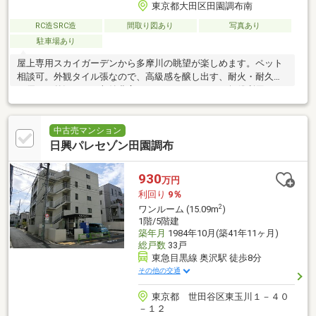
東京都大田区田園調布南
RC造SRC造
間取り図あり
写真あり
駐車場あり
屋上専用スカイガーデンから多摩川の眺望が楽しめます。ペット
相談可。外観タイル張なので、高級感を醸し出す、耐火・耐久性
に優れた外観です。収納豊富で、トランクルームを無償利用でき
ます。
中古売マンション
日興パレセゾン田園調布
930
万円
利回り
9％
2
ワンルーム (15.09m
)
1階/5階建
築年月
1984年10月(築41年11ヶ月)
総戸数
33戸
東急目黒線 奥沢駅 徒歩8分
その他の交通
東京都 世田谷区東玉川１－４０
－１２