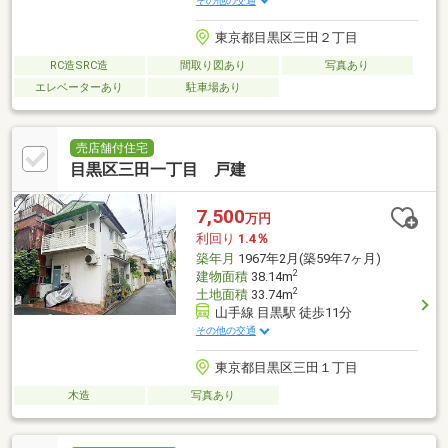
その他の交通
東京都目黒区三田２丁目
RC造SRC造
間取り図あり
写真あり
エレベーターあり
駐車場あり
売店舗付住宅
目黒区三田一丁目 戸建
7,500
万円
利回り
1.4％
築年月
1967年2月(築59年7ヶ月)
2
建物面積
38.14m
2
土地面積
33.74m
山手線 目黒駅 徒歩11分
その他の交通
東京都目黒区三田１丁目
木造
写真あり