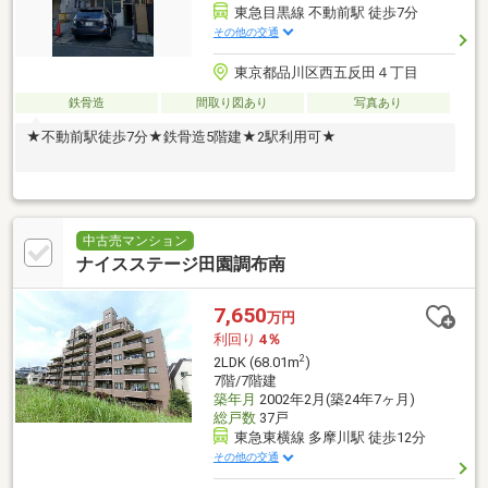
東急目黒線 不動前駅 徒歩7分
その他の交通
東京都品川区西五反田４丁目
鉄骨造
間取り図あり
写真あり
★不動前駅徒歩7分★鉄骨造5階建★2駅利用可★
中古売マンション
ナイスステージ田園調布南
7,650
万円
利回り
4％
2
2LDK (68.01m
)
7階/7階建
築年月
2002年2月(築24年7ヶ月)
総戸数
37戸
東急東横線 多摩川駅 徒歩12分
その他の交通