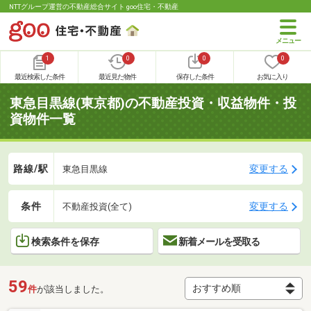
NTTグループ運営の不動産総合サイト goo住宅・不動産
1
0
0
0
最近検索した条件
最近見た物件
保存した条件
お気に入り
東急目黒線(東京都)の不動産投資・収益物件・投
資物件一覧
路線/駅
変更する
東急目黒線
条件
変更する
不動産投資(全て)
検索条件を保存
新着メールを受取る
59
件
が該当しました。