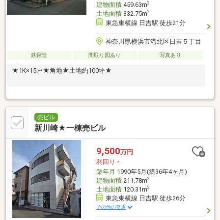
2
建物面積
459.63m
2
土地面積
332.75m
東急東横線 日吉駅 徒歩21分
神奈川県横浜市港北区日吉５丁目
鉄骨造
間取り図あり
写真あり
★1K×15戸★角地★土地約100坪★
売ビル
新川崎★一棟売ビル
9,500
万円
利回り
-
築年月
1990年5月(築36年4ヶ月)
2
建物面積
211.78m
2
土地面積
120.31m
東急東横線 日吉駅 徒歩26分
その他の交通