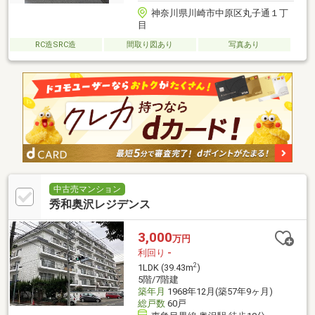
神奈川県川崎市中原区丸子通１丁
目
RC造SRC造
間取り図あり
写真あり
中古売マンション
秀和奥沢レジデンス
3,000
万円
利回り
-
2
1LDK (39.43m
)
5階/7階建
築年月
1968年12月(築57年9ヶ月)
総戸数
60戸