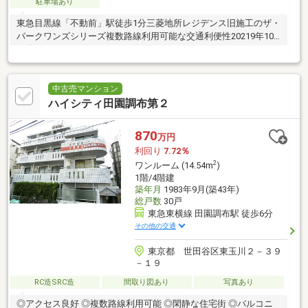
駐車場あり
東急目黒線「不動前」駅徒歩1分三菱地所レジデンス旧施工のザ・
パークワンズシリーズ複数路線利用可能な交通利便性20219年10
月築
中古売マンション
ハイシティ田園調布第２
870
万円
利回り
7.72％
2
ワンルーム (14.54m
)
1階/4階建
築年月
1983年9月(築43年)
総戸数
30戸
東急東横線 田園調布駅 徒歩6分
その他の交通
東京都 世田谷区東玉川２－３９
－１９
RC造SRC造
間取り図あり
写真あり
◎アクセス良好 ◎複数路線利用可能 ◎閑静な住宅街 ◎バルコニ