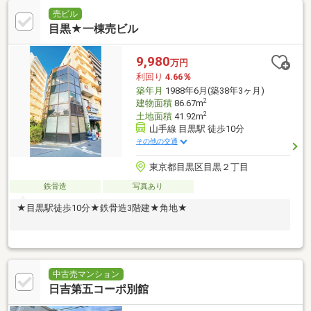
売ビル
目黒★一棟売ビル
9,980
万円
利回り
4.66％
築年月
1988年6月(築38年3ヶ月)
2
建物面積
86.67m
2
土地面積
41.92m
山手線 目黒駅 徒歩10分
その他の交通
東京都目黒区目黒２丁目
鉄骨造
写真あり
★目黒駅徒歩10分★鉄骨造3階建★角地★
中古売マンション
日吉第五コーポ別館