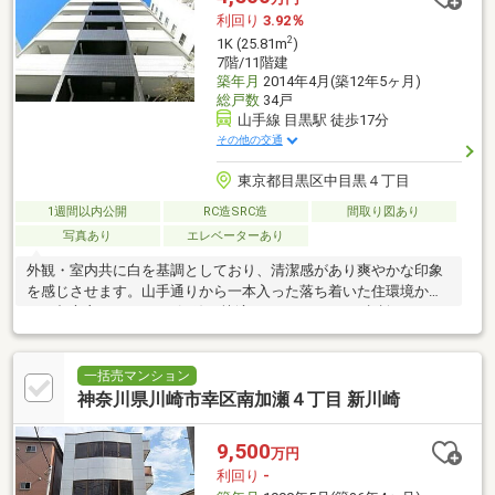
利回り
3.92％
2
1K (25.81m
)
7階/11階建
築年月
2014年4月(築12年5ヶ月)
総戸数
34戸
山手線 目黒駅 徒歩17分
その他の交通
東京都目黒区中目黒４丁目
1週間以内公開
RC造SRC造
間取り図あり
写真あり
エレベーターあり
外観・室内共に白を基調としており、清潔感があり爽やかな印象
を感じさせます。山手通りから一本入った落ち着いた住環境か
ら、都心主要エリアへ3沿線で快適アクセス。ペット相談可。
一括売マンション
神奈川県川崎市幸区南加瀬４丁目 新川崎
9,500
万円
利回り
-