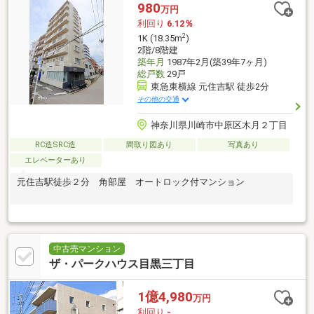
980
万円
利回り
6.12％
2
1K (18.35m
)
2階/8階建
築年月
1987年2月(築39年7ヶ月)
総戸数
29戸
東急東横線 元住吉駅 徒歩2分
その他の交通
神奈川県川崎市中原区木月２丁目
RC造SRC造
間取り図あり
写真あり
エレベーターあり
元住吉駅徒歩２分 角部屋 オートロック付マンション
中古売マンション
ザ・パークハウス目黒三丁目
1億4,980
万円
利回り
-