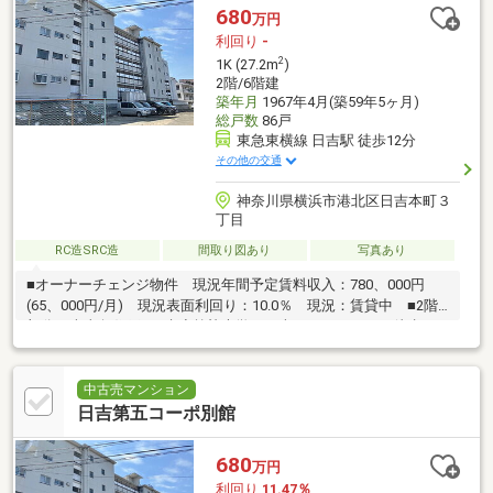
680
万円
利回り
-
2
1K (27.2m
)
2階/6階建
築年月
1967年4月(築59年5ヶ月)
総戸数
86戸
東急東横線 日吉駅 徒歩12分
その他の交通
神奈川県横浜市港北区日吉本町３
丁目
RC造SRC造
間取り図あり
写真あり
■オーナーチェンジ物件 現況年間予定賃料収入：780、000円
(65、000円/月) 現況表面利回り：10.0％ 現況：賃貸中 ■2階
部分・南東角住戸 ■慶應義塾大学 日吉キャンパスまで徒歩14
分
中古売マンション
日吉第五コーポ別館
680
万円
利回り
11.47％