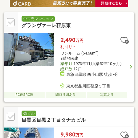
中古売マンション
グランヴァーレ荏原東
2,490
万円
利回り
-
2
ワンルーム (54.68m
)
3階/4階建
築年月
1973年11月(築52年10ヶ月)
総戸数
12戸
東急目黒線 西小山駅 徒歩7分
東京都品川区荏原５丁目
RC造SRC造
間取り図あり
写真あり
売ビル
目黒区目黒２丁目タナカビル
9,980
万円