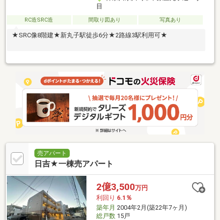
目
RC造SRC造
間取り図あり
写真あり
★SRC像8階建★新丸子駅徒歩6分★2路線3駅利用可★
売アパート
日吉★一棟売アパート
2億3,500
万円
利回り
6.1％
築年月
2004年2月(築22年7ヶ月)
総戸数
15戸