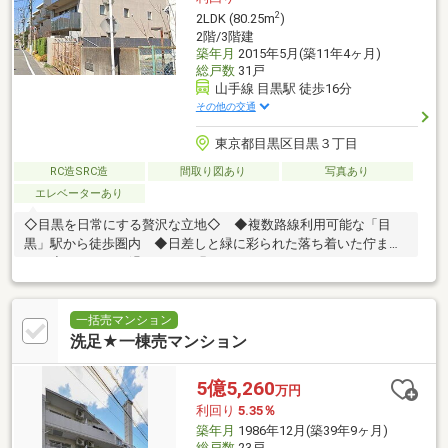
2
2LDK (80.25m
)
2階/3階建
築年月
2015年5月(築11年4ヶ月)
総戸数
31戸
山手線 目黒駅 徒歩16分
その他の交通
東京都目黒区目黒３丁目
RC造SRC造
間取り図あり
写真あり
エレベーターあり
◇目黒を日常にする贅沢な立地◇ ◆複数路線利用可能な「目
黒」駅から徒歩圏内 ◆日差しと緑に彩られた落ち着いた佇ま
い ◆ゆったりと過ごせる、明るくゆとりのある2LDK
一括売マンション
洗足★一棟売マンション
5億5,260
万円
利回り
5.35％
築年月
1986年12月(築39年9ヶ月)
総戸数
23戸