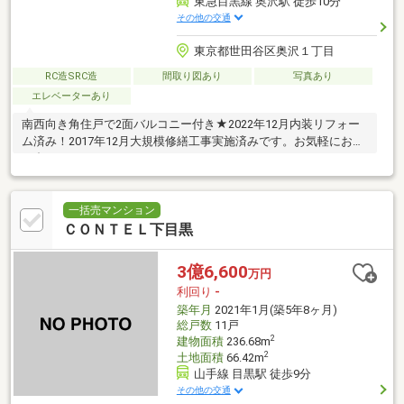
東急目黒線 奥沢駅 徒歩10分
その他の交通
東京都世田谷区奥沢１丁目
RC造SRC造
間取り図あり
写真あり
エレベーターあり
南西向き角住戸で2面バルコニー付き★2022年12月内装リフォー
ム済み！2017年12月大規模修繕工事実施済みです。お気軽にお問
い合わせください。
一括売マンション
ＣＯＮＴＥＬ下目黒
3億6,600
万円
利回り
-
築年月
2021年1月(築5年8ヶ月)
総戸数
11戸
2
建物面積
236.68m
2
土地面積
66.42m
山手線 目黒駅 徒歩9分
その他の交通