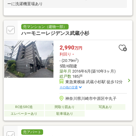
ーに洗濯機置場あり
売マンション（建物一部）
ハーモニーレジデンス武蔵小杉
2,990
万円
利回り
-
2
- (20.79m
)
5階/6階建
築年月
2016年6月(築10年3ヶ月)
総戸数
185戸
東急東横線 武蔵小杉駅 徒歩12分
その他の交通
神奈川県川崎市中原区中丸子
RC造SRC造
間取り図あり
写真あり
エレベーターあり
駐車場あり
売アパート