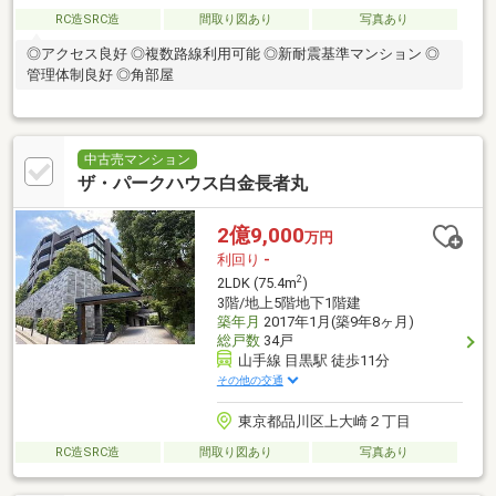
RC造SRC造
間取り図あり
写真あり
◎アクセス良好 ◎複数路線利用可能 ◎新耐震基準マンション ◎
管理体制良好 ◎角部屋
中古売マンション
ザ・パークハウス白金長者丸
2億9,000
万円
利回り
-
2
2LDK (75.4m
)
3階/地上5階地下1階建
築年月
2017年1月(築9年8ヶ月)
総戸数
34戸
山手線 目黒駅 徒歩11分
その他の交通
東京都品川区上大崎２丁目
RC造SRC造
間取り図あり
写真あり