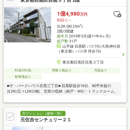
東京都目黒区目黒３丁目 2階
1億4,980
万円
利回り
-
2
2LDK (80.25m
)
2階/3階建
築年月
2015年5月(築11年4ヶ月)
総戸数
31戸
山手線 目黒駅 バス7分/大鳥神社前
（東京都）バス停 停歩7分
東京都目黒区目黒３丁目
RC造SRC造
間取り図あり
写真あり
駐車場あり
■ザ・パークハウス目黒三丁目■ 目黒駅徒歩16分、80平米超の
2LDK/広々LDK23帖、充実の収納（納戸・WIC・トランクルーム）
を備え、ペットとも快適に暮らせます/ゆとりある空間で理想の暮
らし
売マンション（建物一部）
元住吉センチュリー２１