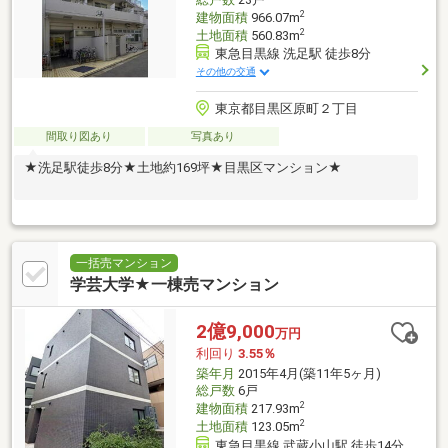
2
建物面積
966.07m
2
土地面積
560.83m
東急目黒線 洗足駅 徒歩8分
その他の交通
東京都目黒区原町２丁目
間取り図あり
写真あり
★洗足駅徒歩8分★土地約169坪★目黒区マンション★
一括売マンション
学芸大学★一棟売マンション
2億9,000
万円
利回り
3.55％
築年月
2015年4月(築11年5ヶ月)
総戸数
6戸
2
建物面積
217.93m
2
土地面積
123.05m
東急目黒線 武蔵小山駅 徒歩14分