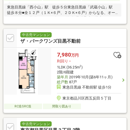
東急目黒線「西小山」駅 徒歩５分東急目黒線「武蔵小山」駅
徒歩８分■全１２戸（１Ｋ×６戸、２ＤＫ×６戸）からなる、オー
ルレジデンス物件■２０１５年７月築■軽量鉄骨造３階建
中古売マンション
ザ・パークワンズ目黒不動前
7,980
万円
利回り
-
2
1LDK (36.25m
)
2階/6階建
築年月
2019年10月(築6年11ヶ月)
総戸数
87戸
東急目黒線 不動前駅 徒歩1分
東京都品川区西五反田５丁目
RC造SRC造
間取り図あり
中古売マンション