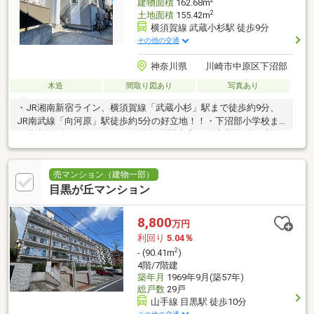
建物面積
162.68m
2
土地面積
155.42m
横須賀線 武蔵小杉駅 徒歩9分
その他の交通
神奈川県 川崎市中原区下沼部
木造
間取り図あり
写真あり
・JR湘南新宿ライン、横須賀線「武蔵小杉」駅まで徒歩約9分、
JR南武線「向河原」駅徒歩約5分の好立地！！・下沼部小学校ま
で徒歩約4分、まいばすけっと向河原駅南店まで徒歩約4分と利便
性が高いです！・各お部屋にロフトが付いており、面積を上手に
活用した間取りとなっております！・平成30年築の築浅物件で
す！・現況年間収入9，342，000円 現行利回り5.19％です！
売マンション（建物一部）
（2026年7月31日時点）
目黒が丘マンション
8,800
万円
利回り
5.04％
2
- (90.41m
)
4階/7階建
築年月
1969年9月(築57年)
総戸数
29戸
山手線 目黒駅 徒歩10分