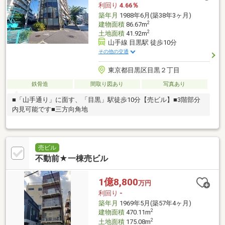
利回り
4.66％
築年月
1988年6月(築38年3ヶ月)
2
建物面積
86.67m
2
土地面積
41.92m
山手線 目黒駅 徒歩10分
その他の交通
東京都目黒区目黒２丁目
鉄骨造
間取り図あり
写真あり
■「山手通り」に面す、「目黒」駅徒歩10分【売ビル】■3階部分
内見可能です■三方向角地
売ビル
不動前★一棟売ビル
1億8,800
万円
利回り
-
築年月
1969年5月(築57年4ヶ月)
2
建物面積
470.11m
2
土地面積
175.08m