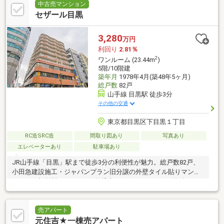
中古売マンション
セザール目黒
3,280
万円
利回り
2.81％
2
ワンルーム (23.44m
)
5階/10階建
築年月
1978年4月(築48年5ヶ月)
総戸数
82戸
山手線 目黒駅 徒歩3分
その他の交通
東京都目黒区下目黒１丁目
RC造SRC造
間取り図あり
写真あり
エレベーターあり
駐車場あり
JR山手線「目黒」駅まで徒歩3分の利便性が魅力。総戸数82戸、
小田急建設施工・ジャパンプラン旧分譲の外壁タイル貼りマンシ
ョン。月額賃料77，000円で賃貸中のオーナーチェンジ物件で
す。
売アパート
元住吉★一棟売アパート