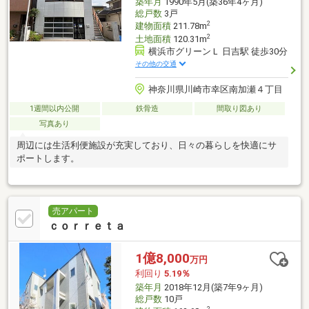
築年月
1990年5月(築36年4ヶ月)
総戸数
3戸
2
建物面積
211.78m
2
土地面積
120.31m
横浜市グリーンＬ 日吉駅 徒歩30分
その他の交通
神奈川県川崎市幸区南加瀬４丁目
1週間以内公開
鉄骨造
間取り図あり
写真あり
周辺には生活利便施設が充実しており、日々の暮らしを快適にサ
ポートします。
売アパート
ｃｏｒｒｅｔａ
1億8,000
万円
利回り
5.19％
築年月
2018年12月(築7年9ヶ月)
総戸数
10戸
2