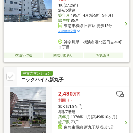
2
1K (27.2m
)
2階/6階建
築年月
1967年4月(築59年5ヶ月)
総戸数
86戸
東急東横線 日吉駅 徒歩12分
その他の交通
神奈川県 横浜市港北区日吉本町
３丁目
RC造SRC造
間取り図あり
写真あり
中古売マンション
ニックハイム新丸子
2,480
万円
利回り
-
2
3DK (51.84m
)
3階/7階建
築年月
1976年11月(築49年10ヶ月)
総戸数
79戸
東急東横線 新丸子駅 徒歩5分