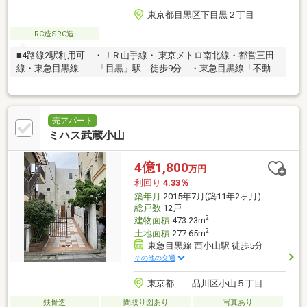
東京都目黒区下目黒２丁目
RC造SRC造
■4路線2駅利用可 ・ＪＲ山手線・ 東京メトロ南北線・都営三田
線・東急目黒線 「目黒」駅 徒歩9分 ・東急目黒線「不動
前」駅 徒歩7分
売アパート
ミハス武蔵小山
4億1,800
万円
利回り
4.33％
築年月
2015年7月(築11年2ヶ月)
総戸数
12戸
2
建物面積
473.23m
2
土地面積
277.65m
東急目黒線 西小山駅 徒歩5分
その他の交通
東京都 品川区小山５丁目
鉄骨造
間取り図あり
写真あり