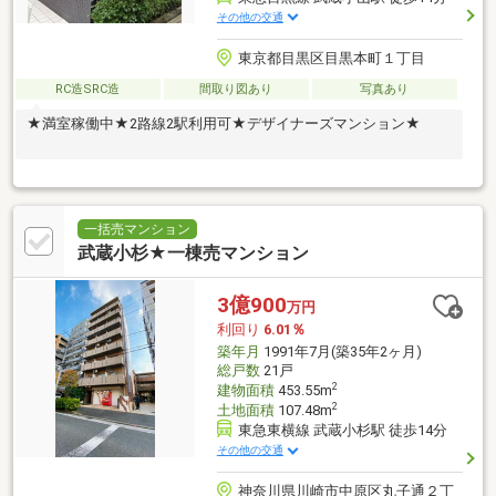
その他の交通
東京都目黒区目黒本町１丁目
RC造SRC造
間取り図あり
写真あり
★満室稼働中★2路線2駅利用可★デザイナーズマンション★
一括売マンション
武蔵小杉★一棟売マンション
3億900
万円
利回り
6.01％
築年月
1991年7月(築35年2ヶ月)
総戸数
21戸
2
建物面積
453.55m
2
土地面積
107.48m
東急東横線 武蔵小杉駅 徒歩14分
その他の交通
神奈川県川崎市中原区丸子通２丁