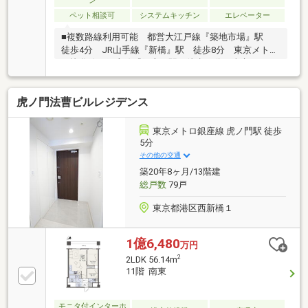
ン
金0円から購入可!長期低金利50年ローン◆提携銀行多
ペット相談可
システムキッチン
エレベーター
数、住宅ローンご相談下さい
■複数路線利用可能 都営大江戸線『築地市場』駅
徒歩4分 JR山手線『新橋』駅 徒歩8分 東京メトロ
日比谷線・銀座線『銀座』駅 徒歩10分 東京メトロ
丸の内線『銀座』駅 徒歩13分■事務所利用可能SOHO
住戸■2026年7月賃借人退去に伴う原状回復工事・ルー
虎ノ門法曹ビルレジデンス
ムクリーニング済■シャワールーム・浴室乾燥機■温水
洗浄機能付トイレ■システムキッチン・食洗機■モニタ
ー付きインターフォン・オートロック■24時間ゴミ出
東京メトロ銀座線 虎ノ門駅 徒歩
し可■宅配ボックス■ペット飼育可（1住戸犬猫合わせ
5分
て2匹迄）■エアコン2台付き
その他の交通
築20年8ヶ月/13階建
総戸数
79戸
東京都港区西新橋１
1億6,480
万円
2
2LDK 56.14m
11階 南東
モニタ付インターホ