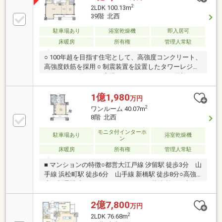
等の共用施設(一部有償)・ペット飼育可(細則有)▼住戸
2
2LDK 100.13m
の特徴・東京タワーを望む(天候による)・主寝室は約
39階 北西
10.2帖、WIC有・浴室は1620サイズ▼設備・食洗機・2
ボウル洗面台・オートロックシステム■ ご希望の住ま
駐車場あり
浴室乾燥機
即入居可
い探しをお手伝いします ━━━━━・・・物件の詳
床暖房
所有権
管理人常駐
細・ご相談はお気軽にお問い合わせください。
○ 100年超を目指す住宅として、高強度コンクリート、
高強度鉄筋を採用 ○ 制震装置を設置したタワーレジデ
ンス ○ カンピドリオ広場をモチーフにした、優美さを
醸し出すメインロビー ○ 39階100平米超のゆったりと
した2LDK ○ 各居室から東京タワーの足元まで望むこと
1億1,980
万円
ができます ○ 居室内の梁を最小限にし、リビングの天
2
ワンルーム 40.07m
井高を約2.6ｍ～2.7ｍにすることで広々とした空間を
8階 北西
実現 ○ ウォークインクロゼット、シューズインクロゼ
ットと収納量豊富 ○ ペット飼育可能（飼育細則有） ○
モニタ付インターホ
駐車場あり
浴室乾燥機
ン
ホテルライクなコンシェルジュサービスと多様な共用
床暖房
所有権
管理人常駐
施設 ○ 24時間有人管理（夜間警備員常駐）
■ マンションの特徴○都営大江戸線 汐留駅 徒歩3分 山
手線 浜松町駅 徒歩6分 山手線 新橋駅 徒歩8分○高強
度・制震構造のタワーレジデンス○三菱地所一級建築
士事務所による設計○２４時間有人管理（９～２０時
フロントサービス、夜間警備員常駐）○２階以上の各
2億7,800
万円
階にゴミステーション有○ペット飼育可（細則有） ○
2
2LDK 76.68m
マンション内に住民専用セブンイレブンあり■ お部屋