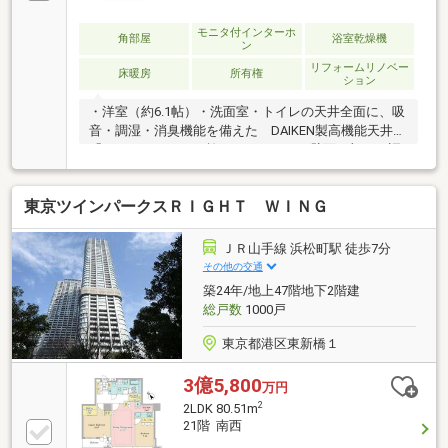
モニタ付インターホ
角部屋
浴室乾燥機
ン
リフォームリノベー
床暖房
所有権
ション
・洋室（約6.1帖）・洗面室・トイレの天井全面に、吸
音・調湿・消臭機能を備えた DAIKEN製高機能天井材
「クリアトーン」を施工。・トイレの壁面一部に、調
湿・消臭性能を持つ機能性壁材「さらりあ～と」を施
工。・室内干しや生活臭の軽減をサポートし、快適な
東京ツインパークスＲＩＧＨＴ ＷＩＮＧ
住空間を実現。
ＪＲ山手線 浜松町駅 徒歩7分
その他の交通
築24年/地上47階地下2階建
総戸数
1000戸
東京都港区東新橋１
3億5,800
万円
2
2LDK 80.51m
21階 南西