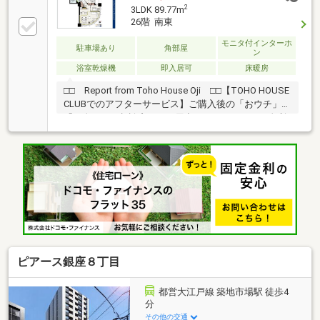
設株式会社施工の制震構造建築■専有面積97.46㎡の角
2
3LDK 89.77m
部屋
26階 南東
モニタ付インターホ
駐車場あり
角部屋
ン
浴室乾燥機
即入居可
床暖房
□□ Report from Toho House Oji □□【TOHO HOUSE
CLUBでのアフターサービス】ご購入後の「おウチ」と
「お金」のご相談窓口をご用意しております！・金利
上昇時のリスクヘッジ、借換え相談、繰上返済のタイ
ミング、各種保険の見直し・・・etc・おウチの設備保
証や定期点検、駆け付けサービス・・・etc購入前のタ
イミングは勿論、購入後のご不安につきましてもご相
談可能です！まずはお気軽に現地をご覧下さいませ。
物件の詳細について、ご見学希望のお客様は下記番号
までお気軽にご連絡下さい。お問い合わせ専用フリー
ダイヤル ： ０１２０－６６１－０４０
ピアース銀座８丁目
都営大江戸線 築地市場駅 徒歩4
分
その他の交通