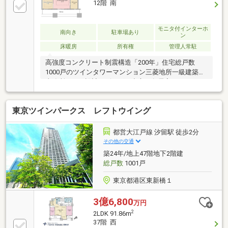
12階 南
モニタ付インターホ
南向き
駐車場あり
ン
床暖房
所有権
管理人常駐
高強度コンクリート制震構造「200年」住宅総戸数
1000戸のツインタワーマンション三菱地所一級建築士
事務所による設計リビングを中心に各居室へアクセス
できるバランスの良い間取り各室整形で使い勝手の良
いレイアウトリビングダイニング部分に床暖房ありラ
東京ツインパークス レフトウイング
ウンジやジム、パーティールーム等充実の共用施設
◎2026年4月リフォーム済み◎・キッチン交換 ・ユ
ニットバス交換 ・トイレ交換・フローリング貼
都営大江戸線 汐留駅 徒歩2分
替 ・洗面化粧台交換 ・建具交換・エアコン交換
その他の交通
（LD・主寝室・洋室） ・クロス貼替 等
築24年/地上47階地下2階建
総戸数
1001戸
東京都港区東新橋１
3億6,800
万円
2
2LDK 91.86m
37階 西