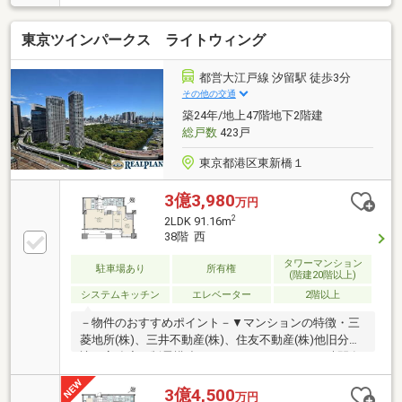
約260ｃｍ～約270ｃｍの構造となります！
東京ツインパークス ライトウィング
都営大江戸線 汐留駅 徒歩3分
その他の交通
築24年/地上47階地下2階建
総戸数
423戸
東京都港区東新橋１
3億3,980
万円
2
2LDK 91.16m
38階 西
タワーマンション
駐車場あり
所有権
(階建20階以上)
システムキッチン
エレベーター
2階以上
－物件のおすすめポイント－▼マンションの特徴・三
菱地所(株)、三井不動産(株)、住友不動産(株)他旧分
譲・高強度・制震構造のタワーレジデンス・24時間有
人管理(9～20時フロントサービス、夜間警備員常駐)・
2階以上の各階にゴミステーション有・ゲストルーム
3億4,500
万円