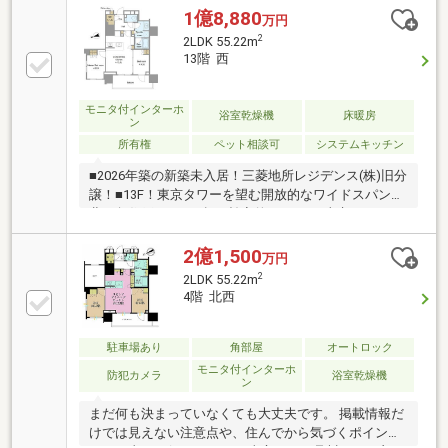
ON/OFF」「照明のON/OFF」「カーテンの自動開閉」
1億8,880
万円
「お手持ちの機器とも連携可能」●玄関先に各戸個別
2
2LDK 55.22m
宅配ボックス設置●共用部分に食配用宅配ボックス設
13階 西
置●内廊下設計●「御成門」「大門」「新橋」「汐留」
4駅が10分圏内の好立地〇新築未入居〇西北角住戸〇
バルコニー側が敷地内駐車場のため、開放感あり〇天
モニタ付インターホ
浴室乾燥機
床暖房
ン
井高2650mm、バルコニー幅1800mmのゆとりある住
所有権
ペット相談可
システムキッチン
戸空間
■2026年築の新築未入居！三菱地所レジデンス(株)旧分
譲！■13F！東京タワーを望む開放的なワイドスパンの
北西角住戸！■55㎡超の効率的な2LDK！東京タワー・
スカイツリーも望める眺望！■効率的で使いやすいカ
ウンターオープンキッチン！■ディスポーザー・食洗
2億1,500
万円
機・ビルトインエアコン・床暖房等の充実した仕様設
2
2LDK 55.22m
備！■御成門駅徒歩4分・新橋駅徒歩9分など4駅9路線
4階 北西
が利用可！＜その他の特長＞・2層吹き抜けのエント
ランスホールや敷地内前庭の緑が享受できるラウン
ジ！・戸別宅配ボックスを全戸に採用！・全室天井高
駐車場あり
角部屋
オートロック
2.65m！通風・採光に優れた全戸角住戸！
モニタ付インターホ
防犯カメラ
浴室乾燥機
ン
まだ何も決まっていなくても大丈夫です。 掲載情報だ
けでは見えない注意点や、住んでから気づくポイント