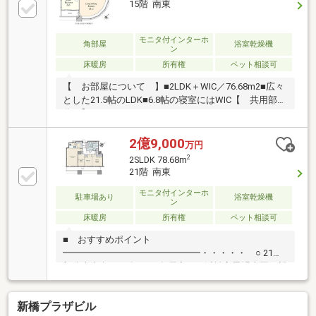
15階 南東
の特徴○ 専有面積40.07平米ワンルーム○ 8階部分北西
向き住戸○ ビルトインエアコン設置○ 約1.9帖のシュー
ズインクローゼット有○ 1317サイズのユニットバス
モニタ付インターホ
角部屋
浴室乾燥機
ン
床暖房
所有権
ペット相談可
【 お部屋について 】■2LDK＋WIC／76.68m2■広々
とした21.5帖のLDK■6.8帖の寝室にはWIC【 共用部
分 】■フィットネス（ライトウイング4F）■スカイス
イート・オーシャンビュー（ライトウイング26F・
27F）■スカイスイート・シティビュー（レフトウイン
2億9,000
万円
グ26F）■ビジネスセンター（レフトウイング1F）■ピ
2
2SLDK 78.68m
アノスタジオ（レフトウイング1F）■各階ゴミステー
21階 南東
ション 24時間ゴミ出し可能■ペット用足洗い場（サ
ブエントランス）
モニタ付インターホ
駐車場あり
浴室乾燥機
ン
床暖房
所有権
ペット相談可
■ おすすめポイント
━━━━━━━━━━━━━━━・・・・・ ○ 21階
部分南東向き 〇 LD、各居室から浜離宮恩賜庭園を望
む眺望。座ったままでも庭園の緑を感じられる住戸位
置です。 ○ LD、各居室がバルコニーに面したワイド
新橋プラザビル
スパンの間取り ○ 専有面積78.68平米、2LDK＋