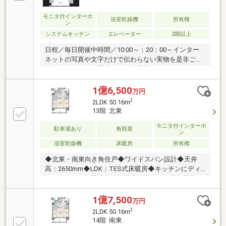
モニタ付インターホ
浴室乾燥機
所有権
ン
システムキッチン
エレベーター
2階以上
日程／毎日開催中時間／10:00～：20：00～インター
ネットの写真や文字だけで伝わらない実物を是非ご見
学くださいませ～質感のある格子状マリオンとバルコ
ニーのフェンスガラスを基調とした上質あるファサー
ド。全邸角住戸仕様と採光性や通風に優れた室内環
1億6,500
万円
境！
2
2LDK 50.16m
13階 北東
モニタ付インターホ
駐車場あり
角部屋
ン
浴室乾燥機
床暖房
所有権
◆北東・南東向き角住戸◆ワイドスパン設計◆天井
高：2650mm◆LDK：TES式床暖房◆キッチンにディ
スポーザー、食器洗浄乾燥機◆浴室：追い焚き機能、
浴室暖房、浴室乾燥機◆LDはビルトインエアコンを採
用◆個別宅配ボックス設置◆プライバシーに配慮され
1億7,500
万円
た内廊下設計◆家電の遠隔操作可能なスマートホーム
2
2LDK 50.16m
「HOMETACT」採用◆耐熱・省エネ性能を高めた
14階 南東