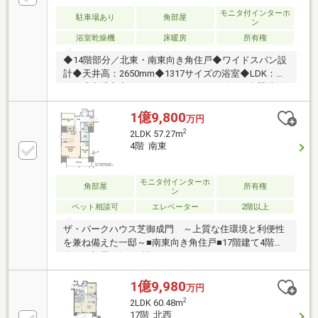
「ZEH-M Oriented」を採用◆ペット飼育可能（管理規
約による制限あり）◆戸別宅配ボックスを各階に設置
モニタ付インターホ
駐車場あり
角部屋
ン
◆エントランスから住戸まで顔認証を利用可能で 鍵
浴室乾燥機
床暖房
所有権
の一切いらない「オール顔認証の暮らし」
◆14階部分／北東・南東向き角住戸◆ワイドスパン設
計◆天井高：2650mm◆1317サイズの浴室◆LDK：
TES式床暖房◆キッチン：ディスポーザー、食器洗浄
乾燥機◆浴室：追い焚き機能、浴室暖房、浴室乾燥機
◆LDはビルトインエアコンを採用◆投資用に適した新
1億9,800
万円
橋アドレスの立地(想定賃料35万円～38万円)◆2026年
2
2LDK 57.27m
1月完成【新築】◆家電の遠隔操作可能なスマートホ
4階 南東
ーム「HOMETACT」採用◆耐熱・省エネ性能を高めた
「ZEH-M Oriented」を採用◆戸別宅配ボックスを各階
に設置◆エントランスから住戸まで顔認証を利用可能
モニタ付インターホ
角部屋
所有権
ン
で 鍵の一切いらない「オール顔認証の暮らし」
ペット相談可
エレベーター
2階以上
ザ・パークハウス芝御成門 ～上質な住環境と利便性
を兼ね備えた一邸～■南東向き角住戸■17階建て4階部
分のお部屋■約13.1帖のゆったりとしたLDK■キッチン
に開口部有■各洋室に収納を確保■三菱地所レジデンス
が手掛ける上質な住まい■耐熱・省エネ性能を高めた
1億9,980
万円
「ZEH-M Oriented」を採用■各階ゴミ置場でゴミ出し
2
2LDK 60.48m
のストレス軽減■ペット飼育可（細則有）■充実した共
17階 北西