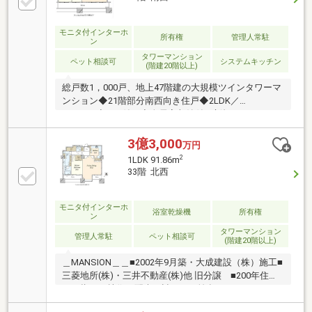
収納を多く採用し、収納豊富◆L字型キッチン採用◆
ベッドルームの最天井高は2，600ｍｍを採用し、開放
的な住空間を演出
モニタ付インターホ
所有権
管理人常駐
ン
タワーマンション
ペット相談可
システムキッチン
(階建20階以上)
総戸数1，000戸、地上47階建の大規模ツインタワーマ
ンション◆21階部分南西向き住戸◆2LDK／
79.95m2◆WIC付き◆全居室収納付き新規リフォーム
（2025年12月完成済）■ キッチン 新規交換
■ 建具 新規交換■ LDダウンライト 新
3億3,000
万円
規設置■ クロス 貼替■ フローリング 張
2
1LDK 91.86m
替
33階 北西
モニタ付インターホ
浴室乾燥機
所有権
ン
タワーマンション
管理人常駐
ペット相談可
(階建20階以上)
＿MANSION＿＿■2002年9月築・大成建設（株）施工■
三菱地所(株)・三井不動産(株)他 旧分譲 ■200年住宅
を目指し、技術と配慮の詰まった汐留のランドマー
ク 世界のTOKYOのランドマークとして、時代の変化