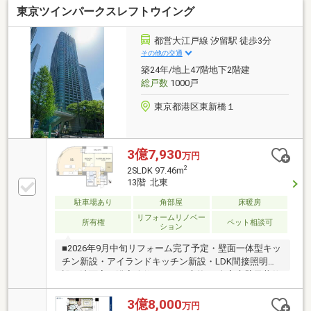
東京ツインパークスレフトウイング
クス完備しております◇コンシェルジュサービスござ
います◇各階にダストステーションがあり、24時間ゴ
ミ出し可能です◇ラウンジやゲストルーム、フィット
都営大江戸線 汐留駅 徒歩3分
ネスルームなど充実した共用施設（一部有償）がござ
その他の交通
います◇スーパーや公園、病院が徒歩10分圏内にある
築24年/地上47階地下2階建
ため、日々の生活が豊かになります。
総戸数
1000戸
東京都港区東新橋１
3億7,930
万円
2
2SLDK 97.46m
13階 北東
駐車場あり
角部屋
床暖房
リフォームリノベー
所有権
ペット相談可
ション
■2026年9月中旬リフォーム完了予定・壁面一体型キッ
チン新設・アイランドキッチン新設・LDK間接照明新
設・洗面室・浴室改修・トイレ交換 ・全室床壁天井仕
上げ改修・LD床暖房更新 等■ペット飼育可能（飼育
細則有）■24時間有人管理（夜間警備員常駐）■大成建
3億8,000
万円