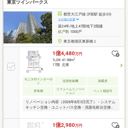
東京ツインパークス
大約2.900ｍｍ・約24帖リビングダイニングキッチ
ン ・リビングダイニングはコーナーサッシュ採用・
南面は約15.7ｍのワイドスパン・アイランドキッチ
都営大江戸線 汐留駅 徒歩3分
ン ティスポーザ付き・ペット飼育可（使用細則
その他の交通
有）・21階にはスカイガーデンとスカイラウンジがご
築24年/地上47階地下2階建
ざいます
総戸数
1000戸
東京都港区東新橋１
1億4,480
万円
2
1LDK 41.98m
17階 北東
モニタ付インターホ
浴室乾燥機
床暖房
ン
リフォームリノベー
所有権
ペット相談可
ション
リノベーション内容（2026年8月3日完了）・システム
キッチン交換・ユニットバス交換・洗面化粧台交換・
トイレ交換・全室クロス張り替え・全室フローリング
張り替え・洗濯機用防水パン交換・・・等
1億2,980
万円