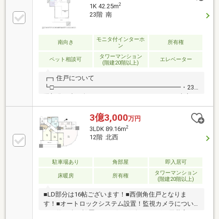
2
1K 42.25m
23階 南
モニタ付インターホ
南向き
所有権
ン
タワーマンション
ペット相談可
エレベーター
(階建20階以上)
┏┓住戸について
┗□━━━━━━━━━━━━━━━━━━━━・23
階部分・南西向きにつき、 ・バルコニーからは東京タ
ワー、富士山を望みます。※天候による。 ┏┓マンシ
ョンについて
3億3,000
万円
┗□━━━━━━━━━━━━━━━━━━━━・プ
2
3LDK 89.16m
ライバシー性に優れたホテルライクな内廊下設計 ・各
12階 北西
階に24時間対応のゴミステーションを設置 ・マンショ
ン内に居住者用のインナーショップ（コンビニ「セブ
ンイレブンを併設)・ペット飼育可能（規約による制限
駐車場あり
角部屋
即入居可
あり、専用のペット用足洗い場完備
タワーマンション
床暖房
所有権
(階建20階以上)
■LD部分は16帖ございます！■西側角住戸となりま
す！■オートロックシステム設置！監視カメラについ
ては約90台を設置！■リビングダイニングの天井高は