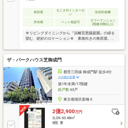
モニタ付インターホ
角部屋
浴室乾燥機
ン
タワーマンション
所有権
ペット相談可
(階建20階以上)
☆リビングダイニングから『浜離宮恩賜庭園』の緑を
望む、絶好のロケーション☆ 東南向きの角部屋。３
ＬＤＫタイプ ８９．７７㎡。 約２１．３帖のリビ
ングダイニングキッチン。天井高最大２．７ｍ。■総
戸数１０００戸。地上47階建の大規模ツインタワーマ
ザ・パークハウス芝御成門
ンション■２００２年９月竣工。大成建設株式会社施
工の制震構造設置。■各階ゴミステーション（２４時
間ゴミ出し可能）■敷地内駐車場空きあり（月額４
都営三田線 御成門駅 徒歩4分
１，０００円～５１，０００円） 車寄せのあるコー
その他の交通
チエントランスは、幅６ｍの車路が確保。 運転手用
築1年未満/17階建
の控え室も用意されております。■ペット飼育可（規
総戸数
63戸
約制限あり)、サブエントランスには、ペット足洗い場
設置
東京都港区新橋６
2億2,900
万円
2
2LDK 60.48m
8階 東