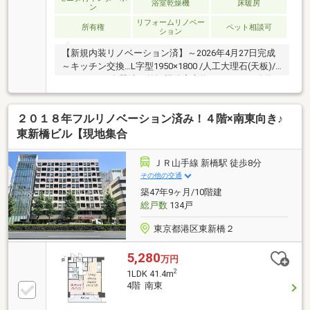
浴室乾燥機
床暖房
ン
リフォームリノベー
所有権
ペット相談可
ション
【新規内装リノベーション済】～2026年4月27日完成
～キッチン交換…L字型1950×1800 /人工大理石(天板)/
ガスコンロ/食器洗い乾燥機浴室交換…1416サイズ/換
気乾燥暖房機/追焚き洗面化粧台交換トイレ交換…ウォ
シュレット/手洗いカウンター エアコン新規交換
２０１８年フルリノベーション済み！４階×南東向き♪
（LDK・洋室2部屋）床暖房新規交換 等◎複数路線使
用可能◎ペット飼育制限有バルコニー面積不明～アフ
東新橋ビル【現地集合
ターサービス延長保証あり～お引き渡し後に発生した
対象設備の故障についての修理・交換保証期間が通常
ＪＲ山手線 新橋駅 徒歩8分
２年のところ、５年に延長可能！（※諸条件あり）詳
その他の交通
細は担当者までお問合せください！
築47年9ヶ月/10階建
総戸数
134戸
東京都港区東新橋２
5,280
万円
2
1LDK 41.4m
4階 南東