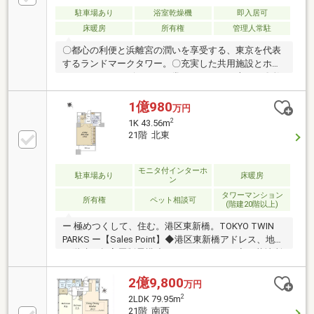
駐車場あり
浴室乾燥機
即入居可
床暖房
所有権
管理人常駐
〇都心の利便と浜離宮の潤いを享受する、東京を代表
するランドマークタワー。〇充実した共用施設とホテ
ルライクなサービスが、日常をワンランク上へ。〇敷
地面積１５，５００㎡超、総戸数１００１戸のタワー
レジデンス物件の詳細について、ご見学希望のお客様
1億980
万円
は下記番号までお気軽にご連絡下さい。お問い合わせ
2
1K 43.56m
専用フリーダイヤル 【0120-104-259】
21階 北東
モニタ付インターホ
駐車場あり
床暖房
ン
タワーマンション
所有権
ペット相談可
(階建20階以上)
ー 極めつくして、住む。港区東新橋。TOKYO TWIN
PARKS ー【Sales Point】◆港区東新橋アドレス、地上
47階建て超高層制震構造タワーマンション◆三菱地所
×三井不動産×住友不動産×東京建物 他4社による合同プ
ロジェクトにより誕生◆ホテルライクな内廊下設計
2億9,800
万円
◆24時間各階ゴミステーション利用可能（粗大ごみは
2
2LDK 79.95m
除く）◆地上47階建て21階部分住戸◆ベッドルームに
21階 南西