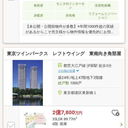
モニタ付インターホ
角部屋
浴室乾燥機
ン
リフォームリノベー
床暖房
所有権
ション
【未公開・公開前物件が多数】※年間1000件超の実績
があるからこそ売主様から物件情報を優先的にお預か
り。ご希望条件をお聞かせいただければ、未公開や販
売予定の物件もいち早くご紹介します。【サザビーズ
ブランド】世界80以上の国と地域で展開する高級不動
東京ツインパークス レフトウイング 東南向き角部屋
産ブランド「サザビーズ インターナショナル リアルテ
ィ」の一員として確かな信頼でお住まい探しをサポー
ト。【List365・充実のアフターサービス】お引渡し後
都営大江戸線 汐留駅 徒歩3分
も、24時間365日の駆けつけや優待販売、延長保証な
その他の交通
ど私たちのサービスは一生涯続きます。
築24年/地上47階地下2階建
総戸数
1000戸
東京都港区東新橋１
2億7,800
万円
2
3SLDK 89.77m
6階 南東