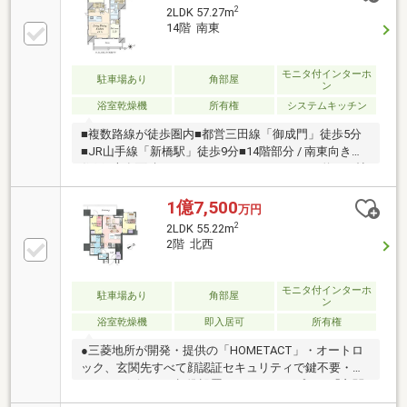
井高2，650mmのLDKとWIC＋SICで快適性が高い・顔
2
2LDK 57.27m
認証やHOMETACTなど先進設備が充実 スマートで
14階 南東
日常を快適にする設備・内廊下設計でホテルライクな
安心感
モニタ付インターホ
駐車場あり
角部屋
ン
浴室乾燥機
所有権
システムキッチン
■複数路線が徒歩圏内■都営三田線「御成門」徒歩5分
■JR山手線「新橋駅」徒歩9分■14階部分 / 南東向き角
住戸■専有面積：57.27m2■2LDK + WIC＋SIC■約13.1帖
の広々としたLDK■2026年1月築■分譲会社：三菱地所
レジデンス(株)■施工会社：木内建設(株)■管理会社：
1億7,500
万円
三菱地所コミュニティ(株)■顔認証セキュリティによる
2
2LDK 55.22m
施錠・通過
2階 北西
モニタ付インターホ
駐車場あり
角部屋
ン
浴室乾燥機
即入居可
所有権
●三菱地所が開発・提供の「HOMETACT」・オートロ
ック、玄関先すべて顔認証セキュリティで鍵不要・ス
マートスピーカー標準設置・スマホのアプリで「玄関
鍵の施解錠」「お風呂のお湯張」「エアコン