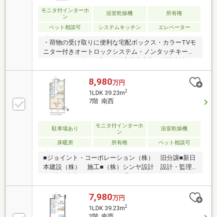
モニタ付インターホ
浴室乾燥機
所有権
ン
ペット相談可
システムキッチン
エレベーター
・荷物の受け取りに便利な宅配ボックス・カラーTVモ
ニター付きオートロックシステム・ノンタッチキーシ
ステム・2019年7月廊下側洋室防音音響工事遮音性を
高めており、音漏れや外部からの音を軽減し、在宅や
趣味の時間にも適した空間となっております。―設
8,980
万円
備・仕様―「キッチン」IH式クッキングヒーター制振
2
1LDK 39.23m
シンク浄水器一体型シャワー水栓「浴室」ミストサウ
7階 南西
ナ機能付浴室暖房乾燥機フルオートバスシステムカラ
リ床（TOTO）「洗面室」三面鏡裏収納を備えた洗面
化粧台
モニタ付インターホ
駐車場あり
浴室乾燥機
ン
床暖房
所有権
ペット相談可
■ジョイント・コーポレーション（株） 旧分譲■新日
本建設（株） 施工■（株）シンヤ設計 設計・監理
■（株）大京アステージ 管理■総戸数60戸■RC（鉄筋
コンクリート）造地上13階建■2012年6月築 ■ペット
飼育可（飼育細則有）■24時間ゴミ出し可能■宅配ボッ
7,980
万円
クス■TVモニター付きインターホン■オートロック
2
1LDK 39.23m
■1LDK+WIC／39.23m2■7階部分南西向き住戸■カウン
2階 南西