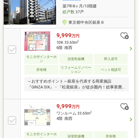
築7年8ヶ月/13階建
総戸数
37戸
東京都中央区銀座８
9,999
万円
2
1DK 33.65m
6階 南西
モニタ付インターホ
浴室乾燥機
即入居可
ン
リフォームリノベー
所有権
ペット相談可
ション
～おすすめポイント～銀座を代表する商業施設
『GINZA SIX』・『松屋銀座』が徒歩圏内！総事業費
9000億円をかけた築地市場跡地の再開発が進む「築地
エリア」も生活圏です。～物件スペック～◆2019年築
で新耐震基準◆都営大江戸線「築地市場」駅 徒歩4分
9,999
万円
◆東京メトロ日比谷線「東銀座」駅 徒歩7分◆JR山手
2
ワンルーム 33.65m
線「新橋」駅 徒歩9分◆1DK 専有面積33.65㎡◆6階部
4階 南西
分 南西向き◆2023・2025年修繕工事実施済◆2026年6
月内装リフォーム完了◆GINZA SIX 徒歩8分◆肉のハ
ナマサ・マツモトキヨシ 徒歩6分～当社の強み～◆頭
モニタ付インターホ
浴室乾燥機
所有権