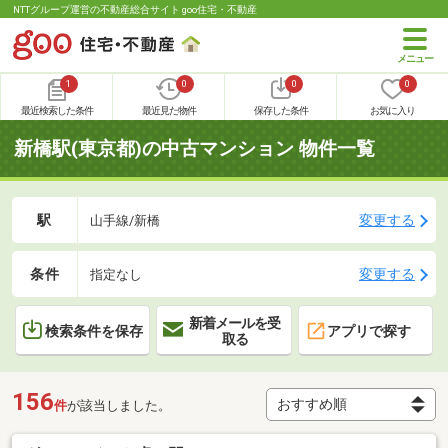
NTTグループ運営の不動産総合サイト goo住宅・不動産
1
0
0
0
最近検索した条件
最近見た物件
保存した条件
お気に入り
新橋駅(東京都)の中古マンション 物件一覧
駅
変更する
山手線/新橋
条件
変更する
指定なし
新着メールを受
検索条件を保存
アプリで探す
取る
156
件
が該当しました。