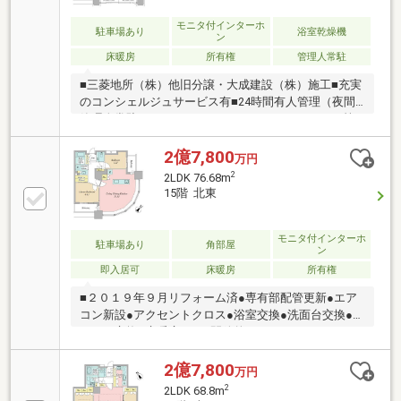
モニタ付インターホ
駐車場あり
浴室乾燥機
ン
床暖房
所有権
管理人常駐
■三菱地所（株）他旧分譲・大成建設（株）施工■充実
のコンシェルジュサービス有■24時間有人管理（夜間
管理人常駐）■ラウンジやジム、パーティールーム等
充実の共用施設■各階ゴミステーション（24時間ゴミ
出し可能）■21階分部・ゆとりの2LDK■デッドスペー
2億7,800
万円
スが少なく、有効面積の多い間取り■リノベーション
2
2LDK 76.68m
実施済（2026年3月完成）・壁、床、天井クロス貼
15階 北東
替 ・ユニットバス、浴室乾燥機、洗濯機パン交換・
システムキッチン、ビルトイン食洗器、IHコンロ交
換・建具、洗面化粧台、エアコン新規交換
モニタ付インターホ
駐車場あり
角部屋
ン
即入居可
床暖房
所有権
■２０１９年９月リフォーム済●専有部配管更新●エア
コン新設●アクセントクロス●浴室交換●洗面台交換●キ
ッチン交換●床暖房ほか■開放的なアイランドキッチン
より浜離宮庭園の緑が望めます■24時間有人管理 ■ホ
テルライクなコンシェルジュサービス～充実の共用施
2億7,800
万円
設～・スカイラウンジ・ゲストルーム・フィットネス
2
2LDK 68.8m
ジム・パーティルーム・ピアノスタジオ・コンビニ