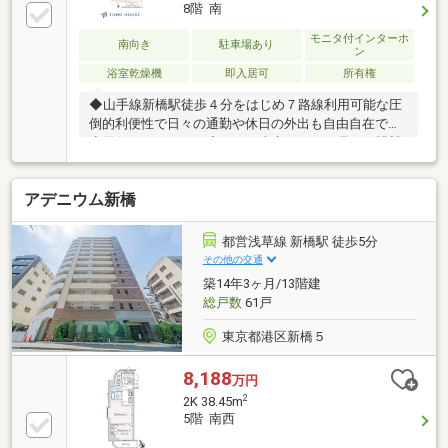
グ、クロス張替え・エアコン1基設置・ハウスクリー
8階 南
ニング 等○ペット飼育可（細則有り）○トランクルー
ム有（別途費用要）○事務所利用可（細則有り）■□ネ
モニタ付インターホ
南向き
駐車場あり
ン
ットで完結！簡単見学予約□■ご都合に合わせて現地ご
浴室乾燥機
即入居可
所有権
見学いただけます。お気軽にお問い合わせください！
◆山手線新橋駅徒歩４分をはじめ７路線利用可能な圧
倒的利便性で日々の通勤や休日の外出も自由自在です
◆天候によりますが窓からは東京タワーが見える眺望
が広がり都会の夜景を独り占めできる特別な空間です
◆大容量の専用トランクルームが２箇所付いておりス
アデニウム新橋
ッキリとした洗練された居住空間を維持しやすくなり
ます◆商業施設併設の複合レジデンスであり事務所利
用やペット飼育も可能など多様なライフスタイルに応
都営浅草線 新橋駅 徒歩5分
えます
その他の交通
築14年3ヶ月/13階建
総戸数
61戸
東京都港区新橋５
8,188
万円
2
2K 38.45m
5階 南西