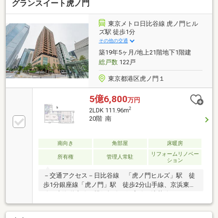
グランスイート虎ノ門
東京メトロ日比谷線 虎ノ門ヒル
ズ駅 徒歩1分
その他の交通
築19年5ヶ月/地上21階地下1階建
総戸数
122戸
東京都港区虎ノ門１
5億6,800
万円
2
2LDK 111.96m
20階 南
南向き
角部屋
床暖房
リフォームリノベー
所有権
管理人常駐
ション
－交通アクセス－日比谷線 「虎ノ門ヒルズ」駅 徒
歩1分銀座線「虎ノ門」駅 徒歩2分山手線、京浜東北
線、東海道本線、横須賀線、銀座線、浅草線、ゆりか
もめ「新橋」駅 徒歩12分－設備・概要－・免振構造
のタワーマンション・24時間有人管理体制・天井高最