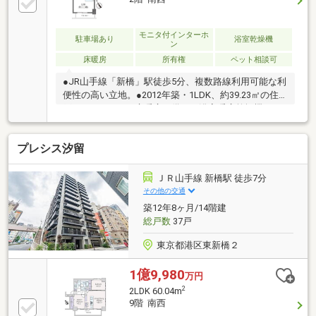
ターキッチン■WIC付きで収納充実
モニタ付インターホ
駐車場あり
浴室乾燥機
ン
床暖房
所有権
ペット相談可
●JR山手線「新橋」駅徒歩5分、複数路線利用可能な利
便性の高い立地。●2012年築・1LDK、約39.23㎡の住
戸です。●LDには床暖房を備え、浴室暖房乾燥機やウ
ォークインクローゼットなど快適な暮らしを支える設
備が充実。●オートロックや防犯カメラ、ノンタッチ
プレシス汐留
キーシステムを採用し、セキュリティにも配慮されて
います。●24時間ゴミ出し可能、宅配ボックス、ペッ
ト飼育可（細則有）など共用設備も充実。●都心でア
ＪＲ山手線 新橋駅 徒歩7分
クティブに暮らしたい方や、通勤・通学の利便性を重
その他の交通
視される方におすすめのマンションです。
築12年8ヶ月/14階建
総戸数
37戸
東京都港区東新橋２
1億9,980
万円
2
2LDK 60.04m
9階 南西