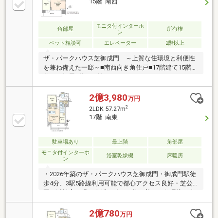
15階 南西
ックス（24時間）/24時間ゴミ出し可能/駐車場・駐輪
場 シェアサイクルポート/防犯カメラ・オートロック
モニタ付インターホ
角部屋
所有権
ン
ペット相談可
エレベーター
2階以上
ザ・パークハウス芝御成門 ～上質な住環境と利便性
を兼ね備えた一邸～■南西向き角住戸■17階建て15階部
分のお部屋■約13.5帖のゆったりとしたLDK■キッチン
に開口部有■各洋室にWICを備え、充実した収納を確保
■三菱地所レジデンスが手掛ける上質な住まい■耐熱・
2億3,980
万円
省エネ性能を高めた「ZEH-M Oriented」を採用■ペッ
2
2LDK 57.27m
ト飼育可（細則有）■充実した共用部 ラウンジ/宅配
17階 南東
ボックス（24時間）/24時間ゴミ出し可能/駐車場・駐
輪場 シェアサイクルポート/防犯カメラ・オートロッ
ク
駐車場あり
最上階
角部屋
モニタ付インターホ
浴室乾燥機
床暖房
ン
・2026年築のザ・パークハウス芝御成門・御成門駅徒
歩4分、3駅5路線利用可能で都心アクセス良好・芝公
園や浜離宮の緑を身近に感じる落ち着いた住環境・東
京タワーや増上寺が生活圏の魅力的なロケーション・
最上階角住戸の開放感と静穏性、都心を望む眺望・天
2億780
万円