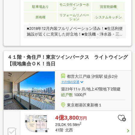
モニタ付インターホ
駐車場あり
浴室乾燥機
ン
リフォームリノベー
所有権
システムキッチン
ション
■2018年12月内装フルリノベーション済み！■生活利便
施設が近くに充実した好立地！■食洗機・浄水器・三
ツ口コンロ付きシステムキッチン■事務所としての利
用も可能◎（詳細はお問い合わせください。）【未公
開・公開前物件が多数】※年間1000件超の実績がある
４１階・角住戸！東京ツインパークス ライトウイング
からこそ売主様から物件情報を優先的にお預かり。ご
希望条件をお聞かせいただければ、未公開や販売予定
【現地集合ＯＫ！当日
の物件もいち早くご紹介します。【List365・充実のア
フターサービス】お引渡し後も、24時間365日の駆け
都営大江戸線 汐留駅 徒歩2分
つけや優待販売、延長保証など私たちのサービスは一
その他の交通
生涯続きます。
築23年11ヶ月/地上47階地下2階建
総戸数
1000戸
東京都港区東新橋１
4億3,800
万円
2
2SLDK 95.58m
41階 北西