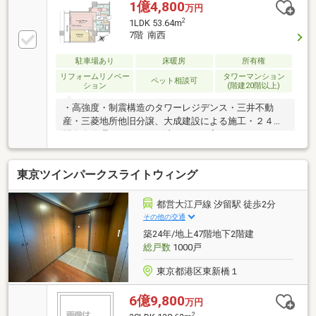
に揺るがないモノトーンの美しいデザイン■ペット飼
1億4,800
万円
育可（規約制限あり)、サブエントランスにペット足洗
2
1LDK 53.64m
い場設置■間柱タイプの制震構造設置＿ROOM＿＿
7階 南西
■91.86m2（27.78坪）×33階×北西向き■間取り：1LDK
＋WIC■浴室サイズ：1822サイズ■東京タワービュー
駐車場あり
床暖房
所有権
リフォームリノベー
タワーマンション
ペット相談可
ション
(階建20階以上)
・高強度・制震構造のタワーレジデンス・三井不動
産・三菱地所他旧分譲、大成建設による施工・２４時
間有人管理・リフォーム済（2021.2完了）・ユニット
バス交換・温水洗浄便座付トイレ交換・床暖房交換・
食洗機交換・浄水器交換・フローリング張替え・クロ
東京ツインパークスライトウィング
ス張替え■遮音性能に優れている2 重サッシ■オール電
化■浴室乾燥機・床暖房■WIC・トランクルーム 有り■
コンシェルジュ■ホテルライクな内廊下【充実した共
都営大江戸線 汐留駅 徒歩2分
用施設（一部有償）】◆居住者専用コンビニ◆ラウン
その他の交通
ジ◆フィットネス（マシン、ゴルフレンジ、ビリヤー
築24年/地上47階地下2階建
ド）◆ビューラウンジ◆ゲストルーム◆ピアノスタジ
総戸数
1000戸
オ◆パーティールーム
東京都港区東新橋１
6億9,800
万円
2