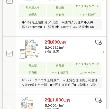
用部 ラウンジ/宅配ボックス（24時間）/24時間ゴミ
出し可能/駐車場・駐輪場 シェアサイクルポート/防
モニタ付インターホ
駐車場あり
最上階
ン
犯カメラ・オートロック
床暖房
所有権
ペット相談可
◆17階最上階部分 ／ 北西・南西向き角住戸◆天井
高：2650mm(LD、洋室)◆1418サイズの浴室◆LDK：
TES式床暖房◆キッチン：ディスポーザー、食器洗浄
乾燥機◆浴室：追い焚き機能、浴室暖房、浴室乾燥機
◆LDはビルトインエアコンを採用◆2026年1月完成
2億800
万円
【新築】◆三菱地所レジデンス分譲◆プライバシーに
2
2LDK 55.22m
配慮された内廊下設計◆家電の遠隔操作可能なスマー
17階 北西
トホーム「HOMETACT」採用◆耐熱・省エネ性能を高
めた「ZEH-M Oriented」を採用◆戸別宅配ボックスを
各階に設置◆エントランスから住戸まで顔認証を利用
モニタ付インターホ
最上階
角部屋
ン
可能で 鍵の一切いらない「オール顔認証の暮らし」
所有権
ペット相談可
エレベーター
ザ・パークハウス芝御成門 ～上質な住環境と利便性
を兼ね備えた一邸～■北西向き角住戸■17階建て17階部
分最上階のお部屋■各居室に収納有■三菱地所レジデン
スが手掛ける上質な住まい■耐熱・省エネ性能を高め
た「ZEH-M Oriented」を採用■玄関前に専用宅配ボッ
2億1,000
万円
クス■各階ゴミ置場でゴミ出しのストレス軽減■ペット
2
2LDK 60.48m
飼育可（細則有）■充実した共用部 ラウンジ/宅配ボ