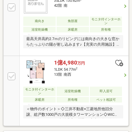
3SLDK 130.62m
42階 南
モニタ付インターホ
南向き
角部屋
ン
浴室乾燥機
床暖房
所有権
最高天井高約2.7ｍのリビングには南向きの大きな窓か
らたっぷりの陽が射し込みます♪【充実の共用施設】
ビューラウンジ/パーティールーム/フィットネスジム/
ゲストルーム/集会室ワインセラー/ピアノスタジオ/居
住者専用コンビニ/ビジネスセンターライブラリー/ク
1億4,980
万円
リーニング取次、宅配便取次ぎ等各種フロントサービ
2
1LDK 54.77m
ス
13階 南西
モニタ付インターホ
浴室乾燥機
即入居可
ン
床暖房
所有権
ペット相談可
＜物件のポイント＞◇三井不動産×三菱地所他旧分
譲、総戸数1000戸の大規模タワーマンション◇WICと
SICが備わっている収納豊富な間取り◇南西向き住戸
につき、陽当たり良好なお部屋です◇24時間有人管理
のセキュリティシステム（夜間は警備員）◇宅配ボッ