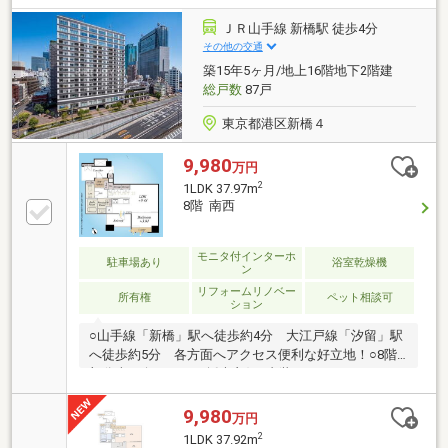
DEN 〇 LDの最大天井高約2600ｍｍ 〇 各居室が整
形のため家具配置のしやすい設計 ○ LDには足元から
ＪＲ山手線 新橋駅 徒歩4分
お部屋を暖める床暖房有 ○ 調理スペースを広く確保
その他の交通
したＬ字型キッチン 〇 1418サイズのバスルームには
築15年5ヶ月/地上16階地下2階建
浴室乾燥機有
総戸数
87戸
東京都港区新橋４
9,980
万円
2
1LDK 37.97m
8階 南西
モニタ付インターホ
駐車場あり
浴室乾燥機
ン
リフォームリノベー
所有権
ペット相談可
ション
○山手線「新橋」駅へ徒歩約4分 大江戸線「汐留」駅
へ徒歩約5分 各方面へアクセス便利な好立地！○8階
部分南西向きにつき採光良好○内装リノベーションで
設備一新・システムキッチン交換（食洗機付き）・ユ
ニットバス交換（浴室換気乾燥暖房機付き・追い焚き
9,980
万円
機能付き）・洗面化粧台、トイレ交換・フローリン
2
1LDK 37.92m