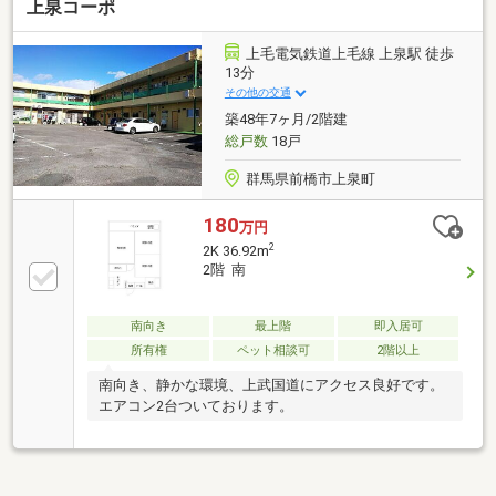
上泉コーポ
上毛電気鉄道上毛線 上泉駅 徒歩
13分
その他の交通
築48年7ヶ月/2階建
総戸数
18戸
群馬県前橋市上泉町
180
万円
2
2K 36.92m
2階 南
南向き
最上階
即入居可
所有権
ペット相談可
2階以上
南向き、静かな環境、上武国道にアクセス良好です。
エアコン2台ついております。