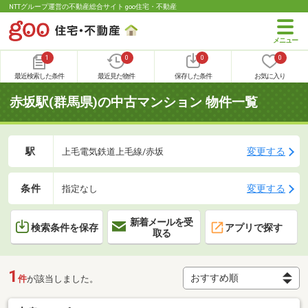
NTTグループ運営の不動産総合サイト goo住宅・不動産
1
0
0
0
最近検索した条件
最近見た物件
保存した条件
お気に入り
赤坂駅(群馬県)の中古マンション 物件一覧
駅
変更する
上毛電気鉄道上毛線/赤坂
条件
変更する
指定なし
新着メールを受
検索条件を保存
アプリで探す
取る
1
件
が該当しました。