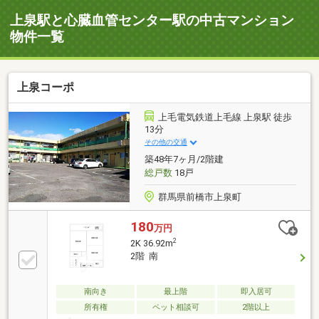
上泉駅と心臓血管センター駅の中古マンション
物件一覧
上泉コーポ
上毛電気鉄道上毛線 上泉駅 徒歩
13分
その他の交通
築48年7ヶ月/2階建
総戸数
18戸
群馬県前橋市上泉町
180
万円
2
2K 36.92m
2階 南
南向き
最上階
即入居可
所有権
ペット相談可
2階以上