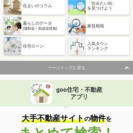
「住みたい街」
住まいのコラム
を見つけよう
暮らしのデータ
家賃相場
(補助金・助成金情報)
人気タウン
住宅ローン
ランキング
ページトップに戻る
goo住宅・不動産
アプリ
大手不動産サイト
物件
の
を