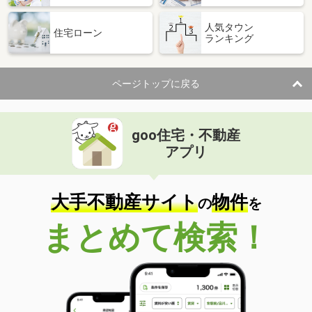
人気タウン
住宅ローン
ランキング
ページトップに戻る
goo住宅・不動産
アプリ
大手不動産サイト
物件
の
を
まとめて検索！