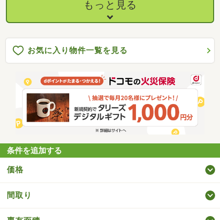
可能です♪※ 近隣貸し駐車場あり＊＊☆＊＊ ーー
もっと見る
Ｌｉｆｅ Ｉｎｆｏｒｍａｔｉｏｎ ーー ＊＊☆＊
＊□ 西小学校：徒歩９分♪□ 中央中学校：徒歩１５
分♪□ セブンイレブン西桐生駅前店：徒歩３分♪□ 桐
生宮前町郵便局：徒歩６分♪□ ＭＥＧＡドン・キホー
テ桐生店：徒歩５分♪
お気に入り物件一覧を見る
条件を追加する
価格
間取り