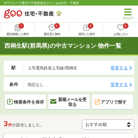
NTTグループ運営の不動産総合サイト goo住宅・不動産
1
0
0
0
最近検索した条件
最近見た物件
保存した条件
お気に入り
西桐生駅(群馬県)の中古マンション 物件一覧
駅
変更する
上毛電気鉄道上毛線/西桐生
条件
変更する
指定なし
新着メールを受
検索条件を保存
アプリで探す
取る
3
件
が該当しました。