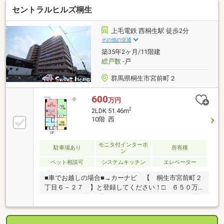
誠心誠意ご対応させていただきます！◆経験知識が豊
セントラルヒルズ桐生
富なスタッフが在籍！迅速な対応を心掛けておりま
す。・お問合せを受けてから即日ご対応をさせていた
だきます。・その他物件情報も多数ございます！お気
上毛電鉄 西桐生駅 徒歩2分
軽にお問い合わせください。
その他の交通
築35年2ヶ月/11階建
総戸数
-戸
群馬県桐生市宮前町２
600
万円
2
2LDK 51.46m
10階 西
モニタ付インターホ
駐車場あり
所有権
ン
ペット相談可
システムキッチン
エレベーター
■車でお越しの場合■→カーナビ 【 桐生市宮前町２
丁目６－２７ 】と登録してください！□ ６５０万
→６００万へ値下げしました♪■ セントラルヒルズ桐
生♪■ 通勤通学に便利なアクセス♪■ 桐生駅まで徒歩
５分♪■ 生活感が隠せる扉付の洗濯機置き場♪■ 内覧