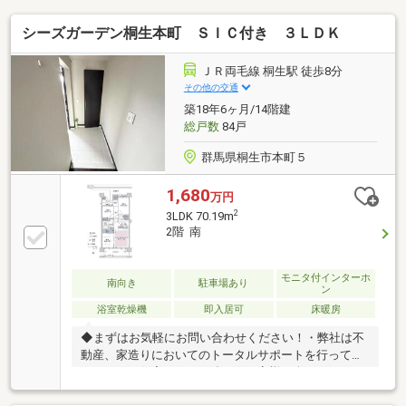
シーズガーデン桐生本町 ＳＩＣ付き ３ＬＤＫ
ＪＲ両毛線 桐生駅 徒歩8分
その他の交通
築18年6ヶ月/14階建
総戸数
84戸
群馬県桐生市本町５
1,680
万円
2
3LDK 70.19m
2階 南
モニタ付インターホ
南向き
駐車場あり
ン
浴室乾燥機
即入居可
床暖房
◆まずはお気軽にお問い合わせください！・弊社は不
動産、家造りにおいてのトータルサポートを行ってお
ります。・住宅ローンに強く、お客様一人ひとりにあ
ったご提案をさせていただきます。・スタッフ一同、