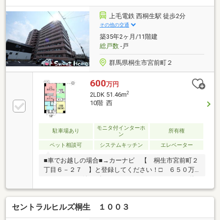
す。・お問合せを受けてから即日ご対応をさせていた
だきます。・その他物件情報も多数ございます！お気
上毛電鉄 西桐生駅 徒歩2分
軽にお問い合わせください。
その他の交通
築35年2ヶ月/11階建
総戸数
-戸
群馬県桐生市宮前町２
600
万円
2
2LDK 51.46m
10階 西
モニタ付インターホ
駐車場あり
所有権
ン
ペット相談可
システムキッチン
エレベーター
■車でお越しの場合■→カーナビ 【 桐生市宮前町２
丁目６－２７ 】と登録してください！□ ６５０万
→６００万へ値下げしました♪■ セントラルヒルズ桐
生♪■ 通勤通学に便利なアクセス♪■ 桐生駅まで徒歩
５分♪■ 生活感が隠せる扉付の洗濯機置き場♪■ 内覧
セントラルヒルズ桐生 １００３
可能です♪※ 近隣貸し駐車場あり＊＊☆＊＊ ーー
Ｌｉｆｅ Ｉｎｆｏｒｍａｔｉｏｎ ーー ＊＊☆＊