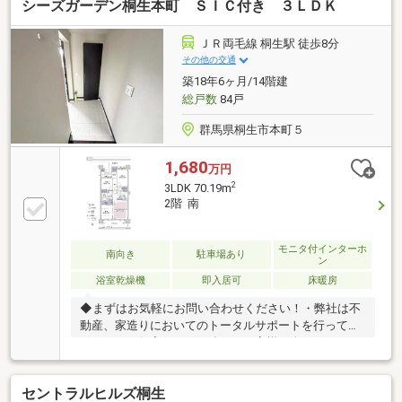
シーズガーデン桐生本町 ＳＩＣ付き ３ＬＤＫ
ＪＲ両毛線 桐生駅 徒歩8分
その他の交通
築18年6ヶ月/14階建
総戸数
84戸
群馬県桐生市本町５
1,680
万円
2
3LDK 70.19m
2階 南
モニタ付インターホ
南向き
駐車場あり
ン
浴室乾燥機
即入居可
床暖房
◆まずはお気軽にお問い合わせください！・弊社は不
動産、家造りにおいてのトータルサポートを行ってお
ります。・住宅ローンに強く、お客様一人ひとりにあ
ったご提案をさせていただきます。・スタッフ一同、
誠心誠意ご対応させていただきます！◆経験知識が豊
セントラルヒルズ桐生
富なスタッフが在籍！迅速な対応を心掛けておりま