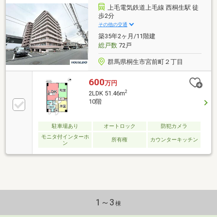
＊□ 西小学校：徒歩９分♪□ 中央中学校：徒歩１５
上毛電気鉄道上毛線 西桐生駅 徒
分♪□ セブンイレブン西桐生駅前店：徒歩３分♪□ 桐
歩2分
生宮前町郵便局：徒歩６分♪□ ＭＥＧＡドン・キホー
その他の交通
テ桐生店：徒歩５分♪
築35年2ヶ月/11階建
総戸数
72戸
群馬県桐生市宮前町２丁目
600
万円
2
2LDK 51.46m
10階
駐車場あり
オートロック
防犯カメラ
モニタ付インターホ
所有権
カウンターキッチン
ン
1～3
棟