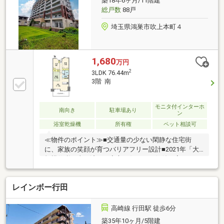
築18年6ヶ月/11階建
総戸数
88戸
埼玉県鴻巣市吹上本町４
1,680
万円
2
3LDK 76.44m
3階 南
モニタ付インターホ
南向き
駐車場あり
ン
浴室乾燥機
所有権
ペット相談可
≪物件のポイント≫■交通量の少ない閑静な住宅街
に、家族の笑顔が育つバリアフリー設計■2021年「大
規模修繕工事」済み！安心が住まいの価値を高めます
■「吹上」駅徒歩4分。駅近の価値は住んでから実感で
きます■前面棟がなく、陽当り・通風・眺望に優れた
レインボー行田
住戸■空と光を楽しむ、プライベートテラスのよう
な、奥行約2.5ｍのワイドバルコニー■「ペット可」大
切な家族といつまでも...■毎日のストレスを減らすエレ
高崎線 行田駅 徒歩6分
ベーター2基設置☆リフォーム・リノベーションもご
築35年10ヶ月/5階建