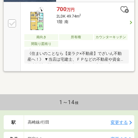
700
万円
2
2LDK 49.74m
1階 南
南向き
所有権
カウンターキッチン
間取り図有り
《住まいのことなら【楽ラク×不動産】でざいん不動
産へ！》 ▼当店は宅建士、ＦＰなどの不動産や資金の
将来設計に関する有資格者がおり、お客様に寄り添っ
た住まい探しができます。 ▼自己資金0円からの家探
しでき
1～14
棟
駅
変更する
高崎線/行田