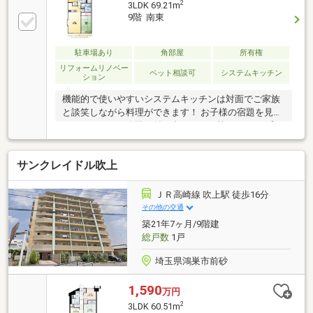
2
3LDK 69.21m
9階 南東
駐車場あり
角部屋
所有権
リフォームリノベー
ペット相談可
システムキッチン
ション
機能的で使いやすいシステムキッチンは対面でご家族
と談笑しながら料理ができます！ お子様の宿題を見な
がらや、パパの晩酌に付き合いながら等々。 オープン
キッチンで明るく開放的です♪【弊社では以下の５つ
をお客様にお約束いたします】1.物件の善し悪しは全
サンクレイドル吹上
て正直にお話しします。2.無理な売り込みや契約の催
促、突然の訪問等、しつこい営業は一切行いません。
3.契約したら終わりではなくお引き渡し後、お引越し
ＪＲ高崎線 吹上駅 徒歩16分
後もお客様のパートナーであること。4.ウソやおとり
その他の交通
広告は一切使いません。(データ更新は迅速に行いま
築21年7ヶ月/9階建
す。）5.お客様の個人情報は細心の注意を払って取り
総戸数
1戸
扱いします。
埼玉県鴻巣市前砂
1,590
万円
2
3LDK 60.51m