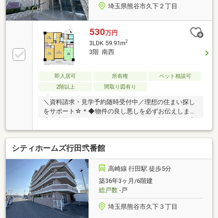
埼玉県熊谷市久下２丁目
530
万円
2
3LDK 59.91m
3階 南西
即入居可
所有権
ペット相談可
2階以上
間取り図有り
＼資料請求・見学予約随時受付中／理想の住まい探し
をサポート☆＊◆物件の良し悪しを必ずお伝えします
◆お客様の声に丁寧に耳を傾けて、ご要望に沿う提案
をします◆これからも地域の方に愛される企業を目指
します！
シティホームズ行田弐番館
高崎線 行田駅 徒歩5分
築36年3ヶ月/6階建
総戸数
-戸
埼玉県熊谷市久下３丁目