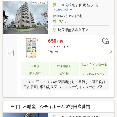
ます。 ■平日のご見学希望大歓迎です! ■住宅ローンア
ＪＲ高崎線 行田駅 徒歩3分
ドバイザーが銀行手続きをお手伝い致します。
その他の交通
築33年2ヶ月/8階建
総戸数
-戸
埼玉県熊谷市久下２
650
万円
2
3LDK 62.39m
3階 南
モニタ付インターホ
南向き
駐車場あり
ン
即入居可
所有権
システムキッチン
…point…▽エアコン4台▽陽当たり・風通し・眺望良好
▽各居室に収納あり▽TVモニター付インターホン▽エ
ントランスに宅配BOXあり▽ローソン徒歩5分《住まい
探しは、でざいん不動産へ》 ▼当店は宅建士、FPな
どの不動産や資金の将来設計に関する有資格者がお
－三丁目不動産－シティホームズ行田弐番館－
り、お客様に寄り添った住まい探しができます。▼自
己資金０円からの家探しできます。▼住宅ローンに自
信あり！過去にお断りされた方ご相談ください。▼当