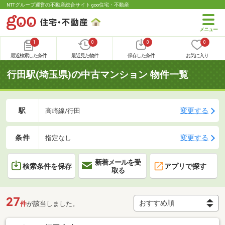
NTTグループ運営の不動産総合サイト goo住宅・不動産
1
0
0
0
最近検索した条件
最近見た物件
保存した条件
お気に入り
行田駅(埼玉県)の中古マンション 物件一覧
駅
変更する
高崎線/行田
条件
変更する
指定なし
新着メールを受
検索条件を保存
アプリで探す
取る
27
件
が該当しました。