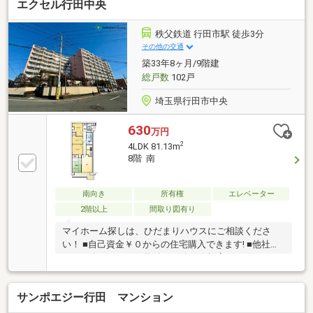
エクセル行田中央
秩父鉄道 行田市駅 徒歩3分
その他の交通
築33年8ヶ月/9階建
総戸数
102戸
埼玉県行田市中央
630
万円
2
4LDK 81.13m
8階 南
南向き
所有権
エレベーター
2階以上
間取り図有り
マイホーム探しは、ひだまりハウスにご相談くださ
い！ ■自己資金￥０からの住宅購入できます! ■他社様
でご紹介されている物件も一緒にご提案できます。 ■
新規物件・価格変更の情報がとてもスピーディーで
す。 ■インターネット非公開の物件もご紹介可能で
サンポエジー行田 マンション
す。 ■ご希望の方にはメールでのやりとりだけで大丈
夫です。 ■お忙しいときは現地待合せ＆現地解散でき