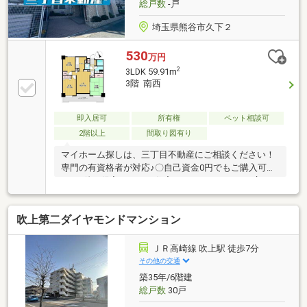
総戸数
-戸
埼玉県熊谷市久下２
530
万円
2
3LDK 59.91m
3階 南西
即入居可
所有権
ペット相談可
2階以上
間取り図有り
マイホーム探しは、三丁目不動産にご相談ください！
専門の有資格者が対応♪〇自己資金0円でもご購入可能
です♪他に借入がある、住宅ローンを組めないと言わ
れた、お住み替え⇒是非一度ご相談下さい！お悩みや
ご相談お伺いします！〇一回で市場の全ての物件をご
吹上第二ダイヤモンドマンション
紹介可能です♪未公開物件アリ！一回の電話で市場の
全ての見学可能です！〇三丁目不動産の強み！オンラ
イン内見、IT重説対応！LINE・メールにて24時間、
ＪＲ高崎線 吹上駅 徒歩7分
365日対応可能！地域の多くの金融機関との取引実績
その他の交通
有。弁護士、その他士業と連携し専門的なご相談も可
築35年/6階建
能です。(株)三丁目不動産【048-578-4822】熊谷市円
総戸数
30戸
光1丁目3-16