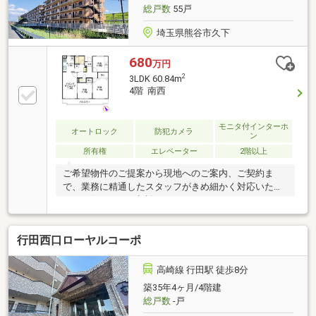
提案可能です。また、リフォーム等も住宅ローンに含
総戸数
55戸
めて借り入れ可能ですのでご相談下さい※本画像は入
居者様の家具をCGで消した画像も含まれます
埼玉県熊谷市久下
680
万円
2
3LDK 60.84m
4階 南西
モニタ付インターホ
オートロック
防犯カメラ
ン
所有権
エレベーター
2階以上
ご希望物件のご提案から現地へのご案内、ご契約ま
で、業務に精通したスタッフがきめ細かく対応いたし
ます。何なりとご相談ください。
行田西口ローヤルコーポ
高崎線 行田駅 徒歩8分
築35年4ヶ月/4階建
総戸数
-戸