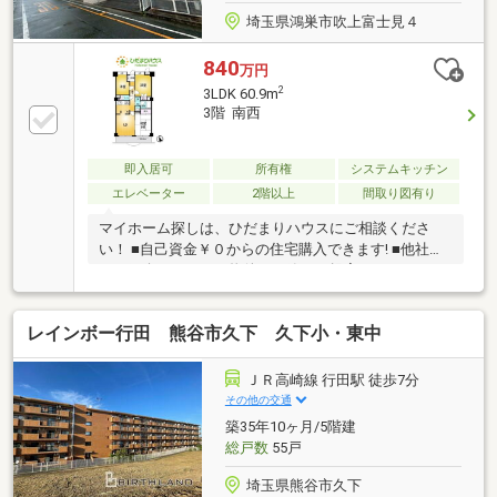
埼玉県鴻巣市吹上富士見４
840
万円
2
3LDK 60.9m
3階 南西
即入居可
所有権
システムキッチン
エレベーター
2階以上
間取り図有り
マイホーム探しは、ひだまりハウスにご相談くださ
い！ ■自己資金￥０からの住宅購入できます! ■他社様
でご紹介されている物件も一緒にご提案できます。 ■
新規物件・価格変更の情報がとてもスピーディーで
す。 ■インターネット非公開の物件もご紹介可能で
レインボー行田 熊谷市久下 久下小・東中
す。 ■ご希望の方にはメールでのやりとりだけで大丈
夫です。 ■お忙しいときは現地待合せ＆現地解散でき
ます。 ■平日のご見学希望大歓迎です! ■住宅ローンア
ＪＲ高崎線 行田駅 徒歩7分
ドバイザーが銀行手続きをお手伝い致します。
その他の交通
築35年10ヶ月/5階建
総戸数
55戸
埼玉県熊谷市久下