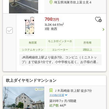
埼玉県鴻巣市吹上富士見４
700
万円
2
3LDK 64.97m
3階 南西
モニタ付インターホ
角部屋
所有権
ン
システムキッチン
エレベーター
2階以上
JR高崎線吹上駅より徒歩7分。コンビニ（ミニストッ
プ）まで徒歩1分です。小中学校も近く、お子様の通
学も安心です。6階建ての3階、南東の角部屋になりま
すので日当たり良好です。リビング、キッチン、北側
洋室に東側窓あり。ご内見の際はご予約制となります
吹上ダイヤモンドマンション
のでご連絡下さい。
ＪＲ高崎線 吹上駅 徒歩7分
その他の交通
築35年7ヶ月/5階建
総戸数
44戸