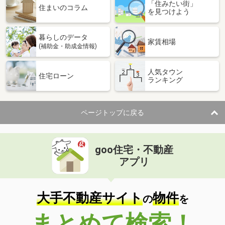
「住みたい街」
住まいのコラム
を見つけよう
暮らしのデータ
家賃相場
(補助金・助成金情報)
人気タウン
住宅ローン
ランキング
ページトップに戻る
goo住宅・不動産
アプリ
大手不動産サイト
物件
の
を
まとめて検索！