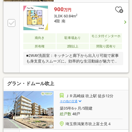
900
万円
2
3LDK 60.84m
4階 南
モニタ付インターホ
南向き
駐車場あり
ン
所有権
2階以上
間取り図有り
■2WAY洗面室：キッチンと廊下から出入り可能で家事
も身支度もスムーズに。効率的な生活動線が魅力で
す！■陽当たり良好な南面バルコニー：洗濯物も乾き
やすく明るく快適な毎日をサポートします。■駅が近
く周辺環境充実：行田駅まで徒歩8分！通学や通勤に
グラン・ドムール吹上
便利な立地！公園も近くにあるので子育て環境にもお
すすめです！■マンションならではのセキュリティ：
エントランスには防犯カメラ＆モニター付きインター
ＪＲ高崎線 吹上駅 徒歩12分
ホン！平日には管理人がいるのでセキュリティ面も安
その他の交通
心♪
築35年6ヶ月/5階建
総戸数
48戸
埼玉県鴻巣市吹上富士見４