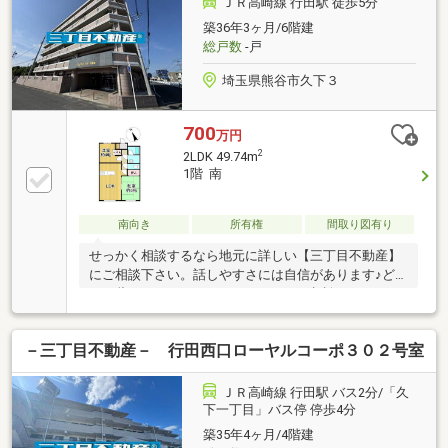
ＪＲ高崎線 行田駅 徒歩5分
日、平日、時間外もご見学・ご案内可能です。見学予
築36年3ヶ月/6階建
約は0120-25-1373【通話無料】までお気軽にお電話く
総戸数
-戸
ださい。資料請求はオレンジバナーよりお問い合わせ
ください。
埼玉県熊谷市久下３
700
万円
2
2LDK 49.74m
1階 南
南向き
所有権
間取り図有り
せっかく相談するなら地元に詳しい【三丁目不動産】
にご相談下さい。話しやすさには自信があります♪ど
んな些細なことでもかまいません！ご相談ください♪
お客様のご都合に合わせて柔軟にご対応いたします♪
－三丁目不動産－ 行田西口ローヤルコーポ３０２号室
ＪＲ高崎線 行田駅 バス2分/「久
下一丁目」バス停 停歩4分
築35年4ヶ月/4階建