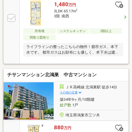
1,480
万円
2
3LDK 65.17m
3階 南西
所有権
システムキッチン
2階以上
間取り図有り
ライフラインの整ったこちらの物件！都市ガス、本下
水です。 都市ガスはお財布にも優しく、本下水は建て
替えの際に浄化槽の故障などの心配がありません。
【弊社では以下の５つをお客様にお約束いたします】
1.物件の善し悪しは全て正直にお話しします。2.無理
チサンマンション北鴻巣 中古マンション
な売り込みや契約の催促、突然の訪問等、しつこい営
業は一切行いません。3.契約したら終わりではなくお
引き渡し後、お引越し後もお客様のパートナーである
ＪＲ高崎線 北鴻巣駅 徒歩14分
こと。4.ウソやおとり広告は一切使いません。(データ
その他の交通
更新は迅速に行います。）5.お客様の個人情報は細心
築34年9ヶ月/10階建
の注意を払って取り扱いします。
総戸数
1戸
埼玉県鴻巣市三ツ木
880
万円