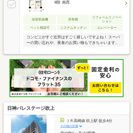
8階 南西
リフォームリノベー
浴室乾燥機
所有権
ション
ペット相談可
システムキッチン
エレベーター
コンビニがすぐ近所はすごく嬉しいですよね！ スーパ
ーの買い忘れや、夜食のお買い物もできちゃいます
ね。 朝はコーヒーやカフェラテを買って出勤してみて
はいかがですか？【弊社では以下の５つをお客様にお
約束いたします】1.物件の善し悪しは全て正直にお話
しします。2.無理な売り込みや契約の催促、突然の訪
問等、しつこい営業は一切行いません。3.契約したら
終わりではなくお引き渡し後、お引越し後もお客様の
パートナーであること。4.ウソやおとり広告は一切使
いません。(データ更新は迅速に行います。）5.お客様
の個人情報は細心の注意を払って取り扱いします。
日神パレステージ吹上
ＪＲ高崎線 吹上駅 徒歩4分
その他の交通