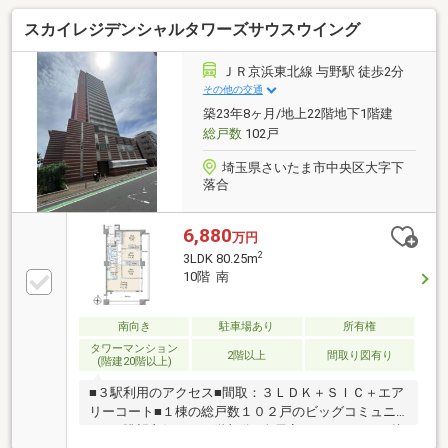
スカイレジデンシャルタワーズサウスウイング
ＪＲ京浜東北線 与野駅 徒歩2分
その他の交通
築23年8ヶ月/地上22階地下1階建
総戸数
102戸
埼玉県さいたま市中央区大字下
落合
6,880
万円
2
3LDK 80.25m
10階 南
南向き
駐車場あり
所有権
タワーマンション
2階以上
間取り図有り
(階建20階以上)
■３駅利用のアクセス■間取：３ＬＤＫ＋ＳＩＣ＋エア
リーコート■１棟の総戸数１０２戸のビッグコミュニ
ティ■眺望良好な１０階部分■全居室がバルコニーに接