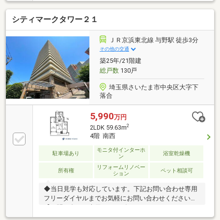
面した３ＬＤＫ■２面採光のＬＤ（約１２．９畳）■Ｌ
字型キッチン（約４．３畳）■洋室（約７畳）に２連
シティマークタワー２１
クローゼット×２箇所■玄関周りをスッキリと収納でき
るＳＩＣ■ポーチにベンチ有■バルコニーにスロップシ
ンク■ペット飼育可※別途細則有■２０２６年８月末新
ＪＲ京浜東北線 与野駅 徒歩3分
規内装リフォーム完了予定【交換】トイレ【張替え】
その他の交通
天井・壁クロス（全室）【その他】ハウスクリーニン
築25年/21階建
グ
総戸数
130戸
埼玉県さいたま市中央区大字下
落合
5,990
万円
2
2LDK 59.63m
4階 南西
モニタ付インターホ
駐車場あり
浴室乾燥機
ン
リフォームリノベー
所有権
ペット相談可
ション
◆当日見学も対応しています。下記お問い合わせ専用
フリーダイヤルまでお気軽にお問い合わせください。
【お問い合わせ専用フリーダイヤル：０１２０－８５
４－３７５】◆ご来店、ご見学の際は、ご自宅まで車