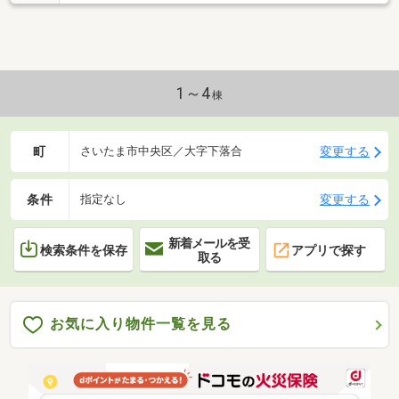
ス（東証プライム上場）のグループ会社です○令和8年
6月2日 リフォーム済み『アフターサービス保証
付』 ＊ 特典 ＊給排水設備・水廻りなどのアフタ
ーサービス期間を“2年→最長10年”に延長いたします。
詳細はお問い合わせください。※本特典は、予告なく
変更または終了する場合がございます。・クロス・
1～4
棟
CF・フローリング張替・建具交換・キッチン交換・ユ
ニットバス交換・トイレ交換・洗面台交換・給湯器交
換・照明取付など
町
変更する
さいたま市中央区／大字下落合
条件
変更する
指定なし
新着メールを受
検索条件を保存
アプリで探す
取る
お気に入り物件一覧を見る