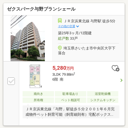
での送迎も行っております。【東宝ハウス新都心の家
ゼクスパーク与野ブランシェール
さがし】（1）お客様一人ひとりに専属FPを一生涯無
料でサポートする支援制度（2）未来カレンダーによ
る無理のない返済シミュレーション（詳しくはお問合
ＪＲ京浜東北線 与野駅 徒歩5分
せください）（3）当社提携銀行ご紹介／ 変動金利
その他の交通
０．９５％（ZEH住宅の場合の最優遇）、スゴ団信
築25年3ヶ月/12階建
（全疾病保障+3大疾病50％保障）（4）物件ごとの災
総戸数
33戸
害レポート配布（5）火災保険、引越費用の割引サポ
ート（団体割引
埼玉県さいたま市中央区大字下
落合
5,280
万円
2
3LDK 79.88m
6階 南
南向き
駐車場あり
浴室乾燥機
所有権
ペット相談可
システムキッチン
ＪＲ京浜東北線「与野」駅徒歩５分２００１年６月完
成物件ペット飼育可能（飼育細則有）宅配ボックス地
上１２階建ての６階部分専有面積７９．８８平米・３
ＬＤＫタイプ南向き住戸陽当たり・眺望良好トランク