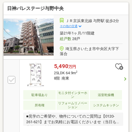
ルーム有リフォーム履歴有（２０２３年１０月）・浴
日神パレステージ与野中央
室、洗面化粧台、トイレ交換日照・眺望については永
続的に保証されるものではありません。専有面積には
トランクルーム面積０．７４平米が含まれておりま
ＪＲ京浜東北線 与野駅 徒歩2分
す。
その他の交通
築21年1ヶ月/11階建
総戸数
28戸
埼玉県さいたま市中央区大字下
落合
5,490
万円
2
2SLDK 64.9m
8階 南東
モニタ付インターホ
駐車場あり
浴室乾燥機
ン
リフォームリノベー
所有権
システムキッチン
ション
■見学のご希望や、物件についてのご質問は【0120-
261-621】までお気軽にお電話くださいませ（当日も
見学可）■当社は、スター・マイカ・ホールディング