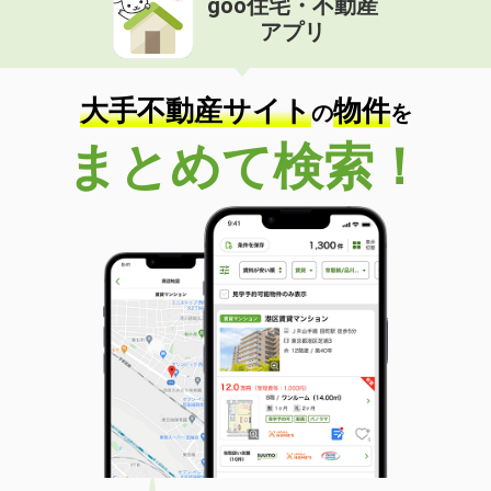
goo住宅・不動産
アプリ
大手不動産サイト
物件
の
を
まとめて検索！