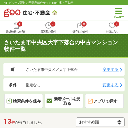
NTTグループ運営の不動産総合サイト goo住宅・不動産
1
0
0
0
最近検索した条件
最近見た物件
保存した条件
お気に入り
さいたま市中央区大字下落合の中古マンション
物件一覧
町
変更する
さいたま市中央区／大字下落合
条件
変更する
指定なし
新着メールを受
検索条件を保存
アプリで探す
取る
13
件
が該当しました。