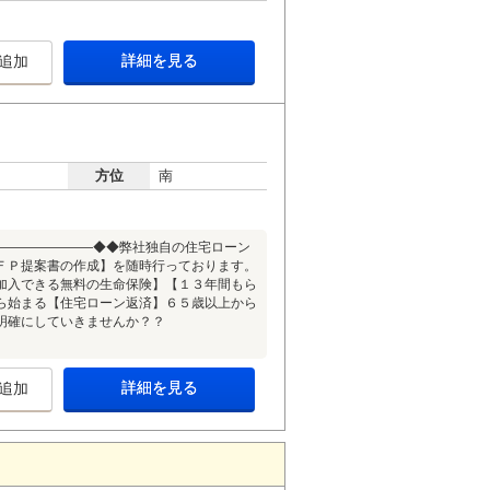
詳細を見る
追加
方位
南
――――――――◆◆弊社独自の住宅ローン
ＦＰ提案書の作成】を随時行っております。
加入できる無料の生命保険】【１３年間もら
ら始まる【住宅ローン返済】６５歳以上から
明確にしていきませんか？？
詳細を見る
追加