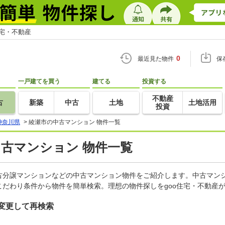
住宅・不動産
0
最近見た物件
保
一戸建てを買う
建てる
投資する
不動産
古
新築
中古
土地
土地活用
投資
神奈川県
>
綾瀬市の中古マンション 物件一覧
中古マンション 物件一覧
古分譲マンションなどの中古マンション物件をご紹介します。中古マンシ
だわり条件から物件を簡単検索。理想の物件探しをgoo住宅・不動産
変更して再検索