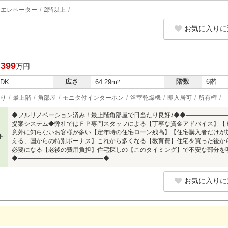
エレベーター
2階以上
お気に入りに
,399
万円
広さ
階数
6階
LDK
64.29m
2
り
最上階
角部屋
モニタ付インターホン
浴室乾燥機
即入居可
所有権
◆フルリノベーション済み！最上階角部屋で日当たり良好♪◆◆――――――
提案システム◆弊社ではＦＰ専門スタッフによる【丁寧な資金アドバイス】【
意外に知らないお客様が多い【定年時の住宅ローン残高】【住宅購入者だけが
ト
える、国からの特別ボーナス】これから多くなる【教育費】住宅を買った後か
必要になる【老後の費用負担】住宅探しの【このタイミング】で不安な部分を
◆――――――――――――――◆
お気に入りに