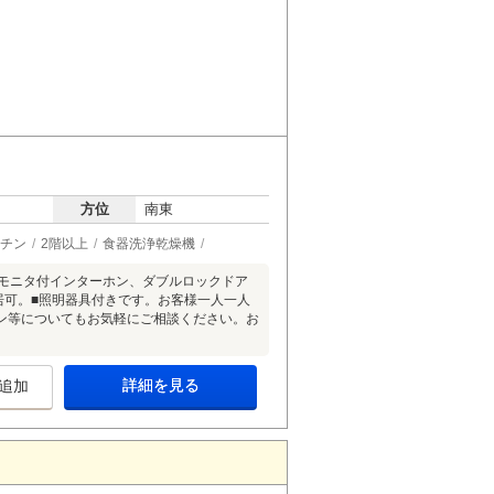
方位
南東
チン
2階以上
食器洗浄乾燥機
Ｖモニタ付インターホン、ダブルロックドア
居可。■照明器具付きです。お客様一人一人
ン等についてもお気軽にご相談ください。お
詳細を見る
追加