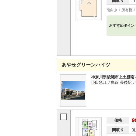
間取り
1
南向き
所有権
おすすめポイン
あやせグリーンハイツ
神奈川県綾瀬市上土棚南
小田急江ノ島線 長後駅 
9
価格
間取り
3