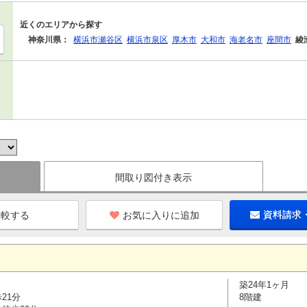
近くのエリアから探す
神奈川県：
横浜市瀬谷区
横浜市泉区
厚木市
大和市
海老名市
座間市
綾
間取り図付き表示
お気に入りに追加
資料請求
築24年1ヶ月
21分
8階建