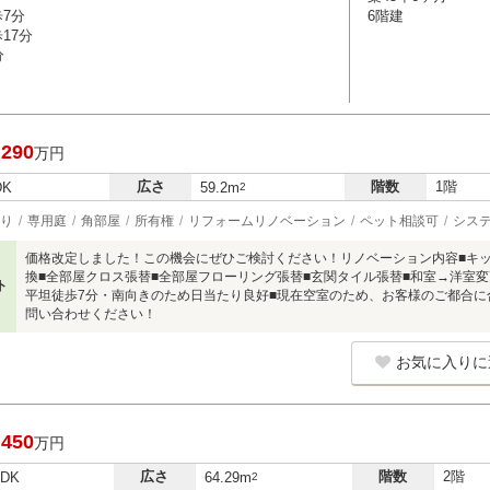
歩7分
6階建
17分
分
,290
万円
広さ
階数
1階
DK
59.2m
2
り
専用庭
角部屋
所有権
リフォームリノベーション
ペット相談可
シス
価格改定しました！この機会にぜひご検討ください！リノベーション内容■キ
換■全部屋クロス張替■全部屋フローリング張替■玄関タイル張替■和室→洋室
ト
平坦徒歩7分・南向きのため日当たり良好■現在空室のため、お客様のご都合
問い合わせください！
お気に入りに
,450
万円
広さ
階数
2階
LDK
64.29m
2