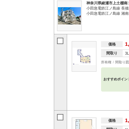
神奈川県綾瀬市上土棚南
小田急電鉄江ノ島線 長後
小田急電鉄江ノ島線 湘南台
1
価格
間取り
3
所有権
間取り図
おすすめポイン
1
価格