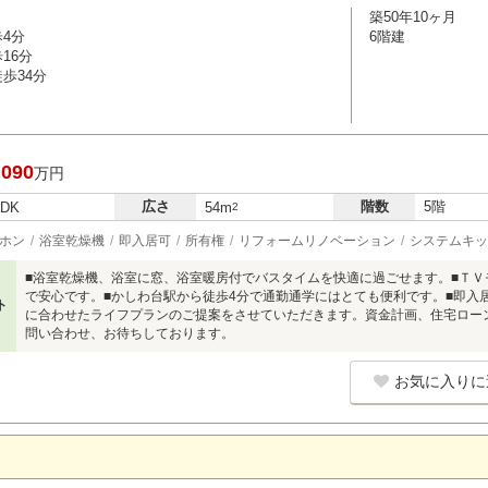
築50年10ヶ月
歩4分
6階建
16分
歩34分
,090
万円
広さ
階数
5階
LDK
54m
2
ホン
浴室乾燥機
即入居可
所有権
リフォームリノベーション
システムキッ
■浴室乾燥機、浴室に窓、浴室暖房付でバスタイムを快適に過ごせます。■Ｔ
で安心です。■かしわ台駅から徒歩4分で通勤通学にはとても便利です。■即入
ト
に合わせたライフプランのご提案をさせていただきます。資金計画、住宅ロー
問い合わせ、お待ちしております。
お気に入りに