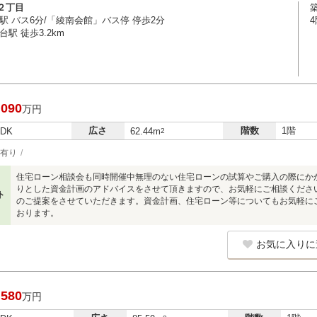
２丁目
築
駅 バス6分/「綾南会館」バス停 停歩2分
駅 徒歩3.2km
,090
万円
広さ
階数
1階
LDK
62.44m
2
有り
住宅ローン相談会も同時開催中無理のない住宅ローンの試算やご購入の際にか
りとした資金計画のアドバイスをさせて頂きますので、お気軽にご相談くださ
ト
のご提案をさせていただきます。資金計画、住宅ローン等についてもお気軽に
おります。
お気に入りに
,580
万円