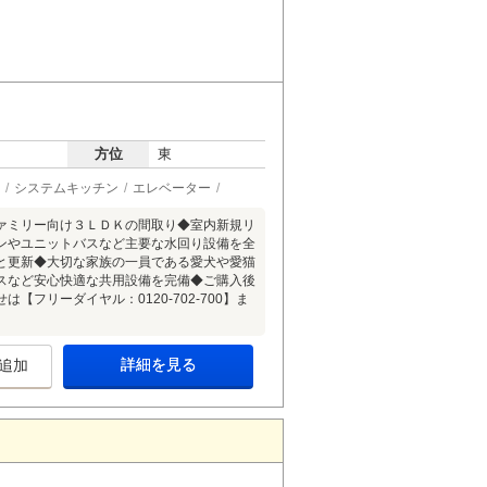
方位
東
システムキッチン
エレベーター
ァミリー向け３ＬＤＫの間取り◆室内新規リ
ンやユニットバスなど主要な水回り設備を全
と更新◆大切な家族の一員である愛犬や愛猫
スなど安心快適な共用設備を完備◆ご購入後
フリーダイヤル：0120-702-700】ま
詳細を見る
追加