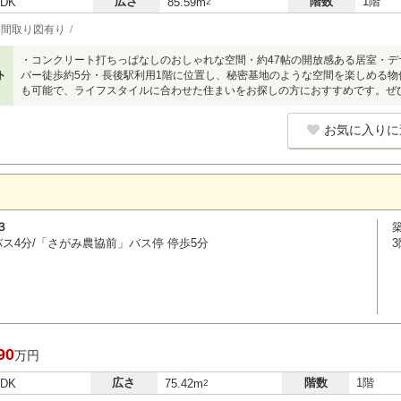
広さ
階数
1階
LDK
85.59m
2
間取り図有り
・コンクリート打ちっぱなしのおしゃれな空間・約47帖の開放感ある居室・
ト
パー徒歩約5分・長後駅利用1階に位置し、秘密基地のような空間を楽しめる物
も可能で、ライフスタイルに合わせた住まいをお探しの方におすすめです。ぜ
お気に入りに
３
築
バス4分/「さがみ農協前」バス停 停歩5分
90
万円
広さ
階数
1階
LDK
75.42m
2