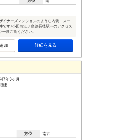
方位
南
デザイナーズマンションのような内装・スー
件です♪小田急江ノ島線長後駅へのアクセス
ひ一度ご覧ください。
詳細を見る
追加
47年3ヶ月
3階建
方位
南西