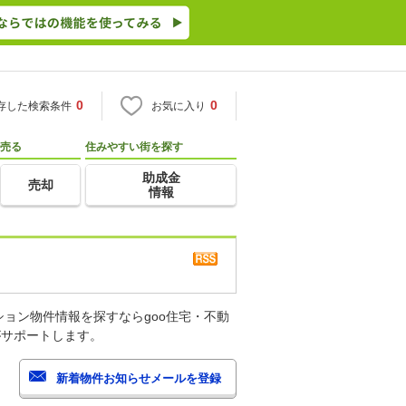
0
0
存した検索条件
お気に入り
売る
住みやすい街を探す
助成金
売却
情報
ョン物件情報を探すならgoo住宅・不動
がサポートします。