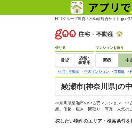
NTTグループ運営の不動産総合サイト goo
借りる
マンションを買う
店舗･
賃貸
新築
中
事業用
住宅・不動産
>
中古マンション
>
首都圏
>
綾瀬市(神奈川県)の
神奈川県綾瀬市の中古売マンション、中
産。価格・広さ・間取り・写真・人気のこ
探したい物件のエリア・検索条件を