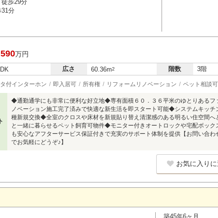
徒歩29分
31分
,590
万円
広さ
階数
3階
LDK
60.36m
2
タ付インターホン
即入居可
所有権
リフォームリノベーション
ペット相談可
◆通勤通学にも非常に便利な好立地◆専有面積６０．３６平米のゆとりあるフ
ノベーション施工完了済みで快適な新生活を即スタート可能◆システムキッチ
種新規交換◆全室のクロスや床材を新規貼り替え清潔感のある明るい住空間へ
ト
と一緒に暮らせるペット飼育可物件◆モニター付きオートロックや宅配ボック
も安心なアフターサービス保証付きで充実のサポート体制を提供【お問い合わせは【
でお気軽にどうぞ♪】
お気に入りに
築45年6ヶ月