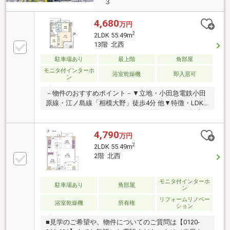
３
4,680
万円
2
2LDK 55.49m
13階 北西
駐車場あり
最上階
角部屋
モニタ付インターホ
浴室乾燥機
即入居可
ン
－物件のおすすめポイント－▼立地・小田急電鉄小田
原線・江ノ島線「相模大野」徒歩4分 他▼特徴・LDK
はハイサッシやコーナーサッシが採用された2面採光
設計・作業スペースが広い、コの字型のカウンター付
キッチン・北西・南東側にバルコニーがあり通風良
4,790
万円
好・ペット飼育可能(小型犬2匹可能／細則有)▼設備・
2
2LDK 55.49m
浴室換気乾燥機／追焚機能付オートバス・モニター付
2階 北西
オートロック▼周辺環境・ライフ相模大野駅前店 徒歩
5分(約340m)・相模大野モアーズ 徒歩3分(約215m)■ ご
希望の住まい探しをお手伝いします ━━━━━・・・
モニタ付インターホ
駐車場あり
角部屋
ン
物件の詳細・ご相談はお気軽にお問い合わせくださ
リフォームリノベー
い。
浴室乾燥機
所有権
ション
■見学のご希望や、物件についてのご質問は【0120-