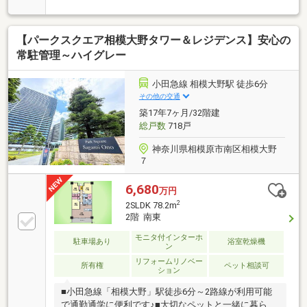
法で、住戸内に梁はありません・15階建14階部分につ
き、眺望良好（約2.2mのハイサッシュ採用） 江ノ島
やスカイツリーが見えます（但し、天候による）・全
【パークスクエア相模大野タワー＆レジデンス】安心の
居室+リビング部分に収納有り、収納豊富・ペット飼
育可能（犬・猫可、2匹まで、細則有り）・24時間ゴ
常駐管理～ハイグレー
ミ出し可能
小田急線 相模大野駅 徒歩6分
その他の交通
築17年7ヶ月/32階建
総戸数
718戸
神奈川県相模原市南区相模大野
７
6,680
万円
2
2SLDK 78.2m
2階 南東
モニタ付インターホ
駐車場あり
浴室乾燥機
ン
リフォームリノベー
所有権
ペット相談可
ション
■小田急線「相模大野」駅徒歩6分～2路線が利用可能
で通勤通学に便利です♪■大切なペットと一緒に暮らせ