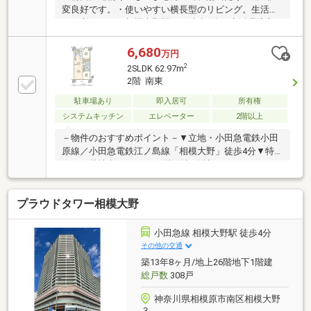
変良好です。・使いやすい横長型のリビング。生活に
も便利です！・相模大野駅まで徒歩4分。生活環境良
好です。・16.20㎡（4.9坪）のワイドバルコニーとな
っております。・ペット飼育可能（犬、猫2匹まで飼
6,680
万円
育可能）・駐車場：月額18 000円～23 000円・駐輪
2
2SLDK 62.97m
場：月額200円～600円・バイク置場：月額2 000円～3
2階 南東
000円
駐車場あり
即入居可
所有権
システムキッチン
エレベーター
2階以上
－物件のおすすめポイント－▼立地・小田急電鉄小田
原線／小田急電鉄江ノ島線「相模大野」徒歩4分▼特
徴・三菱地所レジデンス(株)他旧分譲マンション・
LDK含む2室に南東向きバルコニー隣接・作業効率の上
がるL字型キッチン採用(対面式)・キッチン横に洗面室
プラウドタワー相模大野
があり、家事動線良好・即引渡し可能(残金精算後)▼
設備・浄水器・温水洗浄便座▼周辺環境・マックスバ
リュエクスプレス相模大野店 徒歩2分(約150m)・相模
小田急線 相模大野駅 徒歩4分
大野中央公園 徒歩3分(約240m)■ ご希望の住まい探し
その他の交通
をお手伝いします ━━━━━・・・物件の詳細・ご相
築13年8ヶ月/地上26階地下1階建
談はお気軽にお問い合わせください。
総戸数
308戸
神奈川県相模原市南区相模大野
３