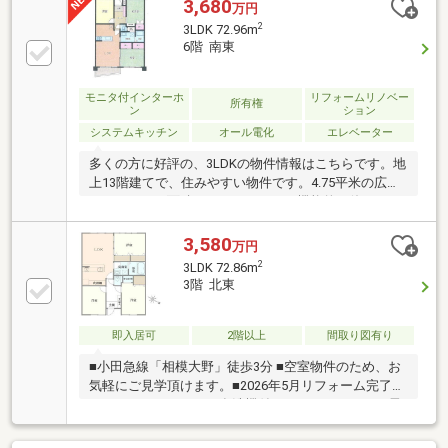
3,680
万円
2
3LDK 72.96m
6階 南東
モニタ付インターホ
リフォームリノベー
所有権
ン
ション
システムキッチン
オール電化
エレベーター
多くの方に好評の、3LDKの物件情報はこちらです。地
上13階建てで、住みやすい物件です。4.75平米の広さ
のバルコニー面積となっています。機能的で使いやす
いシステムキッチン付きなので、お料理を楽しめま
す。オール電化住宅は自然にも優しく、エコな生活を
3,580
万円
お求めの方に優しくなっています。入浴時間を気にす
2
3LDK 72.86m
る必要のない追焚機能のある浴室です。快適な生活の
3階 北東
ために設計された中古マンションです。
即入居可
2階以上
間取り図有り
■小田急線「相模大野」徒歩3分 ■空室物件のため、お
気軽にご見学頂けます。■2026年5月リフォーム完了済
みシステムキッチン（食洗機付）・ユニットバス・電
気温水器トイレ（洗浄便座）・洗面化粧台・洗濯パン
玄関収納・建具・フローリング・クロス・照明