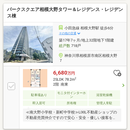
旬完了済み）■全室天井・壁クロス張替え■トイレ本体
パークスクエア相模大野タワー＆レジデンス・レジデン
新規交換■トイレフロアタイル張替え■ガスコンロ新規
交換■ディスポーザ新規交換■電動給気シャッター新規
ス棟
交換■給気口新規交換■エアコン内部洗浄■フロアコー
ティング（LDK、各洋室、廊下）
小田急線 相模大野駅 徒歩6分
その他の交通
築17年7ヶ月/地上32階地下1階建
総戸数
718戸
神奈川県相模原市南区相模大野
７
6,680
万円
2
2SLDK 78.2m
2階 南東
モニタ付インターホ
駐車場あり
浴室乾燥機
ン
即入居可
所有権
管理人常駐
≪南大野小学校・新町中学校≫LIXIL不動産ショップの
不動産売買仲介ですので安心・安全・優しい接客を楽
しみにご来店頂ければと思います。他社さんとの違い
をご堪能下さい。～～～～～～～～～～～～～～～～