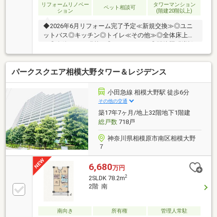
リフォームリノベー
タワーマンション
ペット相談可
ション
(階建20階以上)
◆2026年6月リフォーム完了予定≪新規交換≫◎ユニ
ットバス◎キッチン◎トイレ≪その他≫◎全体床上張
り◎全体クロス張替え◎エコカラット◎間接照明増設
◎室内窓造作◎ハウスクリーニング◆南東向き住戸◆
セキュリティ充実◎防犯カメラ◎24時間有人管理◎チ
パークスクエア相模大野タワー＆レジデンス
ェーンゲート（専用リモコン付き）◎防犯エレベータ
ー◎ダブルロック◆駐車場：月額2千円～1万1千円※◆
バイク置場：月額1千～2千円※◆駐輪場：月額100～
小田急線 相模大野駅 徒歩6分
200円※※最新の空き状況は担当まで
その他の交通
築17年7ヶ月/地上32階地下1階建
総戸数
718戸
神奈川県相模原市南区相模大野
７
6,680
万円
2
2SLDK 78.2m
2階 南
南向き
所有権
管理人常駐