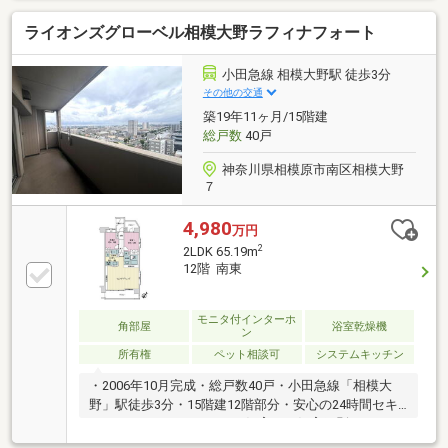
活利便性の高いエリアです☆▼物件POINT▽・食器洗
ライオンズグローベル相模大野ラフィナフォート
浄乾燥機有・ガラス仕切り（油ハネを抑えられま
す）・ラウンド浴槽・温水洗浄便座有・AED完備・電
気式床暖房有・ペット飼育可（細則有）
小田急線 相模大野駅 徒歩3分
その他の交通
築19年11ヶ月/15階建
総戸数
40戸
神奈川県相模原市南区相模大野
７
4,980
万円
2
2LDK 65.19m
12階 南東
モニタ付インターホ
角部屋
浴室乾燥機
ン
所有権
ペット相談可
システムキッチン
・2006年10月完成・総戸数40戸・小田急線「相模大
野」駅徒歩3分・15階建12階部分・安心の24時間セキ
ュリティシステム・ペット飼育可（飼育細則あり）～
専有部分～・専有面積65.19平米、2LDK・南東向き角