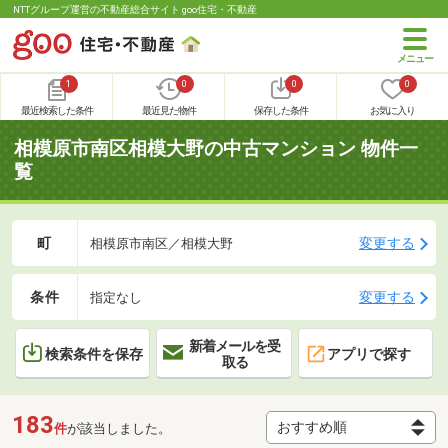
NTTグループ運営の不動産総合サイト goo住宅・不動産
1
0
0
0
最近検索した条件
最近見た物件
保存した条件
お気に入り
相模原市南区相模大野の中古マンション 物件一
覧
町
変更する
相模原市南区／相模大野
条件
変更する
指定なし
新着メールを受
検索条件を保存
アプリで探す
取る
183
件
が該当しました。