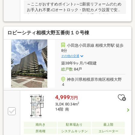
～ここがおすすめポイント♪～□新規リフォームのため
お手入れ不要♪□オートロック・防犯カメラ設置で安
心・安全のセキュリティー♪□「銀座通り商店街」沿い
の好立地♪□駐車場専用使用権1台分あります♪□ペット
可物件♪（室内で飼育する犬又は猫1頭まで）【創業42
ロビーシティ相模大野五番街１０号棟
周年の実績】この地域に特化して42年間の実績がある
からこその、物件情報があります。スタッフ40名でお
客様がご覧になったことのない情報を多数ご用意して
小田急小田原線 相模大野駅 徒歩
おります。※自己資金を使いたくない※現在、他のロー
8分
ンを組んでいるけど大丈夫かな等お気軽に下記までご
その他の交通
連絡ください。☆フリーダイヤル：0120-12-7417
築38年9ヶ月/14階建
総戸数
84戸
神奈川県相模原市南区相模大野
４
4,999
万円
2
3LDK 80.34m
14階 南
南向き
駐車場あり
最上階
所有権
システムキッチン
エレベーター