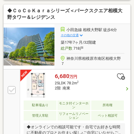
た綺麗な住まいで、気持ちよく新生活を始められま
◆ＣｏＣｏＫａｒａシリーズ＜パークスクエア相模大
す。◆全居室収納つき◆クローゼット完備。ウォーク
インクローゼットもありお部屋をすっきりお使いいた
野タワー＆レジデンス
だけます。◆充実した設備仕様◆エレベーター、オー
トロック、宅配ボックス、敷地内ごみ置き場食洗機
小田急線 相模大野駅 徒歩6分
付、モニター付きインターホン、水栓一体型浄水器、
その他の交通
浴室乾燥機 等◆ペット飼育可◆大切なペットと一緒
築17年7ヶ月/32階建
に暮らせます。（細則有）
総戸数
718戸
神奈川県相模原市南区相模大野
７
6,680
万円
2
2SLDK 78.2m
2階 南東
モニタ付インターホ
駐車場あり
所有権
ン
リフォームリノベー
管理人常駐
ペット相談可
ション
◆オンラインでの相談可能です・自宅でお好きな時間
に不動産のプロとお住まい探し♪ご自宅にいながらご