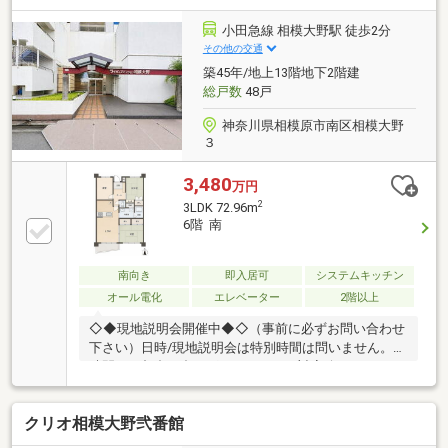
ラ・宅配BOX設置【ペット飼育可】 ペット用施設有。
現在空家のため、ゆっくりとご内覧いただけます
小田急線 相模大野駅 徒歩2分
その他の交通
築45年/地上13階地下2階建
総戸数
48戸
神奈川県相模原市南区相模大野
３
3,480
万円
2
3LDK 72.96m
6階 南
南向き
即入居可
システムキッチン
オール電化
エレベーター
2階以上
◇◆現地説明会開催中◆◇（事前に必ずお問い合わせ
下さい）日時/現地説明会は特別時間は問いません。お
時間のご都合が合えば、いつでもご対応致します。お
気軽にお申し付け下さい。◇貴重なお時間の中で、ご
希望の情報をご案内します◇ お客様のご都合に合わせ
クリオ相模大野弐番館
て、 短時間のご案内も可♪じっくりと沢山の物件情報
のご案内も可♪ ご都合に合わせたご紹介をします♪ ～