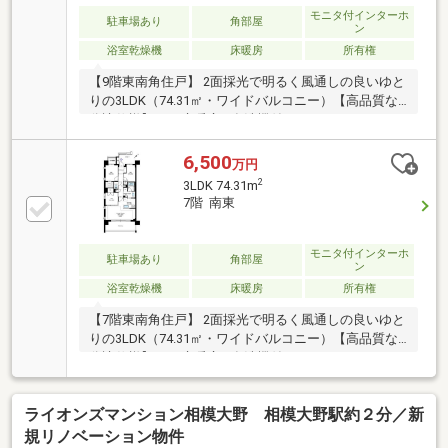
ら販売予定の物件や未掲載物件もございます。■住宅
モニタ付インターホ
駐車場あり
角部屋
ン
ローン無料相談会開催中！■■不動産のご売却無料相談
浴室乾燥機
床暖房
所有権
会開催中！■
【9階東南角住戸】 2面採光で明るく風通しの良いゆと
りの3LDK（74.31㎡・ワイドバルコニー）【高品質な
分譲仕様】 LDK床暖房 / 食洗機付カウンターキッチン
/ 1坪サイズ浴室乾燥機 / タンクレストイレ【利便＆安
心設計】 相模大野駅徒歩1分 × 地震の揺れを抑える
6,500
万円
「免震構造」マンション【収納＆セキュリティ】 WIC
2
3LDK 74.31m
をはじめ全居室収納完備。オートロック・防犯カメ
7階 南東
ラ・宅配BOX設置【ペット飼育可】 ペット用施設有。
現在空家のため、ゆっくりとご内覧いただけます
モニタ付インターホ
駐車場あり
角部屋
ン
浴室乾燥機
床暖房
所有権
【7階東南角住戸】 2面採光で明るく風通しの良いゆと
りの3LDK（74.31㎡・ワイドバルコニー）【高品質な
分譲仕様】 LDK床暖房 / 食洗機付カウンターキッチン
/ 1坪サイズ浴室乾燥機 / タンクレストイレ【利便＆安
心設計】 相模大野駅徒歩1分 × 地震の揺れを抑える
ライオンズマンション相模大野 相模大野駅約２分／新
「免震構造」マンション【収納＆セキュリティ】 WIC
をはじめ全居室収納完備。オートロック・防犯カメ
規リノベーション物件