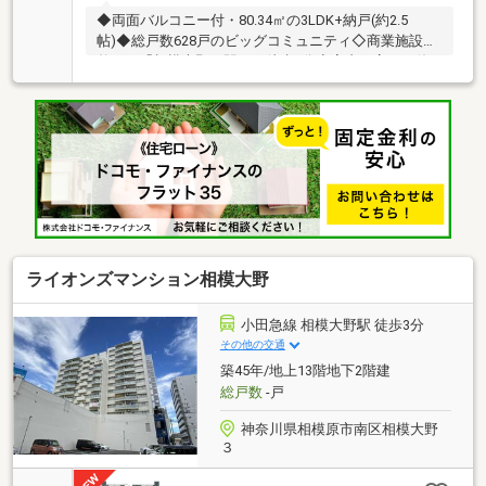
◆両面バルコニー付・80.34㎡の3LDK+納戸(約2.5
帖)◆総戸数628戸のビッグコミュニティ◇商業施設の
整った「相模大野」駅まで徒歩8分◇室内丁寧にお使
いです。◇空室ですので、お気軽にご内覧ください。
【ライフインフォメーション】・セブンイレブン小田
急文京1丁目店…約400ｍ（徒歩6分）・業務スーパー相
模大野店…約380ｍ（徒歩5分）・ライフ相模大野駅前
店…約700ｍ（徒歩9分）・Odakyu-OX相模大野店…約
640ｍ（徒歩8分）・相模大野中央公園…約220ｍ（徒歩
3分）・谷口台小学校…約720ｍ（徒歩9分）・大野南中
学校…約520ｍ（徒歩7分）
ライオンズマンション相模大野
小田急線 相模大野駅 徒歩3分
その他の交通
築45年/地上13階地下2階建
総戸数
-戸
神奈川県相模原市南区相模大野
３