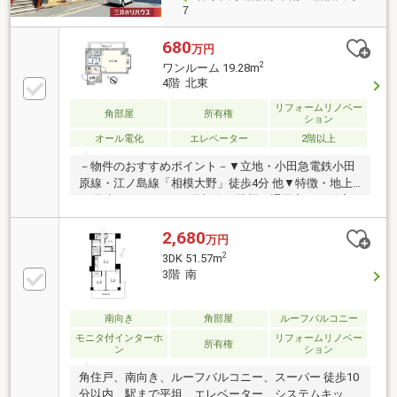
７
680
万円
2
ワンルーム 19.28m
4階 北東
リフォームリノベー
角部屋
所有権
ション
オール電化
エレベーター
2階以上
－物件のおすすめポイント－▼立地・小田急電鉄小田
原線・江ノ島線「相模大野」徒歩4分 他▼特徴・地上
10階建マンションの4階部分・眺望・通風良好・洋室
約6.5帖のワンルーム・北東向きバルコニーと南東側出
窓の2面採光設計▼2024年9月室内リフォーム済・クロ
2,680
万円
ス張替(壁・天井)、タイル上張り▼周辺環境・スーパ
2
3DK 51.57m
ー「sanwa相模大野店」徒歩1分(約80m)・ウエルシア
3階 南
相模大野店 徒歩4分(約270m)・セブンイレブン相模大
野駅南店 徒歩2分(約150m)■ ご希望の住まい探しをお
手伝いします ━━━━━・・・物件の詳細・ご相談は
南向き
角部屋
ルーフバルコニー
お気軽にお問い合わせください。
モニタ付インターホ
リフォームリノベー
所有権
ン
ション
角住戸、南向き、ルーフバルコニー、スーパー 徒歩10
分以内、駅まで平坦、エレベーター、システムキッチ