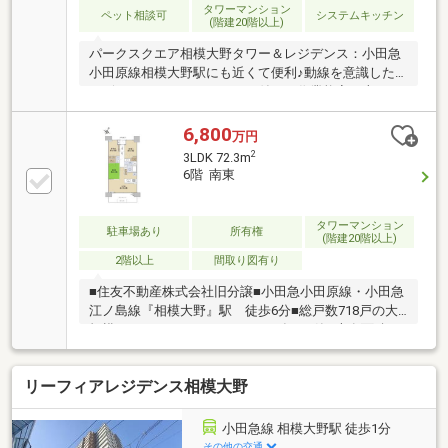
タワーマンション
ペット相談可
システムキッチン
(階建20階以上)
パークスクエア相模大野タワー＆レジデンス：小田急
小田原線相模大野駅にも近くて便利♪動線を意識した
デザインのシステムキッチン付きで作業能率が上がり
ます♪専有面積78.2㎡以上あるので広々と使えます♪地
上32階建ての物件です♪交通アクセスが良好な小田急
6,800
万円
小田原線相模大野周辺なら、どこへ行くにも不便さを
2
3LDK 72.3m
感じることはないでしょう♪不動産をお探しなら、ぜ
6階 南東
ひ当社にお任せください(*^^*)
タワーマンション
駐車場あり
所有権
(階建20階以上)
2階以上
間取り図有り
■住友不動産株式会社旧分譲■小田急小田原線・小田急
江ノ島線『相模大野』駅 徒歩6分■総戸数718戸の大
規模タワー＆レジデンス ■2009年1月築■専有面積：
72.30㎡の3LDK■LDK約15.6帖■約0.9帖のウォークイン
クローゼット■安心の24時間有人管理（管理員日
リーフィアレジデンス相模大野
勤）・コンシェルジュサービス■敷地内自走式駐車場
100％設置
小田急線 相模大野駅 徒歩1分
その他の交通