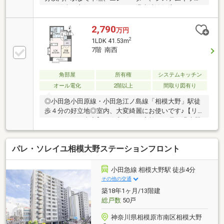
ン、陽当り良好、オートバス、温水洗浄便座、ＴＶモ
ニタ付インターホン、駐輪場
2,790
万円
2
1LDK 41.53m
7階 南西
角部屋
所有権
システムキッチン
オール電化
2階以上
間取り図有り
◎小田急小田原線・小田急江ノ島線「相模大野」駅徒
歩４分の好立地◎室内、大変綺麗にお使いです♪【リ
ノベーション内容】≪令和6年7月実施≫・電気温水器
交換工事 ・システムキッチン交換・ユニットバス交
換 ・洗面台交換・トレイ交換 ・全室クロス張替・
パレ・ソレイユ相模大野ステーションフロント
全フローリング張替 ・全建具交換・CF張替 ・下足
入れ交換・洗濯水栓器具交換 ・防水パン交換・スイ
ッチパネル設置 ・ダウンライト設置・照明器具設
小田急線 相模大野駅 徒歩4分
置 ・玄関人感センサー設置≪令和8年2月実施≫・IH
その他の交通
コンロ交換 ・キッチンシングルレバー水栓交換
築18年1ヶ月/13階建
総戸数
50戸
神奈川県相模原市南区相模大野