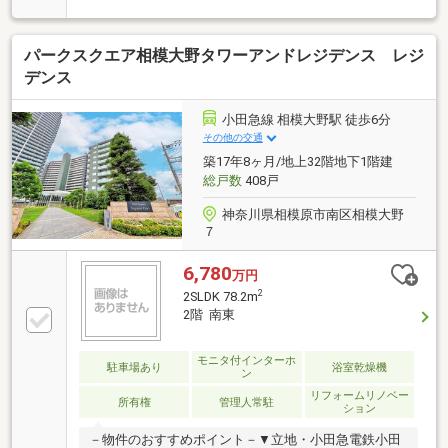
用意しております。※自己資金を使いたくない※現在、
他のローンを組んでいるけど大丈夫かな等お気軽に下
パークスクエア相模大野タワーアンドレジデンス レジ
記までご連絡ください。☆フリーダイヤル：0120-12-
7417お住まい探しは朝日土地建物(株)営業7課にお任せ
デンス
ください！インターネット、チラシなどに掲載できな
い物件も多数ございます！
小田急線 相模大野駅 徒歩6分
その他の交通
築17年8ヶ月/地上32階地下1階建
総戸数
408戸
神奈川県相模原市南区相模大野
７
6,780
万円
2
2SLDK 78.2m
2階 南東
モニタ付インターホ
駐車場あり
浴室乾燥機
ン
リフォームリノベー
所有権
管理人常駐
ション
－物件のおすすめポイント－▼立地・小田急電鉄小田