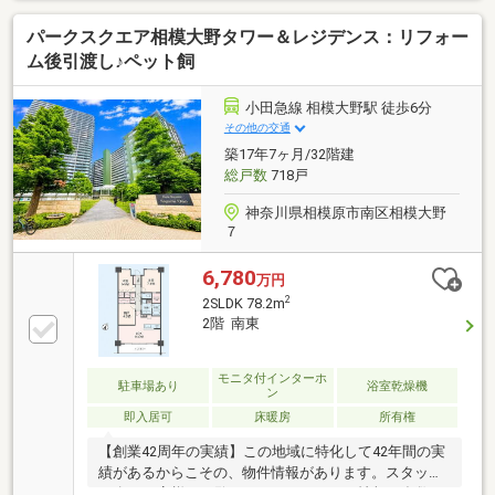
～～～～～インターネット、チラシなどに掲載できな
パークスクエア相模大野タワー＆レジデンス：リフォー
い物件や未公開物件・自社物件も多数ございます。物
件情報等はコチラまでTEL：046-244-3815～～～～～
ム後引渡し♪ペット飼
～～～～～～～～～～～～～～～～
小田急線 相模大野駅 徒歩6分
その他の交通
築17年7ヶ月/32階建
総戸数
718戸
神奈川県相模原市南区相模大野
７
6,780
万円
2
2SLDK 78.2m
2階 南東
モニタ付インターホ
駐車場あり
浴室乾燥機
ン
即入居可
床暖房
所有権
【創業42周年の実績】この地域に特化して42年間の実
績があるからこその、物件情報があります。スタッフ
40名でお客様がご覧になったことのない情報を多数ご