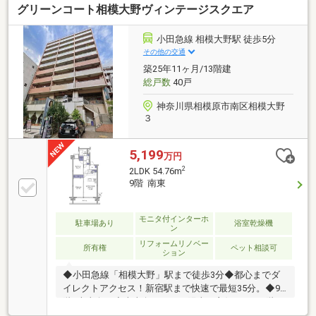
グリーンコート相模大野ヴィンテージスクエア
小田急線 相模大野駅 徒歩5分
その他の交通
築25年11ヶ月/13階建
総戸数
40戸
神奈川県相模原市南区相模大野
３
5,199
万円
2
2LDK 54.76m
9階 南東
モニタ付インターホ
駐車場あり
浴室乾燥機
ン
リフォームリノベー
所有権
ペット相談可
ション
◆小田急線「相模大野」駅まで徒歩3分◆都心までダ
イレクトアクセス！新宿駅まで快速で最短35分。◆9
階×南東向き◆南東向きにつき陽当り良好。また9階に
つき眺望良好です♪◆新規リフォーム◆内装を一新し