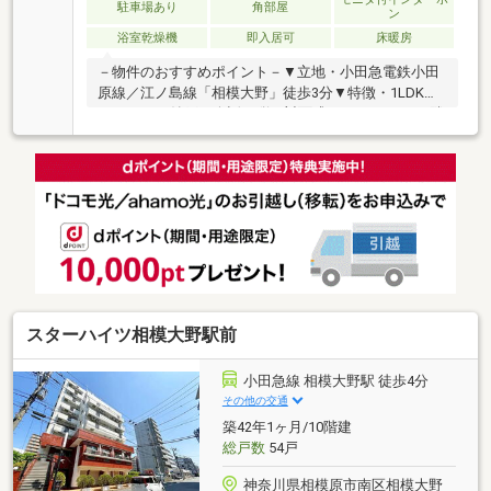
駐車場あり
角部屋
ン
浴室乾燥機
即入居可
床暖房
－物件のおすすめポイント－▼立地・小田急電鉄小田
原線／江ノ島線「相模大野」徒歩3分▼特徴・1LDK＋
S×2 ※Sは納戸・会話が弾む対面式キッチン・LDと隣
接する洋室は一体利用も可・WIC等、室内随所に収納
有・2箇所の納戸は窓・収納付・ペット飼育可(細則
有)▼設備・床暖房(LD)・食洗機・浴室乾燥機・宅配ボ
ックス▼2022年11月内装リフォーム履歴・IHコンロ新
規設置、エコカラット設置(玄関・LD・一部廊下) 他■
ご希望の住まい探しをお手伝いします
━━━━━・・・物件の詳細・ご相談はお気軽にお問
い合わせください。
スターハイツ相模大野駅前
小田急線 相模大野駅 徒歩4分
その他の交通
築42年1ヶ月/10階建
総戸数
54戸
神奈川県相模原市南区相模大野