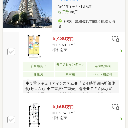
築11年8ヶ月/15階建
総戸数
58戸
神奈川県相模原市南区相模大野
３
6,480
万円
2
2LDK 68.31m
8階 南東
モニタ付インターホ
駐車場あり
浴室乾燥機
ン
床暖房
所有権
ペット相談可
◆３重セキュリティシステム◆「２４時間遠隔監視体
制(セコム)」◆二重床×二重天井構造◆ＴＥＳ温水式床
暖房、複層ガラス、食器洗浄乾燥機付■■ご内見可能で
す!!お気軽にご連絡ください!!■■■■お問合せはこちら
「 ０１２０－７０－３０２１ 」■■「ＳＵＵＭＯ
6,600
万円
(スーモ)を見た」と問い合わせくださるとスムーズで
2
3LDK 74.31m
すお問合せの物件以外にも、周辺物件をまとめてご用
9階 南東
意いたします！「海老名市・相模原市・町田市・大和
市・座間市」の物件なら特にお任せください！これか