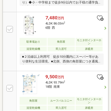
り）◆小・中学校まで徒歩9分以内でお子様の通学負
担減！◆収納力を高めるウォークインクローゼット付
き豊かに過ごすには【インテリア】家具や家電と【エ
クステリア】カーポートや楽しめる庭、この充実度で
7,480
万円
変わってきます。これらを一括で購入でき、その代金
2
4LDK 86.03m
を住宅ローンに組み込むことが可能なサービス、それ
6階 西
がやどかリッチです。※東京MXテレビ「カンニング竹
山のイチバン研究所」２０２３年７月１日放送
モニタ付インターホ
駐車場あり
角部屋
ン
浴室乾燥機
即入居可
床暖房
■２沿線以上利用可 徒歩10分圏内にスーパー等があ
り便利な生活環境。■北側、西側の角部屋につき通風
良好。■トランクルーム有り(地下1階部分、使用料無
償)。■ペット飼育可能(規約制限有)。■4ＬＤＫにつき
テレワークや子供部屋としての利用等、様々な用途で
9,500
万円
の利用が可能。～充実な設備～・床暖房設置、浴室乾
2
4LDK 93.79m
燥機、温水洗浄便座あり・シャワー付洗面化粧台、対
18階 南東
面式キッチン、ディスポーザー（生ごみ粉砕処理器）
設置・全居室に収納、浴室に窓あり・ＴＶモニタ付イ
ンターホン、ウォークインクローゼット等■自走式駐
モニタ付インターホ
角部屋
ルーフバルコニー
ン
車場で安心快適なカーライフ。■24時間ゴミ出し可
浴室乾燥機
即入居可
床暖房
能。