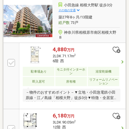
おおよその所要時間や内容は、下記をご参考ください
小田急線 相模大野駅 徒歩3分
～〇ご希望条件のご相談（30分～） 〇資金計画のご相
その他の交通
談（30分～）〇現地／物件見学（60分～） 〇周辺環境
築27年8ヶ月/13階建
のご紹介（60分～） ご来場の際は、事前にご予約をお
総戸数
73戸
願いします♪
神奈川県相模原市南区相模大野
８
4,880
万円
2
2LDK 71.17m
6階 西
モニタ付インターホ
駐車場あり
浴室乾燥機
ン
リフォームリノベー
即入居可
所有権
ション
－物件のおすすめポイント－▼立地・小田急電鉄小田
原線・江ノ島線「相模大野」徒歩3分▼特徴・全居室6
帖以上の広さ・対面式のL字型キッチンを採用・全居
室に収納を確保・洗面室はキッチン・廊下の2WAY仕
様・採光を確保できるライトコート有▼設備・宅配ボ
6,180
万円
ックス・TVモニタ付インターホン▼室内リフォーム履
2
3LDK 90.05m
歴【2018年9月】キッチン交換、洗面台交換 等【2025
12階 西