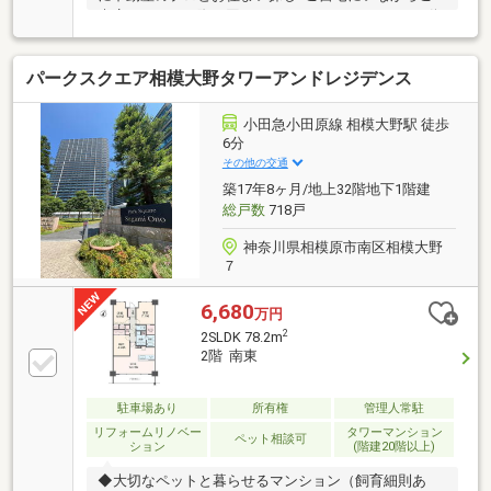
来店いただいた際と同じことができるオンライン不動
産、ぜひご活用ください。・家族みんなが自然と集ま
る、ゆとりある14帖LDK☆・ご家族との会話を楽しみ
パークスクエア相模大野タワーアンドレジデンス
ながらお料理できる人気の対面キッチン！・季節物や
大型のお荷物もすっきり収納できる、便利なWIC付き
♪・南東向きにつき、朝から心地よい陽光が差し込む
小田急小田原線 相模大野駅 徒歩
明るい住空間☆・大切なペットと一緒に暮らせる、癒
6分
しあふれるお住まい♪・室内を一新したフルリフォー
その他の交通
ムで、すぐに新生活をスタート可能！■不動産は創立
築17年8ヶ月/地上32階地下1階建
1969年のセンチュリー21ココカラへ！
総戸数
718戸
神奈川県相模原市南区相模大野
７
6,680
万円
2
2SLDK 78.2m
2階 南東
駐車場あり
所有権
管理人常駐
リフォームリノベー
タワーマンション
ペット相談可
ション
(階建20階以上)
◆大切なペットと暮らせるマンション（飼育細則あ