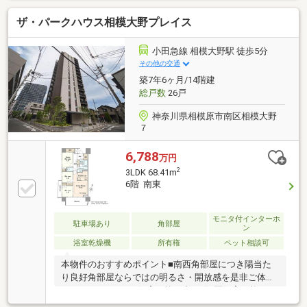
住戸・食器洗乾燥機・ディスポーザー・1417サイズの
ザ・パークハウス相模大野プレイス
浴室、浴室換気乾燥機・温水洗浄便座付きトイレ・室
内を有効利用できるアウトフレーム設計～リフォーム
歴あり～ 間取り変更（3LDK→2LDK）、壁面収納設
小田急線 相模大野駅 徒歩5分
置（2020年7月） 各洋室床暖房設置 ユニットバ
その他の交通
ス・洗濯パン・洗濯水栓交換（2021年9月） トイレ
築7年6ヶ月/14階建
交換（2025年3月）、、、、など
総戸数
26戸
神奈川県相模原市南区相模大野
７
6,788
万円
2
3LDK 68.41m
6階 南東
モニタ付インターホ
駐車場あり
角部屋
ン
浴室乾燥機
所有権
ペット相談可
本物件のおすすめポイント■南西角部屋につき陽当た
り良好角部屋ならではの明るさ・開放感を是非ご体感
ください。■ペット飼育可能（犬・猫2匹飼育可能 細
則有り）■新規一部リフォーム完了済み（2025年8月下