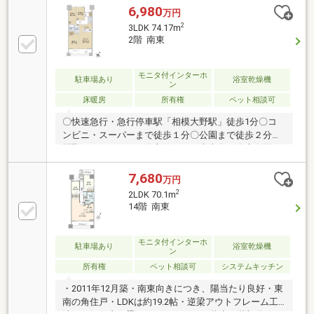
るく開放的な対面式オープンキッチン・ガラストップ
6,980
万円
コンロ、浄水器一体型水栓、静音シンク・ミストサウ
2
3LDK 74.17m
ナ付き浴室、浴室換気乾燥暖房機・三面鏡付洗面化粧
2階 南東
台、天板一体型スクエアボウル・約2.2mのハイサッ
シ、断熱性に優れたペアガラス・室内を広く使える逆
梁アウトフレーム工法・ペットと飼育可（細則あ
モニタ付インターホ
駐車場あり
浴室乾燥機
ン
り）・２４時間ゴミ出し可・水回りクリーニング済
床暖房
所有権
ペット相談可
（2026年2月）
〇快速急行・急行停車駅「相模大野駅」徒歩1分〇コ
ンビニ・スーパーまで徒歩１分〇公園まで徒歩２分〇
間取り ：３ＬＤＫ〇方位 ：南東向き〇専有面
積 ：７４．１７㎡
7,680
万円
2
2LDK 70.1m
14階 南東
モニタ付インターホ
駐車場あり
浴室乾燥機
ン
所有権
ペット相談可
システムキッチン
・2011年12月築・南東向きにつき、陽当たり良好・東
南の角住戸・LDKは約19.2帖・逆梁アウトフレーム工