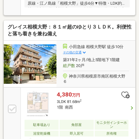
原線・江ノ島線「相模大野」徒歩6分▼特徴・LDK約14
帖、会話が弾む対面式キッチン採用・納戸約4.9帖は収
納付、多用途に活用可能・WIC等、室内随所に収納を
確保・ペット飼育可能(細則有)▼2026年6月室内リフォ
グレイス相模大野：８１㎡超のゆとり３ＬＤＫ。利便性
ーム内容【交換】キッチン、UB、トイレ【貼替】床ク
ロス【その他】ハウスクリーニング 他▼周辺環境・
と落ち着きを兼ね備え
sanwa相模大野店 徒歩5分(約350m)・相模原市立南大
野小学校 徒歩10分(約730m)■ ご希望の住まい探しをお
小田急線 相模大野駅 徒歩10分
手伝いします ━━━━━・・・物件の詳細・ご相談は
その他の交通
お気軽にお問い合わせください。
築31年2ヶ月/地上5階地下1階建
総戸数
20戸
神奈川県相模原市南区相模大野
６
4,380
万円
2
3LDK 81.68m
1階 南西
モニタ付インターホ
駐車場あり
角部屋
ン
浴室乾燥機
即入居可
所有権