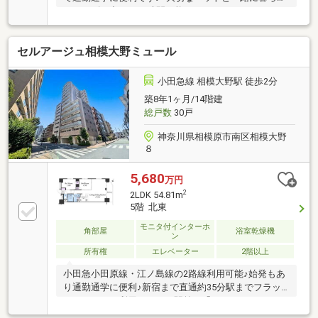
ます～ゴミ出しも24時間可能♪■シアタールームやキッ
ズアリーナなど、大規模ならではの共用施設が充実
♪■《充実のセキュリティ》24時間オンライン警備＆ダ
セルアージュ相模大野ミュール
ブルオートロック～安心のタワー邸宅♪■当日OKの見学
予約は【0120-806013】へ【提携住宅ローン】 ●大手
都市銀行 ●変動金利 年0.73％●保証料０円 疾病保証
小田急線 相模大野駅 徒歩2分
付き話題のauじぶん銀行 利用可 たくさんのお客様か
築8年1ヶ月/14階建
らのお言葉に感謝してこれからも楽しく素敵なお家探
総戸数
30戸
しをお約束します。いつでもお客様のお問合せをお待
ちしております☆☆
神奈川県相模原市南区相模大野
８
5,680
万円
2
2LDK 54.81m
5階 北東
モニタ付インターホ
角部屋
浴室乾燥機
ン
所有権
エレベーター
2階以上
小田急小田原線・江ノ島線の2路線利用可能♪始発もあ
り通勤通学に便利♪新宿まで直通約35分駅までフラッ
トアクセスで利用できます駅前に「ステーションスク
エア」「ボーノ相模大野」などの大型商業施設あり生