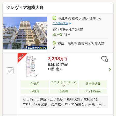
クレヴィア相模大野
小田急線 相模大野駅 徒歩1分
その他の交通
築14年9ヶ月/15階建
総戸数
43戸
神奈川県相模原市南区相模大野
８
7,298
万円
2
3LDK 82.67m
11階 南東
モニタ付インターホ
角部屋
浴室乾燥機
ン
床暖房
所有権
ペット相談可
小田急小田原線・江ノ島線「相模大野」駅徒歩1分
2011年12月完成、総戸数43戸・11階部分、南東・南西
角住戸・専有面積82.67平米3LDK 2WIC・約19.2帖の
広々としたLDK、リビングにはTES温水式床暖房・明