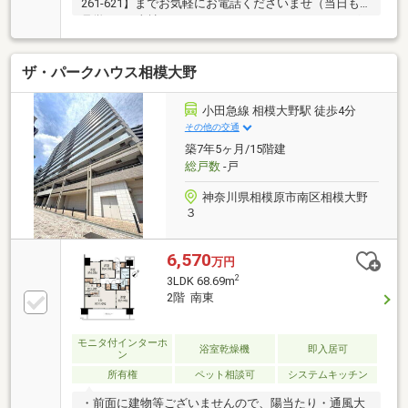
261-621】までお気軽にお電話くださいませ（当日も
見学可）■当社は、スター・マイカ・ホールディング
ス（東証プライム上場）のグループ会社です○令和8年
7月14日 リフォーム済み『アフターサービス保証
ザ・パークハウス相模大野
付』 ＊ 特典 ＊給排水設備・水廻りなどのアフタ
ーサービス期間を“2年→最長10年”に延長いたします。
詳細はお問い合わせください。※本特典は、予告なく
小田急線 相模大野駅 徒歩4分
変更または終了する場合がございます。・クロス・
その他の交通
CF・フローリング張替・建具交換・キッチン交換・ユ
築7年5ヶ月/15階建
ニットバス交換・トイレ交換・洗面台交換・照明取付
総戸数
-戸
など
神奈川県相模原市南区相模大野
３
6,570
万円
2
3LDK 68.69m
2階 南東
モニタ付インターホ
浴室乾燥機
即入居可
ン
所有権
ペット相談可
システムキッチン
・前面に建物等ございませんので、陽当たり・通風大