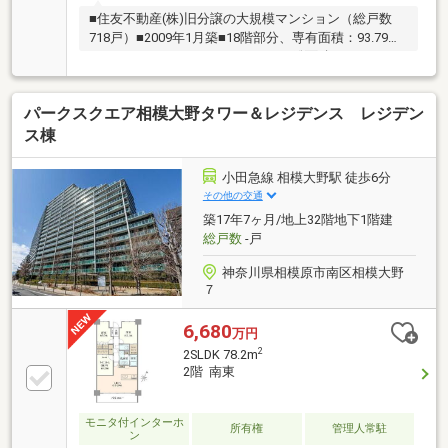
■住友不動産(株)旧分譲の大規模マンション（総戸数
718戸）■2009年1月築■18階部分、専有面積：93.79㎡
■ルーフバルコニーとバルコニーの総面積：56.69㎡■
南東・北東の角部屋■自走式駐車場（設置率100％。月
額使用料：2000～11000円）■24時間ゴミ出し可■トラ
パークスクエア相模大野タワー＆レジデンス レジデン
ンクルーム付（面積：1.61㎡。使用料無償）■ペット飼
育可（使用細則あり）■24時間有人管理・24時間オン
ス棟
ラインセキュリティシステム・ダブルオートロックシ
ステム■高速インターネットサービス（利用料は管理
小田急線 相模大野駅 徒歩6分
費に含む）■コンシェルジュサービス（タクシー手
その他の交通
配、クリーニングサービス、宅配便発送 等）
築17年7ヶ月/地上32階地下1階建
総戸数
-戸
神奈川県相模原市南区相模大野
７
6,680
万円
2
2SLDK 78.2m
2階 南東
モニタ付インターホ
所有権
管理人常駐
ン