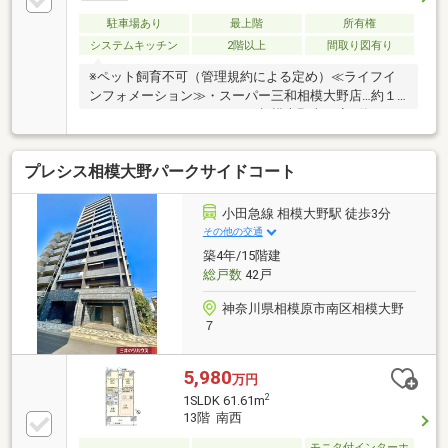
年1月】洗濯用水栓交換、クロス張替 等▼周辺環境・
sanwa相模大野店 徒歩2分(約90m)■ ご希望の住まい探
駐車場あり
最上階
所有権
しをお手伝いします ━━━━━・・・物件の詳細・ご
システムキッチン
2階以上
間取り図有り
相談はお気軽にお問い合わせください。
※ペット飼育不可（管理規約による定め）≪ライフイ
ンフォメーション≫・スーパー三和相模大野店…約１
００ｍ ・ファミリーマート相模大野南口店…約１１
０ｍ ・みらい保育園…約４００ｍ・相模大野駅前郵
便局…約３００ｍ
プレシス相模大野パークサイドコート
小田急線 相模大野駅 徒歩3分
その他の交通
築4年/15階建
総戸数
42戸
神奈川県相模原市南区相模大野
７
5,980
万円
2
1SLDK 61.61m
13階 南西
モニタ付インターホ