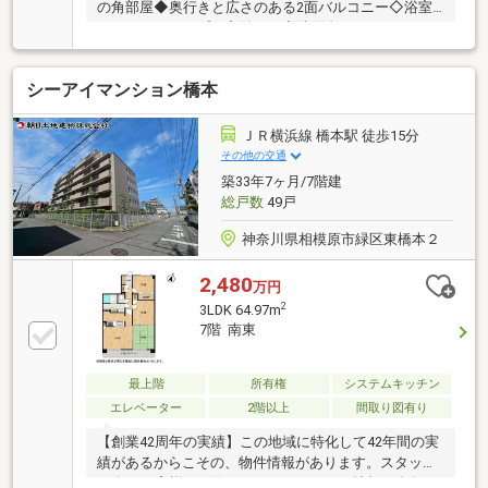
の角部屋◆奥行きと広さのある2面バルコニー◇浴室
は１６２０タイプ（窓付き）◆洗面台は２ボウルあり
◇ＩＨクッキングヒーター◆リビングダイニングの天
井高は約２．６ｍ◇アウトフレーム工法◆豊富な収納
シーアイマンション橋本
スペース□■□ マンションのおすすめポイント
□■□◇総戸数３２４戸の大規模マンション◆ペット飼
育可（規約あり）◇敷地内駐車場１００％◆２４時間
ＪＲ横浜線 橋本駅 徒歩15分
ゴミ出し可能◇宅配ボックス◆オートロックシステム
その他の交通
◇共用施設あり（一部有償）・キッズルーム・ゲスト
築33年7ヶ月/7階建
ルーム・洗車スペース
総戸数
49戸
神奈川県相模原市緑区東橋本２
2,480
万円
2
3LDK 64.97m
7階 南東
最上階
所有権
システムキッチン
エレベーター
2階以上
間取り図有り
【創業42周年の実績】この地域に特化して42年間の実
績があるからこその、物件情報があります。スタッフ
30名でお客様がご覧になったことのない情報を多数ご