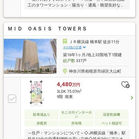
工のタワーマンション・陽当り・通風・眺望良好な住
戸・LDKは広々とした約21.5帖・トランクルーム等、
随所に収納有・玄関ポーチ有・24時間有人管理(夜間警
備員)・ゲストルーム等、共用施設豊富・ペット2匹飼
ＭＩＤ ＯＡＳＩＳ ＴＯＷＥＲＳ
育可能(細則有)▼設備・宅配ボックス▼令和8年7月室
内リフォーム内容【交換】キッチン、UB、洗面化粧
台、トイレ 等【張替】全室クロス【その他】フロアタ
ＪＲ横浜線 橋本駅 徒歩11分
イル上張り、ハウスクリーニング 他■ ご希望の住まい
その他の交通
探しをお手伝いします ━━━━━・・・物件の詳細・
築16年1ヶ月/地上32階地下1階建
ご相談はお気軽にお問い合わせください。
総戸数
337戸
神奈川県相模原市緑区大山町
4,480
万円
2
3LDK 75.07m
9階 南東
モニタ付インターホ
駐車場あり
浴室乾燥機
ン
床暖房
所有権
ペット相談可
～住戸・マンションについて～◇JR横浜線「橋本」駅
徒歩11分の交通利便性の高い立地◇徒歩2分にアリオ