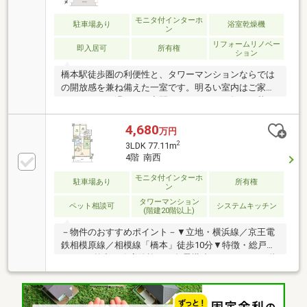
環境・オーケー橋本店 徒歩5分(約370m)■ ご希望の住
まい探しをお手伝いします ━━━━━・・・物件の詳
モニタ付インターホ
駐車場あり
浴室乾燥機
ン
細・ご相談はお気軽にお問い合わせください。
リフォームリノベー
即入居可
所有権
ション
橋本駅徒歩圏の利便性と、タワーマンションならでは
の開放感を兼ね備えた一室です。明るい室内はご家族
でゆったりと過ごせる空間となっており、毎日の暮ら
しを快適にサポートします。周辺環境も充実している
ため、生活のしやすさを重視される方にもおすすめ。
4,680
万円
写真だけでは伝わらない魅力を、ぜひ現地でご確認く
2
3LDK 77.11m
ださい。
4階 南西
モニタ付インターホ
駐車場あり
所有権
ン
タワーマンション
ペット相談可
システムキッチン
(階建20階以上)
－物件のおすすめポイント－▼立地・横浜線／京王電
鉄相模原線／相模線「橋本」徒歩10分▼特徴・総戸数
878戸、竹中工務店他施工の免震構造マンション・4階
部分・南西向き住戸・トランクルーム付玄関ポーチ
有・ペット2匹飼育可(細則有)・24時間ごみ出し可・ゲ
ストルームなどの共用施設有・24時間有人管理(夜間警