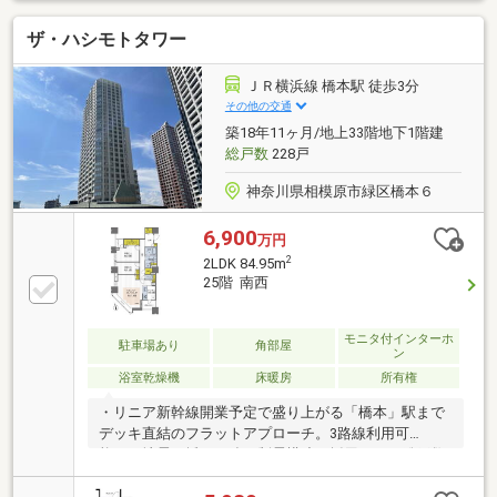
があり開放感も兼ね備えた物件で御座います。飼い主
ザ・ハシモトタワー
様とペットが快適に過ごせる工夫や設備が満載です！
周辺には100店舗以上のお店が入っているアリオ橋本
や、サンドラック、コンビニが徒歩圏内にあり日々の
ＪＲ横浜線 橋本駅 徒歩3分
暮らしをサポート致します。ご内覧はお気軽にお問合
その他の交通
せ下さいませ。
築18年11ヶ月/地上33階地下1階建
総戸数
228戸
神奈川県相模原市緑区橋本６
6,900
万円
2
2LDK 84.95m
25階 南西
モニタ付インターホ
駐車場あり
角部屋
ン
浴室乾燥機
床暖房
所有権
・リニア新幹線開業予定で盛り上がる「橋本」駅まで
デッキ直結のフラットアプローチ。3路線利用可
能。・地震の揺れに強い制震構造を採用した、総戸数
228戸の大規模タワーレジデンス。・眺望や採光を楽
しめる25階南西角住戸。84.95㎡のゆとりある2LDK。