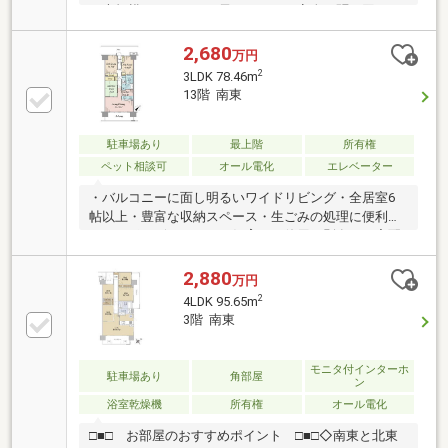
の大規模レジデンス。子どもたちが安全に駆け回り、
住人同士が穏やかな挨拶を交わす空間です。※最上
階・角部屋・オール電化・ペット飼育可・ＬＤＫ23帖
2,680
万円
超など魅力たくさんです！※トイレ交換、クロス貼替
2
3LDK 78.46m
などにより室内が大変綺麗に生まれ変わります！◆東
13階 南東
宝ハウスクオリティで「買う先もずっと安心」１）正
直な情報：注意点も包み隠さずお伝えします。２）未
来設計：「未来カレンダー」で最適なローンをシミュ
駐車場あり
最上階
所有権
レーション。３）生涯サポート：「東宝ハウス
ペット相談可
オール電化
エレベーター
NEXT」が購入後もずっと伴走します。
・バルコニーに面し明るいワイドリビング・全居室6
帖以上・豊富な収納スペース・生ごみの処理に便利な
ディスポーザー・ペット飼育可（使用細則有）・宅配
ボックス付・24時間ごみ出し可能・契約不適合責任免
責
2,880
万円
2
4LDK 95.65m
3階 南東
モニタ付インターホ
駐車場あり
角部屋
ン
浴室乾燥機
所有権
オール電化
□■□ お部屋のおすすめポイント □■□◇南東と北東