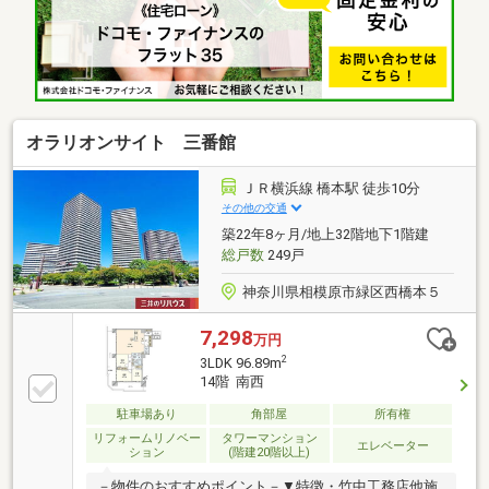
備員)▼周辺環境・橋本公園 徒歩1分(約80m)・オーケ
ー橋本店 徒歩5分(約370m)※玄関ポーチ面積3.31平米／
トランクルーム面積0.58平米■ ご希望の住まい探しを
お手伝いします ━━━━━・・・物件の詳細・ご相談
はお気軽にお問い合わせください。
オラリオンサイト 三番館
ＪＲ横浜線 橋本駅 徒歩10分
その他の交通
築22年8ヶ月/地上32階地下1階建
総戸数
249戸
神奈川県相模原市緑区西橋本５
7,298
万円
2
3LDK 96.89m
14階 南西
駐車場あり
角部屋
所有権
リフォームリノベー
タワーマンション
エレベーター
ション
(階建20階以上)
－物件のおすすめポイント－▼特徴・竹中工務店他施