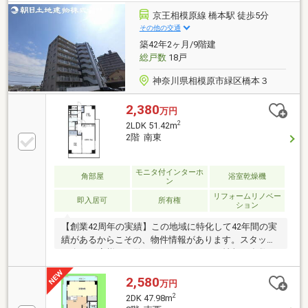
京王相模原線 橋本駅 徒歩5分
その他の交通
築42年2ヶ月/9階建
総戸数
18戸
神奈川県相模原市緑区橋本３
2,380
万円
2
2LDK 51.42m
2階 南東
モニタ付インターホ
角部屋
浴室乾燥機
ン
リフォームリノベー
即入居可
所有権
ション
【創業42周年の実績】この地域に特化して42年間の実
績があるからこその、物件情報があります。スタッフ
30名でお客様がご覧になったことのない情報を多数ご
用意しております。ご案内・詳細な資料のご請求はお
気軽にどうぞ！インターネット、チラシなどに掲載で
2,580
万円
きない物件も多数ございます！■朝日土地建物 橋本店
2
2DK 47.98m
は一戸建てやマンションなど不動産の購入・売却をサ