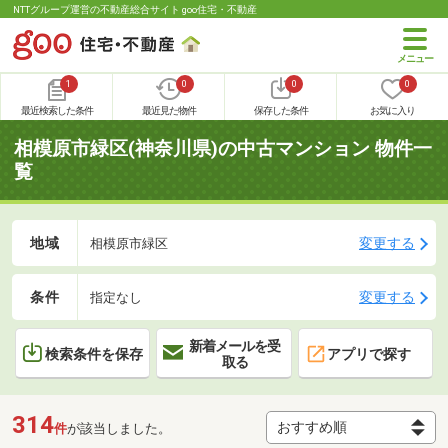
NTTグループ運営の不動産総合サイト goo住宅・不動産
1
0
0
0
最近検索した条件
最近見た物件
保存した条件
お気に入り
相模原市緑区(神奈川県)の中古マンション 物件一
覧
地域
変更する
相模原市緑区
条件
変更する
指定なし
新着メールを受
検索条件を保存
アプリで探す
取る
314
件
が該当しました。