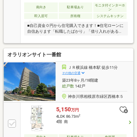
で完了
モニタ付インターホ
南向き
駐車場あり
ン
即入居可
所有権
システムキッチン
■自己資金０円から住宅購入できます！■住宅ローンに
自信あります「転職したばかり」「借り入れがある」
どんな条件でもお任せください！■他社様でネット掲
載されている物件も、まとめてご紹介可能です！■見
学、お問合せにつきましては土日に限らず平日、営業
オラリオンサイト一番館
時間外でもご対応可能です！東亜住宅ではお客様が安
心して頂けますよう常に新しい事を取り入れておりま
す。経験豊富な知識でお客様の悩み事をしっかりと解
ＪＲ横浜線 橋本駅 徒歩11分
消いたします。お住まい探しは東亜住宅にお任せくだ
その他の交通
さい！ご見学予約は0120-60-1665【通話料無料】まで
築23年8ヶ月/18階建
お気軽にお電話ください♪スマートフォンの方は右下
総戸数
142戸
の青いバナーよりお問合せ頂けます♪
神奈川県相模原市緑区西橋本５
5,150
万円
2
4LDK 86.73m
4階 南