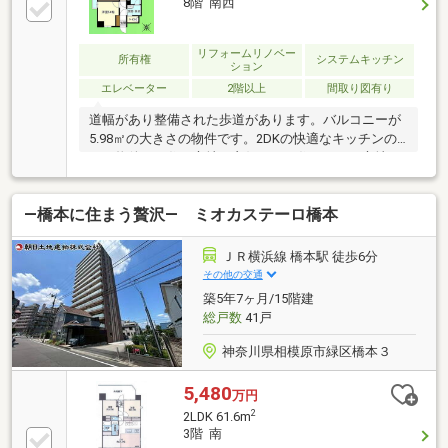
8階 南西
ポートする橋本駅徒歩2分の不動産会社です。■未公開
物件情報も多数ございます！不動産に関する事はなん
でもお気軽にご連絡ください。■キッズスペースもご
リフォームリノベー
所有権
システムキッチン
ション
用意しております。ＤＶＤ、おもちゃ、絵本などキッ
エレベーター
2階以上
間取り図有り
ズスペースも充実させております。
道幅があり整備された歩道があります。バルコニーが
5.98㎡の大きさの物件です。2DKの快適なキッチンの
ある物件で、住み心地も良好です。住んでいて心地の
良い中古マンションで魅力的です。システムキッチン
は必要な物が組み込まれているため、すぐ調理できま
―橋本に住まう贅沢― ミオカステーロ橋本
す。専有面積47.98㎡の物件はいかがですか。物件から
駅まで徒歩6分です。
ＪＲ横浜線 橋本駅 徒歩6分
その他の交通
築5年7ヶ月/15階建
総戸数
41戸
神奈川県相模原市緑区橋本３
5,480
万円
2
2LDK 61.6m
3階 南