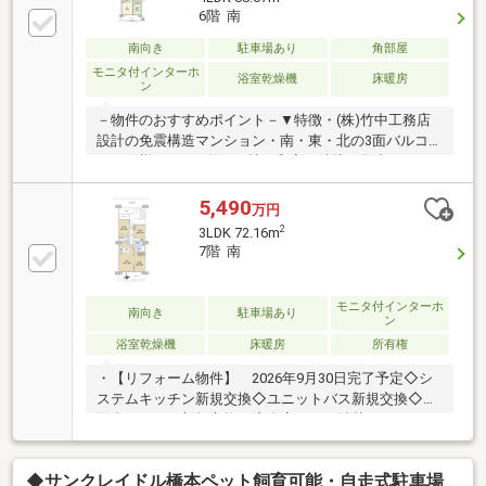
納スペース・2面採光で明るいリビングダイニングキ
6階 南
ッチン・各フロアにゴミ置場があります●リフォーム
履歴・ディスポーザー交換（2025年3月）・ガスコン
南向き
駐車場あり
角部屋
ロ交換（2024年9月）・浴室乾燥機、キッチン換気扇
モニタ付インターホ
浴室乾燥機
床暖房
ン
交換（2019年9月）・トイレ交換（2017年7月）
－物件のおすすめポイント－▼特徴・(株)竹中工務店
設計の免震構造マンション・南・東・北の3面バルコ
ニー仕様・LDKは約15.1帖、和室が隣接・集中しやす
い壁付けキッチン、背面にカウンター有・住戸の独立
性を高める門扉付玄関ポーチ・24時間有人管理(夜間警
5,490
万円
備員)・各階で24時間ゴミ出し可・ゲストルーム等の共
2
3LDK 72.16m
用施設有・ペット2匹飼育可(細則有)▼設備・床暖房
7階 南
(LD)・ディスポーザー・浴室乾燥機▼周辺環境・スー
パー「オーケー橋本店」徒歩3分(約240m)■ ご希望の
住まい探しをお手伝いします ━━━━━・・・物件の
モニタ付インターホ
南向き
駐車場あり
ン
詳細・ご相談はお気軽にお問い合わせください。
浴室乾燥機
床暖房
所有権
・【リフォーム物件】 2026年9月30日完了予定◇シ
ステムキッチン新規交換◇ユニットバス新規交換◇洗
面台・トイレ新規交換 ◇全室クロス貼替・フローリ
ング上張り◇建具・洗濯防水パン・ガス給湯器新規交
換◇シーリングライト・ダウンライト取り付け・
◆サンクレイドル橋本ペット飼育可能・自走式駐車場
【日々の通勤・通学をスムーズに】 京王相模原