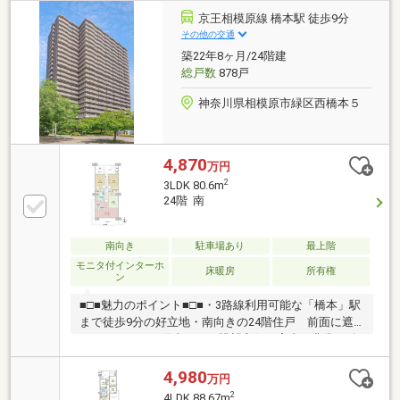
京王相模原線 橋本駅 徒歩9分
その他の交通
築22年8ヶ月/24階建
総戸数
878戸
神奈川県相模原市緑区西橋本５
4,870
万円
2
3LDK 80.6m
24階 南
南向き
駐車場あり
最上階
モニタ付インターホ
床暖房
所有権
ン
■□■魅力のポイント■□■・3路線利用可能な「橋本」駅
まで徒歩9分の好立地・南向きの24階住戸 前面に遮
るものがなく、陽当たり・眺望良好・室内、非常に綺
麗にお使いです・各居室6帖以上のゆとりある3LDK
柱の出っ張りが無く家具を配置しやすい間取・ウォー
4,980
万円
クインクローゼットやトランクルーム等、充実した収
2
4LDK 88.67m