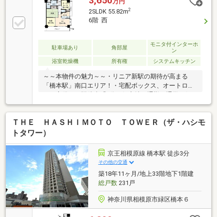
3,650
万円
2
2SLDK 55.82m
6階 西
モニタ付インターホ
駐車場あり
角部屋
ン
浴室乾燥機
所有権
システムキッチン
～～本物件の魅力～～・リニア新駅の期待が高まる
「橋本駅」南口エリア！・宅配ボックス、オートロッ
クも完備。・駅徒歩「3分」好立地！通勤・通学に便
利！・6階角住戸のため眺望良好。富士山も遠景にご
覧いただけます。・現在空室のため即内見可能
ＴＨＥ ＨＡＳＨＩＭＯＴＯ ＴＯＷＥＲ（ザ・ハシモ
トタワー）
京王相模原線 橋本駅 徒歩3分
その他の交通
築18年11ヶ月/地上33階地下1階建
総戸数
231戸
神奈川県相模原市緑区橋本６