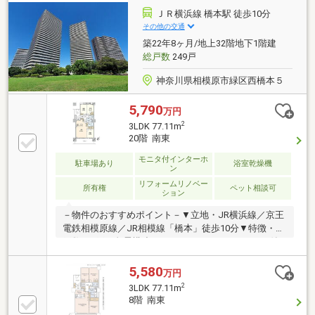
ＪＲ横浜線 橋本駅 徒歩10分
その他の交通
築22年8ヶ月/地上32階地下1階建
総戸数
249戸
神奈川県相模原市緑区西橋本５
5,790
万円
2
3LDK 77.11m
20階 南東
モニタ付インターホ
駐車場あり
浴室乾燥機
ン
リフォームリノベー
所有権
ペット相談可
ション
－物件のおすすめポイント－▼立地・JR横浜線／京王
電鉄相模原線／JR相模線「橋本」徒歩10分▼特徴・総
戸数878戸の免震構造マンション・トランクルーム付
玄関ポーチ有・ゲストルームなどの共用施設有・24時
間有人管理(夜間警備員)▼2026年9月室内リフォーム内
5,580
万円
容【交換】キッチン、ユニットバス、洗面化粧台、ト
2
3LDK 77.11m
イレ 等【張替】クッションフロア(トイレ・洗面室)、
8階 南東
フローリング 等【その他】ハウスクリーニング▼周辺