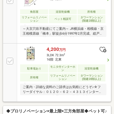
角部屋
浴室乾燥機
所有権
リフォームリノベー
タワーマンション
ペット相談可
ション
(階建20階以上)
～大京穴吹不動産にてご案内～ JR横浜線・相模線・京
王相模原線「橋本」駅徒歩6分1997年2月完成、総戸数
79戸のタワー型マンション ・大切なペットと一緒に
暮らせるマンション（規則あり） ・26階建12階部分
南東向きの角部屋につき、日照・眺望良好 ・専有面
4,200
万円
積79.77平米3LDK、全居室フローリング ・ガラスト
2
3LDK 72.3m
ップコンロ、食器洗乾燥機、水栓一体型浄水器 ・
16階 北東
1418サイズの浴室、浴室換気乾燥暖房機 ・内装新規
モニタ付インターホ
リノベーション（２０２６年７月完了）～リノベーシ
駐車場あり
浴室乾燥機
ン
ョン内容～ システムキッチン・ユニットバス交換
リフォームリノベー
タワーマンション
洗面化粧台・トイレ・建具交換 全フローリング・全
所有権
ション
(階建20階以上)
クロス張替 等
ご案内・詳細な資料のご請求はお気軽にどうぞ♪☆フ
リーダイヤル：０１２０－６２－４３１３インターネ
ット、チラシなどに掲載できない物件も多数ございま
す！
◆プロリノベーション×最上階×三方角部屋◆ペット可♪