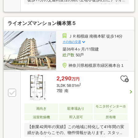
橋本があるなど、駅周辺の施設も含めて商業利便性の
高い立地◇ご家族とコミュニケーションの取りやすい
対面式システムキッチン◇雨の日に便利な浴室暖房乾
ライオンズマンション橋本第５
燥機付き◇充実の収納スペース。全居室に収納有り◇
軽量衝撃音が伝わりにくい二重床構造◇24時間ゴミ捨
て可能◇ペット飼育可能(規約による制限有り）～設
ＪＲ相模線 南橋本駅 徒歩14分
備・仕様について～◇キッチン対面式システムキッチ
その他の交通
ン、浄水器一体型シャワー水栓、静音タイプのワイド
築36年4ヶ月/11階建
シンク◇浴室追い焚き機能付オートバス、浴室暖房乾
総戸数
50戸
燥機◇その他設備温水式床暖房
神奈川県相模原市緑区橋本台１
2,290
万円
2
3LDK 58.01m
7階 南
モニタ付インターホ
南向き
駐車場あり
ン
浴室乾燥機
即入居可
所有権
【創業42周年の実績】この地域に特化して41年間の実
績があるからこその、物件情報があります。スタッフ