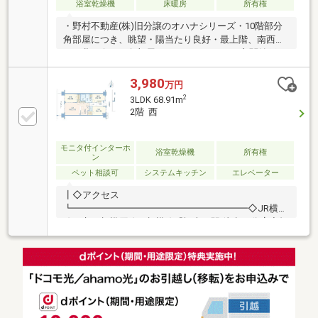
浴室乾燥機
床暖房
所有権
・野村不動産(株)旧分譲のオハナシリーズ・10階部分
角部屋につき、眺望・陽当たり良好・最上階、南西向
き・北西向きの角部屋・82.87m2の4LDK＋玄関納戸＋
納戸＋WIC ・全居室に収納に加えて、別途玄関納戸
（0.9帖）と 室内廊下部分に納戸（約0.5帖）あり・
3,980
万円
バルコニーは奥行き約2.0m・浴室暖房乾燥機、床暖房
2
3LDK 68.91m
（LD部分）に設置済み・開発が進む京王相模原線・JR
2階 西
横浜線・相模線まで徒歩15分～16分・スーパー（ザ・
ビッグ 相模原西橋本店）が隣接しているため利便性
◎・ペット飼育可（別途、細則有り）
モニタ付インターホ
浴室乾燥機
所有権
ン
ペット相談可
システムキッチン
エレベーター
┃◇アクセス
┗━━━━━━━━━━━━━━━━━━━◇JR横浜
線・京王相模原線・相模線『橋本』駅 徒歩15分┃◇担
当おすすめポイント
┗━━━━━━━━━━━━━━━━━━━◇野村不
動産(株)旧分譲「オハナ」シリーズ、2020年2月築のマ
ンションです！◇3LDK＋納戸＋ウォークインクローゼ
ット完備。全居室洋室の使いやすい間取りです！ ◇ペ
ット飼育可。大切な家族であるペットと一緒に暮らす
ことが可能です♪（管理規約等による制限あり）◇共