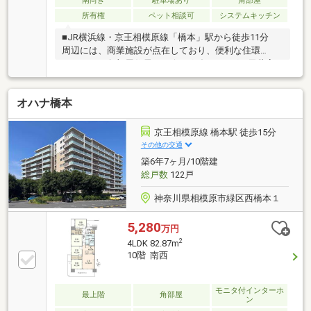
南向き
駐車場あり
角部屋
所有権
ペット相談可
システムキッチン
■JR横浜線・京王相模原線「橋本」駅から徒歩11分
周辺には、商業施設が点在しており、便利な住環
■4LDKかつ角部屋住居■リビングダイニングの天井高
3m2の開放的な空間■インナーバルコニーがあり、日
当たり・風通り良好■玄関と廊下の間に、ポーチがあ
オハナ橋本
り、プライバシーが守られます■ポーチ部分にトラン
クルームあり■敷地面積約2万3，800m2、総戸数878戸
のビックコミュニティマンション■敷地全体がユニバ
京王相模原線 橋本駅 徒歩15分
ーサルデザイン 小さなお子様からお年寄りまで暮ら
その他の交通
しやすい環境■免震構造マンション ■24時間有人管理
築6年7ヶ月/10階建
(夜間警備員)
総戸数
122戸
神奈川県相模原市緑区西橋本１
5,280
万円
2
4LDK 82.87m
10階 南西
モニタ付インターホ
最上階
角部屋
ン