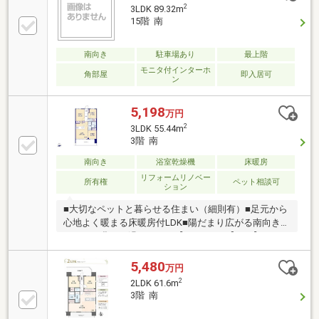
2
3LDK 89.32m
15階 南
南向き
駐車場あり
最上階
モニタ付インターホ
角部屋
即入居可
ン
5,198
万円
2
3LDK 55.44m
3階 南
南向き
浴室乾燥機
床暖房
リフォームリノベー
所有権
ペット相談可
ション
■大切なペットと暮らせる住まい（細則有）■足元から
心地よく暖まる床暖房付LDK■陽だまり広がる南向きバ
ルコニー豊かに過ごすには【インテリア】と【エクス
テリア】カーポートや楽しめる庭、この充実度で変わ
ってきます。これらを一括で購入できその代金を住宅
5,480
万円
ローンに組み込むことが可能なサービスそれがやどか
2
2LDK 61.6m
リッチです。※東京MXテレビ「カンニング竹山のイチ
3階 南
バン研究所」２０２３年７月１日放送■やりとり不要
で内覧確定可能■赤色の見学予約ボタンから最短２分