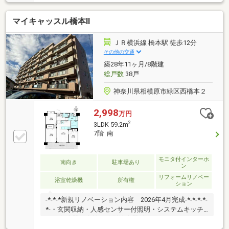
ーンに自信あります◆◆◆常時20行以上の金融機関と
取引きが有り、少しでも金利の低い銀行のご提案が可
マイキャッスル橋本Ⅱ
能です。お客様に合わせて適切なプランをご提案させ
て頂きます。◆◆◆物件の良し悪しを正直にお伝えし
ます◆◆◆不動産のプロとしてその物件のメリット・
ＪＲ横浜線 橋本駅 徒歩12分
デメリットは正直にお伝えしております。気に入った
その他の交通
物件があっても隠すことなくご指摘いたします。
築28年11ヶ月/8階建
◆◆◆仲介会社としてアフターサポートを取り組む会
総戸数
38戸
社です◆◆◆
神奈川県相模原市緑区西橋本２
2,998
万円
2
3LDK 59.2m
7階 南
モニタ付インターホ
南向き
駐車場あり
ン
リフォームリノベー
浴室乾燥機
所有権
ション
-*-*-*新規リノベーション内容 2026年4月完成-*-*-*-*-
*-・玄関収納・人感センサー付照明・システムキッチ
ン（食洗器・水栓一体型浄水器付）・ユニットバス
（浴室乾燥機付）・洗面化粧台・洗濯バン・洗濯水