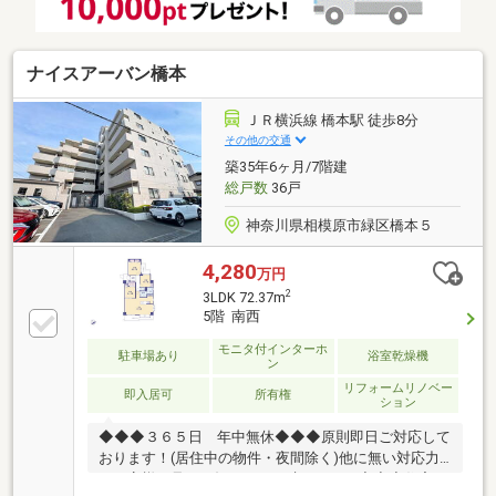
用のペット足洗い場があるため、散歩帰りそのまま足
を洗うことができます！◇24時間ゴミ出し可能なゴミ
ステーション完備！
ナイスアーバン橋本
ＪＲ横浜線 橋本駅 徒歩8分
その他の交通
築35年6ヶ月/7階建
総戸数
36戸
神奈川県相模原市緑区橋本５
4,280
万円
2
3LDK 72.37m
5階 南西
モニタ付インターホ
駐車場あり
浴室乾燥機
ン
リフォームリノベー
即入居可
所有権
ション
◆◆◆３６５日 年中無休◆◆◆原則即日ご対応して
おります！(居住中の物件・夜間除く)他に無い対応力
でお客様の見たい知りたいを叶えます。◆◆◆住宅ロ