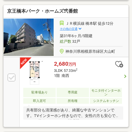
栓 ・ウォシュレット一体型トイレ・吊戸棚 ・新規
京王橋本パーク・ホームズ弐番館
貼替（クロス・フローリング・フロアタイル）・アフ
ターサービス保証付-*-*-*-*-*-*-*-*-*-*-*-*-*-*-*-*-*-*-*-
*-*-*-*-*-*-*-*-*-*-
ＪＲ横浜線 橋本駅 徒歩12分
その他の交通
築31年6ヶ月/5階建
総戸数
32戸
神奈川県相模原市緑区大山町
2,680
万円
2
3LDK 57.33m
1階 南西
モニタ付インターホ
駐車場あり
専用庭
ン
即入居可
所有権
システムキッチン
共有部分も清潔感があり、綺麗な中古マンションで
す。TVインターホン付きなので、女性の方も安心で
す。お掃除がしやすいIH調理器です。オートロックが
付いているので、空き巣などの危険も減らすことがで