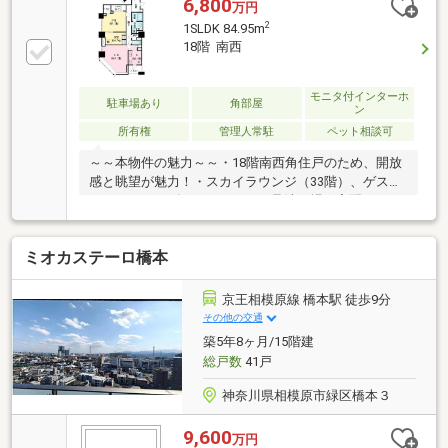
6,800
万円
2
1SLDK 84.95m
18階 南西
モニタ付インターホ
駐車場あり
角部屋
ン
所有権
管理人常駐
ペット相談可
～～本物件の魅力～～・18階南西角住戸のため、開放
感と眺望が魅力！・スカイラウンジ（33階）、ゲスト
ルーム、キッズルーム、ペット足洗い場、宅配BOXな
ど多様な共用設備・2020年11月大規模修繕工事完了済
み（外壁、防水工事等）・ペット飼育可能（規約によ
ミオカステーロ橋本
る制限あり）～～管理・構造・防災～～■管理：24時
間有人管理で安心のセキュリティ、ゴミ出し24時間
可、コンシェルジュサービス、ダブルオートロック■
京王相模原線 橋本駅 徒歩9分
工法：逆梁アウトフレーム工法、2重床2重天井■防
その他の交通
災：制震構造マンション、非常用自家発電装置、防火
築5年8ヶ月/15階建
水槽、地震対策エレベーター
総戸数
41戸
神奈川県相模原市緑区橋本３
9,600
万円