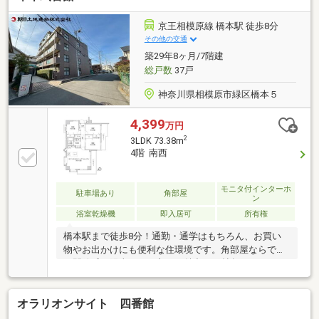
保証料０円 疾病保証付き話題のauじぶん銀行 利用
可 たくさんのお客様からのお言葉に感謝してこれか
京王相模原線 橋本駅 徒歩8分
らも楽しく素敵なお家探しをお約束します。いつでも
その他の交通
お客様のお問合せをお待ちしております☆☆
築29年8ヶ月/7階建
総戸数
37戸
神奈川県相模原市緑区橋本５
4,399
万円
2
3LDK 73.38m
4階 南西
モニタ付インターホ
駐車場あり
角部屋
ン
浴室乾燥機
即入居可
所有権
橋本駅まで徒歩8分！通勤・通学はもちろん、お買い
物やお出かけにも便利な住環境です。角部屋ならでは
の開放感と陽当たりの良さが魅力。17帖超えのゆとり
あるLDKは、ご家族が自然と集まる心地よい空間で
す。大切なペットと一緒に暮らせるのも嬉しいポイン
オラリオンサイト 四番館
ト。周辺環境も整っており、毎日の暮らしがより快適
に。ぜひ一度、現地でこの開放感をご体感ください。