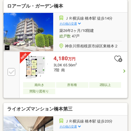
きます。バルコニーの広さが8.4㎡の物件です。専有面
ロアーブル・ガーデン橋本
積57.33平米で広々している物件です。利便性に優れ、
家族で暮らすにもピッタリな3LDKです。
ＪＲ横浜線 橋本駅 徒歩14分
その他の交通
築26年2ヶ月/10階建
総戸数
47戸
神奈川県相模原市緑区東橋本２
4,180
万円
2
3LDK 65.56m
7階 南
南向き
所有権
2階以上
間取り図有り
ライオンズマンション橋本第三
ＪＲ横浜線 橋本駅 徒歩20分
その他の交通