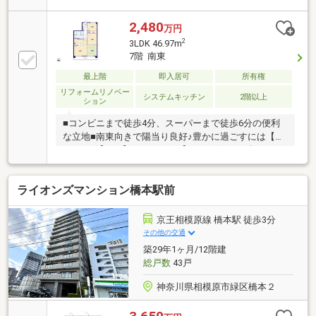
用意しております。ご案内・詳細な資料のご請求はお
気軽にどうぞ♪☆フリーダイヤル：０１２０－６２－
2,480
万円
４３１３インターネット、チラシなどに掲載できない
2
3LDK 46.97m
物件も多数ございます！
7階 南東
最上階
即入居可
所有権
リフォームリノベー
システムキッチン
2階以上
ション
■コンビニまで徒歩4分、スーパーまで徒歩6分の便利
な立地■南東向きで陽当り良好♪豊かに過ごすには【イ
ンテリア】と【エクステリア】カーポートや楽しめる
庭、この充実度で変わってきます。これらを一括で購
入できその代金を住宅ローンに組み込むことが可能な
ライオンズマンション橋本駅前
サービスそれがやどかリッチです。※東京MXテレビ
「カンニング竹山のイチバン研究所」２０２３年７月
１日放送■やりとり不要で内覧確定可能■赤色の見学予
京王相模原線 橋本駅 徒歩3分
約ボタンから最短２分で完了
その他の交通
築29年1ヶ月/12階建
総戸数
43戸
神奈川県相模原市緑区橋本２