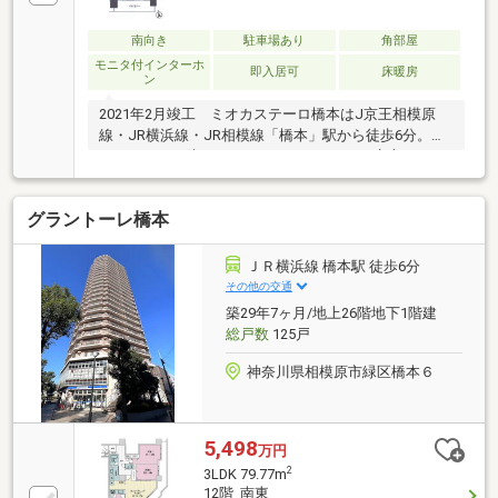
南向き
駐車場あり
角部屋
モニタ付インターホ
即入居可
床暖房
ン
2021年2月竣工 ミオカステーロ橋本はJ京王相模原
線・JR横浜線・JR相模線「橋本」駅から徒歩6分。オ
ートロック、防犯カメラでセキュリティも安心♪日々
の暮らしを支える設備、利便性のたかいアクティブな
ライフスタイルを叶えます！
グラントーレ橋本
ＪＲ横浜線 橋本駅 徒歩6分
その他の交通
築29年7ヶ月/地上26階地下1階建
総戸数
125戸
神奈川県相模原市緑区橋本６
5,498
万円
2
3LDK 79.77m
12階 南東