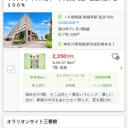
線・JR横浜線・JR相模線の３線とも始発電車が運行さ
１００％
れる【橋本】駅。・橋本公園隣接（エントランスから
約130ｍ）、緑豊かでのどかな環境に佇む大規模マン
ＪＲ相模線 南橋本駅 徒歩10分
ション。 緑と商業施設が共存するすごし易い生活環
その他の交通
境・前面には高い建物がなく陽当り通風ともに良好
築23年7ヶ月/9階建
総戸数
228戸
神奈川県相模原市緑区橋本台１
2,350
万円
2
3LDK 61.96m
7階 南東
モニタ付インターホ
駐車場あり
浴室乾燥機
ン
即入居可
所有権
ペット相談可
南向きの7階、そこは空と一番近いリビング。優しい
光が、家族の今日をあたたかく照らす。窓を開けれ
ば、すうっと通り抜ける心地いい風。遮るもののない
南からの太陽が、3LDKの我が家を毎朝優しく起こして
くれます。緑と利便と開放感に満たされる、理想の環
オラリオンサイト三番館
境お問い合わせは【TOHO HOUSE 町田：0120-70-
6012】まで。