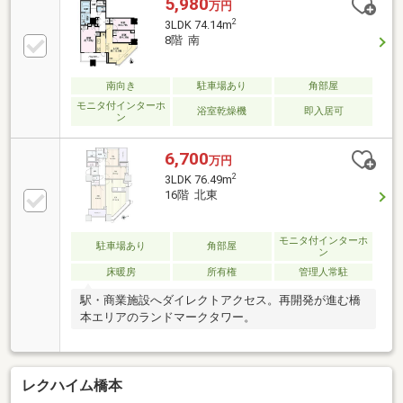
5,980
万円
天井高2600mmと相模野を臨む眺望で毎日に開放感
2
3LDK 74.14m
を。・床暖房、ビルトイン浄水器、ディスポーザーな
8階 南
ど、日々の家事を手助けする設備が充実。・ダブルオ
ートロック、24時間有人管理、宅配ボックス完備、24
時間ごみ捨て可能と、利便性と防犯性を両立。・駅周
南向き
駐車場あり
角部屋
辺の商業施設で日々の買い物には事欠きません。・大
モニタ付インターホ
浴室乾燥機
即入居可
ン
切なペットと一緒に暮らせます（飼育細則有）。
6,700
万円
2
3LDK 76.49m
16階 北東
モニタ付インターホ
駐車場あり
角部屋
ン
床暖房
所有権
管理人常駐
駅・商業施設へダイレクトアクセス。再開発が進む橋
本エリアのランドマークタワー。
レクハイム橋本