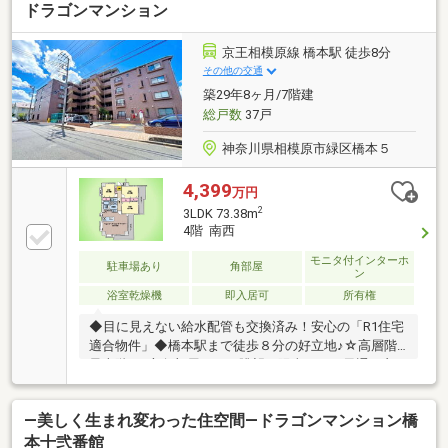
ドラゴンマンション
京王相模原線 橋本駅 徒歩8分
その他の交通
築29年8ヶ月/7階建
総戸数
37戸
神奈川県相模原市緑区橋本５
4,399
万円
2
3LDK 73.38m
4階 南西
モニタ付インターホ
駐車場あり
角部屋
ン
浴室乾燥機
即入居可
所有権
◆目に見えない給水配管も交換済み！安心の「R1住宅
適合物件」◆橋本駅まで徒歩８分の好立地♪☆高層階×
最上階×三方角部屋につき眺望・陽当たり・風通し良
好です♪◆アフターサービス保証＆瑕疵保険加入予
定！購入後の安心感が違います☆周辺商業施設多数の
―美しく生まれ変わった住空間―ドラゴンマンション橋
好立地♪■当日OKの見学予約は【0120-806013】へ【提
携住宅ローン】 ●大手都市銀行 ●変動金利 年0.73％●
本十弐番館