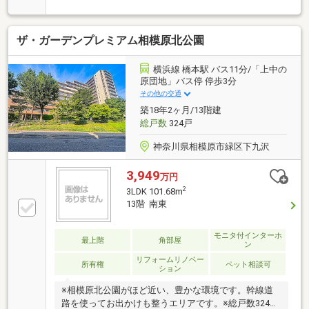
30名でお客様がご覧になったことのない情報を多数ご
用意しております。ご案内・詳細な資料のご請求はお
気軽にどうぞ♪☆フリーダイヤル：0120-62-4312イン
ザ・ガーデンプレミアム相模原北公園
ターネット、チラシなどに掲載できない物件も多数ご
ざいます！
横浜線 橋本駅 バス11分/「上中の
原団地」バス停 停歩3分
その他の交通
築18年2ヶ月/13階建
総戸数
324戸
神奈川県相模原市緑区下九沢
3,949
万円
2
3LDK 101.68m
13階 南東
モニタ付インターホ
最上階
角部屋
ン
リフォームリノベー
所有権
ペット相談可
ション
※相模原北公園がほど近い、豊かな環境です。幹線道
路を使ってお出かけも整うエリアです。※総戸数324戸