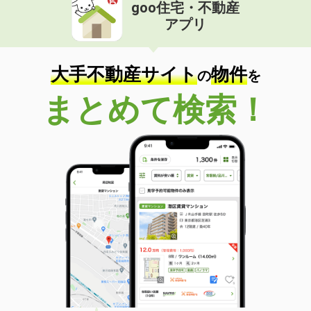
goo住宅・不動産
アプリ
大手不動産サイト
物件
の
を
まとめて検索！