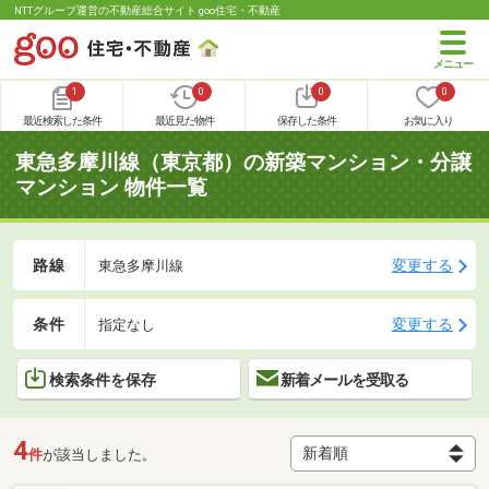
NTTグループ運営の不動産総合サイト goo住宅・不動産
1
0
0
0
最近検索した条件
最近見た物件
保存した条件
お気に入り
東急多摩川線（東京都）の新築マンション・分譲
マンション 物件一覧
路線
変更する
東急多摩川線
条件
変更する
指定なし
検索条件を保存
新着メールを受取る
4
件
が該当しました。