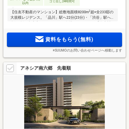
ゴミ出し24時間可
以内
2
【住友不動産のマンション】総敷地面積8200m
超×全233邸の
大規模レジデンス。「品川」駅へ22分(23分)・「渋谷」駅へ23
分(20分)、都心主要ターミナルへ軽快なアクセス。「多摩川ガ
ス橋緑地」へ徒歩5分、豊かな自然に寄り添う暮らし。「オリ
ンピック下丸子店」へ徒歩1分、多彩な利便施設が徒歩圏に充
資料をもらう(無料)
実。
※SUUMOのお問い合わせページへ移動します
アネシア南六郷 先着順