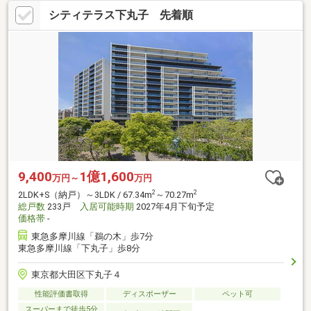
シティテラス下丸子 先着順
9,400
1億1,600
万円～
万円
2
2
2LDK+S（納戸）～3LDK / 67.34m
～70.27m
総戸数
233戸
入居可能時期
2027年4月下旬予定
価格帯
-
東急多摩川線「鵜の木」歩7分
東急多摩川線「下丸子」歩8分
東京都大田区下丸子４
性能評価書取得
ディスポーザー
ペット可
スーパーまで徒歩5分