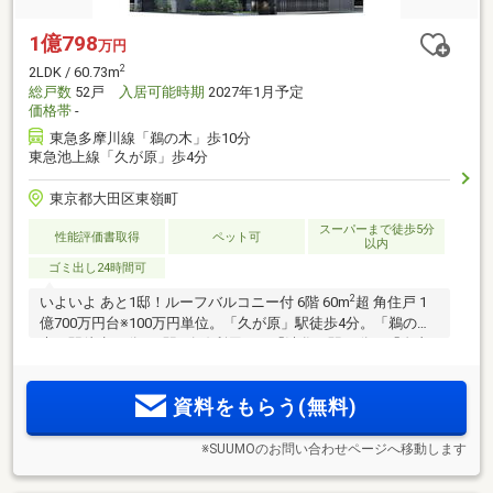
1億798
万円
2
2LDK / 60.73m
総戸数
52戸
入居可能時期
2027年1月予定
価格帯
-
東急多摩川線「鵜の木」歩10分
東急池上線「久が原」歩4分
東京都大田区東嶺町
スーパーまで徒歩5分
性能評価書取得
ペット可
以内
ゴミ出し24時間可
2
いよいよ あと1邸！ルーフバルコニー付 6階 60m
超 角住戸 1
億700万円台※100万円単位。「久が原」駅徒歩4分。「鵜の
木」駅徒歩10分。2駅2路線利用可。「渋谷」駅31分、「自由
が丘」駅20分。二方接道角地に誕生。「久が原銀座商店街」
が身近。全27タイプの多彩なプラン。
資料をもらう(無料)
※SUUMOのお問い合わせページへ移動します