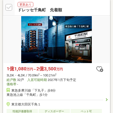
更新あり
ドレッセ千鳥町 先着順
1億1,080
2億3,500
万円～
万円
2
2
3LDK・4LDK / 70.09m
～100.21m
総戸数
32戸
入居可能時期
2027年1月下旬予定
価格帯
-
東急多摩川線「下丸子」歩8分
東急池上線「千鳥町」歩1分
東京都大田区千鳥１
性能評価書取得
ディスポーザー
ペット可