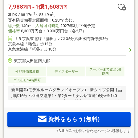
7,988
1億1,608
万円～
万円
2
2
3LDK / 66.17m
～83.49m
、
2
専有防災備蓄倉庫面積：0.28m
含む。
総戸数
140戸
入居可能時期
2027年3月下旬予定
価格帯
8,300万円台・8,900万円台（各2戸）
ＪＲ京浜東北線「蒲田」バス35分六郷水門前停歩3分
京急本線「雑色」歩12分
京急空港線「糀谷」歩18分
東京都大田区南六郷１
スーパーまで徒歩5分
性能評価書取得
ディスポーザー
以内
ゴミ出し24時間可
新章開幕(モデルルームグランドオープン)・新タイプ公開【品
川駅16分・羽田空港第1・第2ターミナル駅直通16分×全140邸
が南向きの大規模レジデンス】ETC対応リングシャッターゲー
ト/屋根付き車寄せ/全台平置駐車場や専有ガレージ付きなど快
適なカーライフを叶える設備やプラン。買い物や教育、医
資料をもらう(無料)
療、公園など施設が充実
※SUUMOのお問い合わせページへ移動します