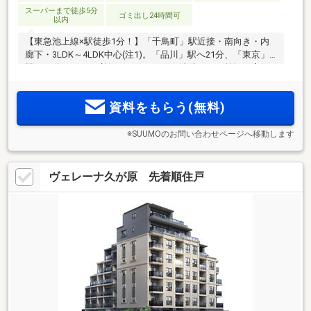
スーパーまで徒歩5分
ゴミ出し24時間可
以内
【東急池上線×駅徒歩1分！】「千鳥町」駅近接・南向き・内
廊下・3LDK～4LDK中心(注1)。「品川」駅へ21分、「東京」
駅へ35分アクセス利便。モノトーンの洗練された外観で高級
感ある邸宅での暮らしを実現。スーパー「サミット」徒歩2
分、小学校・保育園も徒歩3分以内の好利便立地
資料をもらう(無料)
※SUUMOのお問い合わせページへ移動します
ヴェレーナ久が原 先着順住戸