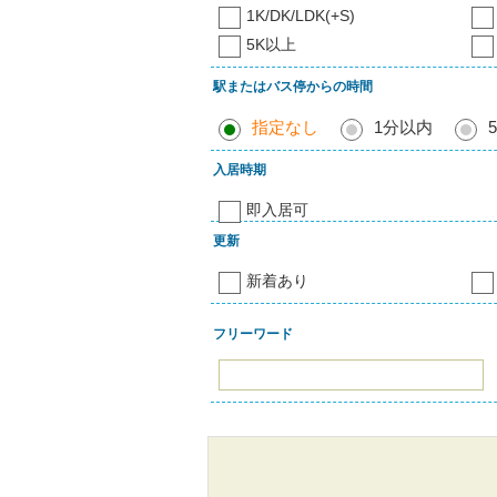
1K/DK/LDK(+S)
5K以上
駅またはバス停からの時間
指定なし
1分以内
入居時期
即入居可
更新
新着あり
フリーワード