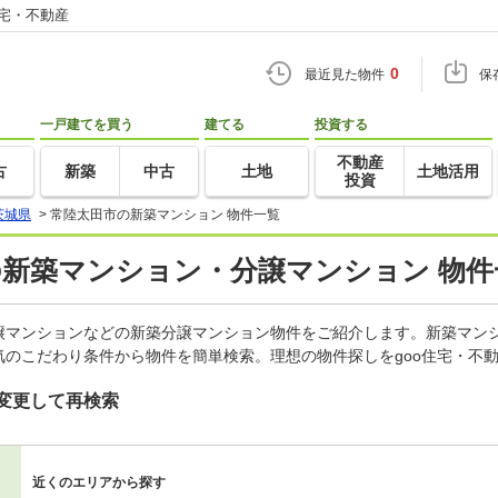
住宅・不動産
0
最近見た物件
保
一戸建てを買う
建てる
投資する
不動産
古
新築
中古
土地
土地活用
投資
茨城県
>
常陸太田市の新築マンション 物件一覧
の新築マンション・分譲マンション 物件
譲マンションなどの新築分譲マンション物件をご紹介します。新築マンシ
のこだわり条件から物件を簡単検索。理想の物件探しをgoo住宅・不
変更して再検索
近くのエリアから探す