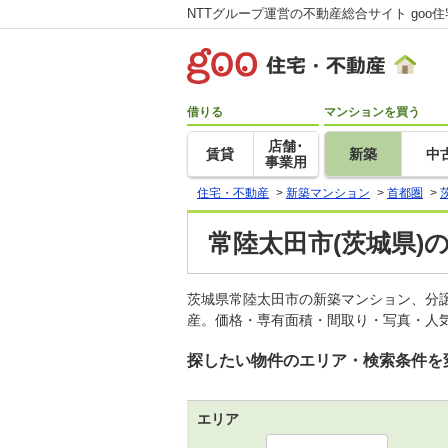
NTTグループ運営の不動産総合サイト goo
借りる
マンションを買う
店舗･
賃貸
新築
中
事業用
住宅・不動産
>
新築マンション
>
首都圏
>
常陸太田市(茨城県)
茨城県常陸太田市の新築マンション、分
産。価格・専有面積・間取り・写真・人気
探したい物件のエリア・検索条件を
エリア