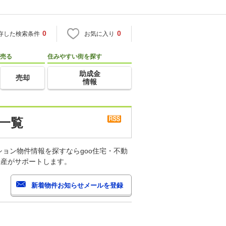
0
0
存した検索条件
お気に入り
売る
住みやすい街を探す
助成金
売却
情報
一覧
ョン物件情報を探すならgoo住宅・不動
動産がサポートします。