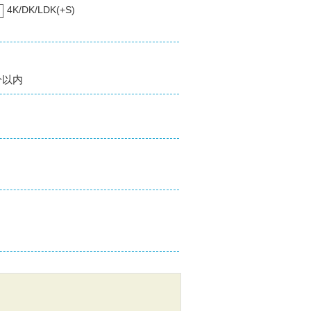
4K/DK/LDK(+S)
分以内