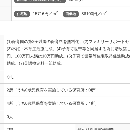
2
2
15716円／m
36100円／m
住宅地
商業地
(1)保育園の第3子以降の保育料を無料化。(2)ファミリーサポー
(3)不妊・不育症治療助成。(4)子育て世帯等と同居する為に増改築
円、100万円未満は10万円助成。(5)子育て世帯等住宅取得促進助成(
助成。(7)英語検定料一部助成。
なし
2所（うち0歳児保育を実施している保育所：0所）
4所（うち0歳児保育を実施している保育所：4所）
0人
預かり保育実施園数
5園