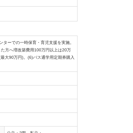
トセンターでの一時保育・育児支援を実施。
した方へ増改築費用100万円以上は20万
最大90万円)。(6)バス通学用定期券購入
公立：2園 私立：-