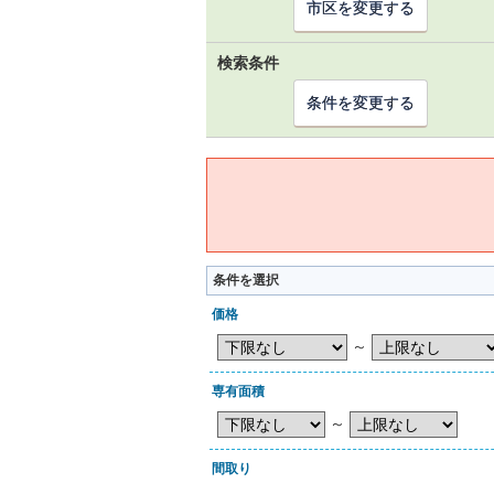
市区を変更する
検索条件
条件を変更する
条件を選択
価格
～
専有面積
～
間取り